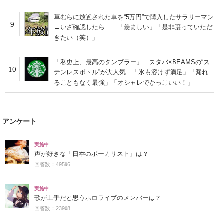
草むらに放置された車を“5万円”で購入したサラリーマン
9
→いざ確認したら……「羨ましい」「是非譲っていただ
きたい（笑）」
「私史上、最高のタンブラー」 スタバ×BEAMSの“ス
10
テンレスボトル”が大人気 「氷も溶けず満足」「漏れ
ることもなく最強」「オシャレでかっこいい！」
アンケート
実施中
声が好きな「日本のボーカリスト」は？
回答数：49596
実施中
歌が上手だと思うホロライブのメンバーは？
回答数：23908