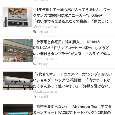
「1年使用して一滴も水が入ってきません」ワー
クマンの“2900円防水スニーカー”が大好評！
「強い雨でも全然ぬれなくて最高」「雨の日じゃ
なくても履いてます」
2025-11-24 07:40
アロ麻婆
「仕事用と自宅用に追加購入」 DEAN＆
DELUCAの“ドリップコーヒー1杯分にちょうど
いい蓋付きタンブラー”が人気 「スライド式な
のも使いやすい」「ほかのカップ、使わなくなり
2025-11-23 11:10
アロ麻婆
ました」
「2代目です」 アニエスべーの“シンプルかわい
いショルダーバッグ”が高評価 「内ポケットが
たくさんあって使いやすい」「洋服を選ばない」
2025-11-23 10:10
アロ麻婆
「期待を裏切らない」 Afternoon Tea（アフタ
ヌーンティー）×ACEの“トートバッグ”に絶賛の