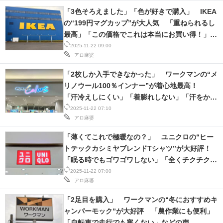
「3色そろえました」「色が好きで購入」 IKEA
の“199円マグカップ”が大人気 「重ねられるし
最高」「この価格でこれは本当にお買い得！」な
どの声
2025-11-22 09:00
アロ麻婆
「2枚しか入手できなかった」 ワークマンの“メ
リノウール100％インナー”が着心地最高！
「汗冷えしにくい」「着膨れしない」「汗をかい
てもすぐ乾くしサイコー」
2025-11-22 07:10
アロ麻婆
「薄くてこれで極暖なの？」 ユニクロの“ヒー
トテックカシミヤブレンドTシャツ”が大好評！
「眠る時でもゴワゴワしない」「全くチクチクせ
ず、伸びもよく、ストレスフリー！」などの声
2025-11-22 07:00
アロ麻婆
「2足目を購入」 ワークマンの“冬におすすめキ
ャンパーモック”が大好評 「農作業にも便利」
「自転車で走行でも寒くない」などの声