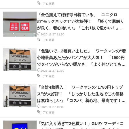
アロ麻婆
本日まで！】
「全色揃えてほぼ毎日着ている」 ユニクロ
の“モックネックT”が大好評！ 「軽くて肌触り
が良く、着心地いい」「これ1枚で暖かい！」
【ユニクロ感謝祭開催中】
2025-11-27 12:00
アロ麻婆
「色違いで…2着買いました」 ワークマンの“着
心地最高あたたかパンツ”が大人気！ 「1900円
でタイツがいらない暖かさ」「よく伸びとても動
きやすい」
2025-11-27 11:30
アロ麻婆
「合計4枚購入」 ワークマンの“1780円トップ
ス”が大好評！ 「しっかりした生地でこの価格
は素晴らしい」「コスパ、着心地、最高です！」
などの声
2025-11-27 10:00
アロ麻婆
「気に入り過ぎて2色買い！」GUの“フーディコ