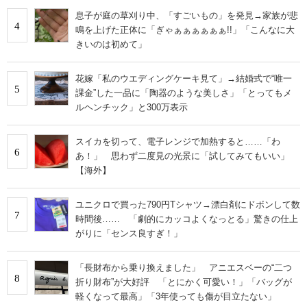
息子が庭の草刈り中、「すごいもの」を発見→家族が悲
4
鳴を上げた正体に「ぎゃぁぁぁぁぁぁ!!」「こんなに大
きいのは初めて」
花嫁「私のウエディングケーキ見て」→結婚式で“唯一
5
課金”した一品に「陶器のような美しさ」「とってもメ
ルヘンチック」と300万表示
スイカを切って、電子レンジで加熱すると……「わ
6
あ！」 思わず二度見の光景に「試してみてもいい」
【海外】
ユニクロで買った790円Tシャツ→漂白剤にドボンして数
7
時間後…… 「劇的にカッコよくなっとる」驚きの仕上
がりに「センス良すぎ！」
「長財布から乗り換えました」 アニエスベーの“二つ
8
折り財布”が大好評 「とにかく可愛い！」「バッグが
軽くなって最高」「3年使っても傷が目立たない」