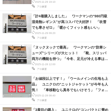
2025-11-29 19:10
アロ麻婆
「計4着購入しました」 ワークマンの“980円吸
湿発熱レギンス”が高コスパで大好評！ 「吹雪
でも寒さゼロ」「暖かくフィット感もいい」
2025-11-29 09:20
アロ麻婆
「ヌックヌックで最高」 ワークマンの“防寒シ
ューズ”シリーズが大ヒット！ 「靴、スリッパ
両方の機能を持つ」「今冬、足元が冷える事はな
さそう」
2025-11-28 12:00
アロ麻婆
「お値段以上です！」「ウールメインの生地も上
品」 ユニクロの“ニットジャケット”が今年も人
気！ 「車移動なら真冬でもいけそう」「フォー
マルよりなカジュアルジャケット」
2025-11-28 08:40
アロ麻婆
「3着目の購入」 ユニクロの“コンパクトに畳め