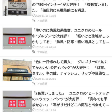
の“780円インナー”が大好評！ 「複数買いまし
た」「値段的にも機能的にも満足」
2025-11-19 10:00
アロ麻婆
「薄いのに防風効果抜群」ユニクロのセール
中“ブルゾン”が大好評！ 「軽いけど生地がしっ
かりしてる」「防風・防寒・軽い雨具としても有
用」
2025-11-19 08:40
アロ麻婆
「色に一目惚れして購入」 グレゴリーの“丸く
てかわいいボディバッグ”が大好評！ 「財布、
タオル、車の鍵、ティッシュ、リップや目薬など
入る」「サイズも素材も良い」
2025-11-18 20:15
アロ麻婆
「2色買いしました」 ユニクロの“ヒートテック
のスウェットパンツ”が大好評！ 「真冬でも手
放せない」「寒がりだけどこの商品と出会えてか
らは無敵」
2025-11-18 18:20