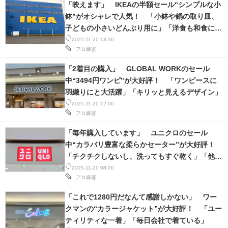
「映えます」 IKEAの半額セール“シンプルな小
鉢”がオシャレで人気！ 「小鉢や鍋の取り皿、
子どもの小さいどんぶり用に」「洋食も和食にも
色があうし、厚みもいい感じです」
2025-11-20 13:30
アロ麻婆
「2着目の購入」 GLOBAL WORKのセール
中“3494円ワンピ”が大好評！ 「ワンピースに
羽織りにと大活躍」「キリッと見えるデザイン」
2025-11-20 12:00
アロ麻婆
「毎年購入しています」 ユニクロのセール
中“カラバリ豊富な柔らかセーター”が大好評！
「チクチクしないし、洗ってもすぐ乾く」「他の
色も着たくなりました」
2025-11-20 08:00
アロ麻婆
「これで1280円だなんて感謝しかない」 ワー
クマンの“カラージャケット”が大好評！ 「ユー
ティリティな一着」「毎日会社で着ている」