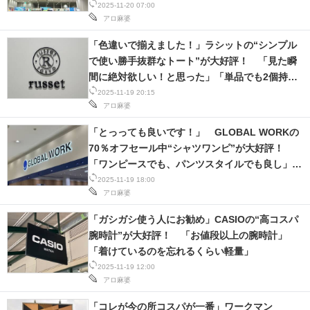
2025-11-20 07:00
アロ麻婆
「色違いで揃えました！」ラシットの“シンプル
で使い勝手抜群なトート”が大好評！ 「見た瞬
間に絶対欲しい！と思った」「単品でも2個持ち
でもいい感じ」
2025-11-19 20:15
アロ麻婆
「とっっても良いです！」 GLOBAL WORKの
70％オフセール中“シャツワンピ”が大好評！
「ワンピースでも、パンツスタイルでも良し」
「きれいめな感じが凄く気に入りました」
2025-11-19 18:00
アロ麻婆
「ガシガシ使う人にお勧め」CASIOの“高コスパ
腕時計”が大好評！ 「お値段以上の腕時計」
「着けているのを忘れるくらい軽量」
2025-11-19 12:00
アロ麻婆
「コレが今の所コスパが一番」ワークマン