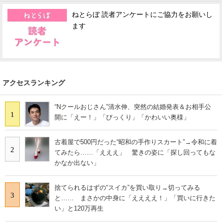
ねとらぼ 読者アンケートにご協力をお願いし
ます
アクセスランキング
“Nクールおじさん”清水伸、突然の結婚発表＆お相手公
1
開に「えー！」「びっくり」「かわいい奥様」
古着屋で500円だった“昭和の手作りスカート”→令和に着
2
てみたら……「えええ」 驚きの姿に「探し回ってもな
かなか出ない」
捨てられるはずの“スイカ”を買い取り→切ってみる
3
と…… まさかの中身に「ええええ！」「買いに行きた
い」と120万再生