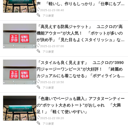
声 「軽いし、作りもしっかり」「仕事にもプラ
イベートにも使用できる」
2025-11-23 08:40
アロ麻婆
「高見えする防風ジャケット」 ユニクロの“高
機能アウター”が大人気！ 「ポケットが多いの
が決め手」「見た目もよくスタイリッシュ」など
の声
2025-11-23 07:00
アロ麻婆
「スタイルも良く見えます」 ユニクロの“3990
円ジャージーワンピース”が大好評！ 「綺麗め
カジュアルにも着こなせる」「ボディラインも拾
わずすっごくよかった！」
2025-11-22 10:50
アロ麻婆
「色違いでベージュも購入」アフタヌーンティー
の“ポケット大きめトート”がおしゃれ 「大満
足！」「軽くて使いやすい」
2025-11-22 09:20
アロ麻婆