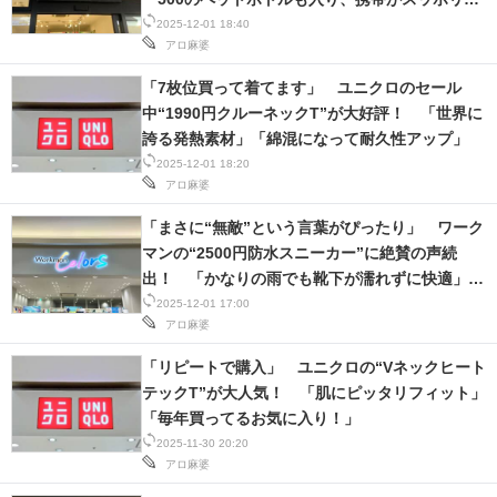
る」「軽くてかさばらないのに自立する」
2025-12-01 18:40
スマホと通信の最新トレンド
アロ麻婆
進化するPCとデバイスの未来
「7枚位買って着てます」 ユニクロのセール
中“1990円クルーネックT”が大好評！ 「世界に
好きが集まる 比べて選べる
誇る発熱素材」「綿混になって耐久性アップ」
2025-12-01 18:20
ビジネスと働き方のヒント
アロ麻婆
「まさに“無敵”という言葉がぴったり」 ワーク
AI活用のいまが分かる
マンの“2500円防水スニーカー”に絶賛の声続
企業ITのトレンドを詳説
出！ 「かなりの雨でも靴下が濡れずに快適」
「雨の日も気にせずガンガン履けます」
2025-12-01 17:00
経営リーダーのコミュニティ
アロ麻婆
「リピートで購入」 ユニクロの“Vネックヒート
マーケ×ITの今がよく分かる
テックT”が大人気！ 「肌にピッタリフィット」
「毎年買ってるお気に入り！」
ITエンジニア向け専門サイト
2025-11-30 20:20
アロ麻婆
企業向けIT製品の総合サイト