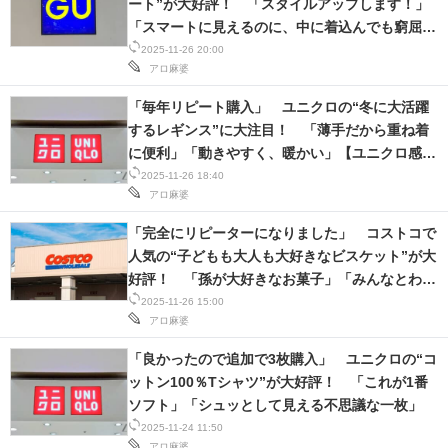
ート”が大好評！ 「スタイルアップします！」
「スマートに見えるのに、中に着込んでも窮屈じ
ゃない」【ジーユー感謝祭実施中】
2025-11-26 20:00
アロ麻婆
「毎年リピート購入」 ユニクロの“冬に大活躍
するレギンス”に大注目！ 「薄手だから重ね着
に便利」「動きやすく、暖かい」【ユニクロ感謝
祭】
2025-11-26 18:40
アロ麻婆
「完全にリピーターになりました」 コストコで
人気の“子どもも大人も大好きなビスケット”が大
好評！ 「孫が大好きなお菓子」「みんなとわけ
っこしました！」
2025-11-26 15:00
アロ麻婆
「良かったので追加で3枚購入」 ユニクロの“コ
ットン100％Tシャツ”が大好評！ 「これが1番
ソフト」「シュッとして見える不思議な一枚」
2025-11-24 11:50
アロ麻婆