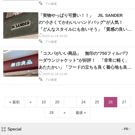
アロ麻婆
「実物やっぱり可愛い！！」 JIL SANDER
の“小さくてかわいいハンドバッグ”が人気！
「どんなスタイルにも合いそう」「質感の良い素
敵なバッグ」
2025-11-18 18:00
アロ麻婆
「コスパがいい商品」 無印の“750フィルパワ
ーダウンジャケット”が好評！ 「非常に軽く、
あたたかい」「フードの立ちも良く着心地も良
い」
2025-11-18 12:40
アロ麻婆
« 最初
«
10
20
24
25
26
27
28
»
最後 »
Special
- PR -