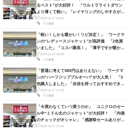
るベスト”が大好評！ 「ウルトラライトダウン
より薄くて軽い」「レイヤリングのしやすさが個
人的にお気に入り」
2025-11-27 20:00
アロ麻婆
「軽い！しかも暖かい！リピ決定！」 ワークマ
ンの“レディースジャケット”が高評価 「2色買
いました」「コスパ最高！」「薄手ですが暖か
い」などの声
2025-11-27 18:00
アロ麻婆
「普通に考えて980円はありえない」 ワークマ
ンの“ハーフジッププルオーバ”が大人気！ 「3
色購入しました」「自信を持っておすすめできま
す」など絶賛の声
2025-11-27 17:30
アロ麻婆
「今買わなくていつ買うのか」 ユニクロのセー
ル中“ミドル丈のジャケット”が大好評！ 「内側
のチェックがオシャレ」「感謝祭セールありがと
う！」「全色、凄く良い色」【ユニクロ感謝祭は
2025-11-27 17:00