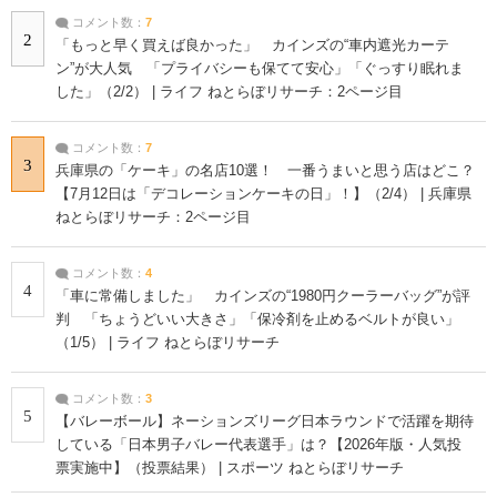
コメント数：
7
2
「もっと早く買えば良かった」 カインズの“車内遮光カーテ
ン”が大人気 「プライバシーも保てて安心」「ぐっすり眠れま
した」（2/2） | ライフ ねとらぼリサーチ：2ページ目
コメント数：
7
3
兵庫県の「ケーキ」の名店10選！ 一番うまいと思う店はどこ？
【7月12日は「デコレーションケーキの日」！】（2/4） | 兵庫県
ねとらぼリサーチ：2ページ目
コメント数：
4
4
「車に常備しました」 カインズの“1980円クーラーバッグ”が評
判 「ちょうどいい大きさ」「保冷剤を止めるベルトが良い」
（1/5） | ライフ ねとらぼリサーチ
コメント数：
3
5
【バレーボール】ネーションズリーグ日本ラウンドで活躍を期待
している「日本男子バレー代表選手」は？【2026年版・人気投
票実施中】（投票結果） | スポーツ ねとらぼリサーチ