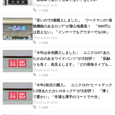
2025-11-21 12:00
アロ麻婆
「安いので3着購入しました」 ワークマンの“発
熱機能のあるロンT”が着心地最高！ 「980円と
は思えない」「インナーでもアウターでもOK」
2025-11-21 10:00
アロ麻婆
「今年は全色購入しました」 ユニクロの“あた
たかみのあるワイドパンツ”が大好評！ 「肌触
りも良く、高見えします」「どの骨格タイプも合
わせやすい」
2025-11-20 20:15
アロ麻婆
「今年2枚目の購入」 ユニクロの“ヒートテック
1.5倍あたたかいUネックT”が大好評！ 「薄く
て暖かい」「冬場も薄手のコートで十分」
2025-11-20 18:00
アロ麻婆