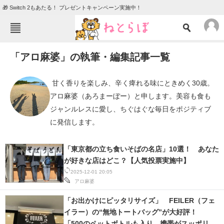
🎁 Switch 2もあたる！ プレゼントキャンペーン実施中！
ねとらぼメニュー
「アロ麻婆」の執筆・編集記事一覧
TOP
ニュース
エンタメ
クイズ
 甘く香りを楽しみ、辛く痺れる味にときめく30歳。
アロ麻婆（あろまーぼー）と申します。美容も食も
グルメ
地域
ジャンルレスに愛し、ちぐはぐな毎日をポジティブ
住まい
教育・育児
に発信します。 
動物
リサーチ
「東京都の立ち食いそばの名店」10選！ あなた
会員記事
が好きな店はどこ？【人気投票実施中】
2025-12-01 20:05
メディア
アロ麻婆
注目記事を集めた総合ページ
「お出かけにピッタリサイズ」 FEILER（フェ
イラー）の“無地トートバッグ”が大好評！
ITの今と未来を見通す
「500のペットボトルも入り、携帯がスッポリ入