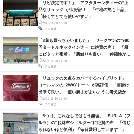
「リピ決定です！」 アフタヌーンティーの“上
IT製品の技術・比較・事例
品なリュック”が大好評！ 「生地の艶も上品」
「軽くてとても使いやすい」
製造業のIT導入・活用を支援
2025-11-30 18:10
アロ麻婆
モノづくり技術者専門サイト
「3着も買っちゃいました」 ワークマンの“980
エレクトロニクス専門サイト
円タートルネックインナー”に絶賛の声！ 「肌
にピタッと密着」「肌触りも良い」「伸縮性が抜
電子設計の基本と応用
群！」など
2025-11-30 14:20
アロ麻婆
エネルギーの専門メディア
「リュックの欠点をカバーするハイブリッド」
建設×テクノロジーの最前線
コールマンの“2WAYトート”が高評価 「肩掛け
出来て良い」「使い勝手がよいように考え抜かれ
ちょっと気になるネットの話題
ている」
2025-11-30 12:50
アロ麻婆
「5つ目。これなしではもう無理」 FURLA（フ
ルラ）の“お財布ショルダー”に絶賛の声 「信じ
られないほど便利」「毎日愛用しています！」