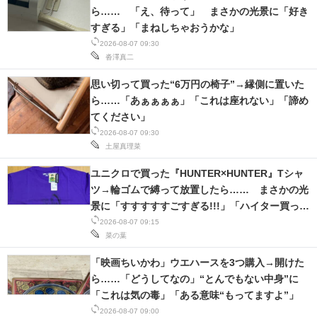
ら…… 「え、待って」 まさかの光景に「好き
すぎる」「まねしちゃおうかな」
2026-08-07 09:30
沓澤真二
思い切って買った“6万円の椅子”→縁側に置いた
ら……「あぁぁぁぁ」「これは座れない」「諦め
てください」
2026-08-07 09:30
土屋真理菜
ユニクロで買った『HUNTER×HUNTER』Tシャ
ツ→輪ゴムで縛って放置したら…… まさかの光
景に「すすすすすごすぎる!!!」「ハイター買って
きます」
2026-08-07 09:15
菜の葉
「映画ちいかわ」ウエハースを3つ購入→開けた
ら……「どうしてなの」“とんでもない中身”に
「これは気の毒」「ある意味“もってますよ”」
2026-08-07 09:00