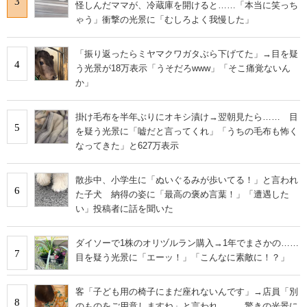
3
怪しんだママが、冷蔵庫を開けると……「本当に笑っち
ゃう」衝撃の光景に「むしろよく我慢した」
「振り返ったらミヤマクワガタぶら下げてた」→目を疑
4
う光景が18万表示「うそだろwww」「そこ痛覚ないん
か」
掛け毛布を半年ぶりにオキシ漬け→翌朝見たら…… 目
5
を疑う光景に「嘘だと言ってくれ」「うちの毛布も怖く
なってきた」と627万表示
散歩中、小学生に「ぬいぐるみが歩いてる！」と言われ
6
た子犬 納得の姿に「最高の褒め言葉！」「遭遇した
い」投稿者に話を聞いた
ダイソーで1株のオリヅルラン購入→1年でまさかの……
7
目を疑う光景に「エーッ！」「こんなに素敵に！？」
客「子ども用の椅子にまだ座れないんです」→店員「別
8
のものをご用意しますね」と言われ…… 驚きの光景に