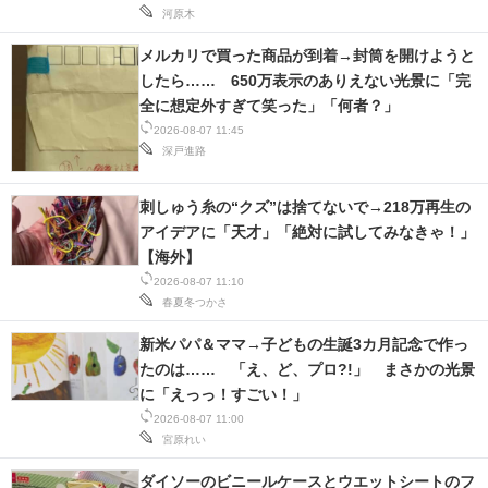
河原木
メルカリで買った商品が到着→封筒を開けようと
したら…… 650万表示のありえない光景に「完
全に想定外すぎて笑った」「何者？」
2026-08-07 11:45
深戸進路
刺しゅう糸の“クズ”は捨てないで→218万再生の
アイデアに「天才」「絶対に試してみなきゃ！」
【海外】
2026-08-07 11:10
春夏冬つかさ
新米パパ＆ママ→子どもの生誕3カ月記念で作っ
たのは…… 「え、ど、プロ?!」 まさかの光景
に「えっっ！すごい！」
2026-08-07 11:00
宮原れい
ダイソーのビニールケースとウエットシートのフ