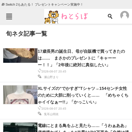
🎁 Switch 2もあたる！ プレゼントキャンペーン実施中！
ねとらぼメニュー
旬ネタ記事一覧
TOP
ニュース
エンタメ
クイズ
17歳長男の誕生日、母が自販機で買ってきたの
グルメ
地域
は…… まさかのプレゼントに「キャーー
ー！！」「2年後に絶対に真似したい」
住まい
教育・育児
2026-08-07 20:45
瀬山野まり
動物
リサーチ
XLサイズの“でかすぎ”Tシャツ→154センチ女性
会員記事
のために大胆に削っていくと…… 「めちゃくち
ゃイイなぁー!!」「かっこいい」
メディア
2026-08-07 20:45
兎耳山明依
注目記事を集めた総合ページ
電線にとまる鳥をふと見たら……「うわぁああ」
ITの今と未来を見通す