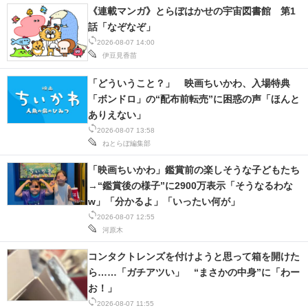
《連載マンガ》とらぼはかせの宇宙図書館 第1
話「なぞなぞ」
2026-08-07 14:00
伊豆見香苗
「どういうこと？」 映画ちいかわ、入場特典
「ボンドロ」の“配布前転売”に困惑の声「ほんと
ありえない」
2026-08-07 13:58
ねとらぼ編集部
「映画ちいかわ」鑑賞前の楽しそうな子どもたち
→“鑑賞後の様子”に2900万表示「そうなるわな
w」「分かるよ」「いったい何が」
2026-08-07 12:55
河原木
コンタクトレンズを付けようと思って箱を開けた
ら……「ガチアツい」 “まさかの中身”に「わー
お！」
2026-08-07 11:55