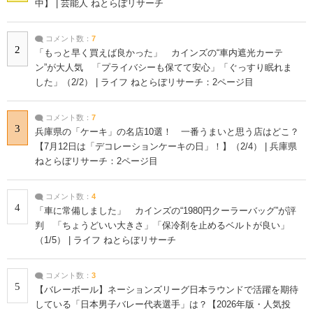
中】 | 芸能人 ねとらぼリサーチ
コメント数：
7
2
「もっと早く買えば良かった」 カインズの“車内遮光カーテ
ン”が大人気 「プライバシーも保てて安心」「ぐっすり眠れま
した」（2/2） | ライフ ねとらぼリサーチ：2ページ目
コメント数：
7
3
兵庫県の「ケーキ」の名店10選！ 一番うまいと思う店はどこ？
【7月12日は「デコレーションケーキの日」！】（2/4） | 兵庫県
ねとらぼリサーチ：2ページ目
コメント数：
4
4
「車に常備しました」 カインズの“1980円クーラーバッグ”が評
判 「ちょうどいい大きさ」「保冷剤を止めるベルトが良い」
（1/5） | ライフ ねとらぼリサーチ
コメント数：
3
5
【バレーボール】ネーションズリーグ日本ラウンドで活躍を期待
している「日本男子バレー代表選手」は？【2026年版・人気投