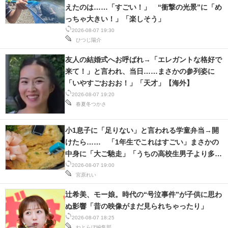
えたのは……「すごい！」 “衝撃の光景”に「め
っちゃ大きい！」「楽しそう」
2026-08-07 19:30
ひつじ陽介
友人の結婚式へお呼ばれ→「エレガントな格好で
来て！」と言われ、当日……まさかの参列姿に
「いやすごおおお！」「天才」【海外】
2026-08-07 19:20
春夏冬つかさ
小1息子に「足りない」と言われる学童弁当→開
けたら…… 「1年生でこれはすごい」まさかの
中身に「大ご馳走」「うちの高校生男子より多
い」
2026-08-07 19:00
宮原れい
辻希美、モー娘。時代の“号泣事件”が子供に思わ
ぬ影響「昔の映像がまだ見られちゃったり」
2026-08-07 18:25
ねとらぼ編集部