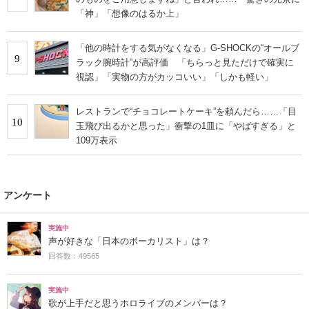
「神」「想像のはるか上」
「他の時計をする気がなくなる」G-SHOCKの“オールブ
9
ラック腕時計”が高評価 「ちらっと見ただけで確実に
視認」「実物の方がカッコいい」「しかも軽い」
レストランで“チョコレートケーキ”を頼んだら……「目
10
玉飛び出るかと思った」衝撃の1皿に「やばすぎる」と
109万表示
アンケート
実施中
声が好きな「日本のボーカリスト」は？
回答数：49565
実施中
歌が上手だと思うホロライブのメンバーは？