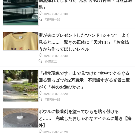
偶然撮れてしまった“光景”が92万再生「自然は過
酷」
スマホと通信の最新トレンド
2026-08-07 20:30
羽野源一郎
進化するPCとデバイスの未来
妻が夫にプレゼントした“バンドTシャツ”→よく
好きが集まる 比べて選べる
見ると…… 驚きの正体に「天才!!!!」「お金払
うから作ってほしいレベル」
ビジネスと働き方のヒント
2026-08-07 20:30
沓澤真二
AI活用のいまが分かる
「超常現象です」山で見つけた“空中でぐるぐる
企業ITのトレンドを詳説
回る葉っぱ”が92万表示 不思議すぎる光景に驚
がく「神のお遊びかと」
経営リーダーのコミュニティ
2026-08-07 20:20
羽野源一郎
マーケ×ITの今がよく分かる
ボウルに接着剤を塗ってひもを貼り付ける
ITエンジニア向け専門サイト
と…… 完成したおしゃれなアイテムに驚き【海
外】
企業向けIT製品の総合サイト
2026-08-07 20:20