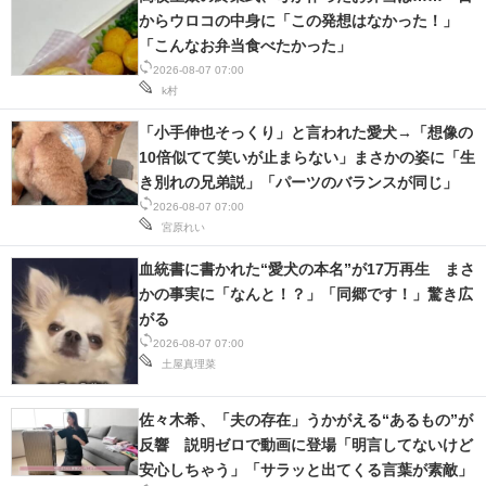
からウロコの中身に「この発想はなかった！」
「こんなお弁当食べたかった」
2026-08-07 07:00
k村
「小手伸也そっくり」と言われた愛犬→「想像の
10倍似てて笑いが止まらない」まさかの姿に「生
き別れの兄弟説」「パーツのバランスが同じ」
2026-08-07 07:00
宮原れい
血統書に書かれた“愛犬の本名”が17万再生 まさ
かの事実に「なんと！？」「同郷です！」驚き広
がる
2026-08-07 07:00
土屋真理菜
佐々木希、「夫の存在」うかがえる“あるもの”が
反響 説明ゼロで動画に登場「明言してないけど
安心しちゃう」「サラッと出てくる言葉が素敵」