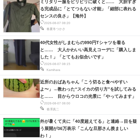
ミリタリー服をビリビリに破くと…… 大胆すぎ
る完成品に「とてつもない才能」「細部に表れる
センスの良さ」【海外】
2026-08-07 08:20
春夏冬つかさ
40代女性がしまむらの990円Tシャツを着る
と…… 大人かわいい高見えコーデに「購入しま
した！」「とてもお似合いです」
2026-08-07 08:15
Kamihara
近所のおばあちゃん「こう切ると食べやすい
よ〜」→教わった“スイカの切り方”を試してみる
と…… 目からウロコの光景に「やってみます」
2026-08-07 08:00
沓澤真二
外が暑くて夫に「40度超えてる」と連絡→目を疑
う展開が36万表示「こんな旦那さん羨ましい
わ！」