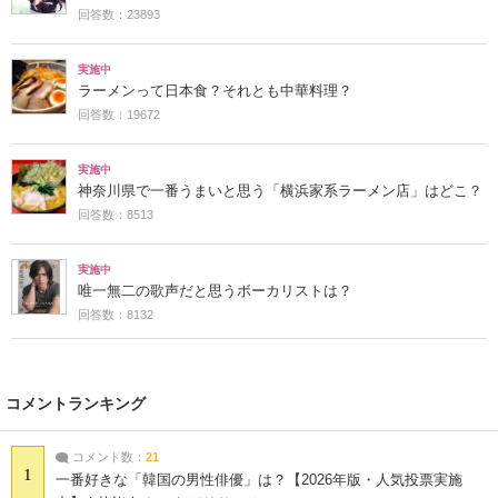
回答数：23893
実施中
ラーメンって日本食？それとも中華料理？
回答数：19672
実施中
神奈川県で一番うまいと思う「横浜家系ラーメン店」はどこ？
回答数：8513
実施中
唯一無二の歌声だと思うボーカリストは？
回答数：8132
コメントランキング
コメント数：
21
1
一番好きな「韓国の男性俳優」は？【2026年版・人気投票実施