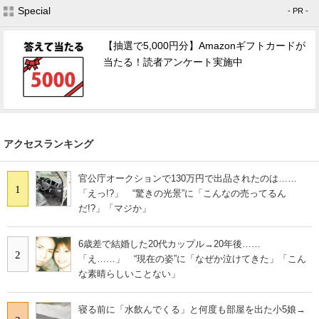
Special
- PR -
【抽選で5,000円分】Amazonギフトカードが
当たる！読者アンケート実施中
アクセスランキング
官公庁オークションで130万円で出品されたのは……
1
「えっ!?」 “驚きの光景”に「こんなの売ってるん
だ!?」「マジか」
6歳差で結婚した20代カップル→20年後……
2
「え……」 “現在の姿”に「なぜか泣けてきた」「こん
な素晴らしいことない」
寝る前に「水飲んでくる」と何度も部屋を出た小5娘→