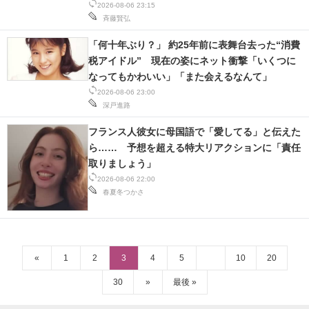
2026-08-06 23:15
斉藤賢弘
「何十年ぶり？」 約25年前に表舞台去った“消費
税アイドル” 現在の姿にネット衝撃「いくつに
なってもかわいい」「また会えるなんて」
2026-08-06 23:00
深戸進路
フランス人彼女に母国語で「愛してる」と伝えた
ら…… 予想を超える特大リアクションに「責任
取りましょう」
2026-08-06 22:00
春夏冬つかさ
«
1
2
3
4
5
10
20
30
»
最後 »