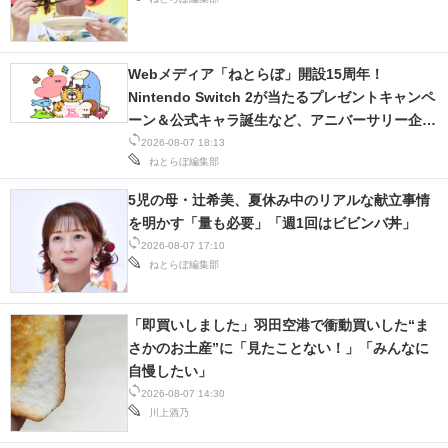
Webメディア「ねとらぼ」開設15周年！
Nintendo Switch 2が当たるプレゼントキャンペ
ーン＆公式キャラ誕生など、アニバーサリー企画
を順次展開
2026-08-07 18:13
ねとらぼ編集部
5児の母・辻希美、夏休み中のリアルな献立事情
を明かす「量も必要」「週1回はビビンバ丼」
2026-08-07 17:10
ねとらぼ編集部
「即買いしました」羽田空港で衝動買いした“ま
さかのお土産”に「見たことない！」「みんなに
自慢したい」
2026-08-07 14:30
川上酒乃