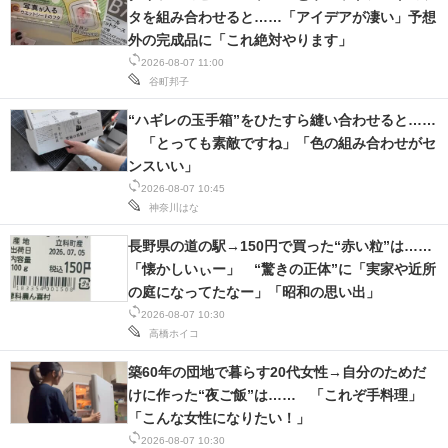
タを組み合わせると……「アイデアが凄い」予想
外の完成品に「これ絶対やります」
2026-08-07 11:00
谷町邦子
“ハギレの玉手箱”をひたすら縫い合わせると……
「とっても素敵ですね」「色の組み合わせがセ
ンスいい」
2026-08-07 10:45
神奈川はな
長野県の道の駅→150円で買った“赤い粒”は……
「懐かしいぃー」 “驚きの正体”に「実家や近所
の庭になってたなー」「昭和の思い出」
2026-08-07 10:30
高橋ホイコ
築60年の団地で暮らす20代女性→自分のためだ
けに作った“夜ご飯”は…… 「これぞ手料理」
「こんな女性になりたい！」
2026-08-07 10:30