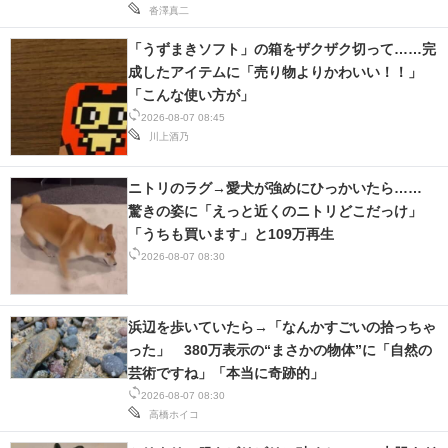
沓澤真二
「うずまきソフト」の箱をザクザク切って……完
成したアイテムに「売り物よりかわいい！！」
「こんな使い方が」
2026-08-07 08:45
川上酒乃
ニトリのラグ→愛犬が強めにひっかいたら……
驚きの姿に「えっと近くのニトリどこだっけ」
「うちも買います」と109万再生
2026-08-07 08:30
浜辺を歩いていたら→「なんかすごいの拾っちゃ
った」 380万表示の“まさかの物体”に「自然の
芸術ですね」「本当に奇跡的」
2026-08-07 08:30
高橋ホイコ