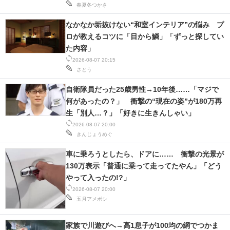
春夏冬つかさ
IT製品の技術・比較・事例
なかなか垢抜けない“和室インテリア”の悩み プ
製造業のIT導入・活用を支援
ロが教えるコツに「目から鱗」「ずっと探してい
た内容」
モノづくり技術者専門サイト
2026-08-07 20:15
さとう
エレクトロニクス専門サイト
自衛隊員だった25歳男性→10年後……「マジで
電子設計の基本と応用
何があったの？」 衝撃の“現在の姿”が180万再
生「別人…？」「好きに生きんしゃい」
エネルギーの専門メディア
2026-08-07 20:00
きんじょうめぐ
建設×テクノロジーの最前線
車に乗ろうとしたら、ドアに…… 衝撃の光景が
ちょっと気になるネットの話題
130万表示「普通に乗って走ってたやん」「どう
やって入ったの!?」
2026-08-07 20:00
五月アメボシ
家族で川遊びへ→高1息子が100均の網でつかま