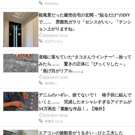
Kamihara
殺風景だった建売住宅の玄関→“貼るだけ”のDIY
で…… 雰囲気ガラリ「センスがいい」「テンシ
ョン上がりますね」
2026-08-07 10:15
五月アメボシ
道端に落ちていた“タコさんウインナー”→拾って
みたら…… 驚きの正体に「びっくりした～」
「焦げ目がリアル……」
2026-08-07 10:00
沓澤真二
デニムのハギレ、捨てないで！ 格子状に組んで
いくと…… 完成したオシャレすぎるアイテムが
34万再生「素敵な作品！」【海外】
2026-08-07 09:45
春夏冬つかさ
エアコンの振動音がうるさい→ひと工夫した