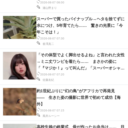
2026-08-07 08:00
瀬山野まり
スーパーで買ったパイナップル→ヘタを捨てずに
水につけ、5年育てたら…… 驚きの光景に「今
年こそは！」
2026-08-07 07:30
沓澤真二
「その体型でよく脚出せるよね」と言われた女性
→ミニ丈ワンピを着たら…… まさかの姿に
「『マジか！』って叫んだ」「スーパーオシャ
レ」
2026-08-07 07:20
佐藤友紀
約1世紀ぶりに“幻の鳥”がアフリカで再発見
―― 生きた姿の撮影に世界で初めて成功【海
外】
2026-08-07 07:15
風井ルーシー
高校生娘の終業式、母が作ったお弁当は…… 目