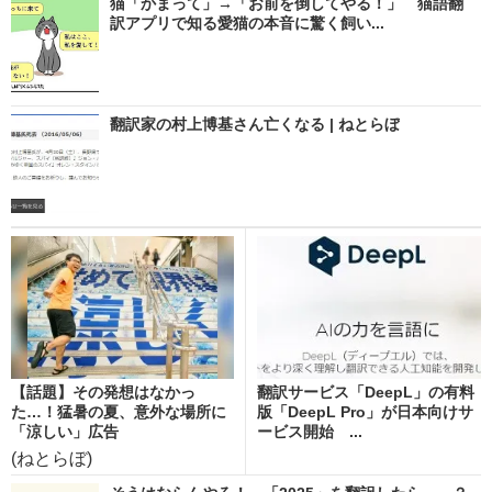
猫「かまって」→「お前を倒してやる！」 猫語翻
訳アプリで知る愛猫の本音に驚く飼い...
翻訳家の村上博基さん亡くなる | ねとらぼ
【話題】その発想はなかっ
翻訳サービス「DeepL」の有料
た…！猛暑の夏、意外な場所に
版「DeepL Pro」が日本向けサ
「涼しい」広告
ービス開始 ...
(ねとらぼ)