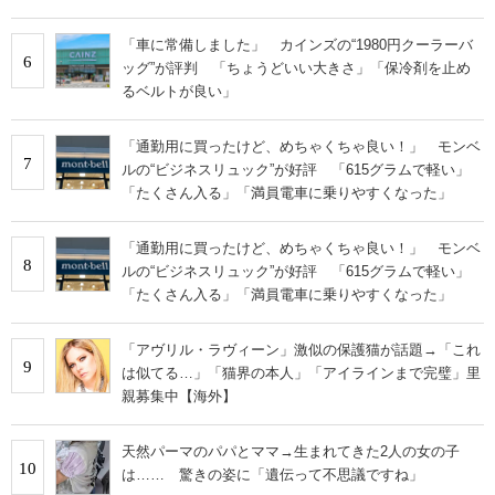
「車に常備しました」 カインズの“1980円クーラーバ
6
ッグ”が評判 「ちょうどいい大きさ」「保冷剤を止め
るベルトが良い」
「通勤用に買ったけど、めちゃくちゃ良い！」 モンベ
7
ルの“ビジネスリュック”が好評 「615グラムで軽い」
「たくさん入る」「満員電車に乗りやすくなった」
「通勤用に買ったけど、めちゃくちゃ良い！」 モンベ
8
ルの“ビジネスリュック”が好評 「615グラムで軽い」
「たくさん入る」「満員電車に乗りやすくなった」
「アヴリル・ラヴィーン」激似の保護猫が話題→「これ
9
は似てる…」「猫界の本人」「アイラインまで完璧」里
親募集中【海外】
天然パーマのパパとママ→生まれてきた2人の女の子
10
は…… 驚きの姿に「遺伝って不思議ですね」