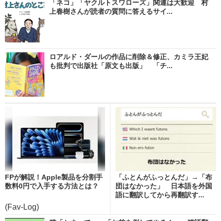
「ネコ」「ヤクルトスワローズ」関連は大歓迎 村
上春樹さんが読者の質問に答えるサイ...
ロアルド・ダールの作品に削除＆修正、カミラ王妃
も批判で出版社「原文も出版」 「チ...
FPが解説！Apple製品を分割手
「ふとんがふっとんだ」→「布
数料0円で入手する方法とは？
団はなかった」 日本語を外国
語に翻訳してから再翻訳す...
(Fav-Log)