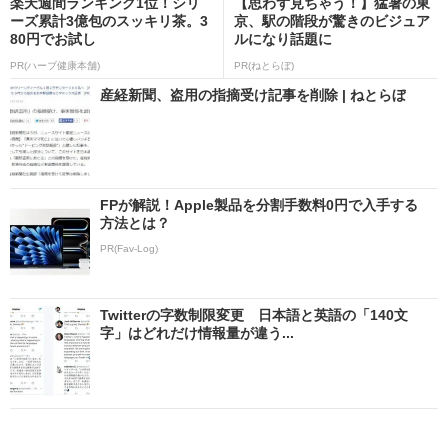
楽天週間ランキング1位！シリ
【思わず見ちゃう！】猛暑の東
ーズ累計3億包のスッキリ茶。3
京、駅の階段が驚きのビジュア
80円でお試し
ルになり話題に
PR(ハーブ健康本舗)
PR(ねとらぼ)
産経新聞、盗用の指摘受け記事を削除 | ねとらぼ
FPが解説！Apple製品を分割手数料0円で入手する
方法とは？
PR(Fav-Log)
Twitterの字数制限変更 日本語と英語の「140文
字」はどれだけ情報量が違う...