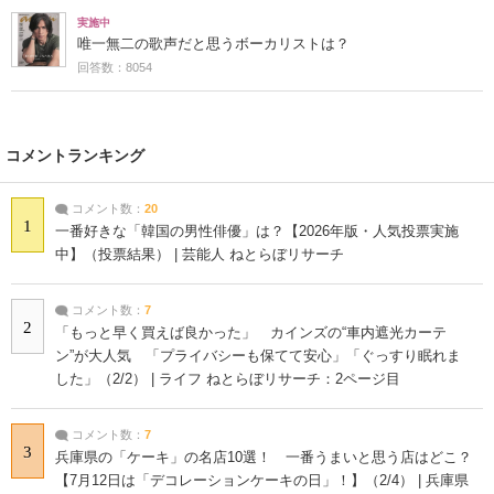
実施中
唯一無二の歌声だと思うボーカリストは？
回答数：8054
コメントランキング
コメント数：
20
1
一番好きな「韓国の男性俳優」は？【2026年版・人気投票実施
中】（投票結果） | 芸能人 ねとらぼリサーチ
コメント数：
7
2
「もっと早く買えば良かった」 カインズの“車内遮光カーテ
ン”が大人気 「プライバシーも保てて安心」「ぐっすり眠れま
した」（2/2） | ライフ ねとらぼリサーチ：2ページ目
コメント数：
7
3
兵庫県の「ケーキ」の名店10選！ 一番うまいと思う店はどこ？
【7月12日は「デコレーションケーキの日」！】（2/4） | 兵庫県