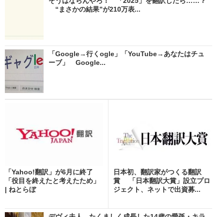
そうはならんやろ！ 「2025」を翻訳したら……？
“まさかの結果”が210万表...
「Google→行くogle」「YouTube→あなたはチュ
ーブ」 Google...
「Yahoo!翻訳」が6月に終了
日本初、翻訳家がつくる翻訳
「役目を終えたと考えたため」
賞 「日本翻訳大賞」設立プロ
| ねとらぼ
ジェクト、ネットで出資募...
デヴィ夫人、たくましく成長した14歳の愛孫・キラ