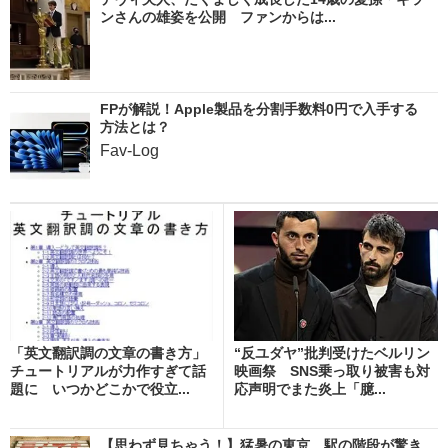
ンさんの雄姿を公開 ファンからは...
FPが解説！Apple製品を分割手数料0円で入手する
方法とは？
Fav-Log
「英文翻訳調の文章の書き方」
“反ユダヤ”批判受けたベルリン
チュートリアルが力作すぎて話
映画祭 SNS乗っ取り被害も対
題に いつかどこかで役立...
応声明でまた炎上「臆...
【思わず見ちゃう！】猛暑の東京、駅の階段が驚き