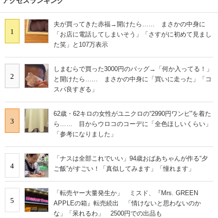
アクセスランキング
夫が買ってきた赤福→開けたら…… まさかの中身に
1
「お店に電話してしまいそう」「さすがに初めて見まし
た笑」と107万表示
しまむらで買った3000円のバッグ→「何か入ってる！」
2
と開けたら…… まさかの中身に「買いに走った」「コ
スパ良すぎる」
62歳・62キロの女性がユニクロの“2990円ワンピ”を着た
3
ら…… 目からウロコのコーデに「全色ほしいくらい」
「参考になりました」
「ナスは全部これでいい」94歳おばあちゃんが作る“夕
4
ご飯”がすごい！「真似してみます」「憧れます」
「転売ヤー大量発生か」 ミスド、『Mrs. GREEN
5
APPLEの箱』転売続出 「情けないと思わないのか
な」「呆れるわ」 2500円での出品も