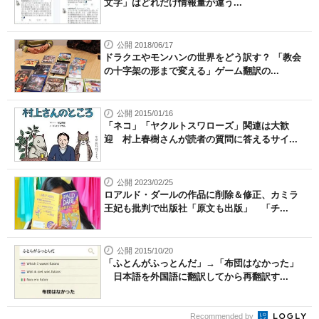
文字」はどれだけ情報量が違う...
公開 2018/06/17
ドラクエやモンハンの世界をどう訳す？ 「教会
の十字架の形まで変える」ゲーム翻訳の...
公開 2015/01/16
「ネコ」「ヤクルトスワローズ」関連は大歓
迎 村上春樹さんが読者の質問に答えるサイ...
公開 2023/02/25
ロアルド・ダールの作品に削除＆修正、カミラ
王妃も批判で出版社「原文も出版」 「チ...
公開 2015/10/20
「ふとんがふっとんだ」→「布団はなかった」
日本語を外国語に翻訳してから再翻訳す...
Recommended by