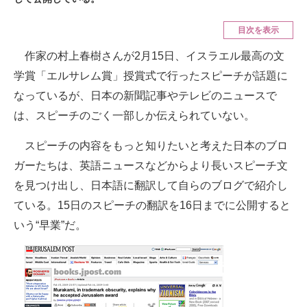
ITの今と未来を見通す
目次を表示
作家の村上春樹さんが2月15日、イスラエル最高の文
スマホと通信の最新トレンド
学賞「エルサレム賞」授賞式で行ったスピーチが話題に
進化するPCとデバイスの未来
なっているが、日本の新聞記事やテレビのニュースで
は、スピーチのごく一部しか伝えられていない。
好きが集まる 比べて選べる
スピーチの内容をもっと知りたいと考えた日本のブロ
ビジネスと働き方のヒント
ガーたちは、英語ニュースなどからより長いスピーチ文
AI活用のいまが分かる
を見つけ出し、日本語に翻訳して自らのブログで紹介し
ている。15日のスピーチの翻訳を16日までに公開すると
企業ITのトレンドを詳説
いう“早業”だ。
経営リーダーのコミュニティ
マーケ×ITの今がよく分かる
ITエンジニア向け専門サイト