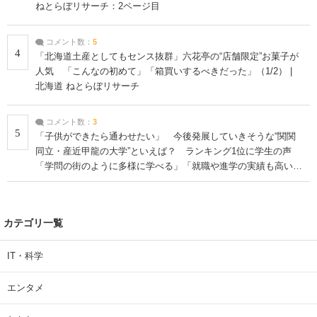
ねとらぼリサーチ：2ページ目
コメント数：
5
4
「北海道土産としてもセンス抜群」六花亭の“店舗限定”お菓子が
人気 「こんなの初めて」「箱買いするべきだった」（1/2） |
北海道 ねとらぼリサーチ
コメント数：
3
5
「子供ができたら通わせたい」 今後発展していきそうな“関関
同立・産近甲龍の大学”といえば？ ランキング1位に学生の声
「学問の街のように多様に学べる」「就職や進学の実績も高い」
| 大学 ねとらぼリサーチ
カテゴリ一覧
IT・科学
エンタメ