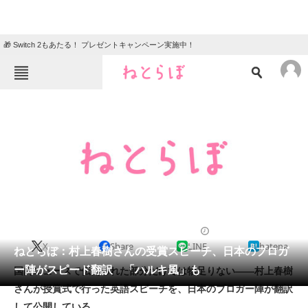
🎁 Switch 2もあたる！ プレゼントキャンペーン実施中！
ねとらぼメニュー
TOP
ニュース
エンタメ
クイズ
グルメ
地域
住まい
教育・育児
動物
リサーチ
2009/02/17 15:08（公開）
X
Share
LINE
hatena
会員記事
ねとらぼ：村上春樹さんの受賞スピーチ、日本のブロガ
ー陣がスピード翻訳 「ハルキ風」も
国内ニュースで伝えられた部分だけでは物足りない――村上春樹
メディア
さんが授賞式で行った英語スピーチを、日本のブロガー陣が翻訳
して公開している。
注目記事を集めた総合ページ