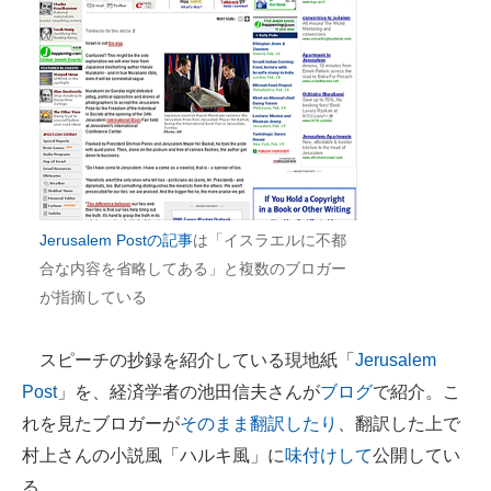
企業向けIT製品の総合サイト
IT製品の技術・比較・事例
製造業のIT導入・活用を支援
モノづくり技術者専門サイト
エレクトロニクス専門サイト
Jerusalem Postの記事
は「イスラエルに不都
電子設計の基本と応用
合な内容を省略してある」と複数のブロガー
が指摘している
エネルギーの専門メディア
建設×テクノロジーの最前線
スピーチの抄録を紹介している現地紙「
Jerusalem
Post
」を、経済学者の池田信夫さんが
ブログ
で紹介。こ
ちょっと気になるネットの話題
れを見たブロガーが
そのまま翻訳したり
、翻訳した上で
村上さんの小説風「ハルキ風」に
味付けして
公開してい
る。