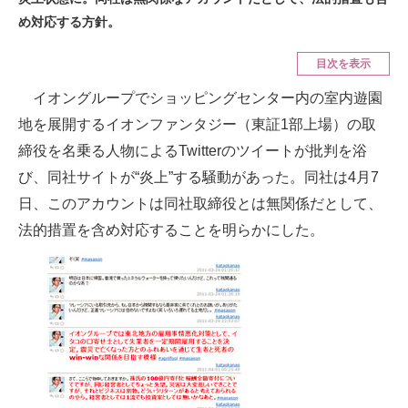
め対応する方針。
ITの今と未来を見通す
目次を表示
スマホと通信の最新トレンド
イオングループでショッピングセンター内の室内遊園
進化するPCとデバイスの未来
地を展開するイオンファンタジー（東証1部上場）の取
締役を名乗る人物によるTwitterのツイートが批判を浴
好きが集まる 比べて選べる
び、同社サイトが“炎上”する騒動があった。同社は4月7
ビジネスと働き方のヒント
日、このアカウントは同社取締役とは無関係だとして、
法的措置を含め対応することを明らかにした。
AI活用のいまが分かる
企業ITのトレンドを詳説
経営リーダーのコミュニティ
マーケ×ITの今がよく分かる
ITエンジニア向け専門サイト