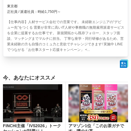
東京都
正社員 / 派遣社員：時給1,750円～
【仕事内容】人材サービス会社での営業です。 未経験エンジニアの“デビ
ュー先”をつくる 需要が非常に高いIT人材や事務職の無期雇用派遣サービス
を企業に提案するお仕事です。 新規開拓から既存フォロー、スタッフ面
談、マッチングまでマルチに担当。 丁寧な座学・同行研修があるため、営
業未経験の方も自慢のコミュ力と意欲でチャレンジできます! 実施中 LINE
でつながる「お仕事スタート応援キャンペーン」 <...
今、あなたにオススメ
FINCHI主催「IVS2026」トーク
アマゾン1位「このお茶ガチで
セッションが話題に！
す」噂のお茶