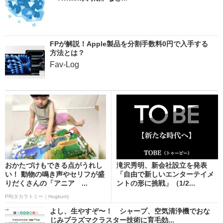
FPが解説！Apple製品を分割手数料0円で入手する
方法とは？
Fav-Log
おかたづけもできる点がうれし
滝沢秀明、新会社設立を発表
い！ 動物の鳴き声やセリフが盛
「自由で新しいエンターテイメ
りだくさんの「アニア ...
ントの形に挑戦」（1/2...
PR(タカラトミー｜Hugkum)
よし、生やすぞ〜！ シャープ、空気清浄機でおな
じみプラズマクラスター技術に育毛効...