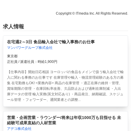
Copyright © ITmedia Inc. All Rights Reserved.
求人情報
在宅週2～3日 食品輸入会社で輸入事務のお仕事
マンパワーグループ株式会社
東京都
正社員 / 派遣社員：時給1,900円
【仕事内容】開始日応相談 ヨーロッパの食品をメインで扱う輸入会社で輸
入に関わる事務のお仕事です 在庫管理や輸入・物流管理経験のある方の募
集 在宅勤務もOK! <業務内容> 商品の在庫管理 ・適正在庫の維持・管理、
賞味期限の管理 ・在庫回転率改善、欠品防止および過剰在庫削減 ・入出
庫データの管理 輸入実務(英文対応あり) ・商品発注、納期確認、スケジュ
ール管理 ・フォワーダー、通関業者との調整...
営業・企画営業・ラウンダー/将来は年収1000万も目指せる 未
経験可成果直結の人材営業
アデコ株式会社