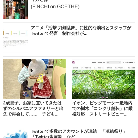
(FINCHI on GOETHE)
アニメ「活撃 刀剣乱舞」に性的な演出とスタッフが
Twitterで発言 制作会社が...
2歳息子、お家に置いてきたは
イオン、ビッグモーター敷地内
ずのシルバニアファミリーと出
での樹木「コンクリ舗装」に厳
先で再会して…… 子ども...
格対応 ストリートビュー...
Twitterで多数のアカウントが凍結 「凍結祭り」
「Twitter氷河期」など...