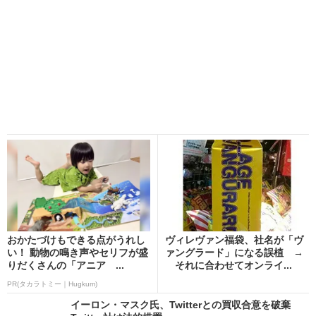
おかたづけもできる点がうれし
ヴィレヴァン福袋、社名が「ヴ
い！ 動物の鳴き声やセリフが盛
ァングラード」になる誤植 →
りだくさんの「アニア ...
それに合わせてオンライ...
PR(タカラトミー｜Hugkum)
イーロン・マスク氏、Twitterとの買収合意を破棄