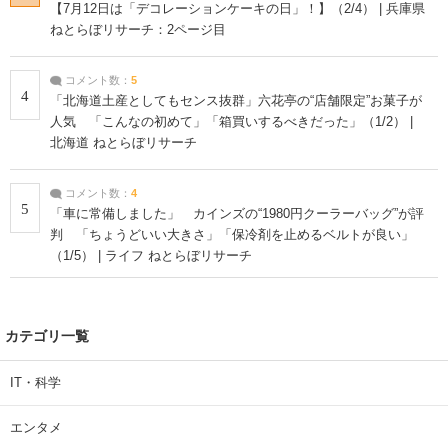
【7月12日は「デコレーションケーキの日」！】（2/4） | 兵庫県
ねとらぼリサーチ：2ページ目
コメント数：
5
4
「北海道土産としてもセンス抜群」六花亭の“店舗限定”お菓子が
人気 「こんなの初めて」「箱買いするべきだった」（1/2） |
北海道 ねとらぼリサーチ
コメント数：
4
5
「車に常備しました」 カインズの“1980円クーラーバッグ”が評
判 「ちょうどいい大きさ」「保冷剤を止めるベルトが良い」
（1/5） | ライフ ねとらぼリサーチ
カテゴリ一覧
IT・科学
エンタメ