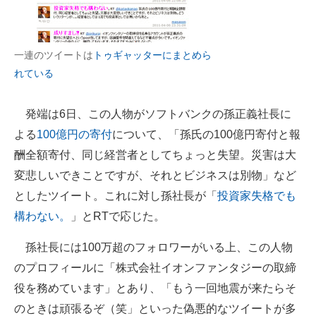
企業向けIT製品の総合サイト
IT製品の技術・比較・事例
一連のツイートは
トゥギャッターにまとめら
れている
製造業のIT導入・活用を支援
モノづくり技術者専門サイト
発端は6日、この人物がソフトバンクの孫正義社長に
よる
100億円の寄付
について、「孫氏の100億円寄付と報
エレクトロニクス専門サイト
酬全額寄付、同じ経営者としてちょっと失望。災害は大
電子設計の基本と応用
変悲しいできことですが、それとビジネスは別物」など
としたツイート。これに対し孫社長が「
投資家失格でも
エネルギーの専門メディア
構わない。
」とRTで応じた。
建設×テクノロジーの最前線
孫社長には100万超のフォロワーがいる上、この人物
ちょっと気になるネットの話題
のプロフィールに「株式会社イオンファンタジーの取締
役を務めています」とあり、「もう一回地震が来たらそ
のときは頑張るぞ（笑」といった偽悪的なツイートが多