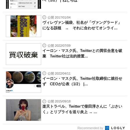
へ（1/2） | ねとらぼ
公開 2017/01/04
ヴィレヴァン福袋、社名が「ヴァングラード」
になる誤植 → それに合わせてオンライ...
公開 2022/07/09
イーロン・マスク氏、Twitterとの買収合意を破
棄 Twitter社は法的措置...
公開 2022/04/11
イーロン・マスク氏、Twitter社取締役に就任せ
ず CEOが公表（1/2） |...
公開 2015/09/18
楽天トラベル、Twitterで柴田淳さんに「ぶさい
く」とリプライを送り炎上 → ...
Recommended by