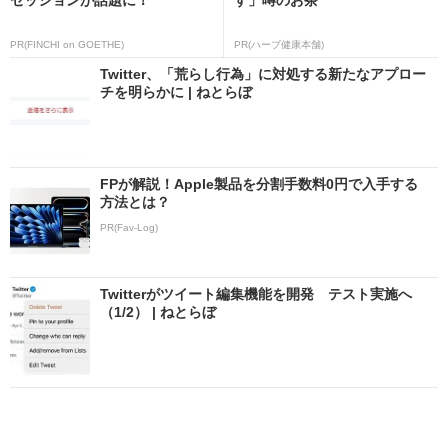
PR(FINCHI on GOETHE)
PR(ハーブ健康本舗)
Twitter、「荒らし行為」に対処する新たなアプロー
チを明らかに | ねとらぼ
FPが解説！Apple製品を分割手数料0円で入手する
方法とは？
PR(Fav-Log)
Twitterがツイート編集機能を開発 テスト実施へ
（1/2） | ねとらぼ