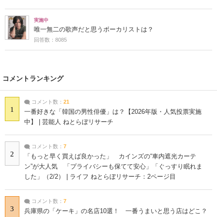
実施中
唯一無二の歌声だと思うボーカリストは？
回答数：8085
コメントランキング
コメント数：
21
1
一番好きな「韓国の男性俳優」は？【2026年版・人気投票実施
中】 | 芸能人 ねとらぼリサーチ
コメント数：
7
2
「もっと早く買えば良かった」 カインズの“車内遮光カーテ
ン”が大人気 「プライバシーも保てて安心」「ぐっすり眠れま
した」（2/2） | ライフ ねとらぼリサーチ：2ページ目
コメント数：
7
3
兵庫県の「ケーキ」の名店10選！ 一番うまいと思う店はどこ？