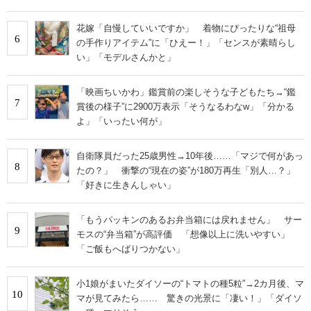
花嫁「自慢していいですか」 着物にぴったりな“祖母
6
の手作りアイテム”に「ひえー！」「センスが素晴らし
い」「モデルさんかと」
「映画ちいかわ」鑑賞前の楽しそうな子どもたち→“鑑
7
賞後の様子”に2900万表示「そうなるわなw」「分かる
よ」「いったい何が」
自衛隊員だった25歳男性→10年後……「マジで何があっ
8
たの？」 衝撃の“現在の姿”が180万再生「別人…？」
「好きに生きんしゃい」
「もうパッキンのあるお弁当箱には戻れません」 サー
9
モスの“弁当箱”が高評価 「想像以上に洗いやすい」
「ご飯もへばりつかない」
小1娘がまいたダイソーの“トマトの種5粒”→2カ月後、マ
10
マが見てみたら…… 驚きの光景に「凄い！」「ダイソ