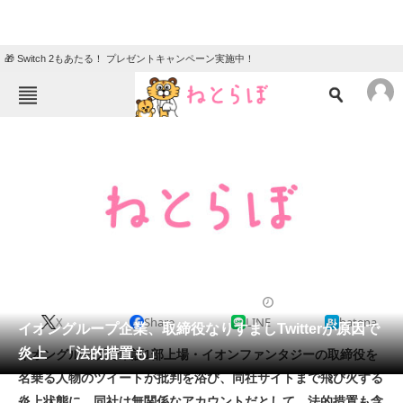
🎁 Switch 2もあたる！ プレゼントキャンペーン実施中！
ねとらぼメニュー
TOP
ニュース
エンタメ
クイズ
グルメ
地域
住まい
教育・育児
動物
リサーチ
2011/04/07 17:43（公開）
X
Share
LINE
hatena
会員記事
イオングループ企業、取締役なりすましTwitterが原因で
炎上 「法的措置も」
イオングループで東証1部上場・イオンファンタジーの取締役を
メディア
名乗る人物のツイートが批判を浴び、同社サイトまで飛び火する
炎上状態に。同社は無関係なアカウントだとして、法的措置も含
注目記事を集めた総合ページ