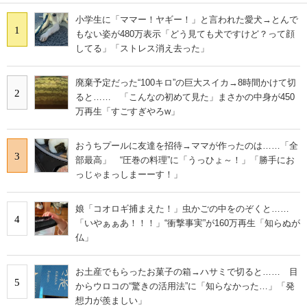
小学生に「ママー！ヤギー！」と言われた愛犬→とんで
1
もない姿が480万表示「どう見ても犬ですけど？って顔
してる」「ストレス消え去った」
廃棄予定だった“100キロ”の巨大スイカ→8時間かけて切
2
ると…… 「こんなの初めて見た」まさかの中身が450
万再生「すごすぎやろw」
おうちプールに友達を招待→ママが作ったのは……「全
3
部最高」 “圧巻の料理”に「うっひょ～！」「勝手にお
っじゃまっしまーーす！」
娘「コオロギ捕まえた！」虫かごの中をのぞくと……
4
「いやぁぁあ！！！」“衝撃事実”が160万再生「知らぬが
仏」
お土産でもらったお菓子の箱→ハサミで切ると…… 目
5
からウロコの“驚きの活用法”に「知らなかった…」「発
想力が羨ましい」