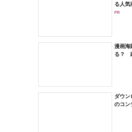
る人気
PR
漫画海
る？ 
ダウン
のコン