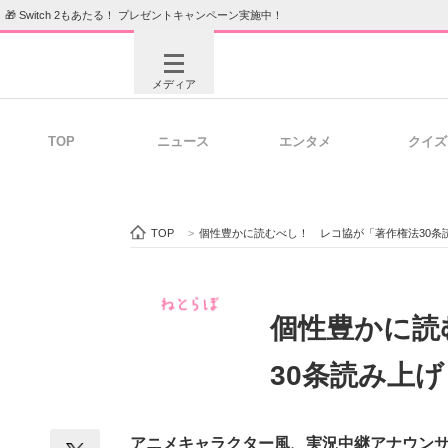
🎁 Switch 2もあたる！ プレゼントキャンペーン実施中！
メディア
TOP
ニュース
エンタメ
クイズ
注目記事を集めた総合ページ
ITの今
TOP
>
個性豊かに読むべし！ レコ協が「著作権法30条
ビジネスと働き方のヒント
AI活用
個性豊かに読
30条読み上
ITエンジニア向け専門サイト
企業向けI
アニメキャラクター風、実況中継アナウンサ