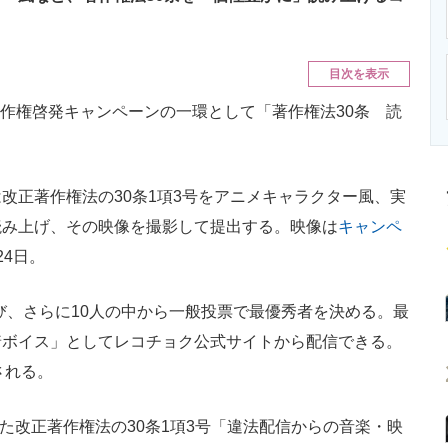
ニクス専門サイト
電子設計の基本と応用
エネルギーの専
目次を表示
著作権啓発キャンペーンの一環として「著作権法30条 読
正著作権法の30条1項3号をアニメキャラクター風、実
読み上げ、その映像を撮影して提出する。映像は
キャンペ
24日。
選び、さらに10人の中から一般投票で最優秀者を決める。最
着ボイス」としてレコチョク公式サイトから配信できる。
される。
た改正著作権法の30条1項3号「違法配信からの音楽・映