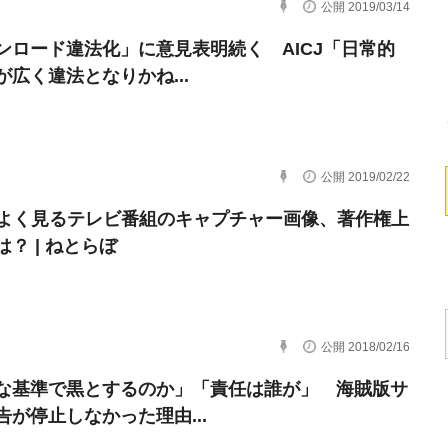
公開 2019/03/14
ンロード違法化」に意見表明続く AICJ「日常的
が広く違法となりかね...
公開 2019/02/22
でよく見るテレビ番組のキャプチャー画像、著作権上
？ | ねとらぼ
公開 2018/02/16
な基準で黒とするのか」「責任は誰が」 海賊版サ
告が停止しなかった理由...