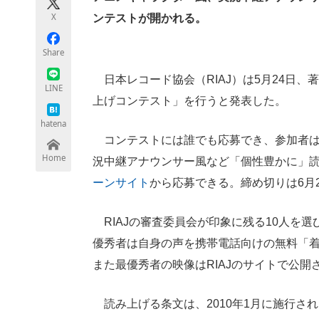
モノづくり技術者専門サイト
エレクトロ
X
ンテストが開かれる。
Share
日本レコード協会（RIAJ）は5月24日、
ちょっと気になるネットの話題
LINE
上げコンテスト」を行うと発表した。
hatena
コンテストには誰でも応募でき、参加者は改
Home
況中継アナウンサー風など「個性豊かに」
ーンサイト
から応募できる。締め切りは6月
RIAJの審査委員会が印象に残る10人を
優秀者は自身の声を携帯電話向けの無料「
また最優秀者の映像はRIAJのサイトで公開
読み上げる条文は、2010年1月に施行され