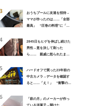
実”が160万再生「知らぬが
3
仏」
おうちプールに友達を招待→
ママが作ったのは……「全部
最高」 “圧巻の料理”に「う
っひょ～！」「勝手におっじ
4
ゃまっしまーーす！」
2845日もヒゲを伸ばし続けた
男性→意を決して剃った
ら…… 親戚に怒られたまさ
かの理由に「えぇwwwそんな
5
ぁ」「どんまいです」
ハードオフで買った23年前の
中古カメラ→データを確認す
ると……「え！」 “衝撃の中
身”に「そんなことあるのか」
6
「ドラマのような展開」
「萩の月」のメーカーが作っ
ている洋菓子→開けた