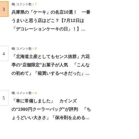
サーチ：2ページ目
コメント数：
7
3
兵庫県の「ケーキ」の名店10選！ 一番
うまいと思う店はどこ？【7月12日は
「デコレーションケーキの日」！】
（2/4） | 兵庫県 ねとらぼリサーチ：2ペ
ージ目
コメント数：
5
4
「北海道土産としてもセンス抜群」六花
亭の“店舗限定”お菓子が人気 「こんな
の初めて」「箱買いするべきだった」
（1/2） | 北海道 ねとらぼリサーチ
コメント数：
4
5
「車に常備しました」 カインズ
の“1980円クーラーバッグ”が評判 「ち
ょうどいい大きさ」「保冷剤を止めるベ
ルトが良い」（1/5） | ライフ ねとらぼ
リサーチ