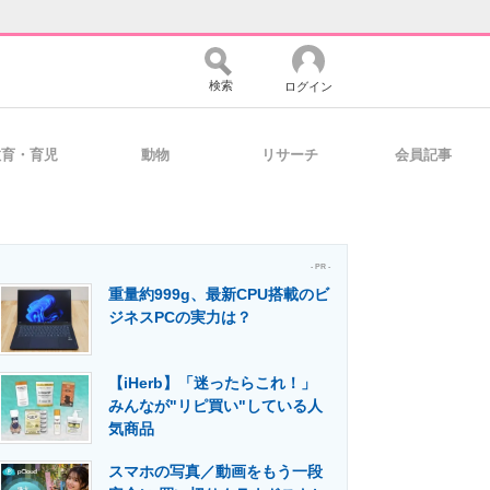
検索
ログイン
教育・育児
動物
リサーチ
会員記事
バイスの未来
好きが集まる 比べて選べる
- PR -
重量約999g、最新CPU搭載のビ
コミュニティ
マーケ×ITの今がよく分かる
ジネスPCの実力は？
【iHerb】「迷ったらこれ！」
・活用を支援
みんなが"リピ買い"している人
気商品
スマホの写真／動画をもう一段