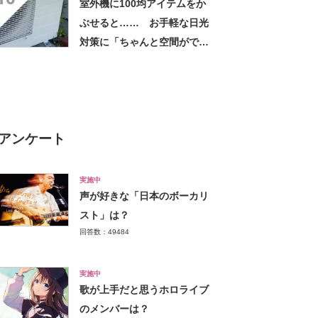
室外機に100均アイテムをか
しちゃいました」の声
ぶせると…… お手軽な日光
対策に「ちゃんと空間ができ
てグー」「これで楽します」
アンケート
実施中
声が好きな「日本のボーカリ
スト」は？
回答数：49484
実施中
歌が上手だと思うホロライブ
のメンバーは？