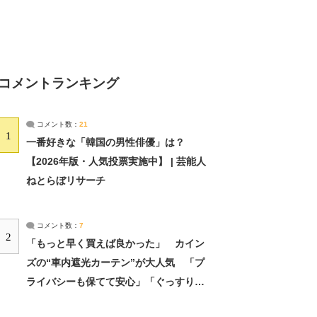
コメントランキング
コメント数：
21
1
一番好きな「韓国の男性俳優」は？
【2026年版・人気投票実施中】 | 芸能人
ねとらぼリサーチ
コメント数：
7
2
「もっと早く買えば良かった」 カイン
ズの“車内遮光カーテン”が大人気 「プ
ライバシーも保てて安心」「ぐっすり眠
れました」（2/2） | ライフ ねとらぼリ