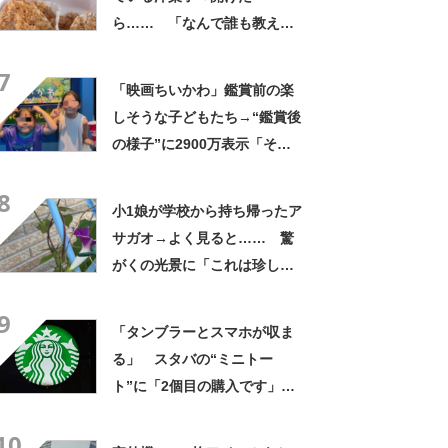
ら…… 「なんで誰も教えて
くれなかったんだ」驚きの中
7
身に「バレたか」「えっ食べ
「映画ちいかわ」鑑賞前の楽
たい」
しそうな子どもたち→“鑑賞後
の様子”に2900万表示「そう
なるわなw」「分かるよ」
8
「いったい何が」
小1娘が学校から持ち帰ったア
サガオ→よく見ると…… 驚
がくの光景に「これは珍し
い！」「え、めっちゃおしゃ
9
れ」
「タンブラーとスマホが収ま
る」 スタバの“ミニトー
ト”に「2個目の購入です」
「夏らしく涼しげ、そして軽
10
い」「店舗で見つけて即購入