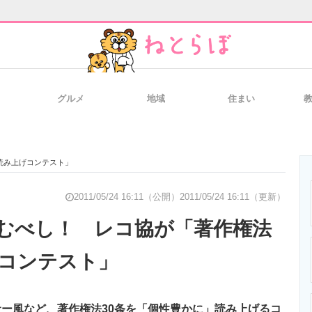
グルメ
地域
住まい
と未来を見通す
スマホと通信の最新トレンド
進化するPCとデ
読み上げコンテスト」
のいまが分かる
企業ITのトレンドを詳説
経営リーダーの
2011/05/24 16:11（公開）
2011/05/24 16:11（更新）
むべし！ レコ協が「著作権法
げコンテスト」
T製品の総合サイト
IT製品の技術・比較・事例
製造業のIT導入
ー風など、著作権法30条を「個性豊かに」読み上げるコ