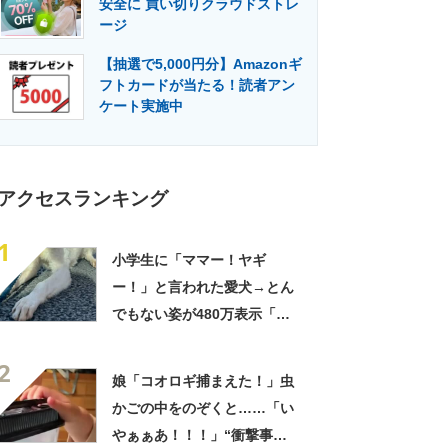
安全に 買い切りクラウドストレ
門メディア
建設×テクノロジーの最前線
ージ
【抽選で5,000円分】Amazonギ
フトカードが当たる！読者アン
ケート実施中
アクセスランキング
1
小学生に「ママー！ヤギ
ー！」と言われた愛犬→とん
でもない姿が480万表示「ど
う見ても犬ですけど？って顔
2
してる」「ストレス消え去っ
娘「コオロギ捕まえた！」虫
た」
かごの中をのぞくと……「い
やぁぁあ！！！」“衝撃事