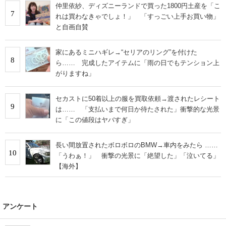
仲里依紗、ディズニーランドで買った1800円土産を「こ
7
れは買わなきゃでしょ！」 「すっごい上手お買い物」
と自画自賛
家にあるミニハギレ→“セリアのリング”を付けた
8
ら…… 完成したアイテムに「雨の日でもテンション上
がりますね」
セカストに50着以上の服を買取依頼→渡されたレシート
9
は…… 「支払いまで何日か待たされた」衝撃的な光景
に「この値段はヤバすぎ」
長い間放置されたボロボロのBMW→車内をみたら ……
10
「うわぁ！」 衝撃の光景に「絶望した」「泣いてる」
【海外】
アンケート