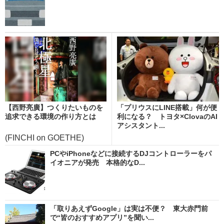
【西野亮廣】つくりたいものを
「プリウスにLINE搭載」何が便
追求できる環境の作り方とは
利になる？ トヨタ×ClovaのAI
アシスタント...
(FINCHI on GOETHE)
PCやiPhoneなどに接続するDJコントローラーをパ
イオニアが発売 本格的なD...
「取りあえずGoogle」は実は不便？ 東大赤門前
で“皆のおすすめアプリ”を聞い...