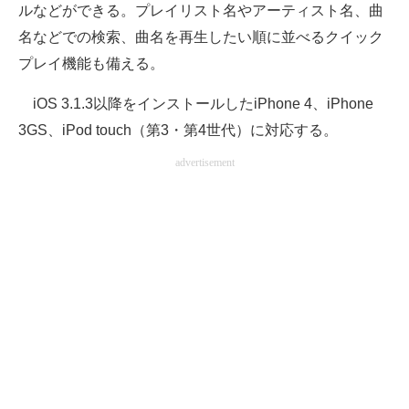
ルなどができる。プレイリスト名やアーティスト名、曲
企業向けIT製品の総合サイト
名などでの検索、曲名を再生したい順に並べるクイック
IT製品の技術・比較・事例
プレイ機能も備える。
製造業のIT導入・活用を支援
iOS 3.1.3以降をインストールしたiPhone 4、iPhone
3GS、iPod touch（第3・第4世代）に対応する。
モノづくり技術者専門サイト
advertisement
エレクトロニクス専門サイト
電子設計の基本と応用
エネルギーの専門メディア
建設×テクノロジーの最前線
ちょっと気になるネットの話題