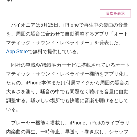
ITの今と未来を見通す
目次を表示
パイオニアは5月25日、iPhoneで再生中の楽曲の音量
スマホと通信の最新トレンド
を、周囲の騒音に合わせて自動調整するアプリ「オート
進化するPCとデバイスの未来
マティック・サウンド・レベライザー」を発表した。
App Store
で無料で提供している。
好きが集まる 比べて選べる
同社の車載AV機器やカーナビに搭載されているオート
ビジネスと働き方のヒント
マティック・サウンド・レベライザー機能をアプリ化し
AI活用のいまが分かる
たもの。iPhone本体または付属マイクから周囲の騒音の
大きさを測り、騒音の中でも問題なく聴ける音量に自動
企業ITのトレンドを詳説
調整する。騒がしい場所でも快適に音楽を聴けるとして
経営リーダーのコミュニティ
いる。
マーケ×ITの今がよく分かる
プレーヤー機能も搭載し、iPhone、iPodのライブラリ
ITエンジニア向け専門サイト
内楽曲の再生、一時停止、早送り・巻き戻し、シャッフ