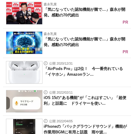
森永乳業
「気になっていた認知機能が菌で…」森永が開
発。感動の70代続出
PR
森永乳業
「気になっていた認知機能が菌で…」森永が開
発。感動の70代続出
PR
公開 2020/12/31
「AirPods Pro」は2位！ 今一番売れている
「イヤホン」Amazonラン...
公開 2022/02/11
iOS 15の“ある機能”が「これはすごい」「超便
利」と話題に ドライヤーを使い...
公開 2022/04/05
iPhoneの「バックグラウンドサウンド」機能が
作業用BGMに有用と話題 雨や波...