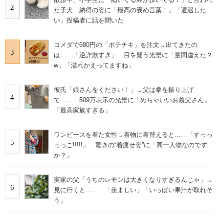
2
た子犬 納得の姿に「最高の褒め言葉！」「遭遇した
い」投稿者に話を聞いた
コメダで680円の「ポテチキ」を注文→出てきたの
3
は……「逆詐欺すぎ」 目を疑う光景に「量間違えた？
w」「溢れかえってますね」
彼氏「娘さんをください！」→父は拳を振り上げ
4
て…… 509万表示の光景に「めちゃいいお義父さん」
「最高家族すぎる」
ワンピースを着た女性→着物に着替えると……「すっっ
5
っっご!!!!!」 驚きの“着痩せ姿”に「同一人物なのです
か？」
実家の父「うちのレモンは大きくなりすぎるんじゃ」→
6
見に行くと…… 「羨ましい」「いっぱい果汁が取れそ
う」