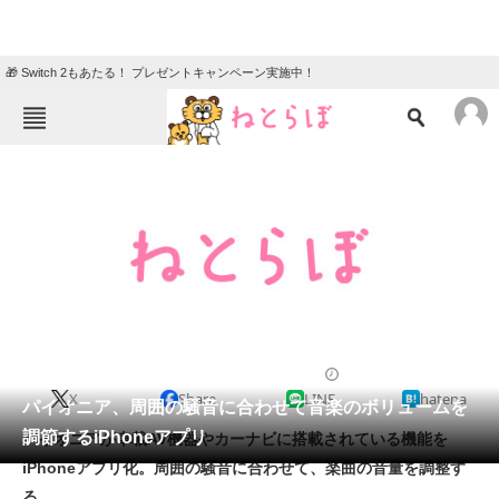
🎁 Switch 2もあたる！ プレゼントキャンペーン実施中！
ねとらぼメニュー
TOP
ニュース
エンタメ
クイズ
グルメ
地域
住まい
教育・育児
動物
リサーチ
2011/05/25 18:15（公開）
X
Share
LINE
hatena
会員記事
パイオニア、周囲の騒音に合わせて音楽のボリュームを
調節するiPhoneアプリ
パイオニアが車載AV機器やカーナビに搭載されている機能を
メディア
iPhoneアプリ化。周囲の騒音に合わせて、楽曲の音量を調整す
る。
注目記事を集めた総合ページ