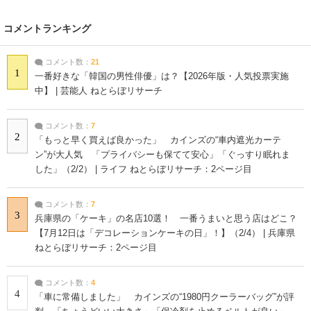
コメントランキング
コメント数：
21
1
一番好きな「韓国の男性俳優」は？【2026年版・人気投票実施
中】 | 芸能人 ねとらぼリサーチ
コメント数：
7
2
「もっと早く買えば良かった」 カインズの“車内遮光カーテ
ン”が大人気 「プライバシーも保てて安心」「ぐっすり眠れま
した」（2/2） | ライフ ねとらぼリサーチ：2ページ目
コメント数：
7
3
兵庫県の「ケーキ」の名店10選！ 一番うまいと思う店はどこ？
【7月12日は「デコレーションケーキの日」！】（2/4） | 兵庫県
ねとらぼリサーチ：2ページ目
コメント数：
4
4
「車に常備しました」 カインズの“1980円クーラーバッグ”が評