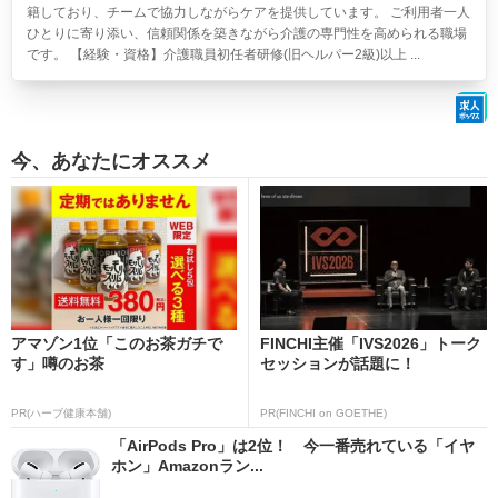
籍しており、チームで協力しながらケアを提供しています。 ご利用者一人
ひとりに寄り添い、信頼関係を築きながら介護の専門性を高められる職場
です。 【経験・資格】介護職員初任者研修(旧ヘルパー2級)以上 ...
今、あなたにオススメ
アマゾン1位「このお茶ガチで
FINCHI主催「IVS2026」トーク
す」噂のお茶
セッションが話題に！
PR(ハーブ健康本舗)
PR(FINCHI on GOETHE)
「AirPods Pro」は2位！ 今一番売れている「イヤ
ホン」Amazonラン...