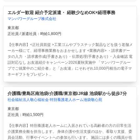
エルダー歓迎 紹介予定派遣・ 経験少なめOK×経理事務
マンパワーグループ株式会社
東京都
正社員 / 派遣社員：時給1,800円
【仕事内容】<正社員前提 >工業ゴムやプラスチック製品などを扱う老舗メ
ーカー様にて、経理事務業務をおまかせします <業務内容> ・請求書デー
タの入力 ・請求書作成(手書きあり) ・伝票処理(手書きあり) ・入金確認 電
話対応なし お友達紹介キャンペーン2026夏秋実施中 「マンパワーグルー
プでご就業中のご紹介者」と「お友達」にそれぞれ10,000円相当の電子マ
ネーギフトをプレゼント...
介護職/豊島区南池袋/介護職/東京都/JR線 池袋駅から徒歩7分
社会福祉法人敬心福祉会 特別養護老人ホーム池袋敬心苑
東京都
正社員：時給1,500円
【仕事内容】特別養護老人ホームに入居されている高齢者の方の日常生活
介護業務全般を担当します。 身体介護や生活支援のほか、看取り支援、委
員会活動、行事やイベントへの参加も行います。 施設には多くの職員が在