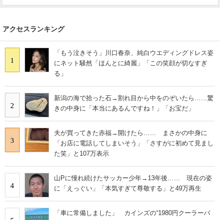
アクセスランキング
「もう泣きそう」川口春奈、純白ウエディングドレス姿
1
にネット騒然「ほんとに綺麗」「この笑顔が切なすぎ
る」
新潟の海で拾った石→割れ目から中をのぞいたら……驚
2
きの中身に「本当にあるんですね！」「お宝だ」
夫が買ってきた赤福→開けたら…… まさかの中身に
3
「お店に電話してしまいそう」「さすがに初めて見まし
た笑」と107万表示
山Pに憧れ続けたサッカー少年→13年後…… 現在の姿
4
に「えっぐい」「本気すぎて尊敬する」と49万再生
「車に常備しました」 カインズの“1980円クーラーバ