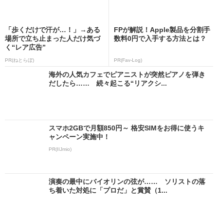
「歩くだけで汗が…！」→ある
FPが解説！Apple製品を分割手
場所で立ち止まった人だけ気づ
数料0円で入手する方法とは？
く“レア広告”
PR(ねとらぼ)
PR(Fav-Log)
海外の人気カフェでピアニストが突然ピアノを弾き
だしたら…… 続々起こる“リアクシ...
スマホ2GBで月額850円～ 格安SIMをお得に使うキ
ャンペーン実施中！
PR(IIJmio)
演奏の最中にバイオリンの弦が…… ソリストの落
ち着いた対処に「プロだ」と賞賛（1...