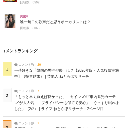
回答数：8502
実施中
唯一無二の歌声だと思うボーカリストは？
回答数：8066
コメントランキング
コメント数：
20
1
一番好きな「韓国の男性俳優」は？【2026年版・人気投票実施
中】（投票結果） | 芸能人 ねとらぼリサーチ
コメント数：
7
2
「もっと早く買えば良かった」 カインズの“車内遮光カーテ
ン”が大人気 「プライバシーも保てて安心」「ぐっすり眠れま
した」（2/2） | ライフ ねとらぼリサーチ：2ページ目
コメント数：
7
3