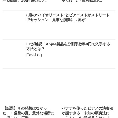
べる動画、2億円超のピア...
卓だけ”で「銀河鉄道9...
8歳の“バイオリニスト”とピアニストがストリート
でセッション 見事な演奏に世界が...
FPが解説！Apple製品を分割手数料0円で入手する
方法とは？
Fav-Log
【話題】その発想はなかっ
バナナを使ったピアノの演奏法
た…！猛暑の夏、意外な場所に
が謎すぎる 未知の演奏法に
「涼しい」広告
「こんないい音出るんだ」「...