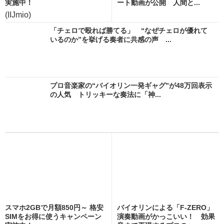
実施中！
ート動画が公開 人間と...
(IIJmio)
「チェロで殴れば勝てる」 “なぜチェロが優れて
いるのか”を挙げる奏者に共感の声 ...
プロ音楽家の“バイオリン一発ギャグ”が48万回表示
の人気 トリッキーな奏法に「神...
スマホ2GBで月額850円～ 格安
バイオリンによる「F-ZERO」
SIMをお得に使うキャンペーン
演奏動画がかっこいい！ 効果