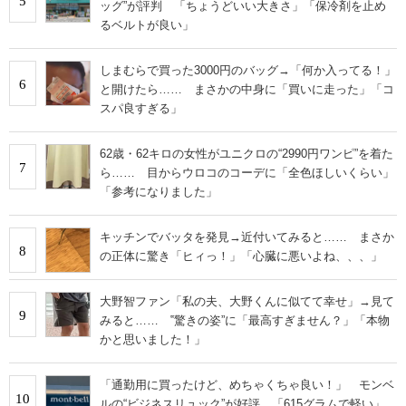
5
ッグ”が評判 「ちょうどいい大きさ」「保冷剤を止め
るベルトが良い」
しまむらで買った3000円のバッグ→「何か入ってる！」
6
と開けたら…… まさかの中身に「買いに走った」「コ
スパ良すぎる」
62歳・62キロの女性がユニクロの“2990円ワンピ”を着た
7
ら…… 目からウロコのコーデに「全色ほしいくらい」
「参考になりました」
キッチンでバッタを発見→近付いてみると…… まさか
8
の正体に驚き「ヒィっ！」「心臓に悪いよね、、、」
大野智ファン「私の夫、大野くんに似てて幸せ」→見て
9
みると…… ‟驚きの姿”に「最高すぎません？」「本物
かと思いました！」
「通勤用に買ったけど、めちゃくちゃ良い！」 モンベ
10
ルの“ビジネスリュック”が好評 「615グラムで軽い」