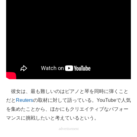
企業向けIT製品の総合サイト
IT製品の技術・比較・事例
製造業のIT導入・活用を支援
モノづくり技術者専門サイト
エレクトロニクス専門サイト
電子設計の基本と応用
エネルギーの専門メディア
彼女は、最も難しいのはピアノと琴を同時に弾くこと
建設×テクノロジーの最前線
だと
Reuters
の取材に対して語っている。YouTubeで人気
を集めたことから、ほかにもクリエイティブなパフォー
ちょっと気になるネットの話題
マンスに挑戦したいと考えているという。
advertisement