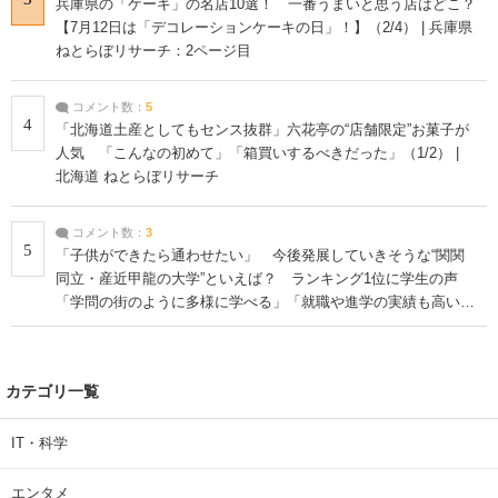
兵庫県の「ケーキ」の名店10選！ 一番うまいと思う店はどこ？
【7月12日は「デコレーションケーキの日」！】（2/4） | 兵庫県
ねとらぼリサーチ：2ページ目
コメント数：
5
4
「北海道土産としてもセンス抜群」六花亭の“店舗限定”お菓子が
人気 「こんなの初めて」「箱買いするべきだった」（1/2） |
北海道 ねとらぼリサーチ
コメント数：
3
5
「子供ができたら通わせたい」 今後発展していきそうな“関関
同立・産近甲龍の大学”といえば？ ランキング1位に学生の声
「学問の街のように多様に学べる」「就職や進学の実績も高い」
| 大学 ねとらぼリサーチ
カテゴリ一覧
IT・科学
エンタメ