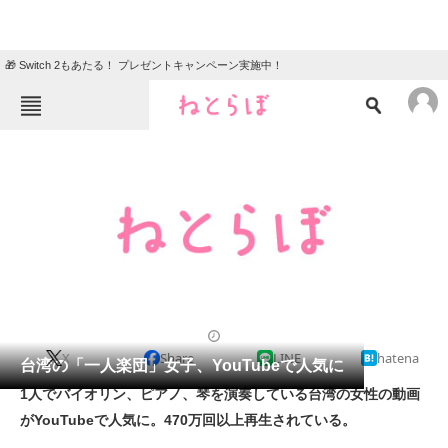
🎁 Switch 2もあたる！ プレゼントキャンペーン実施中！
ねとらぼメニュー
TOP
ニュース
エンタメ
クイズ
グルメ
地域
住まい
教育・育児
動物
リサーチ
2011/05/31 15:27（公開）
X
Share
LINE
hatena
会員記事
台湾の「一人楽団」女子、YouTubeで人気に
1人でバイオリン、ピアノ、琴を演奏している台湾の女性の動画
メディア
がYouTubeで人気に。470万回以上再生されている。
注目記事を集めた総合ページ