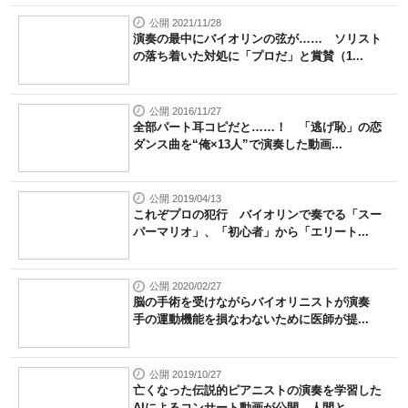
公開 2021/11/28
演奏の最中にバイオリンの弦が…… ソリスト
の落ち着いた対処に「プロだ」と賞賛（1...
公開 2016/11/27
全部パート耳コピだと……！ 「逃げ恥」の恋
ダンス曲を“俺×13人”で演奏した動画...
公開 2019/04/13
これぞプロの犯行 バイオリンで奏でる「スー
パーマリオ」、「初心者」から「エリート...
公開 2020/02/27
脳の手術を受けながらバイオリニストが演奏
手の運動機能を損なわないために医師が提...
公開 2019/10/27
亡くなった伝説的ピアニストの演奏を学習した
AIによるコンサート動画が公開 人間と...