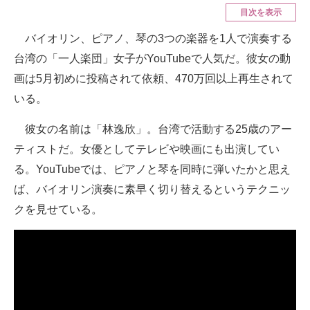
目次を表示
ITの今と未来を見通す
バイオリン、ピアノ、琴の3つの楽器を1人で演奏する
台湾の「一人楽団」女子がYouTubeで人気だ。彼女の動
スマホと通信の最新トレンド
画は5月初めに投稿されて依頼、470万回以上再生されて
進化するPCとデバイスの未来
いる。
好きが集まる 比べて選べる
彼女の名前は「林逸欣」。台湾で活動する25歳のアー
ビジネスと働き方のヒント
ティストだ。女優としてテレビや映画にも出演してい
る。YouTubeでは、ピアノと琴を同時に弾いたかと思え
AI活用のいまが分かる
ば、バイオリン演奏に素早く切り替えるというテクニッ
企業ITのトレンドを詳説
クを見せている。
経営リーダーのコミュニティ
マーケ×ITの今がよく分かる
ITエンジニア向け専門サイト