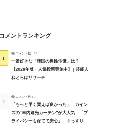
コメントランキング
コメント数：
21
1
一番好きな「韓国の男性俳優」は？
【2026年版・人気投票実施中】 | 芸能人
ねとらぼリサーチ
コメント数：
7
2
「もっと早く買えば良かった」 カイン
ズの“車内遮光カーテン”が大人気 「プ
ライバシーも保てて安心」「ぐっすり眠
れました」（2/2） | ライフ ねとらぼリ