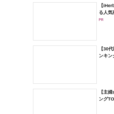
【iH
る人気
PR
【30
ンキング
【主婦
ングTO