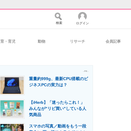
検索
ログイン
教育・育児
動物
リサーチ
会員記事
バイスの未来
好きが集まる 比べて選べる
- PR -
重量約999g、最新CPU搭載のビ
コミュニティ
マーケ×ITの今がよく分かる
ジネスPCの実力は？
【iHerb】「迷ったらこれ！」
・活用を支援
みんなが"リピ買い"している人
気商品
スマホの写真／動画をもう一段