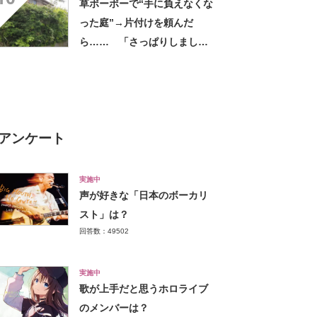
草ボーボーで“手に負えなくな
だけで気分があがる」
った庭”→片付けを頼んだ
ら…… 「さっぱりしました
ね」「見応えありました」
「ホントに良かった」
アンケート
実施中
声が好きな「日本のボーカリ
スト」は？
回答数：49502
実施中
歌が上手だと思うホロライブ
のメンバーは？