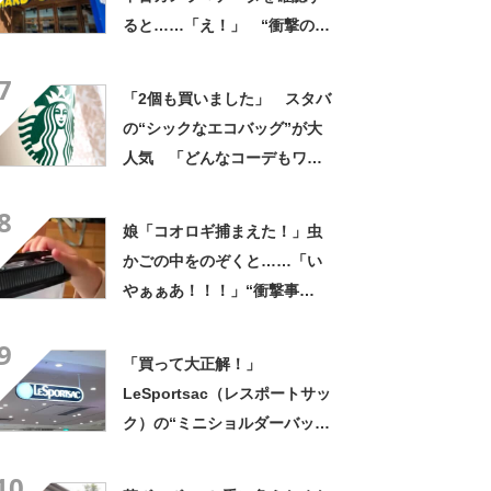
ると……「え！」 “衝撃の中
身”に「そんなことあるのか」
7
「ドラマのような展開」
「2個も買いました」 スタバ
の“シックなエコバッグ”が大
人気 「どんなコーデもワン
ランク上に変身」「マグカッ
8
プ型のポーチも可愛い」「た
娘「コオロギ捕まえた！」虫
くさん入れても肩が痛くなら
かごの中をのぞくと……「い
ない」
やぁぁあ！！！」“衝撃事
実”が160万再生「知らぬが
9
仏」
「買って大正解！」
LeSportsac（レスポートサッ
ク）の“ミニショルダーバッ
グ”が高評価 「軽いし、しっ
10
かりした作り」「持っている