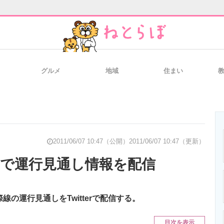
グルメ
地域
住まい
と未来を見通す
スマホと通信の最新トレンド
進化するPCとデ
のいまが分かる
企業ITのトレンドを詳説
経営リーダーの
2011/06/07 10:47（公開）
2011/06/07 10:47（更新）
terで運行見通し情報を配信
T製品の総合サイト
IT製品の技術・比較・事例
製造業のIT導入
の運行見通しをTwitterで配信する。
目次を表示