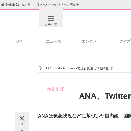
🎁 Switch 2もあたる！ プレゼントキャンペーン実施中！
メディア
TOP
ニュース
エンタメ
クイズ
注目記事を集めた総合ページ
ITの今
TOP
>
ANA、Twitterで運行見通し情報を配信
ビジネスと働き方のヒント
AI活用
ANA、Twit
ITエンジニア向け専門サイト
企業向けI
ANAは気象状況などに基づいた国内線・国際線
X