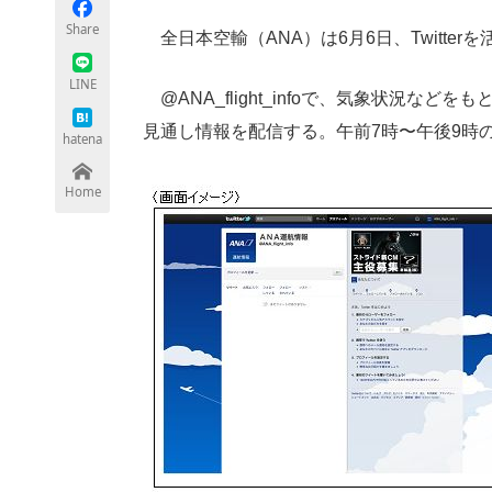
モノづくり技術者専門サイト
エレクトロ
Share
全日本空輸（ANA）は6月6日、Twitte
LINE
@ANA_flight_infoで、気象状況
ちょっと気になるネットの話題
見通し情報を配信する。午前7時〜午後9時
hatena
Home