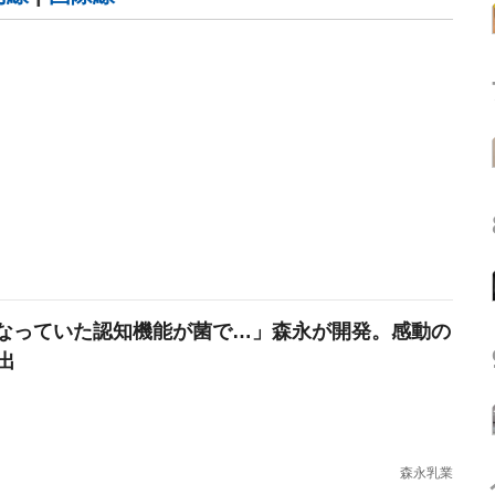
なっていた認知機能が菌で…」森永が開発。感動の
出
森永乳業