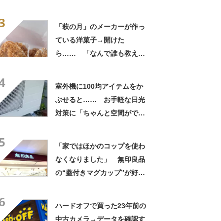
なるわなw」「分かるよ」
3
「いったい何が」
「萩の月」のメーカーが作っ
ている洋菓子→開けた
ら…… 「なんで誰も教えて
くれなかったんだ」驚きの中
4
身に「バレたか」「えっ食べ
室外機に100均アイテムをか
たい」
ぶせると…… お手軽な日光
対策に「ちゃんと空間ができ
てグー」「これで楽します」
5
「家ではほかのコップを使わ
なくなりました」 無印良品
の“蓋付きマグカップ”が好
評 「良すぎて家族分購入」
6
「朝のコーヒーが昼過ぎまで
ハードオフで買った23年前の
温かい」
中古カメラ→データを確認す