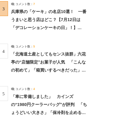
サーチ：2ページ目
コメント数：
7
3
兵庫県の「ケーキ」の名店10選！ 一番
うまいと思う店はどこ？【7月12日は
「デコレーションケーキの日」！】
（2/4） | 兵庫県 ねとらぼリサーチ：2ペ
ージ目
コメント数：
5
4
「北海道土産としてもセンス抜群」六花
亭の“店舗限定”お菓子が人気 「こんな
の初めて」「箱買いするべきだった」
（1/2） | 北海道 ねとらぼリサーチ
コメント数：
4
5
「車に常備しました」 カインズ
の“1980円クーラーバッグ”が評判 「ち
ょうどいい大きさ」「保冷剤を止めるベ
ルトが良い」（1/5） | ライフ ねとらぼ
リサーチ