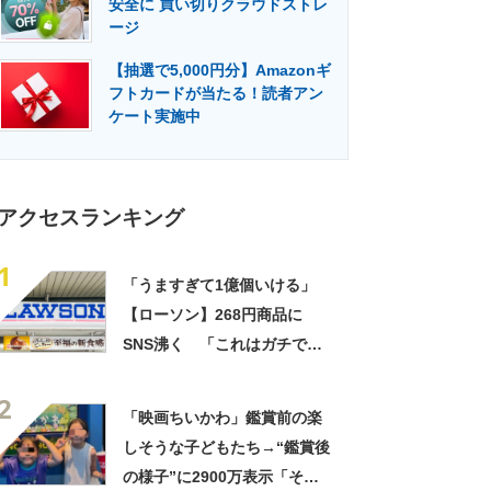
安全に 買い切りクラウドストレ
門メディア
建設×テクノロジーの最前線
ージ
【抽選で5,000円分】Amazonギ
フトカードが当たる！読者アン
ケート実施中
アクセスランキング
1
「うますぎて1億個いける」
【ローソン】268円商品に
SNS沸く 「これはガチで美
味い」「毎食これがいい」
2
「映画ちいかわ」鑑賞前の楽
しそうな子どもたち→“鑑賞後
の様子”に2900万表示「そう