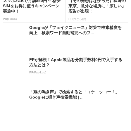
スマホ2GBで月額850円～ 格安
【その発想はなかった】猛暑の
SIMをお得に使うキャンペーン
東京、意外な場所に「涼しい」
実施中！
広告が出現！
PR(IIJmio)
PR(ねとらぼ)
Googleが「フェイクニュース」対策で検索精度を
向上 検索ワード自動補完へのフ...
FPが解説！Apple製品を分割手数料0円で入手する
方法とは？
PR(Fav-Log)
「鶏の鳴き声」で検索すると「コケコッコー！」
Googleに鳴き声検索機能 | ...