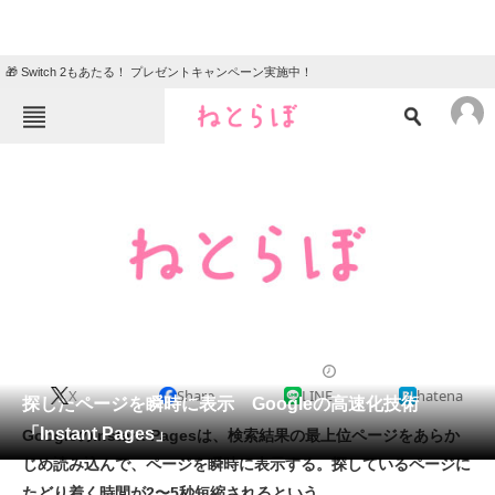
🎁 Switch 2もあたる！ プレゼントキャンペーン実施中！
ねとらぼメニュー
TOP
ニュース
エンタメ
クイズ
グルメ
地域
住まい
教育・育児
動物
リサーチ
2011/06/15 09:35（公開）
X
Share
LINE
hatena
会員記事
探したページを瞬時に表示 Googleの高速化技術
「Instant Pages」
GoogleのInstant Pagesは、検索結果の最上位ページをあらか
メディア
じめ読み込んで、ページを瞬時に表示する。探しているページに
たどり着く時間が2〜5秒短縮されるという。
注目記事を集めた総合ページ