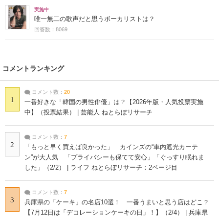
実施中
唯一無二の歌声だと思うボーカリストは？
回答数：8069
コメントランキング
コメント数：
20
1
一番好きな「韓国の男性俳優」は？【2026年版・人気投票実施
中】（投票結果） | 芸能人 ねとらぼリサーチ
コメント数：
7
2
「もっと早く買えば良かった」 カインズの“車内遮光カーテ
ン”が大人気 「プライバシーも保てて安心」「ぐっすり眠れま
した」（2/2） | ライフ ねとらぼリサーチ：2ページ目
コメント数：
7
3
兵庫県の「ケーキ」の名店10選！ 一番うまいと思う店はどこ？
【7月12日は「デコレーションケーキの日」！】（2/4） | 兵庫県