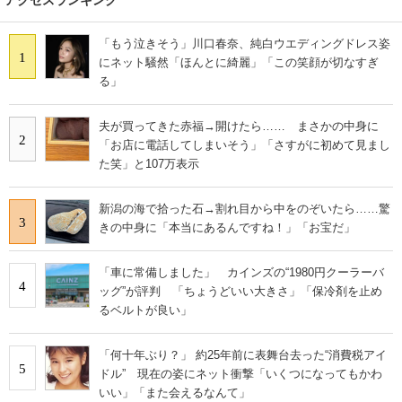
「もう泣きそう」川口春奈、純白ウエディングドレス姿
1
にネット騒然「ほんとに綺麗」「この笑顔が切なすぎ
る」
夫が買ってきた赤福→開けたら…… まさかの中身に
2
「お店に電話してしまいそう」「さすがに初めて見まし
た笑」と107万表示
新潟の海で拾った石→割れ目から中をのぞいたら……驚
3
きの中身に「本当にあるんですね！」「お宝だ」
「車に常備しました」 カインズの“1980円クーラーバ
4
ッグ”が評判 「ちょうどいい大きさ」「保冷剤を止め
るベルトが良い」
「何十年ぶり？」 約25年前に表舞台去った“消費税アイ
5
ドル” 現在の姿にネット衝撃「いくつになってもかわ
いい」「また会えるなんて」