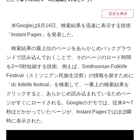
ITの今と未来を見通す
目次を表示
米Googleは6月14日、検索結果を迅速に表示する技術
スマホと通信の最新トレンド
「Instant Pages」を発表した。
進化するPCとデバイスの未来
検索結果の最上位のページをあらかじめバックグラウ
好きが集まる 比べて選べる
ンドで読み込んでおくことで、そのページのロード時間
を2〜5秒短縮する技術。例えば、Smithsonian Folklife
ビジネスと働き方のヒント
Festival（スミソニアン民族生活祭）の情報を探すために
AI活用のいまが分かる
「dc folklife festival」を検索して、一番上の検索結果を
クリックすると、あらかじめ読み込まれているためペー
企業ITのトレンドを詳説
ジがすぐにロードされる。Googleのデモでは、従来4〜7
経営リーダーのコミュニティ
秒ほどかかっていたページが、Instant Pagesではほぼ瞬
時に表示された。
マーケ×ITの今がよく分かる
ITエンジニア向け専門サイト