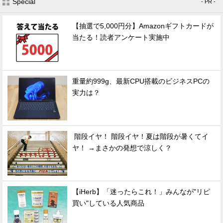
Special
- PR -
【抽選で5,000円分】Amazonギフトカードが
当たる！読者アンケート実施中
重量約999g、最新CPU搭載のビジネスPCの
実力は？
階段イヤ！ 階段イヤ！夏は階段が暑くてイ
ヤ！ →まさかの発想で涼しく？
【iHerb】「迷ったらこれ！」みんなが"リピ
買い"している人気商品