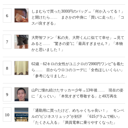
しまむらで買った3000円のバッグ→「何か入ってる！」
6
と開けたら…… まさかの中身に「買いに走った」「コ
スパ良すぎる」
大野智ファン「私の夫、大野くんに似てて幸せ」→見て
7
みると…… ‟驚きの姿”に「最高すぎません？」「本物
かと思いました！」
62歳・62キロの女性がユニクロの“2990円ワンピ”を着た
8
ら…… 目からウロコのコーデに「全色ほしいくらい」
「参考になりました」
山Pに憧れ続けたサッカー少年→13年後…… 現在の姿
9
に「えっぐい」「本気すぎて尊敬する」と49万再生
「通勤用に買ったけど、めちゃくちゃ良い！」 モンベ
10
ルの“ビジネスリュック”が好評 「615グラムで軽い」
「たくさん入る」「満員電車に乗りやすくなった」