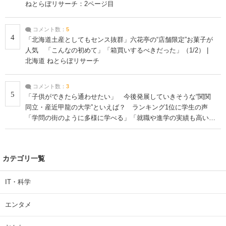
ねとらぼリサーチ：2ページ目
コメント数：
5
4
「北海道土産としてもセンス抜群」六花亭の“店舗限定”お菓子が
人気 「こんなの初めて」「箱買いするべきだった」（1/2） |
北海道 ねとらぼリサーチ
コメント数：
3
5
「子供ができたら通わせたい」 今後発展していきそうな“関関
同立・産近甲龍の大学”といえば？ ランキング1位に学生の声
「学問の街のように多様に学べる」「就職や進学の実績も高い」
| 大学 ねとらぼリサーチ
カテゴリ一覧
IT・科学
エンタメ