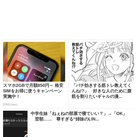
スマホ2GBで月額850円～ 格安
「バチ効きする筋トレ教えてく
SIMをお得に使うキャンペーン
んね!?」 好きな人のために腹
実施中！
筋を割りたいギャルの漫...
PR(IIJmio)
中学生妹「ねぇねの部屋で寝ていい？」→「OK」
翌朝…… 尊すぎる“姉妹のLIN...