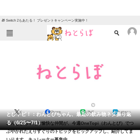
🎁 Switch 2もあたる！ プレゼントキャンペーン実施中！
ねとらぼメニュー
TOP
ニュース
エンタメ
クイズ
グルメ
地域
住まい
教育・育児
動物
リサーチ
2011/07/01 16:12（公開）
X
Share
LINE
hatena
会員記事
とぴトピ！：わんとぴちゃん、最近の飲み物ネタ振り返
る（6/25〜7/1）
わんとぴちゃんと愉快な仲間が、今週OneTopi（わんとぴ）でつ
メディア
ぶやかれたえりすぐりのトピックをピックアップし、紹介してま
いります。キュレーター募集中。
注目記事を集めた総合ページ