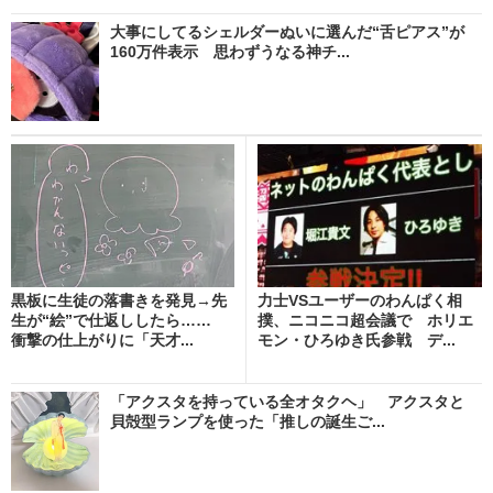
大事にしてるシェルダーぬいに選んだ“舌ピアス”が
160万件表示 思わずうなる神チ...
黒板に生徒の落書きを発見→先
力士VSユーザーのわんぱく相
生が“絵”で仕返ししたら……
撲、ニコニコ超会議で ホリエ
衝撃の仕上がりに「天才...
モン・ひろゆき氏参戦 デ...
「アクスタを持っている全オタクヘ」 アクスタと
貝殻型ランプを使った「推しの誕生ご...