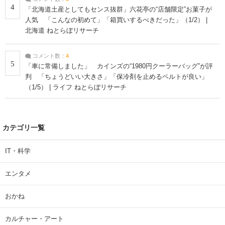
4
「北海道土産としてもセンス抜群」六花亭の“店舗限定”お菓子が
人気 「こんなの初めて」「箱買いするべきだった」（1/2） |
北海道 ねとらぼリサーチ
コメント数：
4
5
「車に常備しました」 カインズの“1980円クーラーバッグ”が評
判 「ちょうどいい大きさ」「保冷剤を止めるベルトが良い」
（1/5） | ライフ ねとらぼリサーチ
カテゴリ一覧
IT・科学
エンタメ
おかね
カルチャー・アート