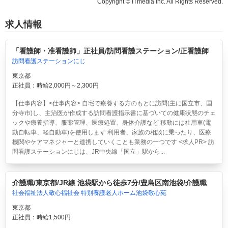
Copyright © ITmedia Inc. All Rights Reserved.
求人情報
「看護師・准看護師」正社員/訪問看護ステーション/正看護師
訪問看護ステーションにじ
東京都
正社員：時給2,000円～2,300円
【仕事内容】<仕事内容> 自宅で療養する方のもとに訪問(主に国立市、国
分寺市)し、主治医が作成する訪問看護指示書に基づいての健康状態のチェ
ックや療養指導、服薬管理、医療処置、身体介護など 移動には社用車(電
動自転車、軽自動車)を使用します 利用者、家族の相談に乗ったり、医療
機関やケアマネジャーと連携していくことも業務の一つです <求人PR> 訪
問看護ステーションにじは、JR中央線「国立」駅から...
介護職/東京都/JR線 池袋駅から徒歩7分/豊島区南池袋/介護職
社会福祉法人敬心福祉会 特別養護老人ホーム池袋敬心苑
東京都
正社員：時給1,500円