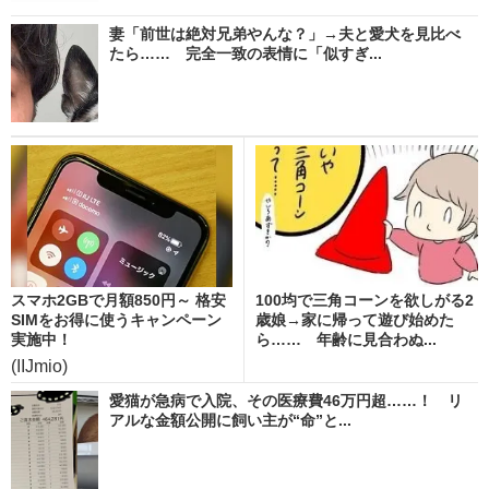
妻「前世は絶対兄弟やんな？」→夫と愛犬を見比べ
たら…… 完全一致の表情に「似すぎ...
スマホ2GBで月額850円～ 格安
100均で三角コーンを欲しがる2
SIMをお得に使うキャンペーン
歳娘→家に帰って遊び始めた
実施中！
ら…… 年齢に見合わぬ...
(IIJmio)
愛猫が急病で入院、その医療費46万円超……！ リ
アルな金額公開に飼い主が“命”と...