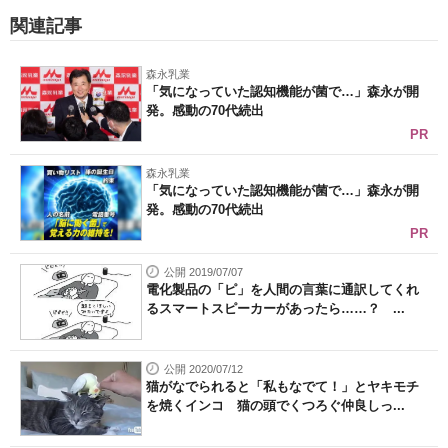
関連記事
森永乳業
「気になっていた認知機能が菌で…」森永が開
発。感動の70代続出
PR
森永乳業
「気になっていた認知機能が菌で…」森永が開
発。感動の70代続出
PR
公開 2019/07/07
電化製品の「ピ」を人間の言葉に通訳してくれ
るスマートスピーカーがあったら……？ ...
公開 2020/07/12
猫がなでられると「私もなでて！」とヤキモチ
を焼くインコ 猫の頭でくつろぐ仲良しっ...