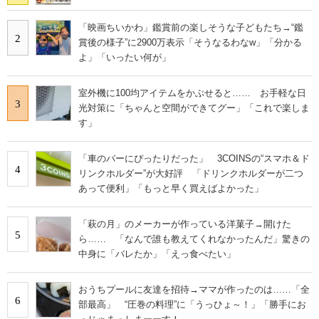
「映画ちいかわ」鑑賞前の楽しそうな子どもたち→“鑑
2
賞後の様子”に2900万表示「そうなるわなw」「分かる
よ」「いったい何が」
室外機に100均アイテムをかぶせると…… お手軽な日
3
光対策に「ちゃんと空間ができてグー」「これで楽しま
す」
「車のバーにぴったりだった」 3COINSの“スマホ＆ド
4
リンクホルダー”が大好評 「ドリンクホルダーが二つ
あって便利」「もっと早く買えばよかった」
「萩の月」のメーカーが作っている洋菓子→開けた
5
ら…… 「なんで誰も教えてくれなかったんだ」驚きの
中身に「バレたか」「えっ食べたい」
おうちプールに友達を招待→ママが作ったのは……「全
6
部最高」 “圧巻の料理”に「うっひょ～！」「勝手にお