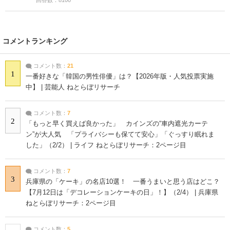
コメントランキング
コメント数：
21
1
一番好きな「韓国の男性俳優」は？【2026年版・人気投票実施
中】 | 芸能人 ねとらぼリサーチ
コメント数：
7
2
「もっと早く買えば良かった」 カインズの“車内遮光カーテ
ン”が大人気 「プライバシーも保てて安心」「ぐっすり眠れま
した」（2/2） | ライフ ねとらぼリサーチ：2ページ目
コメント数：
7
3
兵庫県の「ケーキ」の名店10選！ 一番うまいと思う店はどこ？
【7月12日は「デコレーションケーキの日」！】（2/4） | 兵庫県
ねとらぼリサーチ：2ページ目
コメント数：
5