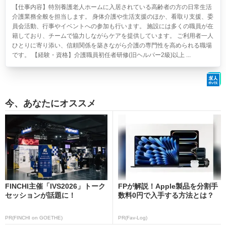
【仕事内容】特別養護老人ホームに入居されている高齢者の方の日常生活
介護業務全般を担当します。 身体介護や生活支援のほか、看取り支援、委
員会活動、行事やイベントへの参加も行います。 施設には多くの職員が在
籍しており、チームで協力しながらケアを提供しています。 ご利用者一人
ひとりに寄り添い、信頼関係を築きながら介護の専門性を高められる職場
です。 【経験・資格】介護職員初任者研修(旧ヘルパー2級)以上 ...
今、あなたにオススメ
FINCHI主催「IVS2026」トーク
FPが解説！Apple製品を分割手
セッションが話題に！
数料0円で入手する方法とは？
PR(FINCHI on GOETHE)
PR(Fav-Log)