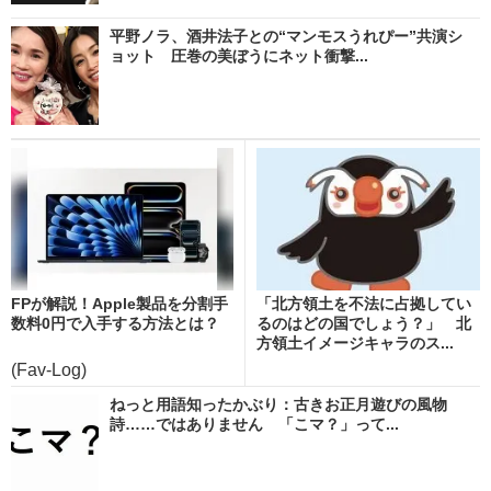
平野ノラ、酒井法子との“マンモスうれぴー”共演シ
ョット 圧巻の美ぼうにネット衝撃...
FPが解説！Apple製品を分割手
「北方領土を不法に占拠してい
数料0円で入手する方法とは？
るのはどの国でしょう？」 北
方領土イメージキャラのス...
(Fav-Log)
ねっと用語知ったかぶり：古きお正月遊びの風物
詩……ではありません 「こマ？」って...