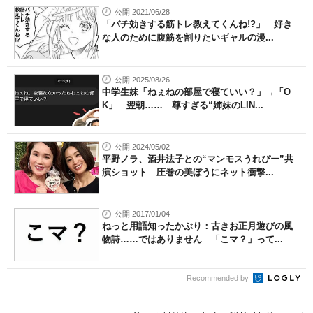
公開 2021/06/28
「バチ効きする筋トレ教えてくんね!?」 好き
な人のために腹筋を割りたいギャルの漫...
公開 2025/08/26
中学生妹「ねぇねの部屋で寝ていい？」→「O
K」 翌朝…… 尊すぎる“姉妹のLIN...
公開 2024/05/02
平野ノラ、酒井法子との“マンモスうれぴー”共
演ショット 圧巻の美ぼうにネット衝撃...
公開 2017/01/04
ねっと用語知ったかぶり：古きお正月遊びの風
物詩……ではありません 「こマ？」って...
Recommended by