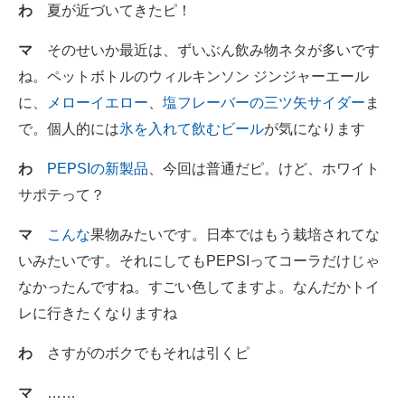
わ
夏が近づいてきたピ！
企業向けIT製品の総合サイト
マ
そのせいか最近は、ずいぶん飲み物ネタが多いです
IT製品の技術・比較・事例
ね。ペットボトルのウィルキンソン ジンジャーエール
製造業のIT導入・活用を支援
に、
メローイエロー
、
塩フレーバーの三ツ矢サイダー
ま
で。個人的には
氷を入れて飲むビール
が気になります
モノづくり技術者専門サイト
わ
PEPSIの新製品
、今回は普通だピ。けど、ホワイト
エレクトロニクス専門サイト
サポテって？
電子設計の基本と応用
マ
こんな
果物みたいです。日本ではもう栽培されてな
エネルギーの専門メディア
いみたいです。それにしてもPEPSIってコーラだけじゃ
なかったんですね。すごい色してますよ。なんだかトイ
建設×テクノロジーの最前線
レに行きたくなりますね
ちょっと気になるネットの話題
わ
さすがのボクでもそれは引くピ
マ
……