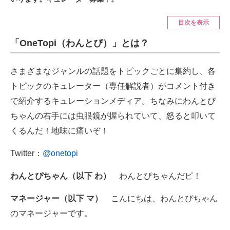
ITの今と未来を見通す
目次を表示
「OneTopi（わんとぴ）」とは？
スマホと通信の最新トレンド
進化するPCとデバイスの未来
さまざまなジャンルの話題をトピックごとに集約し、各
トピックのキュレーター（専任解説者）がコメント付き
好きが集まる 比べて選べる
で紹介するキュレーションメディア。ちなみにわんとぴ
ビジネスと働き方のヒント
ちゃんの右手には虫眼鏡が握られていて、怒ると叩いて
くるんだ！地味に痛いぞ！
AI活用のいまが分かる
Twitter：
@onetopi
企業ITのトレンドを詳説
わんとぴちゃん（以下 わ）
わんとぴちゃんだピ！
経営リーダーのコミュニティ
マネージャー（以下 マ）
こんにちは、わんとぴちゃん
マーケ×ITの今がよく分かる
のマネージャーです。
ITエンジニア向け専門サイト