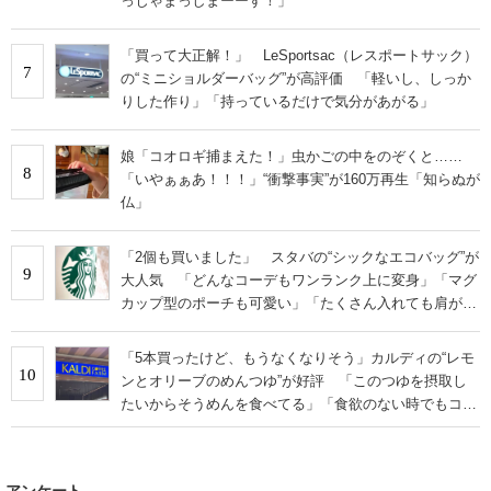
っじゃまっしまーーす！」
「買って大正解！」 LeSportsac（レスポートサック）
7
の“ミニショルダーバッグ”が高評価 「軽いし、しっか
りした作り」「持っているだけで気分があがる」
娘「コオロギ捕まえた！」虫かごの中をのぞくと……
8
「いやぁぁあ！！！」“衝撃事実”が160万再生「知らぬが
仏」
「2個も買いました」 スタバの“シックなエコバッグ”が
9
大人気 「どんなコーデもワンランク上に変身」「マグ
カップ型のポーチも可愛い」「たくさん入れても肩が痛
くならない」
「5本買ったけど、もうなくなりそう」カルディの“レモ
10
ンとオリーブのめんつゆ”が好評 「このつゆを摂取し
たいからそうめんを食べてる」「食欲のない時でもコレ
で食べられる」
アンケート