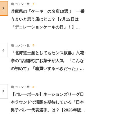
サーチ：2ページ目
コメント数：
7
3
兵庫県の「ケーキ」の名店10選！ 一番
うまいと思う店はどこ？【7月12日は
「デコレーションケーキの日」！】
（2/4） | 兵庫県 ねとらぼリサーチ：2ペ
ージ目
コメント数：
5
4
「北海道土産としてもセンス抜群」六花
亭の“店舗限定”お菓子が人気 「こんな
の初めて」「箱買いするべきだった」
（1/2） | 北海道 ねとらぼリサーチ
コメント数：
3
5
【バレーボール】ネーションズリーグ日
本ラウンドで活躍を期待している「日本
男子バレー代表選手」は？【2026年版・
人気投票実施中】（投票結果） | スポー
ツ ねとらぼリサーチ