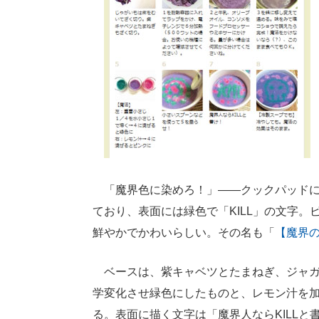
「魔界色に染めろ！」――クックパッドに
ており、表面には緑色で「KILL」の文字
鮮やかでかわいらしい。その名も「
【魔界
ベースは、紫キャベツとたまねぎ、ジャガ
学変化させ緑色にしたものと、レモン汁を
る。表面に描く文字は「魔界人ならKILL