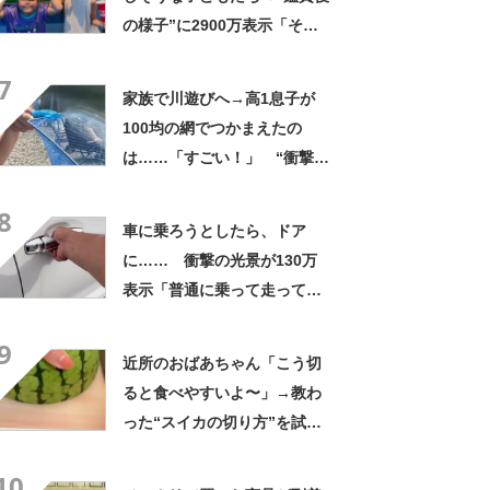
の様子”に2900万表示「そう
なるわなw」「分かるよ」
7
「いったい何が」
家族で川遊びへ→高1息子が
100均の網でつかまえたの
は……「すごい！」 “衝撃の
光景”に「めっちゃ大きい！」
8
「楽しそう」
車に乗ろうとしたら、ドア
に…… 衝撃の光景が130万
表示「普通に乗って走ってた
やん」「どうやって入った
9
の!?」
近所のおばあちゃん「こう切
ると食べやすいよ〜」→教わ
った“スイカの切り方”を試し
てみると…… 目からウロコ
10
の光景に「やってみます」