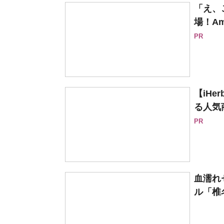
「え、
場！Am
PR
【iH
る人気
PR
血濡れ
ル「椎