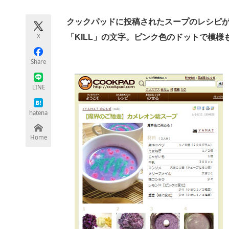
モノづくり技術者専門サイト
エレクトロ
クックパッドに投稿されたスープのレシピ
X
「KILL」の文字。ピンク色のドットで模
ちょっと気になるネットの話題
Share
LINE
hatena
Home