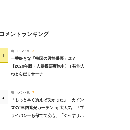
コメントランキング
コメント数：
21
1
一番好きな「韓国の男性俳優」は？
【2026年版・人気投票実施中】 | 芸能人
ねとらぼリサーチ
コメント数：
7
2
「もっと早く買えば良かった」 カイン
ズの“車内遮光カーテン”が大人気 「プ
ライバシーも保てて安心」「ぐっすり眠
れました」（2/2） | ライフ ねとらぼリ