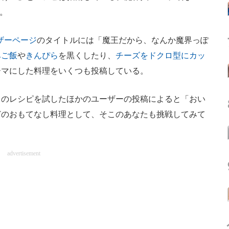
。
ザーページ
のタイトルには「魔王だから、なんか魔界っぽ
みご飯
や
きんぴら
を黒くしたり、
チーズをドクロ型にカッ
ーマにした料理をいくつも投稿している。
のレシピを試したほかのユーザーの投稿によると「おい
どのおもてなし料理として、そこのあなたも挑戦してみて
advertisement