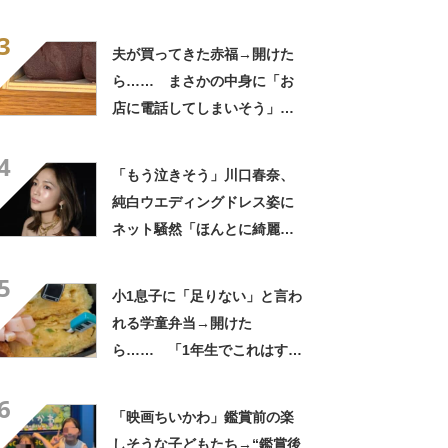
さかの参列姿に「いやすごお
3
おお！」「天才」【海外】
夫が買ってきた赤福→開けた
ら…… まさかの中身に「お
店に電話してしまいそう」
「さすがに初めて見ました
4
笑」と107万表示
「もう泣きそう」川口春奈、
純白ウエディングドレス姿に
ネット騒然「ほんとに綺麗」
「この笑顔が切なすぎる」
5
小1息子に「足りない」と言わ
れる学童弁当→開けた
ら…… 「1年生でこれはすご
い」まさかの中身に「大ご馳
6
走」「うちの高校生男子より
「映画ちいかわ」鑑賞前の楽
多い」
しそうな子どもたち→“鑑賞後