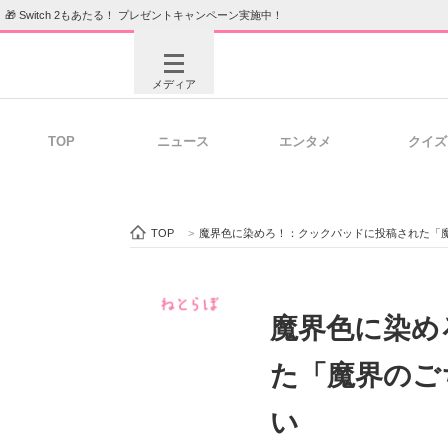
🎁 Switch 2もあたる！ プレゼントキャンペーン実施中！
メディア
TOP
ニュース
エンタメ
クイズ
注目記事を集めた総合ページ
ITの今
TOP
>
魔界色に染めろ！：クックパッドに投稿された「
ビジネスと働き方のヒント
AI活用
魔界色に染め
た「魔界のご
ITエンジニア向け専門サイト
企業向けI
い