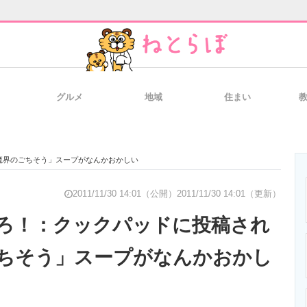
グルメ
地域
住まい
と未来を見通す
スマホと通信の最新トレンド
進化するPCとデ
魔界のごちそう」スープがなんかおかしい
のいまが分かる
企業ITのトレンドを詳説
経営リーダーの
2011/11/30 14:01（公開）
2011/11/30 14:01（更新）
ろ！：クックパッドに投稿され
ちそう」スープがなんかおかし
T製品の総合サイト
IT製品の技術・比較・事例
製造業のIT導入