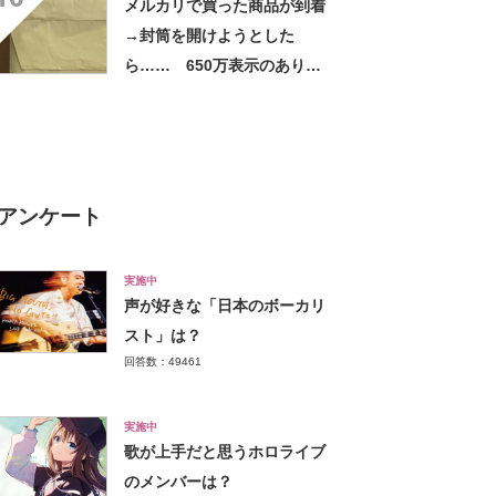
メルカリで買った商品が到着
→封筒を開けようとした
ら…… 650万表示のありえ
ない光景に「完全に想定外す
ぎて笑った」「何者？」
アンケート
実施中
声が好きな「日本のボーカリ
スト」は？
回答数：49461
実施中
歌が上手だと思うホロライブ
のメンバーは？