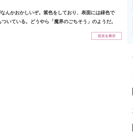
ニクス専門サイト
電子設計の基本と応用
エネルギーの専
がなんかおかしいぞ。紫色をしており、表面には緑色で
様もついている。どうやら「魔界のごちそう」のようだ。
目次を表示