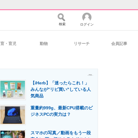
検索
ログイン
教育・育児
動物
リサーチ
会員記事
バイスの未来
好きが集まる 比べて選べる
- PR -
【iHerb】「迷ったらこれ！」
コミュニティ
マーケ×ITの今がよく分かる
みんなが"リピ買い"している人
気商品
重量約999g、最新CPU搭載のビ
・活用を支援
ジネスPCの実力は？
スマホの写真／動画をもう一段