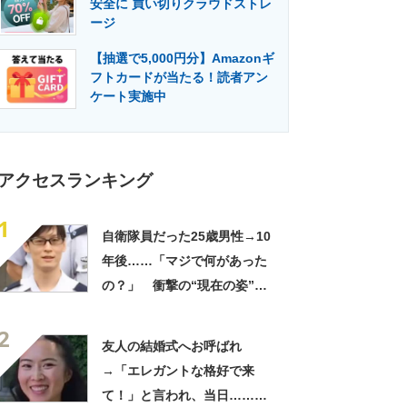
安全に 買い切りクラウドストレ
門メディア
建設×テクノロジーの最前線
ージ
【抽選で5,000円分】Amazonギ
フトカードが当たる！読者アン
ケート実施中
アクセスランキング
1
自衛隊員だった25歳男性→10
年後……「マジで何があった
の？」 衝撃の“現在の姿”が
180万再生「別人…？」「好
2
きに生きんしゃい」
友人の結婚式へお呼ばれ
→「エレガントな格好で来
て！」と言われ、当日……ま