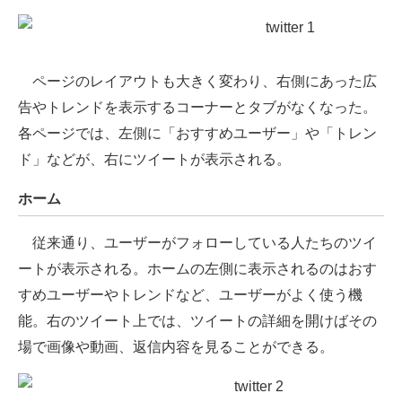
企業向けIT製品の総合サイト
IT製品の技術・比較・事例
ページのレイアウトも大きく変わり、右側にあった広
製造業のIT導入・活用を支援
告やトレンドを表示するコーナーとタブがなくなった。
各ページでは、左側に「おすすめユーザー」や「トレン
モノづくり技術者専門サイト
ド」などが、右にツイートが表示される。
エレクトロニクス専門サイト
ホーム
電子設計の基本と応用
従来通り、ユーザーがフォローしている人たちのツイ
エネルギーの専門メディア
ートが表示される。ホームの左側に表示されるのはおす
建設×テクノロジーの最前線
すめユーザーやトレンドなど、ユーザーがよく使う機
能。右のツイート上では、ツイートの詳細を開けばその
ちょっと気になるネットの話題
場で画像や動画、返信内容を見ることができる。