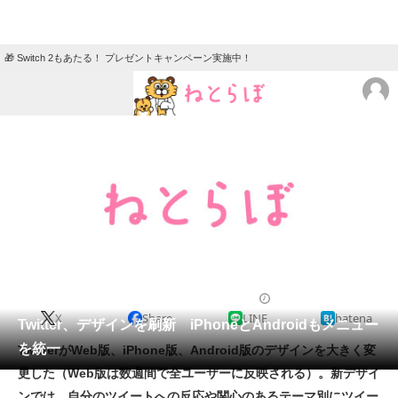
🎁 Switch 2もあたる！ プレゼントキャンペーン実施中！
ねとらぼメニュー
TOP
ニュース
エンタメ
クイズ
グルメ
地域
住まい
教育・育児
動物
リサーチ
2011/12/09 07:37（公開）
X
Share
LINE
hatena
会員記事
Twitter、デザインを刷新 iPhoneとAndroidもメニュー
を統一
TwitterがWeb版、iPhone版、Android版のデザインを大きく変
メディア
更した（Web版は数週間で全ユーザーに反映される）。新デザイ
ンでは、自分のツイートへの反応や関心のあるテーマ別にツイー
注目記事を集めた総合ページ