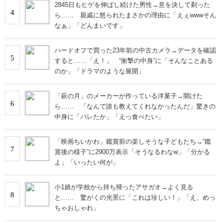
2845日もヒゲを伸ばし続けた男性→意を決して剃った
4
ら…… 親戚に怒られたまさかの理由に「えぇwwwそん
なぁ」「どんまいです」
ハードオフで買った23年前の中古カメラ→データを確認
5
すると……「え！」 “衝撃の中身”に「そんなことある
のか」「ドラマのような展開」
「萩の月」のメーカーが作っている洋菓子→開けた
6
ら…… 「なんで誰も教えてくれなかったんだ」驚きの
中身に「バレたか」「えっ食べたい」
「映画ちいかわ」鑑賞前の楽しそうな子どもたち→“鑑
7
賞後の様子”に2900万表示「そうなるわなw」「分かる
よ」「いったい何が」
小1娘が学校から持ち帰ったアサガオ→よく見る
8
と…… 驚がくの光景に「これは珍しい！」「え、めっ
ちゃおしゃれ」