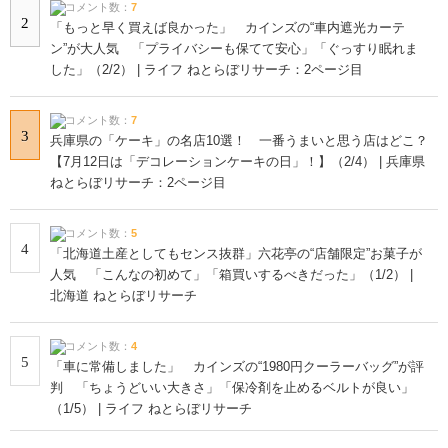
コメント数：
7
2
「もっと早く買えば良かった」 カインズの“車内遮光カーテ
ン”が大人気 「プライバシーも保てて安心」「ぐっすり眠れま
した」（2/2） | ライフ ねとらぼリサーチ：2ページ目
コメント数：
7
3
兵庫県の「ケーキ」の名店10選！ 一番うまいと思う店はどこ？
【7月12日は「デコレーションケーキの日」！】（2/4） | 兵庫県
ねとらぼリサーチ：2ページ目
コメント数：
5
4
「北海道土産としてもセンス抜群」六花亭の“店舗限定”お菓子が
人気 「こんなの初めて」「箱買いするべきだった」（1/2） |
北海道 ねとらぼリサーチ
コメント数：
4
5
「車に常備しました」 カインズの“1980円クーラーバッグ”が評
判 「ちょうどいい大きさ」「保冷剤を止めるベルトが良い」
（1/5） | ライフ ねとらぼリサーチ