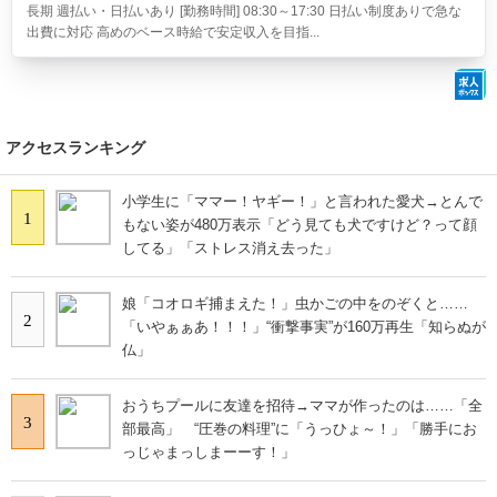
長期 週払い・日払いあり [勤務時間] 08:30～17:30 日払い制度ありで急な
出費に対応 高めのベース時給で安定収入を目指...
アクセスランキング
小学生に「ママー！ヤギー！」と言われた愛犬→とんで
1
もない姿が480万表示「どう見ても犬ですけど？って顔
してる」「ストレス消え去った」
娘「コオロギ捕まえた！」虫かごの中をのぞくと……
2
「いやぁぁあ！！！」“衝撃事実”が160万再生「知らぬが
仏」
おうちプールに友達を招待→ママが作ったのは……「全
3
部最高」 “圧巻の料理”に「うっひょ～！」「勝手にお
っじゃまっしまーーす！」