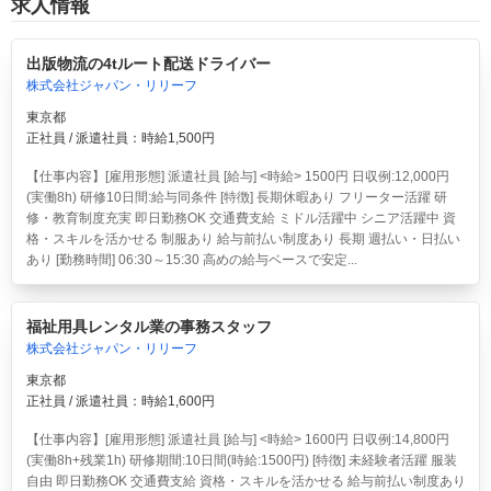
求人情報
出版物流の4tルート配送ドライバー
株式会社ジャパン・リリーフ
東京都
正社員 / 派遣社員：時給1,500円
【仕事内容】[雇用形態] 派遣社員 [給与] <時給> 1500円 日収例:12,000円
(実働8h) 研修10日間:給与同条件 [特徴] 長期休暇あり フリーター活躍 研
修・教育制度充実 即日勤務OK 交通費支給 ミドル活躍中 シニア活躍中 資
格・スキルを活かせる 制服あり 給与前払い制度あり 長期 週払い・日払い
あり [勤務時間] 06:30～15:30 高めの給与ベースで安定...
福祉用具レンタル業の事務スタッフ
株式会社ジャパン・リリーフ
東京都
正社員 / 派遣社員：時給1,600円
【仕事内容】[雇用形態] 派遣社員 [給与] <時給> 1600円 日収例:14,800円
(実働8h+残業1h) 研修期間:10日間(時給:1500円) [特徴] 未経験者活躍 服装
自由 即日勤務OK 交通費支給 資格・スキルを活かせる 給与前払い制度あり