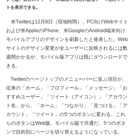
トを表示できる。
ITの今と未来を見通す
米Twitterは12月8日（現地時間）、PC向けWebサイト
スマホと通信の最新トレンド
および米AppleのiPhone、米GoogleのAndroid端末向け
進化するPCとデバイスの未来
モバイルアプリのデザインを刷新したと発表した。Web
サイトのデザイン変更が全ユーザーに反映されるには数
好きが集まる 比べて選べる
週間かかるが、モバイル版アプリは既にダウンロードで
ビジネスと働き方のヒント
きる。
AI活用のいまが分かる
Twitterのページトップのメニューバーに並ぶ項目が、
従来の「ホーム」「プロフィール」「メッセージ」「お
企業ITのトレンドを詳説
すすめユーザー」「ツイート（アイコン）」「アカウン
経営リーダーのコミュニティ
ト名」から、「ホーム」「つながり」「見つける」「ア
カウント」「ツイート」の5つのボタンに変わる。これ
マーケ×ITの今がよく分かる
らのボタンはWeb版、モバイル版で共通だ。5つのボタ
ITエンジニア向け専門サイト
ンで目的別にページを切り替えるようになっている。