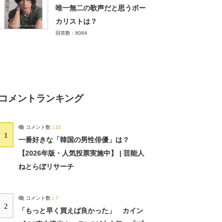
唯一無二の歌声だと思うボー
カリストは？
回答数：8084
コメントランキング
コメント数：
21
1
一番好きな「韓国の男性俳優」は？
【2026年版・人気投票実施中】 | 芸能人
ねとらぼリサーチ
コメント数：
7
2
「もっと早く買えば良かった」 カイン