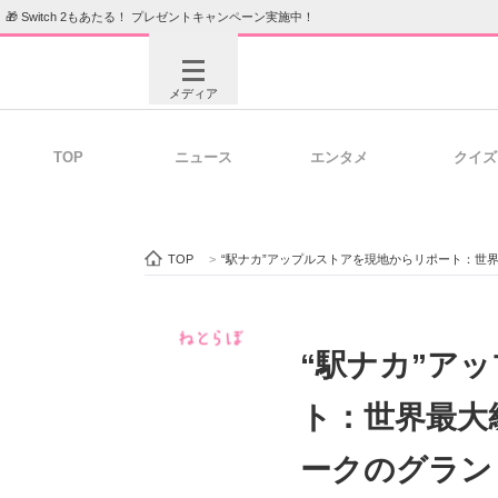
🎁 Switch 2もあたる！ プレゼントキャンペーン実施中！
メディア
TOP
ニュース
エンタメ
クイズ
注目記事を集めた総合ページ
ITの今
TOP
>
“駅ナカ”アップルストアを現地からリポート：世
ビジネスと働き方のヒント
AI活用
“駅ナカ”ア
ト：世界最大
ITエンジニア向け専門サイト
企業向けI
ークのグラン