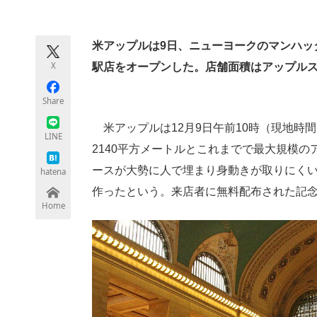
モノづくり技術者専門サイト
エレクトロ
米アップルは9日、ニューヨークのマンハッ
X
駅店をオープンした。店舗面積はアップルスト
ちょっと気になるネットの話題
Share
米アップルは12月9日午前10時（現地時
LINE
2140平方メートルとこれまでで最大規模
ースが大勢に人で埋まり身動きが取りにくい
hatena
作ったという。来店者に無料配布された記念
Home