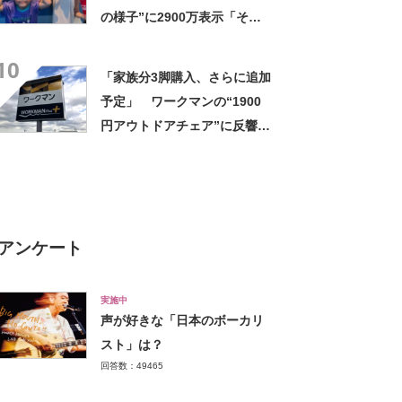
の様子”に2900万表示「そう
なるわなw」「分かるよ」
10
「いったい何が」
「家族分3脚購入、さらに追加
予定」 ワークマンの“1900
円アウトドアチェア”に反響
「90キロ級でも安心して座れ
た」「キャンプの1軍」の声
アンケート
実施中
声が好きな「日本のボーカリ
スト」は？
回答数：49465