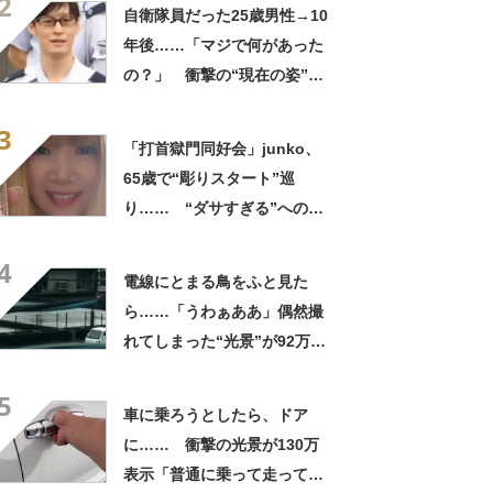
2
ってるの尊い！」
自衛隊員だった25歳男性→10
年後……「マジで何があった
の？」 衝撃の“現在の姿”が
180万再生「別人…？」「好
3
きに生きんしゃい」
「打首獄門同好会」junko、
65歳で“彫りスタート”巡
り…… “ダサすぎる”への持
論に反響「理由が素敵」「わ
4
たしもデビューしたい」
電線にとまる鳥をふと見た
ら……「うわぁああ」偶然撮
れてしまった“光景”が92万再
生「自然は過酷」
5
車に乗ろうとしたら、ドア
に…… 衝撃の光景が130万
表示「普通に乗って走ってた