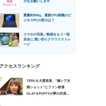
力をお願いします
門メディア
建設×テクノロジーの最前線
重量約999g、最新CPU搭載のビ
ジネスPCの実力は？
スマホの写真／動画をもう一段
安全に 買い切りクラウドストレ
ージ
アクセスランキング
1
TERU＆大貫亜美、“激レア夫
婦ショット”にファン歓喜
GLAY＆PUFFYが夢の共演
「旦那おるやん」「夫婦で写