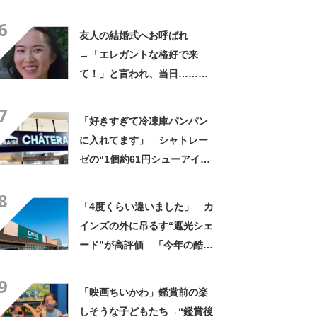
やん」「どうやって入った
6
の!?」
友人の結婚式へお呼ばれ
→「エレガントな格好で来
て！」と言われ、当日……ま
さかの参列姿に「いやすごお
7
おお！」「天才」【海外】
「好きすぎて冷凍庫パンパン
に入れてます」 シャトレー
ゼの“1個約61円シューアイ
ス”が好評 「生地とバニラア
8
イスの相性が◎」「家族も好
「4度くらい違いました」 カ
きで夏はストックしてる」
インズの外に吊るす“遮光シェ
ード”が高評価 「今年の酷暑
にも活躍」「風通しもよくし
9
っかり遮光」の声
「映画ちいかわ」鑑賞前の楽
しそうな子どもたち→“鑑賞後