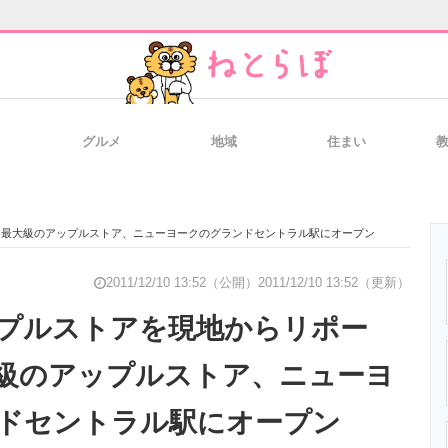
グルメ
地域
住まい
と未来を見通す
スマホと通信の最新トレンド
進化するPCとデ
界最大級のアップルストア、ニューヨークのグランドセントラル駅にオープン
のいまが分かる
企業ITのトレンドを詳説
経営リーダーの
2011/12/10 13:52（公開）
2011/12/10 13:52（更新）
ップルストアを現地からリポー
級のアップルストア、ニューヨ
T製品の総合サイト
IT製品の技術・比較・事例
製造業のIT導入
ドセントラル駅にオープン