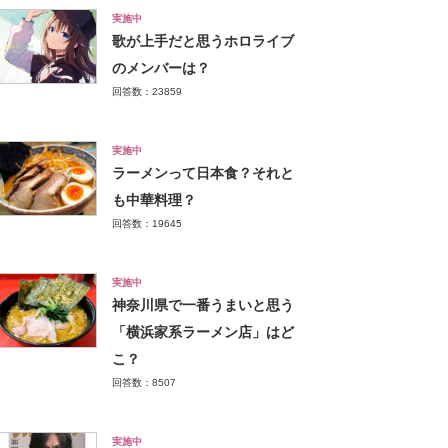
実施中
歌が上手だと思うホロライブ
のメンバーは？
回答数：23859
実施中
ラーメンって日本食？それと
も中華料理？
回答数：19645
実施中
神奈川県で一番うまいと思う
「横浜家系ラーメン店」はど
こ？
回答数：8507
実施中