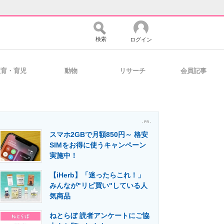
検索
ログイン
教育・育児
動物
リサーチ
会員記事
バイスの未来
好きが集まる 比べて選べる
- PR -
スマホ2GBで月額850円～ 格安
コミュニティ
マーケ×ITの今がよく分かる
SIMをお得に使うキャンペーン
実施中！
【iHerb】「迷ったらこれ！」
・活用を支援
みんなが"リピ買い"している人
気商品
ねとらぼ 読者アンケートにご協