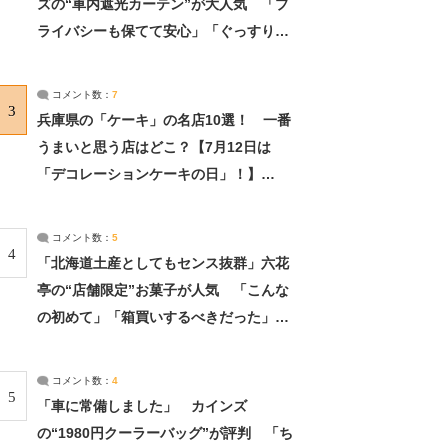
ズの“車内遮光カーテン”が大人気 「プ
ライバシーも保てて安心」「ぐっすり眠
れました」（2/2） | ライフ ねとらぼリ
サーチ：2ページ目
コメント数：
7
3
兵庫県の「ケーキ」の名店10選！ 一番
うまいと思う店はどこ？【7月12日は
「デコレーションケーキの日」！】
（2/4） | 兵庫県 ねとらぼリサーチ：2ペ
ージ目
コメント数：
5
4
「北海道土産としてもセンス抜群」六花
亭の“店舗限定”お菓子が人気 「こんな
の初めて」「箱買いするべきだった」
（1/2） | 北海道 ねとらぼリサーチ
コメント数：
4
5
「車に常備しました」 カインズ
の“1980円クーラーバッグ”が評判 「ち