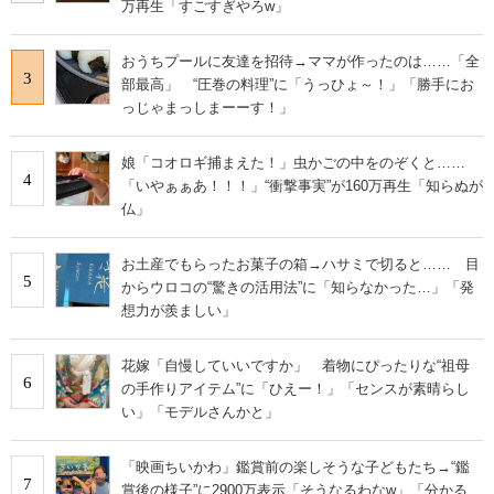
万再生「すごすぎやろw」
おうちプールに友達を招待→ママが作ったのは……「全
3
部最高」 “圧巻の料理”に「うっひょ～！」「勝手にお
っじゃまっしまーーす！」
娘「コオロギ捕まえた！」虫かごの中をのぞくと……
4
「いやぁぁあ！！！」“衝撃事実”が160万再生「知らぬが
仏」
お土産でもらったお菓子の箱→ハサミで切ると…… 目
5
からウロコの“驚きの活用法”に「知らなかった…」「発
想力が羨ましい」
花嫁「自慢していいですか」 着物にぴったりな“祖母
6
の手作りアイテム”に「ひえー！」「センスが素晴らし
い」「モデルさんかと」
「映画ちいかわ」鑑賞前の楽しそうな子どもたち→“鑑
7
賞後の様子”に2900万表示「そうなるわなw」「分かる