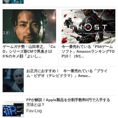
ゲームガチ勢・山田孝之、「Co
今一番売れている「PS4ゲーム
D」シリーズ新CMで男臭さ12
ソフト」AmazonランキングTO
0％のキメ顔「よいし...
P10！（9/1...
お正月におすすめ！ 今一番売れている「プライ
ム・ビデオ（テレビドラマ）」Amaz...
FPが解説！Apple製品を分割手数料0円で入手する
方法とは？
Fav-Log