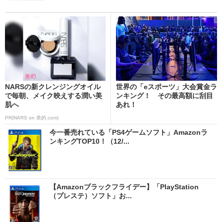
NARSの新クレンジングオイル
世界の「eスポーツ」大会賞金ラ
で毎朝、メイク映えする潤い美
ンキング！ その最高額に刮目
肌へ
あれ！
PR(NARS on 美的.com)
今一番売れている「PS4ゲームソフト」Amazonラ
ンキングTOP10！（12/...
【Amazonブラックフライデー】「PlayStation
（プレステ）ソフト」お...