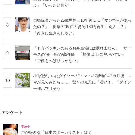
よ」「いったい何が」
自衛隊員だった25歳男性→10年後……「マジで何があっ
8
たの？」 衝撃の“現在の姿”が180万再生「別人…？」
「好きに生きんしゃい」
「もうパッキンのあるお弁当箱には戻れません」 サー
9
モスの“弁当箱”が高評価 「想像以上に洗いやすい」
「ご飯もへばりつかない」
小1娘がまいたダイソーの“トマトの種5粒”→2カ月後、マ
10
マが見てみたら…… 驚きの光景に「凄い！」「ダイソ
ー種ハマりそう」
アンケート
実施中
声が好きな「日本のボーカリスト」は？