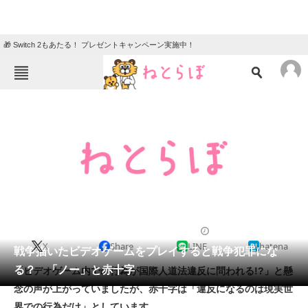
🎁 Switch 2もあたる！ プレゼントキャンペーン実施中！
ねとらぼメニュー
TOP
ニュース
エンタメ
クイズ
グルメ
地域
住まい
教育・育児
動物
リサーチ
2011/12/12 10:02（公開）
X
Share
LINE
hatena
会員記事
戦争描いたビデオゲームをプレイすると戦争犯罪にな
る？ 「ノー」と赤十字
「ビデオゲーム内での行為が国際人道法違反に問われる!?」と懸
メディア
念の声が上がっていましたが、赤十字は「違反になるのは現実世
界での行為だけ」としています。
注目記事を集めた総合ページ