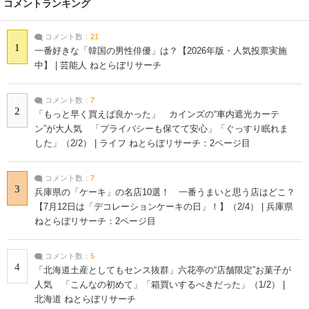
コメントランキング
コメント数：
21
1
一番好きな「韓国の男性俳優」は？【2026年版・人気投票実施
中】 | 芸能人 ねとらぼリサーチ
コメント数：
7
2
「もっと早く買えば良かった」 カインズの“車内遮光カーテ
ン”が大人気 「プライバシーも保てて安心」「ぐっすり眠れま
した」（2/2） | ライフ ねとらぼリサーチ：2ページ目
コメント数：
7
3
兵庫県の「ケーキ」の名店10選！ 一番うまいと思う店はどこ？
【7月12日は「デコレーションケーキの日」！】（2/4） | 兵庫県
ねとらぼリサーチ：2ページ目
コメント数：
5
4
「北海道土産としてもセンス抜群」六花亭の“店舗限定”お菓子が
人気 「こんなの初めて」「箱買いするべきだった」（1/2） |
北海道 ねとらぼリサーチ