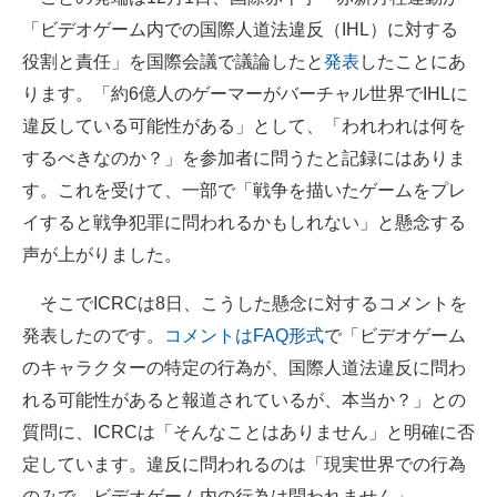
企業向けIT製品の総合サイト
「ビデオゲーム内での国際人道法違反（IHL）に対する
役割と責任」を国際会議で議論したと
発表
したことにあ
IT製品の技術・比較・事例
ります。「約6億人のゲーマーがバーチャル世界でIHLに
製造業のIT導入・活用を支援
違反している可能性がある」として、「われわれは何を
するべきなのか？」を参加者に問うたと記録にはありま
モノづくり技術者専門サイト
す。これを受けて、一部で「戦争を描いたゲームをプレ
エレクトロニクス専門サイト
イすると戦争犯罪に問われるかもしれない」と懸念する
声が上がりました。
電子設計の基本と応用
そこでICRCは8日、こうした懸念に対するコメントを
エネルギーの専門メディア
発表したのです。
コメントはFAQ形式
で「ビデオゲーム
建設×テクノロジーの最前線
のキャラクターの特定の行為が、国際人道法違反に問わ
れる可能性があると報道されているが、本当か？」との
ちょっと気になるネットの話題
質問に、ICRCは「そんなことはありません」と明確に否
定しています。違反に問われるのは「現実世界での行為
のみで、ビデオゲーム内の行為は問われません」。