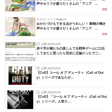
声やセリフが盛りだくさんの「アニア ...
PR
タカラトミー｜Hugkum
おかたづけもできる点がうれしい！ 動物の鳴き
声やセリフが盛りだくさんの「アニア ...
PR
公開 2013/11/07
赤十字が俺たちの楽しんでる戦争ゲームに口出
してきたと思ったら完全に正論だったでご...
公開 2021/12/11
【CoD】コール オブ デューティ（Call of Dut
y）シリーズであなたが...
公開 2022/01/15
【CoD】「コール オブ デューティ（Call of Dut
y）シリーズ」人気ラ...