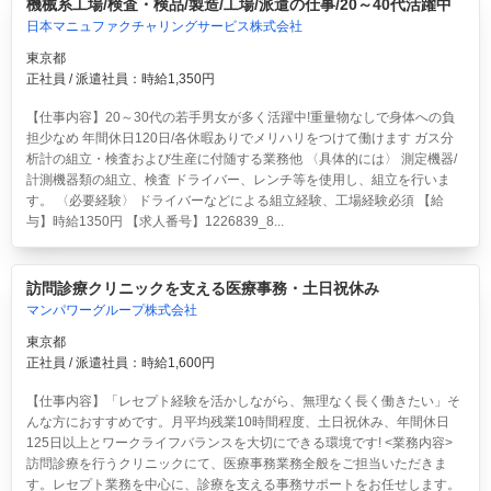
機械系工場/検査・検品/製造/工場/派遣の仕事/20～40代活躍中
日本マニュファクチャリングサービス株式会社
東京都
正社員 / 派遣社員：時給1,350円
【仕事内容】20～30代の若手男女が多く活躍中!重量物なしで身体への負
担少なめ 年間休日120日/各休暇ありでメリハリをつけて働けます ガス分
析計の組立・検査および生産に付随する業務他 〈具体的には〉 測定機器/
計測機器類の組立、検査 ドライバー、レンチ等を使用し、組立を行いま
す。 〈必要経験〉 ドライバーなどによる組立経験、工場経験必須 【給
与】時給1350円 【求人番号】1226839_8...
訪問診療クリニックを支える医療事務・土日祝休み
マンパワーグループ株式会社
東京都
正社員 / 派遣社員：時給1,600円
【仕事内容】「レセプト経験を活かしながら、無理なく長く働きたい」そ
んな方におすすめです。月平均残業10時間程度、土日祝休み、年間休日
125日以上とワークライフバランスを大切にできる環境です! <業務内容>
訪問診療を行うクリニックにて、医療事務業務全般をご担当いただきま
す。レセプト業務を中心に、診療を支える事務サポートをお任せします。