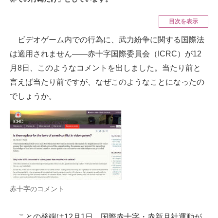
ITの今と未来を見通す
目次を表示
ビデオゲーム内での行為に、武力紛争に関する国際法
スマホと通信の最新トレンド
は適用されません――赤十字国際委員会（ICRC）が12
進化するPCとデバイスの未来
月8日、このようなコメントを出しました。当たり前と
言えば当たり前ですが、なぜこのようなことになったの
好きが集まる 比べて選べる
でしょうか。
ビジネスと働き方のヒント
AI活用のいまが分かる
企業ITのトレンドを詳説
経営リーダーのコミュニティ
マーケ×ITの今がよく分かる
赤十字のコメント
ITエンジニア向け専門サイト
ことの発端は12月1日、国際赤十字・赤新月社運動が