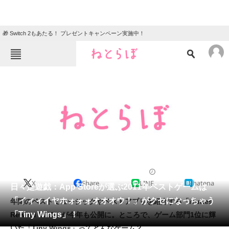
🎁 Switch 2もあたる！ プレゼントキャンペーン実施中！
ねとらぼメニュー
TOP
ニュース
エンタメ
クイズ
グルメ
地域
住まい
教育・育児
動物
リサーチ
2011/12/13 19:36（公開）
X
Share
LINE
hatena
会員記事
日々是遊戯：App Storeが選ぶ2011年ベストゲームは
「イィィイヤホォォォオオオウ！」がクセになっちゃう
年間のベストミュージックやベストアプリを紹介する「iTunes
メディア
「Tiny Wings」！
Rewind 2011」が今年も公開に。ところで、ゲーム部門1位に輝
いた「Tiny Wings」ってどんなゲーム？
注目記事を集めた総合ページ