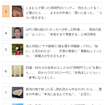
しまむらで買った3000円のバッグ→「何か入ってる！」
3
と開けたら…… まさかの中身に「買いに走った」「コ
スパ良すぎる」
山Pに憧れ続けたサッカー少年→13年後…… 現在の姿
4
に「えっぐい」「本気すぎて尊敬する」と49万再生
成人式前に“ママ振袖”に袖を通す18歳娘→プロに「短
5
い」と言われたが…… 圧巻の着姿に「素敵ねぇうっと
り」「綺麗さが引き立ちます」
62歳・62キロの女性がユニクロの“2990円ワンピ”を着た
6
ら…… 目からウロコのコーデに「全色ほしいくらい」
「参考になりました」
新潟の海で拾った石→割れ目から中をのぞいたら……驚
7
きの中身に「本当にあるんですね！」「お宝だ」