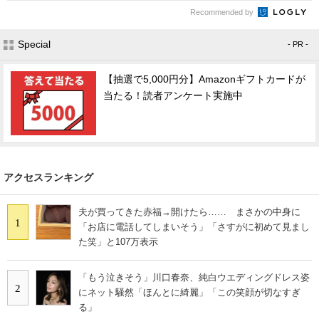
Recommended by
Special
- PR -
【抽選で5,000円分】Amazonギフトカードが
当たる！読者アンケート実施中
アクセスランキング
夫が買ってきた赤福→開けたら…… まさかの中身に
1
「お店に電話してしまいそう」「さすがに初めて見まし
た笑」と107万表示
「もう泣きそう」川口春奈、純白ウエディングドレス姿
2
にネット騒然「ほんとに綺麗」「この笑顔が切なすぎ
る」