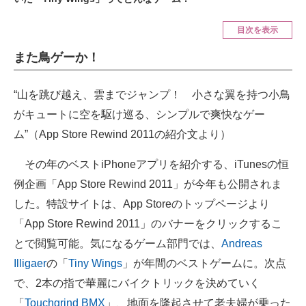
ITの今と未来を見通す
目次を表示
また鳥ゲーか！
スマホと通信の最新トレンド
進化するPCとデバイスの未来
“山を跳び越え、雲までジャンプ！ 小さな翼を持つ小鳥
がキュートに空を駆け巡る、シンプルで爽快なゲー
好きが集まる 比べて選べる
ム”（App Store Rewind 2011の紹介文より）
ビジネスと働き方のヒント
その年のベストiPhoneアプリを紹介する、iTunesの恒
AI活用のいまが分かる
例企画「App Store Rewind 2011」が今年も公開されま
した。特設サイトは、App Storeのトップページより
企業ITのトレンドを詳説
「App Store Rewind 2011」のバナーをクリックするこ
経営リーダーのコミュニティ
とで閲覧可能。気になるゲーム部門では、
Andreas
Illigaer
の「
Tiny Wings
」が年間のベストゲームに。次点
マーケ×ITの今がよく分かる
で、2本の指で華麗にバイクトリックを決めていく
ITエンジニア向け専門サイト
「
Touchgrind BMX
」、地面を隆起させて老夫婦が乗った