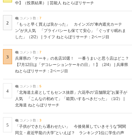
中】（投票結果） | 芸能人 ねとらぼリサーチ
コメント数：
7
2
「もっと早く買えば良かった」 カインズの“車内遮光カーテ
ン”が大人気 「プライバシーも保てて安心」「ぐっすり眠れま
した」（2/2） | ライフ ねとらぼリサーチ：2ページ目
コメント数：
7
3
兵庫県の「ケーキ」の名店10選！ 一番うまいと思う店はどこ？
【7月12日は「デコレーションケーキの日」！】（2/4） | 兵庫県
ねとらぼリサーチ：2ページ目
コメント数：
5
4
「北海道土産としてもセンス抜群」六花亭の“店舗限定”お菓子が
人気 「こんなの初めて」「箱買いするべきだった」（1/2） |
北海道 ねとらぼリサーチ
コメント数：
3
5
「子供ができたら通わせたい」 今後発展していきそうな“関関
同立・産近甲龍の大学”といえば？ ランキング1位に学生の声