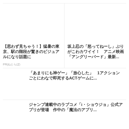
【思わず見ちゃう！】猛暑の東
坂上忍の「怒ってねーし」ぶり
京、駅の階段が驚きのビジュア
がこわカワイイ！ アニメ映画
ルになり話題に
「アングリーバード」最新...
PR(ねとらぼ)
「あまりにも神ゲー」「放心した」 1アクション
ごとにわなで即死するACTゲームに...
ジャンプ連載中のラブコメ「i・ショウジョ」公式ア
プリが登場 作中の「魔法のアプリ...