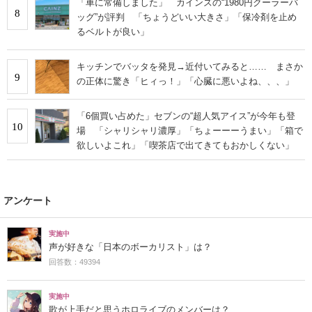
「車に常備しました」 カインズの“1980円クーラーバ
8
ッグ”が評判 「ちょうどいい大きさ」「保冷剤を止め
るベルトが良い」
キッチンでバッタを発見→近付いてみると…… まさか
9
の正体に驚き「ヒィっ！」「心臓に悪いよね、、、」
「6個買い占めた」セブンの“超人気アイス”が今年も登
10
場 「シャリシャリ濃厚」「ちょーーーうまい」「箱で
欲しいよこれ」「喫茶店で出てきてもおかしくない」
アンケート
実施中
声が好きな「日本のボーカリスト」は？
回答数：49394
実施中
歌が上手だと思うホロライブのメンバーは？