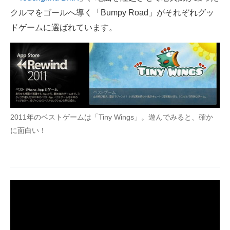
クルマをゴールへ導く「Bumpy Road」がそれぞれグッ
企業向けIT製品の総合サイト
ドゲームに選ばれています。
IT製品の技術・比較・事例
製造業のIT導入・活用を支援
モノづくり技術者専門サイト
エレクトロニクス専門サイト
2011年のベストゲームは「Tiny Wings」。遊んでみると、確か
電子設計の基本と応用
に面白い！
エネルギーの専門メディア
建設×テクノロジーの最前線
ちょっと気になるネットの話題