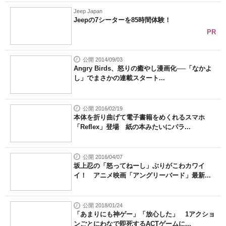
Jeep Japan
Jeepの7シーターを85時間体験！
PR
公開 2014/09/03
Angry Birds、怒りの癒やし漫画化──「なかよ
し」でまさかの連載スタート...
公開 2016/02/19
本体を折り曲げて電子書籍をめくれるスマホ
「Reflex」登場 紙の本みたいにパラ...
公開 2016/04/07
坂上忍の「怒ってねーし」ぶりがこわカワイ
イ！ アニメ映画「アングリーバード」最新...
公開 2018/01/24
「あまりにも神ゲー」「放心した」 1アクショ
ンごとにわなで即死するACTゲームに...