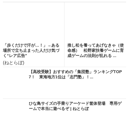
「歩くだけで汗が…！」→ある
推し松を養ってあげなきゃ（使
場所で立ち止まった人だけ気づ
命感） 松野家扶養ゲームに育
く“レア広告”
成ゲームの法則が乱れる ...
(ねとらぼ)
【高校受験】おすすめの「集団塾」ランキングTOP
7！ 東海地方1位は「志門塾」！...
ひな鳥サイズの手乗りアーケード筐体登場 専用ゲ
ームで本当に遊べるぞ | ねとらぼ