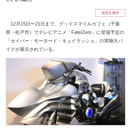
ITの今と未来を見通す
目次を表示
12月15日〜21日まで、グッドスマイルカフェ（千葉
スマホと通信の最新トレンド
県・松戸市）でテレビアニメ「Fate/Zero」に登場予定の
進化するPCとデバイスの未来
「セイバー・モータード・キュイラッシェ」の実物大バ
イクが展示されている。
好きが集まる 比べて選べる
ビジネスと働き方のヒント
AI活用のいまが分かる
企業ITのトレンドを詳説
経営リーダーのコミュニティ
マーケ×ITの今がよく分かる
ITエンジニア向け専門サイト