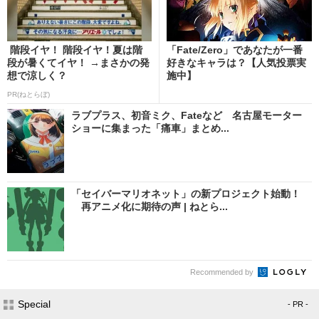
階段イヤ！ 階段イヤ！夏は階
「Fate/Zero」であなたが一番
段が暑くてイヤ！ →まさかの発
好きなキャラは？【人気投票実
想で涼しく？
施中】
PR(ねとらぼ)
ラブプラス、初音ミク、Fateなど 名古屋モーター
ショーに集まった「痛車」まとめ...
「セイバーマリオネット」の新プロジェクト始動！
再アニメ化に期待の声 | ねとら...
Recommended by
Special
- PR -