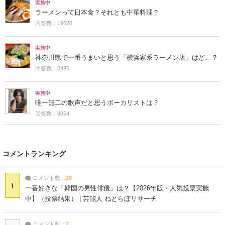
実施中
ラーメンって日本食？それとも中華料理？
回答数：19626
実施中
神奈川県で一番うまいと思う「横浜家系ラーメン店」はどこ？
回答数：8495
実施中
唯一無二の歌声だと思うボーカリストは？
回答数：8054
コメントランキング
コメント数：
20
1
一番好きな「韓国の男性俳優」は？【2026年版・人気投票実施
中】（投票結果） | 芸能人 ねとらぼリサーチ
コメント数：
7