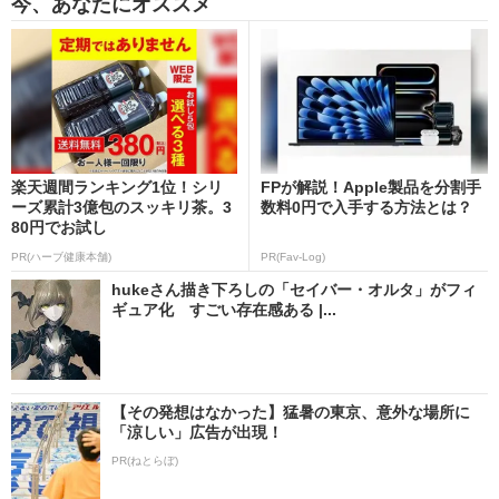
今、あなたにオススメ
楽天週間ランキング1位！シリ
FPが解説！Apple製品を分割手
ーズ累計3億包のスッキリ茶。3
数料0円で入手する方法とは？
80円でお試し
PR(ハーブ健康本舗)
PR(Fav-Log)
hukeさん描き下ろしの「セイバー・オルタ」がフィ
ギュア化 すごい存在感ある |...
【その発想はなかった】猛暑の東京、意外な場所に
「涼しい」広告が出現！
PR(ねとらぼ)