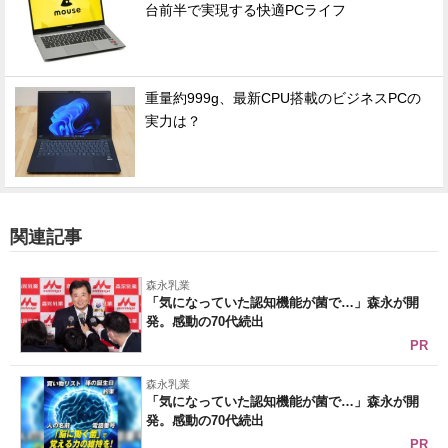
台前半で実現する快適PCライフ
重量約999g、最新CPU搭載のビジネスPCの
実力は？
関連記事
森永乳業
「気になっていた認知機能が菌で…」森永が開
発。感動の70代続出
PR
森永乳業
「気になっていた認知機能が菌で…」森永が開
発。感動の70代続出
PR