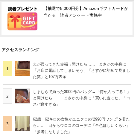
【抽選で5,000円分】Amazonギフトカードが
当たる！読者アンケート実施中
アクセスランキング
夫が買ってきた赤福→開けたら…… まさかの中身に
1
「お店に電話してしまいそう」「さすがに初めて見まし
た笑」と107万表示
しまむらで買った3000円のバッグ→「何か入ってる！」
2
と開けたら…… まさかの中身に「買いに走った」「コ
スパ良すぎる」
62歳・62キロの女性がユニクロの“2990円ワンピ”を着た
3
ら…… 目からウロコのコーデに「全色ほしいくらい」
「参考になりました」