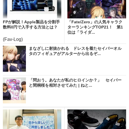
FPが解説！Apple製品を分割手
「Fate/Zero」の人気キャラク
数料0円で入手する方法とは？
ターランキングTOP21！ 第1
位は「ライダ...
(Fav-Log)
まなざしに射抜かれる ドレスを着たセイバーオル
タのフィギュアがアルターから出るぞ...
「問おう。あなたが私のヒロインか？」 セイバー
と間桐桜を相対させてみた | ねと...