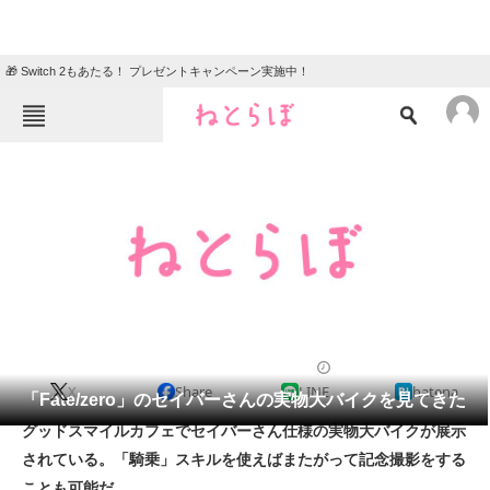
🎁 Switch 2もあたる！ プレゼントキャンペーン実施中！
ねとらぼメニュー
TOP
ニュース
エンタメ
クイズ
グルメ
地域
住まい
教育・育児
動物
リサーチ
2011/12/15 18:30（公開）
X
Share
LINE
hatena
会員記事
「Fate/zero」のセイバーさんの実物大バイクを見てきた
グッドスマイルカフェでセイバーさん仕様の実物大バイクが展示
メディア
されている。「騎乗」スキルを使えばまたがって記念撮影をする
ことも可能だ。
注目記事を集めた総合ページ