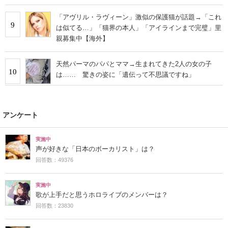
「アヴリル・ラヴィーン」激似の保護猫が話題→「これ
9
は似てる…」「猫界の本人」「アイラインまで完璧」里
親募集中【海外】
天然パーマのパパとママ→生まれてきた2人の女の子
10
は…… 驚きの姿に「遺伝って不思議ですね」
アンケート
実施中
声が好きな「日本のボーカリスト」は？
回答数：49376
実施中
歌が上手だと思うホロライブのメンバーは？
回答数：23830