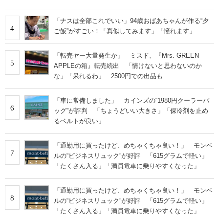
「ナスは全部これでいい」94歳おばあちゃんが作る“夕
4
ご飯”がすごい！「真似してみます」「憧れます」
「転売ヤー大量発生か」 ミスド、『Mrs. GREEN
5
APPLEの箱』転売続出 「情けないと思わないのか
な」「呆れるわ」 2500円での出品も
「車に常備しました」 カインズの“1980円クーラーバ
6
ッグ”が評判 「ちょうどいい大きさ」「保冷剤を止め
るベルトが良い」
「通勤用に買ったけど、めちゃくちゃ良い！」 モンベ
7
ルの“ビジネスリュック”が好評 「615グラムで軽い」
「たくさん入る」「満員電車に乗りやすくなった」
「通勤用に買ったけど、めちゃくちゃ良い！」 モンベ
8
ルの“ビジネスリュック”が好評 「615グラムで軽い」
「たくさん入る」「満員電車に乗りやすくなった」