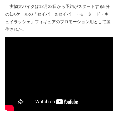
実物大バイクは12月22日から予約がスタートする8分
企業向けIT製品の総合サイト
の1スケールの「セイバー＆セイバー・モータード・キ
IT製品の技術・比較・事例
ュイラッシェ」フィギュアのプロモーション用として製
製造業のIT導入・活用を支援
作された。
モノづくり技術者専門サイト
エレクトロニクス専門サイト
電子設計の基本と応用
エネルギーの専門メディア
建設×テクノロジーの最前線
ちょっと気になるネットの話題