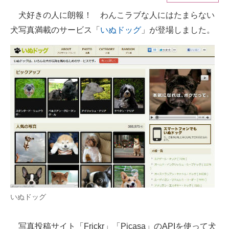
犬好きの人に朗報！ わんこラブな人にはたまらない
ITの今と未来を見通す
犬写真満載のサービス「
いぬドッグ
」が登場しました。
スマホと通信の最新トレンド
進化するPCとデバイスの未来
好きが集まる 比べて選べる
ビジネスと働き方のヒント
AI活用のいまが分かる
企業ITのトレンドを詳説
経営リーダーのコミュニティ
いぬドッグ
マーケ×ITの今がよく分かる
ITエンジニア向け専門サイト
写真投稿サイト「Frickr」「Picasa」のAPIを使って犬