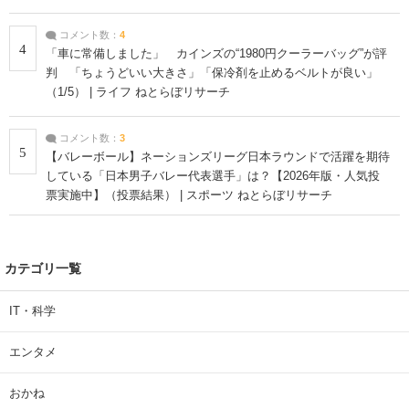
コメント数：
4
4
「車に常備しました」 カインズの“1980円クーラーバッグ”が評
判 「ちょうどいい大きさ」「保冷剤を止めるベルトが良い」
（1/5） | ライフ ねとらぼリサーチ
コメント数：
3
5
【バレーボール】ネーションズリーグ日本ラウンドで活躍を期待
している「日本男子バレー代表選手」は？【2026年版・人気投
票実施中】（投票結果） | スポーツ ねとらぼリサーチ
カテゴリ一覧
IT・科学
エンタメ
おかね