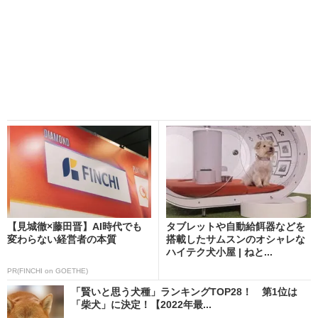
【見城徹×藤田晋】AI時代でも
タブレットや自動給餌器などを
変わらない経営者の本質
搭載したサムスンのオシャレな
ハイテク犬小屋 | ねと...
PR(FINCHI on GOETHE)
「賢いと思う犬種」ランキングTOP28！ 第1位は
「柴犬」に決定！【2022年最...