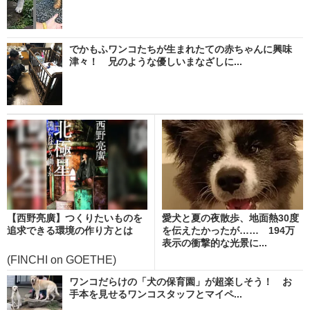
でかもふワンコたちが生まれたての赤ちゃんに興味
津々！ 兄のような優しいまなざしに...
【西野亮廣】つくりたいものを
愛犬と夏の夜散歩、地面熱30度
追求できる環境の作り方とは
を伝えたかったが…… 194万
表示の衝撃的な光景に...
(FINCHI on GOETHE)
ワンコだらけの「犬の保育園」が超楽しそう！ お
手本を見せるワンコスタッフとマイペ...