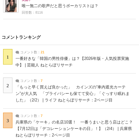
唯一無二の歌声だと思うボーカリストは？
回答数：8116
コメントランキング
コメント数：
21
1
一番好きな「韓国の男性俳優」は？【2026年版・人気投票実施
中】 | 芸能人 ねとらぼリサーチ
コメント数：
7
2
「もっと早く買えば良かった」 カインズの“車内遮光カーテ
ン”が大人気 「プライバシーも保てて安心」「ぐっすり眠れま
した」（2/2） | ライフ ねとらぼリサーチ：2ページ目
コメント数：
7
3
兵庫県の「ケーキ」の名店10選！ 一番うまいと思う店はどこ？
【7月12日は「デコレーションケーキの日」！】（2/4） | 兵庫県
ねとらぼリサーチ：2ページ目