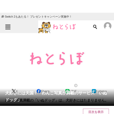
🎁 Switch 2もあたる！ プレゼントキャンペーン実施中！
ねとらぼメニュー
TOP
ニュース
エンタメ
クイズ
グルメ
地域
住まい
教育・育児
動物
リサーチ
2011/12/18 10:30（公開）
X
Share
LINE
hatena
会員記事
犬好きには天国！ わんこ写真が満載のサービス「いぬ
ドッグ」
わんこ写真満載の「いぬドッグ」は、犬好きにはたまりません。
メディア
目次を表示
注目記事を集めた総合ページ