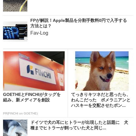
FPが解説！Apple製品を分割手数料0円で入手する
方法とは？
Fav-Log
GOETHEとFINCHIがタッグを
てっきりキツネだと思ったら、
組み、新メディアを創設
わんこだった ポメラニアンと
ハスキーを交配させたポン...
PR(FINCHI on GOETHE)
ドイツで犬の耳にヒトラーが出現したと話題に 犬
種までヒトラーが飼っていた犬と同じ...