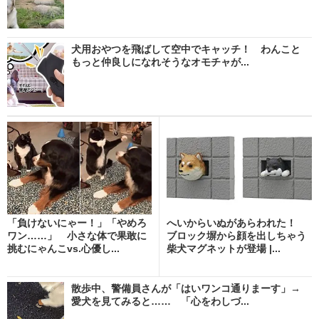
犬用おやつを飛ばして空中でキャッチ！ わんこと
もっと仲良しになれそうなオモチャが...
「負けないにゃー！」「やめろ
へいからいぬがあらわれた！
ワン……」 小さな体で果敢に
ブロック塀から顔を出しちゃう
挑むにゃんこvs.心優し...
柴犬マグネットが登場 |...
散歩中、警備員さんが「はいワンコ通りまーす」→
愛犬を見てみると…… 「心をわしづ...