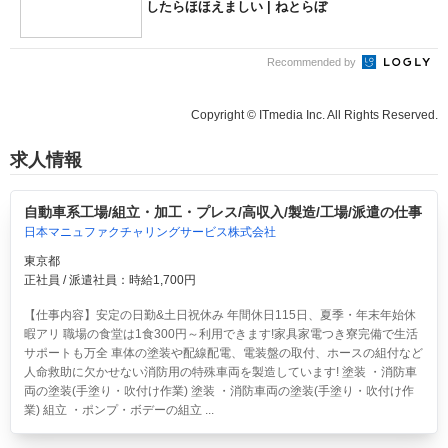
したらほほえましい | ねとらぼ
Recommended by
Copyright © ITmedia Inc. All Rights Reserved.
求人情報
自動車系工場/組立・加工・プレス/高収入/製造/工場/派遣の仕事
日本マニュファクチャリングサービス株式会社
東京都
正社員 / 派遣社員：時給1,700円
【仕事内容】安定の日勤&土日祝休み 年間休日115日、夏季・年末年始休
暇アリ 職場の食堂は1食300円～利用できます!家具家電つき寮完備で生活
サポートも万全 車体の塗装や配線配電、電装盤の取付、ホースの組付など
人命救助に欠かせない消防用の特殊車両を製造しています! 塗装 ・消防車
両の塗装(手塗り・吹付け作業) 塗装 ・消防車両の塗装(手塗り・吹付け作
業) 組立 ・ポンプ・ボデーの組立 ...