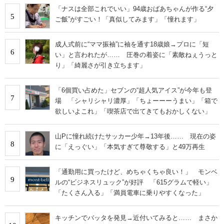
「ナスは全部これでいい」94歳おばあちゃんが作る“夕
5
ご飯”がすごい！「真似してみます」「憧れます」
成人式前に“ママ振袖”に袖を通す18歳娘→プロに「短
6
い」と言われたが…… 圧巻の着姿に「素敵ねぇうっと
り」「綺麗さが引き立ちます」
「6個買い占めた」セブンの“超人気アイス”が今年も登
7
場 「シャリシャリ濃厚」「ちょーーーうまい」「箱で
欲しいよこれ」「喫茶店で出てきてもおかしくない」
山Pに憧れ続けたサッカー少年→13年後…… 現在の姿
8
に「えっぐい」「本気すぎて尊敬する」と49万再生
「通勤用に買ったけど、めちゃくちゃ良い！」 モンベ
9
ルの“ビジネスリュック”が好評 「615グラムで軽い」
「たくさん入る」「満員電車に乗りやすくなった」
キッチンでバッタを発見→近付いてみると…… まさか