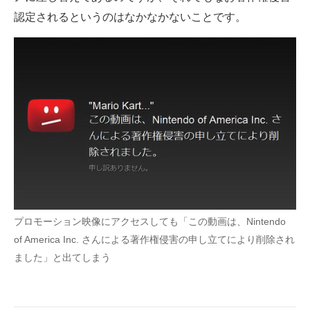
認定されるというのはなかなかないことです。
企業向けIT製品の総合サイト
IT製品の技術・比較・事例
製造業のIT導入・活用を支援
モノづくり技術者専門サイト
エレクトロニクス専門サイト
電子設計の基本と応用
エネルギーの専門メディア
プロモーション映像にアクセスしても「この動画は、Nintendo
建設×テクノロジーの最前線
of America Inc. さんによる著作権侵害の申し立てにより削除され
ちょっと気になるネットの話題
ました」と出てしまう