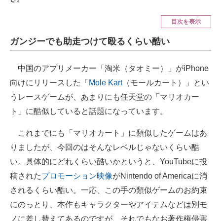
ITの今と未来を見通す
目次を表示
ガンジーでも助走つけて殴るくらい酷い
スマホと通信の最新トレンド
進化するPCとデバイスの未来
中国のアプリメーカー「淘米（タオミー）」がiPhone
向けにリリースした「
Mole Kart
（モールカート）」とい
好きが集まる 比べて選べる
うレースゲームが、あまりにも任天堂の「マリオカー
ビジネスと働き方のヒント
ト」に酷似していると話題になっています。
AI活用のいまが分かる
これまでにも「マリオカート」に類似したゲームはあ
りましたが、今回のはそんなレベルじゃないくらい酷
企業ITのトレンドを詳説
い。具体的にどれくらい酷いかというと、YouTubeに投
経営リーダーのコミュニティ
稿された
プロモーション映像
がNintendo of Americaに消
されるくらい酷い。一応、この手の類似ゲームのお約束
マーケ×ITの今がよく分かる
にのっとり、本作もキャラクターやアイテムなどは別モ
ITエンジニア向け専門サイト
ノに差し替えてあるのですが、それでもなお著作権侵害