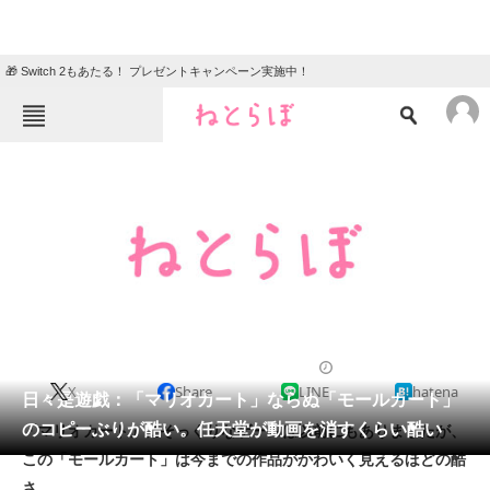
🎁 Switch 2もあたる！ プレゼントキャンペーン実施中！
ねとらぼメニュー
TOP
ニュース
エンタメ
クイズ
グルメ
地域
住まい
教育・育児
動物
リサーチ
2012/01/14 01:00（公開）
X
Share
LINE
hatena
会員記事
日々是遊戯：「マリオカート」ならぬ「モールカート」
のコピーぶりが酷い。任天堂が動画を消すくらい酷い
「マリオカート」にそっくりなゲームは以前にもありましたが、
メディア
この「モールカート」は今までの作品がかわいく見えるほどの酷
さ。
注目記事を集めた総合ページ