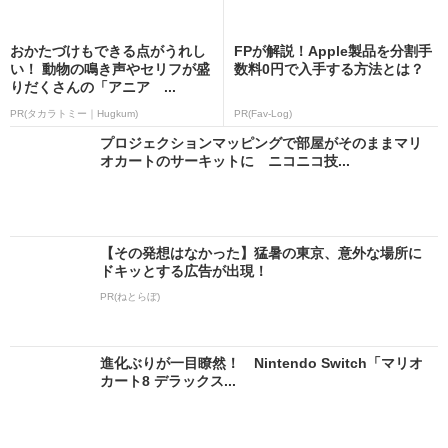
おかたづけもできる点がうれし
FPが解説！Apple製品を分割手
い！ 動物の鳴き声やセリフが盛
数料0円で入手する方法とは？
りだくさんの「アニア ...
PR(タカラトミー｜Hugkum)
PR(Fav-Log)
プロジェクションマッピングで部屋がそのままマリ
オカートのサーキットに ニコニコ技...
【その発想はなかった】猛暑の東京、意外な場所に
ドキッとする広告が出現！
PR(ねとらぼ)
進化ぶりが一目瞭然！ Nintendo Switch「マリオ
カート8 デラックス...