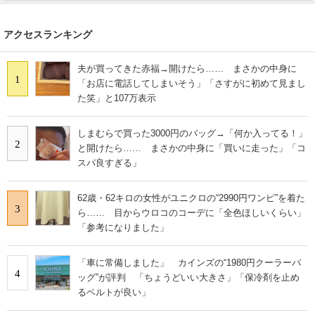
アクセスランキング
夫が買ってきた赤福→開けたら…… まさかの中身に
1
「お店に電話してしまいそう」「さすがに初めて見まし
た笑」と107万表示
しまむらで買った3000円のバッグ→「何か入ってる！」
2
と開けたら…… まさかの中身に「買いに走った」「コ
スパ良すぎる」
62歳・62キロの女性がユニクロの“2990円ワンピ”を着た
3
ら…… 目からウロコのコーデに「全色ほしいくらい」
「参考になりました」
「車に常備しました」 カインズの“1980円クーラーバ
4
ッグ”が評判 「ちょうどいい大きさ」「保冷剤を止め
るベルトが良い」