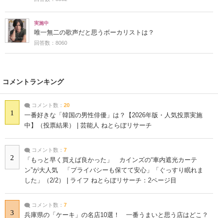
実施中
唯一無二の歌声だと思うボーカリストは？
回答数：8060
コメントランキング
コメント数：
20
1
一番好きな「韓国の男性俳優」は？【2026年版・人気投票実施
中】（投票結果） | 芸能人 ねとらぼリサーチ
コメント数：
7
2
「もっと早く買えば良かった」 カインズの“車内遮光カーテ
ン”が大人気 「プライバシーも保てて安心」「ぐっすり眠れま
した」（2/2） | ライフ ねとらぼリサーチ：2ページ目
コメント数：
7
3
兵庫県の「ケーキ」の名店10選！ 一番うまいと思う店はどこ？