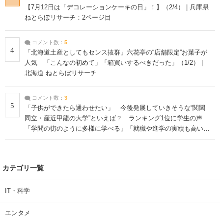
【7月12日は「デコレーションケーキの日」！】（2/4） | 兵庫県
ねとらぼリサーチ：2ページ目
コメント数：
5
4
「北海道土産としてもセンス抜群」六花亭の“店舗限定”お菓子が
人気 「こんなの初めて」「箱買いするべきだった」（1/2） |
北海道 ねとらぼリサーチ
コメント数：
3
5
「子供ができたら通わせたい」 今後発展していきそうな“関関
同立・産近甲龍の大学”といえば？ ランキング1位に学生の声
「学問の街のように多様に学べる」「就職や進学の実績も高い」
| 大学 ねとらぼリサーチ
カテゴリ一覧
IT・科学
エンタメ