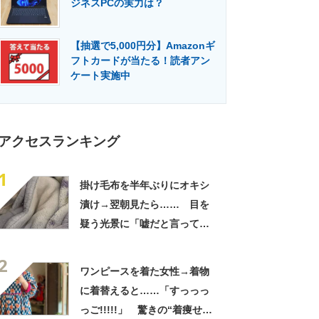
ジネスPCの実力は？
門メディア
建設×テクノロジーの最前線
【抽選で5,000円分】Amazonギ
フトカードが当たる！読者アン
ケート実施中
アクセスランキング
1
掛け毛布を半年ぶりにオキシ
漬け→翌朝見たら…… 目を
疑う光景に「嘘だと言ってく
れ」「うちの毛布も怖くなっ
2
てきた」と627万表示
ワンピースを着た女性→着物
に着替えると……「すっっっ
っご!!!!!」 驚きの“着痩せ