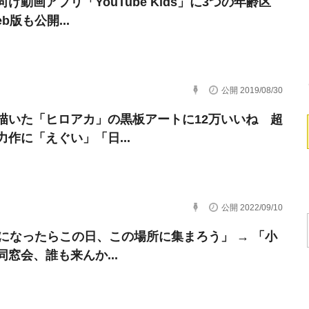
け動画アプリ「YouTube Kids」に3つの年齢区
b版も公開...
公開 2019/08/30
描いた「ヒロアカ」の黒板アートに12万いいね 超
力作に「えぐい」「日...
公開 2022/09/10
歳になったらこの日、この場所に集まろう」 → 「小
同窓会、誰も来んか...