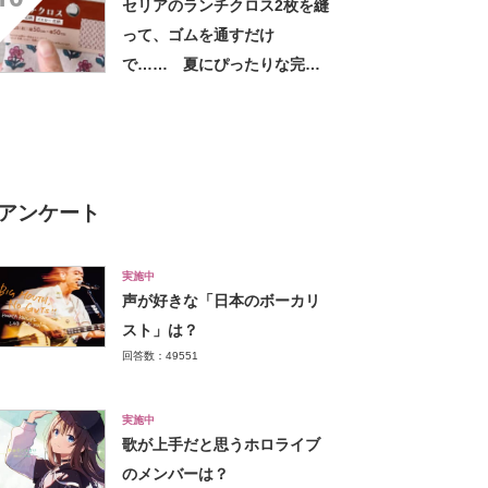
セリアのランチクロス2枚を縫
って、ゴムを通すだけ
で…… 夏にぴったりな完成
品に「仕事終わりにセリア寄
ります!!」「孫に作りた
い！」
アンケート
実施中
声が好きな「日本のボーカリ
スト」は？
回答数：49551
実施中
歌が上手だと思うホロライブ
のメンバーは？