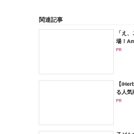
関連記事
「え、
場！Am
PR
【iH
る人気
PR