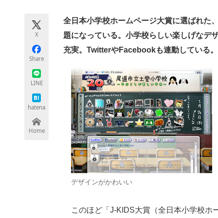
モノづくり技術者専門サイト
エレクトロ
全日本小学校ホームページ大賞に選ばれた
X
題になっている。小学校らしい楽しげなデ
充実。TwitterやFacebookも連動している。
ちょっと気になるネットの話題
Share
LINE
hatena
Home
デザインがかわいい
このほど「J-KIDS大賞（全日本小学校