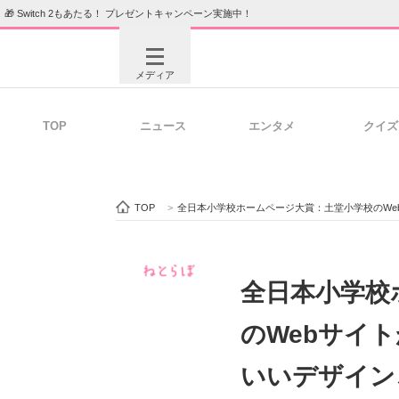
🎁 Switch 2もあたる！ プレゼントキャンペーン実施中！
メディア
TOP
ニュース
エンタメ
クイズ
注目記事を集めた総合ページ
ITの今
TOP
>
全日本小学校ホームページ大賞：土堂小学校のWebサイ
ビジネスと働き方のヒント
AI活用
全日本小学校
のWebサイ
ITエンジニア向け専門サイト
企業向けI
いいデザイン、T