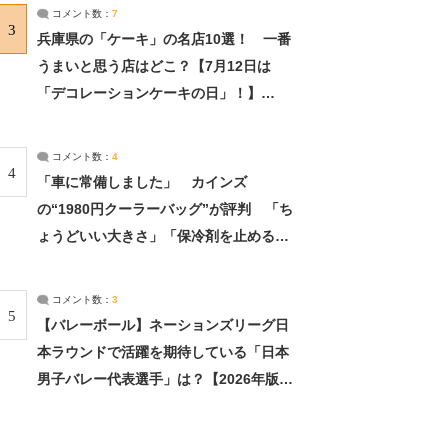
サーチ：2ページ目
コメント数：
7
3
兵庫県の「ケーキ」の名店10選！ 一番
うまいと思う店はどこ？【7月12日は
「デコレーションケーキの日」！】
（2/4） | 兵庫県 ねとらぼリサーチ：2ペ
ージ目
コメント数：
4
4
「車に常備しました」 カインズ
の“1980円クーラーバッグ”が評判 「ち
ょうどいい大きさ」「保冷剤を止めるベ
ルトが良い」（1/5） | ライフ ねとらぼ
リサーチ
コメント数：
3
5
【バレーボール】ネーションズリーグ日
本ラウンドで活躍を期待している「日本
男子バレー代表選手」は？【2026年版・
人気投票実施中】（投票結果） | スポー
ツ ねとらぼリサーチ