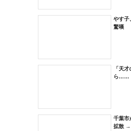
やす子
驚嘆 
「天才
ら……
千葉市
拡散 →