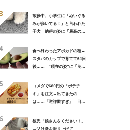
姿”に「同一人物なのです
3
か？」
散歩中、小学生に「ぬいぐる
みが歩いてる！」と言われた
子犬 納得の姿に「最高の褒
め言葉！」「遭遇したい」投
4
稿者に話を聞いた
食べ終わったアボカドの種→
スタバのカップで育てて64日
後…… “現在の姿”に「良さ
げですね」「育ててみた
5
い！」
コメダで680円の「ポテチ
キ」を注文→出てきたの
は……「逆詐欺すぎ」 目を
疑う光景に「量間違えた？
6
w」「溢れかえってますね」
彼氏「娘さんをください！」
→父は拳を振り上げて……