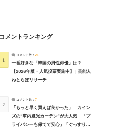
コメントランキング
コメント数：
21
1
一番好きな「韓国の男性俳優」は？
【2026年版・人気投票実施中】 | 芸能人
ねとらぼリサーチ
コメント数：
7
2
「もっと早く買えば良かった」 カイン
ズの“車内遮光カーテン”が大人気 「プ
ライバシーも保てて安心」「ぐっすり眠
れました」（2/2） | ライフ ねとらぼリ