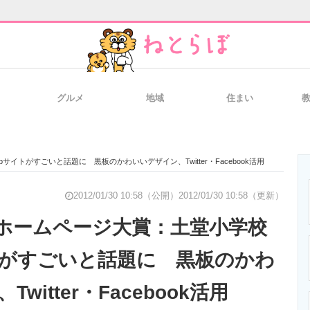
グルメ
地域
住まい
と未来を見通す
スマホと通信の最新トレンド
進化するPCとデ
トがすごいと話題に 黒板のかわいいデザイン、Twitter・Facebook活用
のいまが分かる
企業ITのトレンドを詳説
経営リーダーの
2012/01/30 10:58（公開）
2012/01/30 10:58（更新）
ホームページ大賞：土堂小学校
トがすごいと話題に 黒板のかわ
T製品の総合サイト
IT製品の技術・比較・事例
製造業のIT導入
witter・Facebook活用