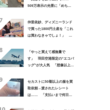
509万表示の光景に「めちゃ
いいお義父さん」「最高家族
7
すぎる」
仲里依紗、ディズニーランド
で買った1800円土産を「これ
は買わなきゃでしょ！」
「すっごい上手お買い物」と
8
自画自賛
「やっと買えて感無量で
す」 羽田空港限定の“エコバ
ッグ”が大人気 「想像以上に
便利でした」「伊勢丹柄がお
9
しゃれで、使うたびに気分が
セカストに50着以上の服を買
上がります」
取依頼→渡されたレシート
は…… 「支払いまで何日か
待たされた」衝撃的な光景に
10
「この値段はヤバすぎ」