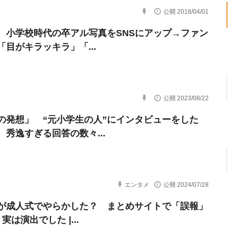
公開 2018/04/01
、小学校時代の卒アル写真をSNSにアップ→ファン
「目がキラッキラ」「...
公開 2023/08/22
の発想」 “元小学生の人”にインタビューをした
 秀逸すぎる回答の数々...
エンタメ
公開 2024/07/28
が成人式でやらかした？ まとめサイトで「誤報」
 実は演出でした |...