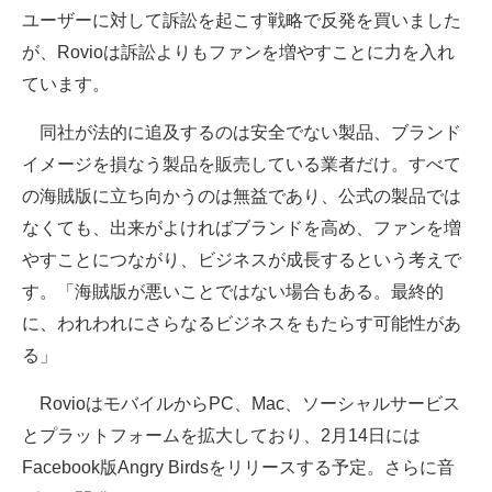
ユーザーに対して訴訟を起こす戦略で反発を買いました
企業向けIT製品の総合サイト
が、Rovioは訴訟よりもファンを増やすことに力を入れ
IT製品の技術・比較・事例
ています。
製造業のIT導入・活用を支援
同社が法的に追及するのは安全でない製品、ブランド
イメージを損なう製品を販売している業者だけ。すべて
モノづくり技術者専門サイト
の海賊版に立ち向かうのは無益であり、公式の製品では
エレクトロニクス専門サイト
なくても、出来がよければブランドを高め、ファンを増
やすことにつながり、ビジネスが成長するという考えで
電子設計の基本と応用
す。「海賊版が悪いことではない場合もある。最終的
エネルギーの専門メディア
に、われわれにさらなるビジネスをもたらす可能性があ
る」
建設×テクノロジーの最前線
RovioはモバイルからPC、Mac、ソーシャルサービス
ちょっと気になるネットの話題
とプラットフォームを拡大しており、2月14日には
Facebook版Angry Birdsをリリースする予定。さらに音