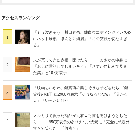
アクセスランキング
「もう泣きそう」川口春奈、純白ウエディングドレス姿
1
にネット騒然「ほんとに綺麗」「この笑顔が切なすぎ
る」
夫が買ってきた赤福→開けたら…… まさかの中身に
2
「お店に電話してしまいそう」「さすがに初めて見まし
た笑」と107万表示
「映画ちいかわ」鑑賞前の楽しそうな子どもたち→“鑑
3
賞後の様子”に2900万表示「そうなるわなw」「分かる
よ」「いったい何が」
メルカリで買った商品が到着→封筒を開けようとした
4
ら…… 650万表示のありえない光景に「完全に想定外
すぎて笑った」「何者？」