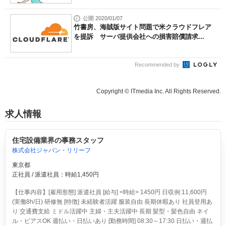
公開 2020/01/07
竹書房、海賊版サイト問題で米クラウドフレア
を提訴 サーバ提供会社への損害賠償請求...
Recommended by
Copyright © ITmedia Inc. All Rights Reserved.
求人情報
住宅設備業界の事務スタッフ
株式会社ジャパン・リリーフ
東京都
正社員 / 派遣社員：時給1,450円
【仕事内容】[雇用形態] 派遣社員 [給与] <時給> 1450円 日収例:11,600円
(実働8h/日) 研修無 [特徴] 未経験者活躍 服装自由 長期休暇あり 社員登用あ
り 交通費支給 ミドル活躍中 主婦・主夫活躍中 長期 髪型・髪色自由 ネイ
ル・ピアスOK 週払い・日払いあり [勤務時間] 08:30～17:30 日払い・週払