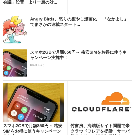
会議」設置 より一層の対...
Angry Birds、怒りの癒やし漫画化──「なかよし」
でまさかの連載スタート...
スマホ2GBで月額850円～ 格安SIMをお得に使うキ
ャンペーン実施中！
PR(IIJmio)
スマホ2GBで月額850円～ 格安
竹書房、海賊版サイト問題で米
SIMをお得に使うキャンペーン
クラウドフレアを提訴 サーバ