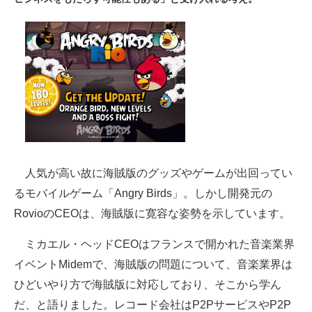
ITの今と未来を見通す
スマホと通信の最新トレンド
進化するPCとデバイスの未来
好きが集まる 比べて選べる
ビジネスと働き方のヒント
人気が高い故に海賊版のグッズやゲームが出回ってい
AI活用のいまが分かる
るモバイルゲーム「Angry Birds」。しかし開発元の
企業ITのトレンドを詳説
RovioのCEOは、海賊版に寛容な姿勢を示しています。
経営リーダーのコミュニティ
ミカエル・ヘッドCEOはフランスで開かれた音楽業界
イベントMidemで、海賊版の問題について、音楽業界は
マーケ×ITの今がよく分かる
ひどいやり方で海賊版に対応しており、そこから学ん
ITエンジニア向け専門サイト
だ、と語りました。レコード会社はP2PサービスやP2P