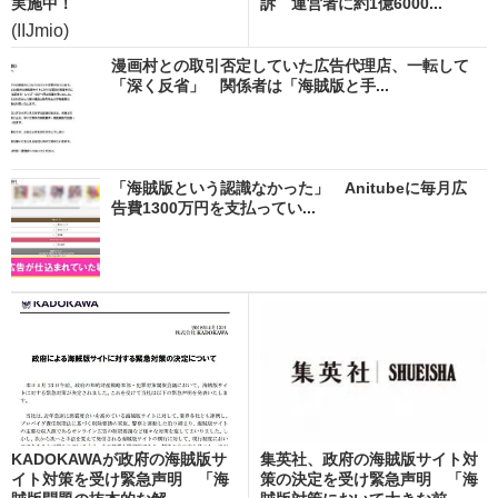
実施中！
訴 運営者に約1億6000...
(IIJmio)
漫画村との取引否定していた広告代理店、一転して
「深く反省」 関係者は「海賊版と手...
「海賊版という認識なかった」 Anitubeに毎月広
告費1300万円を支払ってい...
KADOKAWAが政府の海賊版サ
集英社、政府の海賊版サイト対
イト対策を受け緊急声明 「海
策の決定を受け緊急声明 「海