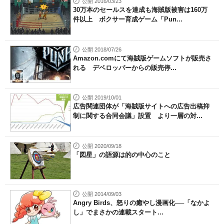
公開 2016/03/23
30万本のセールスを達成も海賊版被害は160万
件以上 ボクサー育成ゲーム「Pun...
公開 2018/07/26
Amazon.comにて海賊版ゲームソフトが販売さ
れる デベロッパーからの販売停...
公開 2019/10/01
広告関連団体が「海賊版サイトへの広告出稿抑
制に関する合同会議」設置 より一層の対...
公開 2020/09/18
「図星」の語源は的の中心のこと
公開 2014/09/03
Angry Birds、怒りの癒やし漫画化──「なかよ
し」でまさかの連載スタート...