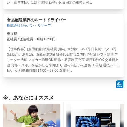
い・給与前払いに対応!時短勤務や休日固定の相談も可...
食品配送業界のルートドライバー
株式会社ジャパン・リリーフ
東京都
正社員 / 派遣社員：時給1,350円
【仕事内容】[雇用形態] 派遣社員 [給与] <時給> 1350円 日収例:17,213円
(日勤7h、深夜1h、深夜残業3h) 研修10日間:1,270円 [特徴] シフト勤務 フ
リーター活躍 マイカー通勤OK 研修・教育制度充実 即日勤務OK 交通費支
給 資格・スキルを活かせる 制服あり 給与前払い制度あり 長期 週払い・日
払いあり [勤務時間] 14:00～23:00 深夜手...
今、あなたにオススメ