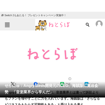
🎁 Switch 2もあたる！ プレゼントキャンペーン実施中！
ねとらぼメニュー
TOP
ニュース
エンタメ
クイズ
グルメ
地域
住まい
教育・育児
動物
リサーチ
2012/01/31 17:08（公開）
X
Share
LINE
hatena
会員記事
せかにゅ：Angry Birds開発元のCEO、海賊版に寛容姿
勢 「音楽業界から学んだ」
Angry Birdsを開発するRovioは、音楽業界とは違って訴訟より
メディア
もファンを増やすことに力を入れています。海賊版は「さらなる
ビジネスをもたらす可能性もある」と受け入れる考え。
注目記事を集めた総合ページ