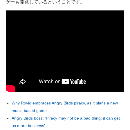
ゲーも開発しているということです。
Why Rovio embraces Angry Birds piracy, as it plans a new
music-based game
Angry Birds boss: 'Piracy may not be a bad thing: it can get
us more business'