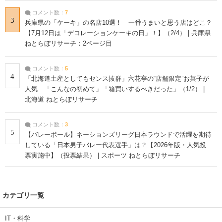
コメント数：
7
3
兵庫県の「ケーキ」の名店10選！ 一番うまいと思う店はどこ？
【7月12日は「デコレーションケーキの日」！】（2/4） | 兵庫県
ねとらぼリサーチ：2ページ目
コメント数：
5
4
「北海道土産としてもセンス抜群」六花亭の“店舗限定”お菓子が
人気 「こんなの初めて」「箱買いするべきだった」（1/2） |
北海道 ねとらぼリサーチ
コメント数：
3
5
【バレーボール】ネーションズリーグ日本ラウンドで活躍を期待
している「日本男子バレー代表選手」は？【2026年版・人気投
票実施中】（投票結果） | スポーツ ねとらぼリサーチ
カテゴリ一覧
IT・科学