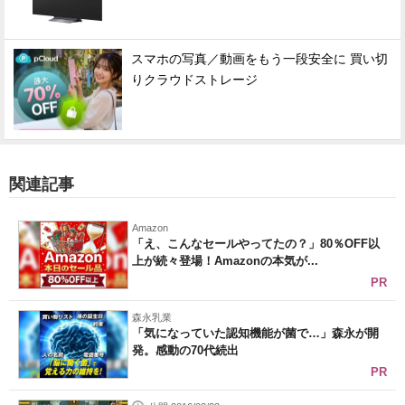
スマホの写真／動画をもう一段安全に 買い切
りクラウドストレージ
関連記事
Amazon
「え、こんなセールやってたの？」80％OFF以
上が続々登場！Amazonの本気が...
PR
森永乳業
「気になっていた認知機能が菌で…」森永が開
発。感動の70代続出
PR