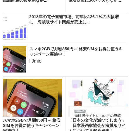
賊版問題の抜本的な解...
賊版対策において大きな前...
2018年の電子書籍市場、前年比126.1％の大幅増
に 海賊版サイト閉鎖が売上に...
スマホ2GBで月額850円～ 格安SIMをお得に使うキ
ャンペーン実施中！
IIJmio
スマホ2GBで月額850円～ 格安
「日本の文化が滅びてしまう」
SIMをお得に使うキャンペーン
日本漫画家協会が海賊版サイ
実施中！
トについて見解を発表 |...