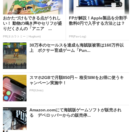
おかたづけもできる点がうれし
FPが解説！Apple製品を分割手
い！ 動物の鳴き声やセリフが盛
数料0円で入手する方法とは？
りだくさんの「アニア ...
PR(タカラトミー｜Hugkum)
PR(Fav-Log)
30万本のセールスを達成も海賊版被害は160万件以
上 ボクサー育成ゲーム「Pun...
スマホ2GBで月額850円～ 格安SIMをお得に使うキ
ャンペーン実施中！
PR(IIJmio)
Amazon.comにて海賊版ゲームソフトが販売され
る デベロッパーからの販売停...