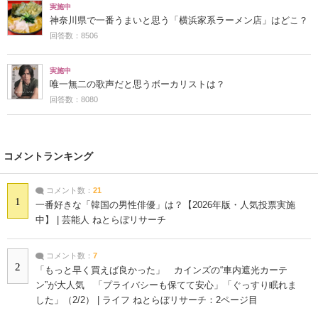
実施中
神奈川県で一番うまいと思う「横浜家系ラーメン店」はどこ？
回答数：8506
実施中
唯一無二の歌声だと思うボーカリストは？
回答数：8080
コメントランキング
コメント数：
21
1
一番好きな「韓国の男性俳優」は？【2026年版・人気投票実施
中】 | 芸能人 ねとらぼリサーチ
コメント数：
7
2
「もっと早く買えば良かった」 カインズの“車内遮光カーテ
ン”が大人気 「プライバシーも保てて安心」「ぐっすり眠れま
した」（2/2） | ライフ ねとらぼリサーチ：2ページ目