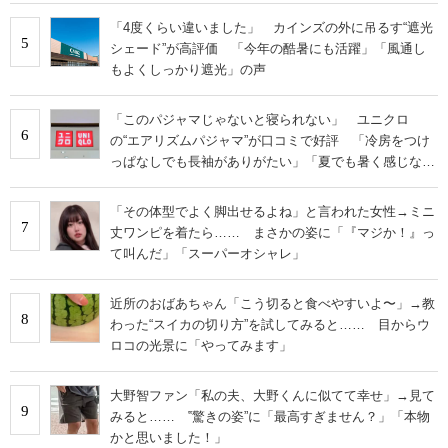
「4度くらい違いました」 カインズの外に吊るす“遮光
5
シェード”が高評価 「今年の酷暑にも活躍」「風通し
もよくしっかり遮光」の声
「このパジャマじゃないと寝られない」 ユニクロ
6
の“エアリズムパジャマ”が口コミで好評 「冷房をつけ
っぱなしでも長袖がありがたい」「夏でも暑く感じな
い」
「その体型でよく脚出せるよね」と言われた女性→ミニ
7
丈ワンピを着たら…… まさかの姿に「『マジか！』っ
て叫んだ」「スーパーオシャレ」
近所のおばあちゃん「こう切ると食べやすいよ〜」→教
8
わった“スイカの切り方”を試してみると…… 目からウ
ロコの光景に「やってみます」
大野智ファン「私の夫、大野くんに似てて幸せ」→見て
9
みると…… ‟驚きの姿”に「最高すぎません？」「本物
かと思いました！」