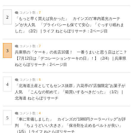
コメント数：
7
2
「もっと早く買えば良かった」 カインズの“車内遮光カーテ
ン”が大人気 「プライバシーも保てて安心」「ぐっすり眠れま
した」（2/2） | ライフ ねとらぼリサーチ：2ページ目
コメント数：
7
3
兵庫県の「ケーキ」の名店10選！ 一番うまいと思う店はどこ？
【7月12日は「デコレーションケーキの日」！】（2/4） | 兵庫県
ねとらぼリサーチ：2ページ目
コメント数：
5
4
「北海道土産としてもセンス抜群」六花亭の“店舗限定”お菓子が
人気 「こんなの初めて」「箱買いするべきだった」（1/2） |
北海道 ねとらぼリサーチ
コメント数：
4
5
「車に常備しました」 カインズの“1980円クーラーバッグ”が評
判 「ちょうどいい大きさ」「保冷剤を止めるベルトが良い」
（1/5） | ライフ ねとらぼリサーチ