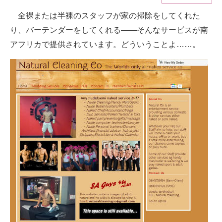
全裸または半裸のスタッフが家の掃除をしてくれた
スマホと通信の最新トレンド
り、バーテンダーをしてくれる――そんなサービスが南
進化するPCとデバイスの未来
アフリカで提供されています。どういうことよ……。
好きが集まる 比べて選べる
ビジネスと働き方のヒント
AI活用のいまが分かる
企業ITのトレンドを詳説
経営リーダーのコミュニティ
マーケ×ITの今がよく分かる
ITエンジニア向け専門サイト
企業向けIT製品の総合サイト