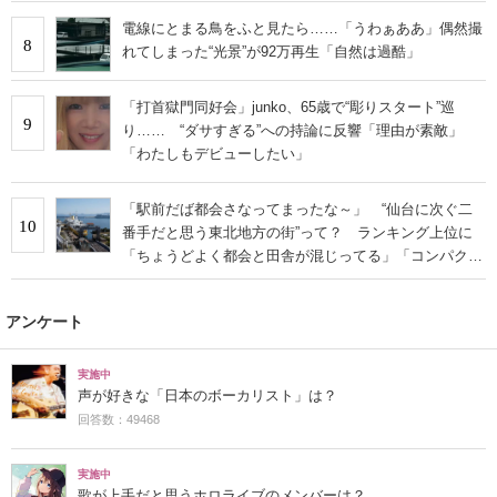
電線にとまる鳥をふと見たら……「うわぁああ」偶然撮
8
れてしまった“光景”が92万再生「自然は過酷」
「打首獄門同好会」junko、65歳で“彫りスタート”巡
9
り…… “ダサすぎる”への持論に反響「理由が素敵」
「わたしもデビューしたい」
「駅前だば都会さなってまったな～」 “仙台に次ぐ二
10
番手だと思う東北地方の街”って？ ランキング上位に
「ちょうどよく都会と田舎が混じってる」「コンパクト
にまとまったいい街」の声
アンケート
実施中
声が好きな「日本のボーカリスト」は？
回答数：49468
実施中
歌が上手だと思うホロライブのメンバーは？