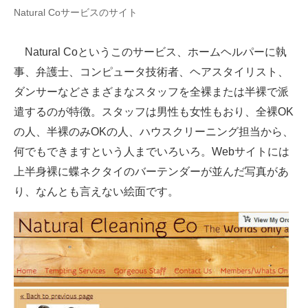
IT製品の技術・比較・事例
Natural Coサービスのサイト
製造業のIT導入・活用を支援
Natural Coというこのサービス、ホームヘルパーに執
モノづくり技術者専門サイト
事、弁護士、コンピュータ技術者、ヘアスタイリスト、
ダンサーなどさまざまなスタッフを全裸または半裸で派
エレクトロニクス専門サイト
遣するのが特徴。スタッフは男性も女性もおり、全裸OK
電子設計の基本と応用
の人、半裸のみOKの人、ハウスクリーニング担当から、
何でもできますという人までいろいろ。Webサイトには
エネルギーの専門メディア
上半身裸に蝶ネクタイのバーテンダーが並んだ写真があ
建設×テクノロジーの最前線
り、なんとも言えない絵面です。
ちょっと気になるネットの話題