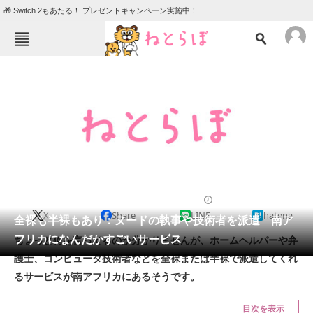
🎁 Switch 2もあたる！ プレゼントキャンペーン実施中！
ねとらぼメニュー
TOP
ニュース
エンタメ
クイズ
グルメ
地域
住まい
教育・育児
動物
リサーチ
2012/03/04 10:30（公開）
X
Share
LINE
hatena
会員記事
全裸も半裸もあり：ヌードの執事や技術者を派遣 南ア
フリカになんだかすごいサービス
ちょっと何を言ってるのか分かりませんが、ホームヘルパーや弁
メディア
護士、コンピュータ技術者などを全裸または半裸で派遣してくれ
るサービスが南アフリカにあるそうです。
注目記事を集めた総合ページ
ITの今と未来を見通す
目次を表示