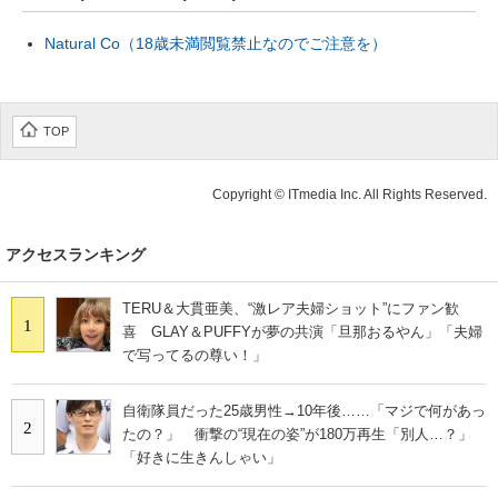
Natural Co（18歳未満閲覧禁止なのでご注意を）
TOP
Copyright © ITmedia Inc. All Rights Reserved.
アクセスランキング
TERU＆大貫亜美、“激レア夫婦ショット”にファン歓
1
喜 GLAY＆PUFFYが夢の共演「旦那おるやん」「夫婦
で写ってるの尊い！」
自衛隊員だった25歳男性→10年後……「マジで何があっ
2
たの？」 衝撃の“現在の姿”が180万再生「別人…？」
「好きに生きんしゃい」