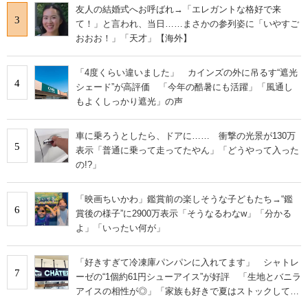
友人の結婚式へお呼ばれ→「エレガントな格好で来
3
て！」と言われ、当日……まさかの参列姿に「いやすご
おおお！」「天才」【海外】
「4度くらい違いました」 カインズの外に吊るす“遮光
4
シェード”が高評価 「今年の酷暑にも活躍」「風通し
もよくしっかり遮光」の声
車に乗ろうとしたら、ドアに…… 衝撃の光景が130万
5
表示「普通に乗って走ってたやん」「どうやって入った
の!?」
「映画ちいかわ」鑑賞前の楽しそうな子どもたち→“鑑
6
賞後の様子”に2900万表示「そうなるわなw」「分かる
よ」「いったい何が」
「好きすぎて冷凍庫パンパンに入れてます」 シャトレ
7
ーゼの“1個約61円シューアイス”が好評 「生地とバニラ
アイスの相性が◎」「家族も好きで夏はストックして
る」