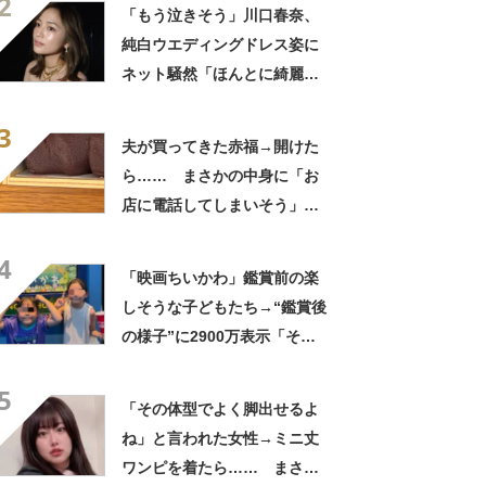
2
ぎて笑った」「何者？」
「もう泣きそう」川口春奈、
純白ウエディングドレス姿に
ネット騒然「ほんとに綺麗」
「この笑顔が切なすぎる」
3
夫が買ってきた赤福→開けた
ら…… まさかの中身に「お
店に電話してしまいそう」
「さすがに初めて見ました
4
笑」と107万表示
「映画ちいかわ」鑑賞前の楽
しそうな子どもたち→“鑑賞後
の様子”に2900万表示「そう
なるわなw」「分かるよ」
5
「いったい何が」
「その体型でよく脚出せるよ
ね」と言われた女性→ミニ丈
ワンピを着たら…… まさか