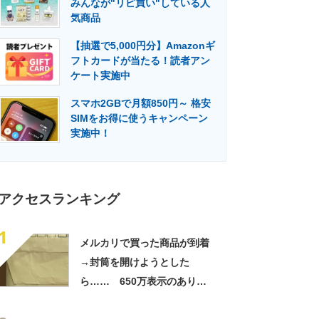
みんなが"リピ買い"している人
門メディア
建設×テクノロジーの最前線
気商品
【抽選で5,000円分】Amazonギ
フトカードが当たる！読者アン
ケート実施中
スマホ2GBで月額850円～ 格安
SIMをお得に使うキャンペーン
実施中！
アクセスランキング
1
メルカリで買った商品が到着
→封筒を開けようとした
ら…… 650万表示のありえ
ない光景に「完全に想定外す