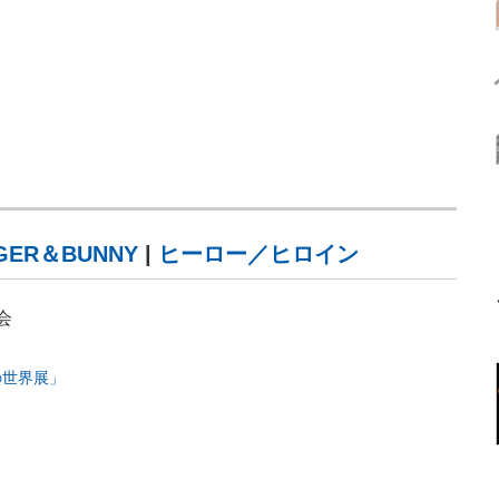
IGER＆BUNNY
|
ヒーロー／ヒロイン
会
の世界展」