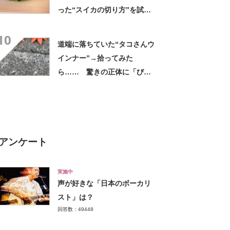
った“スイカの切り方”を試し
てみると…… 目からウロコ
10
の光景に「やってみます」
道端に落ちていた“タコさんウ
インナー”→拾ってみた
ら…… 驚きの正体に「びっ
くりした～」「焦げ目がリア
ル……」
アンケート
実施中
声が好きな「日本のボーカリ
スト」は？
回答数：49448