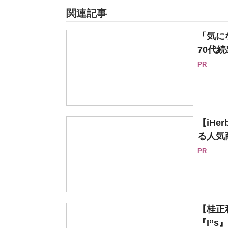
関連記事
「気に
70代続
PR
【iH
る人気
PR
【桂正
『I”s