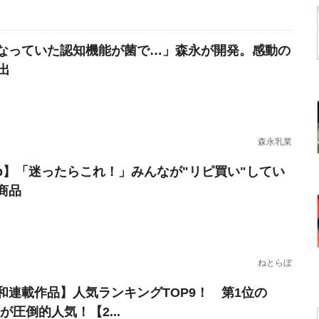
なっていた認知機能が菌で…」森永が開発。感動の
出
森永乳業
erb】「迷ったらこれ！」みんなが"リピ買い"してい
商品
ねとらぼ
和連載作品】人気ランキングTOP9！ 第1位の
』が圧倒的人気！【2...