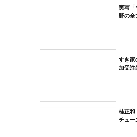
実写「
野の全
すき家
加受注生
桂正和
チューズ