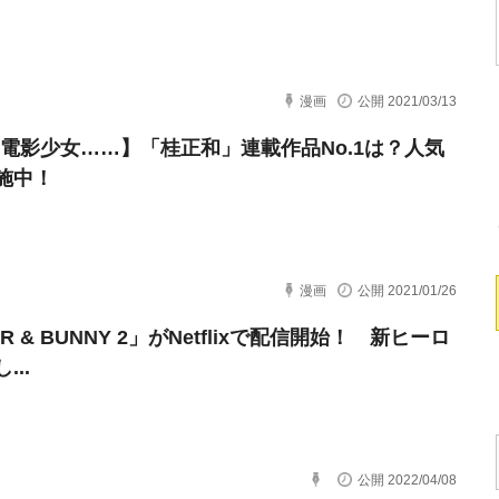
漫画
公開 2021/03/13
s・電影少女……】「桂正和」連載作品No.1は？人気
施中！
漫画
公開 2021/01/26
ER & BUNNY 2」がNetflixで配信開始！ 新ヒーロ
...
公開 2022/04/08