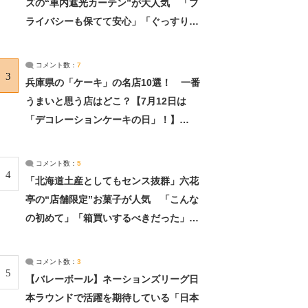
ズの“車内遮光カーテン”が大人気 「プ
ライバシーも保てて安心」「ぐっすり眠
れました」（2/2） | ライフ ねとらぼリ
サーチ：2ページ目
コメント数：
7
3
兵庫県の「ケーキ」の名店10選！ 一番
うまいと思う店はどこ？【7月12日は
「デコレーションケーキの日」！】
（2/4） | 兵庫県 ねとらぼリサーチ：2ペ
ージ目
コメント数：
5
4
「北海道土産としてもセンス抜群」六花
亭の“店舗限定”お菓子が人気 「こんな
の初めて」「箱買いするべきだった」
（1/2） | 北海道 ねとらぼリサーチ
コメント数：
3
5
【バレーボール】ネーションズリーグ日
本ラウンドで活躍を期待している「日本