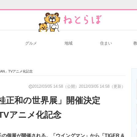
グルメ
地域
住まい
と未来を見通す
スマホと通信の最新トレンド
進化するPCとデ
AN」TVアニメ化記念
のいまが分かる
企業ITのトレンドを詳説
経営リーダーの
2012/03/05 14:58（公開）
2012/03/05 14:58（更新）
桂正和の世界展」開催決定
」TVアニメ化記念
T製品の総合サイト
IT製品の技術・比較・事例
製造業のIT導入
氏の個展が開催される。「ウイングマン」から「TIGER &