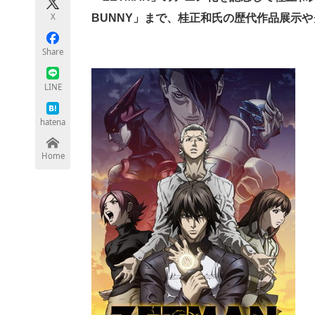
モノづくり技術者専門サイト
エレクトロ
X
BUNNY」まで、桂正和氏の歴代作品展示
Share
ちょっと気になるネットの話題
LINE
hatena
Home