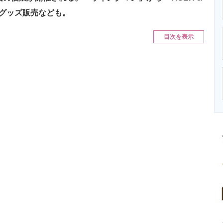
ニクス専門サイト
電子設計の基本と応用
エネルギーの専
やグッズ販売なども。
目次を表示