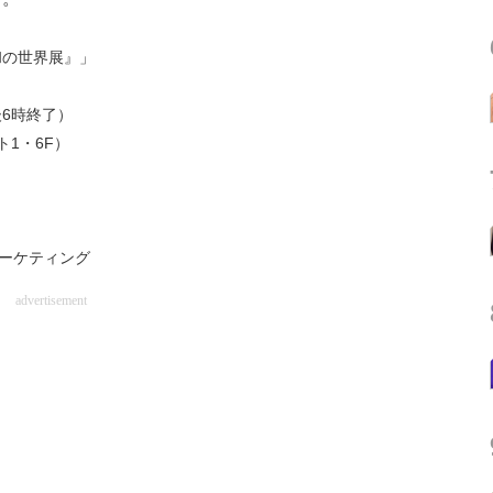
和の世界展』」
後6時終了）
1・6F）
エマーケティング
advertisement