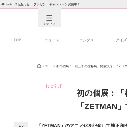
🎁 Switch 2もあたる！ プレゼントキャンペーン実施中！
メディア
TOP
ニュース
エンタメ
クイズ
注目記事を集めた総合ページ
ITの今
TOP
>
初の個展：「桂正和の世界展」開催決定 「ZETM
ビジネスと働き方のヒント
AI活用
初の個展：「
「ZETMAN
ITエンジニア向け専門サイト
企業向けI
「ZETMAN」のアニメ化を記念して桂正和