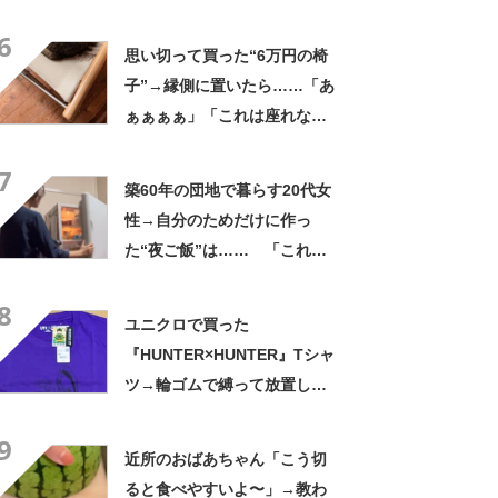
の姿に「『マジか！』って叫
6
んだ」「スーパーオシャレ」
思い切って買った“6万円の椅
子”→縁側に置いたら……「あ
ぁぁぁぁ」「これは座れな
い」「諦めてください」
7
築60年の団地で暮らす20代女
性→自分のためだけに作っ
た“夜ご飯”は…… 「これぞ
手料理」「こんな女性になり
8
たい！」
ユニクロで買った
『HUNTER×HUNTER』Tシャ
ツ→輪ゴムで縛って放置した
ら…… まさかの光景に「す
9
すすすすごすぎる!!!」「ハイ
近所のおばあちゃん「こう切
ター買ってきます」
ると食べやすいよ〜」→教わ