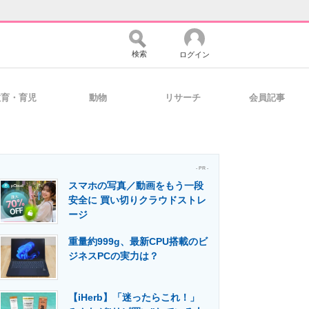
検索
ログイン
教育・育児
動物
リサーチ
会員記事
バイスの未来
好きが集まる 比べて選べる
- PR -
スマホの写真／動画をもう一段
コミュニティ
マーケ×ITの今がよく分かる
安全に 買い切りクラウドストレ
ージ
重量約999g、最新CPU搭載のビ
・活用を支援
ジネスPCの実力は？
【iHerb】「迷ったらこれ！」