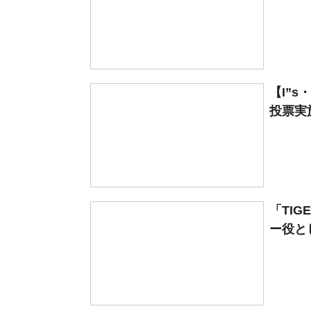
【I”
投票実
「TIG
ー役とし