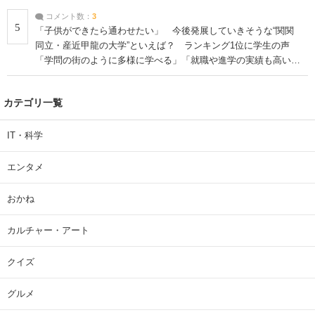
コメント数：
3
5
「子供ができたら通わせたい」 今後発展していきそうな“関関
同立・産近甲龍の大学”といえば？ ランキング1位に学生の声
「学問の街のように多様に学べる」「就職や進学の実績も高い」
| 大学 ねとらぼリサーチ
カテゴリ一覧
IT・科学
エンタメ
おかね
カルチャー・アート
クイズ
グルメ