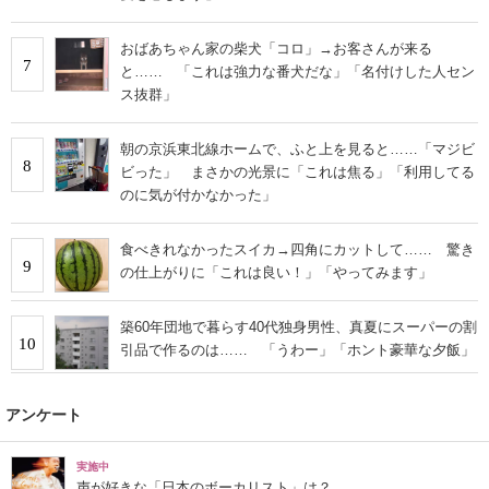
おばあちゃん家の柴犬「コロ」→お客さんが来る
7
と…… 「これは強力な番犬だな」「名付けした人セン
ス抜群」
朝の京浜東北線ホームで、ふと上を見ると……「マジビ
8
ビった」 まさかの光景に「これは焦る」「利用してる
のに気が付かなかった」
食べきれなかったスイカ→四角にカットして…… 驚き
9
の仕上がりに「これは良い！」「やってみます」
築60年団地で暮らす40代独身男性、真夏にスーパーの割
10
引品で作るのは…… 「うわー」「ホント豪華な夕飯」
アンケート
実施中
声が好きな「日本のボーカリスト」は？