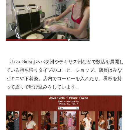
IT製品の技術・比較・事例
製造業のIT導入・活用を支援
モノづくり技術者専門サイト
エレクトロニクス専門サイト
電子設計の基本と応用
Java Girlsはネバダ州やテキサス州などで数店を展開し
エネルギーの専門メディア
ている持ち帰りタイプのコーヒーショップ。店員はみな
ビキニや下着姿。店内でコーヒーを入れたり、看板を持
建設×テクノロジーの最前線
って通りで呼び込みをしています。
ちょっと気になるネットの話題