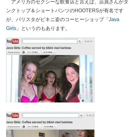
アメリカのセクシーな飲食店と言えば、店員さんがタ
ンクトップ＆ショートパンツのHOOTERSが有名です
スマホと通信の最新トレンド
が、バリスタがビキニ姿のコーヒーショップ「
Java
進化するPCとデバイスの未来
Girls
」というのもあります。
好きが集まる 比べて選べる
ビジネスと働き方のヒント
AI活用のいまが分かる
企業ITのトレンドを詳説
経営リーダーのコミュニティ
マーケ×ITの今がよく分かる
ITエンジニア向け専門サイト
企業向けIT製品の総合サイト