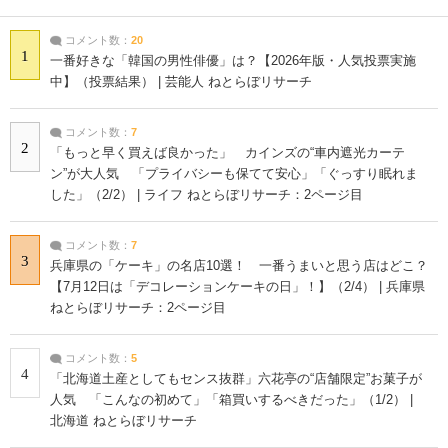
コメント数：
20
1
一番好きな「韓国の男性俳優」は？【2026年版・人気投票実施
中】（投票結果） | 芸能人 ねとらぼリサーチ
コメント数：
7
2
「もっと早く買えば良かった」 カインズの“車内遮光カーテ
ン”が大人気 「プライバシーも保てて安心」「ぐっすり眠れま
した」（2/2） | ライフ ねとらぼリサーチ：2ページ目
コメント数：
7
3
兵庫県の「ケーキ」の名店10選！ 一番うまいと思う店はどこ？
【7月12日は「デコレーションケーキの日」！】（2/4） | 兵庫県
ねとらぼリサーチ：2ページ目
コメント数：
5
4
「北海道土産としてもセンス抜群」六花亭の“店舗限定”お菓子が
人気 「こんなの初めて」「箱買いするべきだった」（1/2） |
北海道 ねとらぼリサーチ