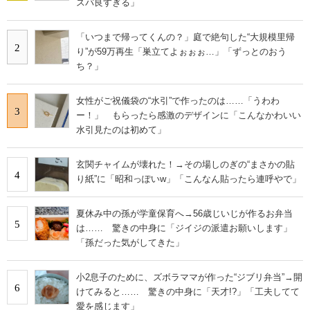
スパ良すぎる」
「いつまで帰ってくんの？」庭で絶句した“大規模里帰
2
り”が59万再生「巣立てよぉぉぉ…」「ずっとのおう
ち？」
女性がご祝儀袋の“水引”で作ったのは……「うわわ
3
ー！」 もらったら感激のデザインに「こんなかわいい
水引見たのは初めて」
玄関チャイムが壊れた！→その場しのぎの“まさかの貼
4
り紙”に「昭和っぽいw」「こんなん貼ったら連呼やで」
夏休み中の孫が学童保育へ→56歳じいじが作るお弁当
5
は…… 驚きの中身に「ジイジの派遣お願いします」
「孫だった気がしてきた」
小2息子のために、ズボラママが作った“ジブリ弁当”→開
6
けてみると…… 驚きの中身に「天才!?」「工夫してて
愛を感じます」