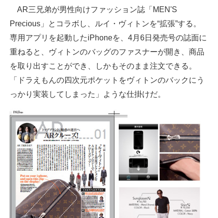
AR三兄弟が男性向けファッション誌「MEN'S
ITの今と未来を見通す
Precious」とコラボし、ルイ・ヴィトンを“拡張”する。
専用アプリを起動したiPhoneを、4月6日発売号の誌面に
スマホと通信の最新トレンド
重ねると、ヴィトンのバッグのファスナーが開き、商品
進化するPCとデバイスの未来
を取り出すことができ、しかもそのまま注文できる。
「ドラえもんの四次元ポケットをヴィトンのバックにう
好きが集まる 比べて選べる
っかり実装してしまった」ような仕掛けだ。
ビジネスと働き方のヒント
AI活用のいまが分かる
企業ITのトレンドを詳説
経営リーダーのコミュニティ
マーケ×ITの今がよく分かる
ITエンジニア向け専門サイト