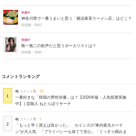
実施中
神奈川県で一番うまいと思う「横浜家系ラーメン店」はどこ？
回答数：8507
実施中
唯一無二の歌声だと思うボーカリストは？
回答数：8084
コメントランキング
コメント数：
21
1
一番好きな「韓国の男性俳優」は？【2026年版・人気投票実施
中】 | 芸能人 ねとらぼリサーチ
コメント数：
7
2
「もっと早く買えば良かった」 カインズの“車内遮光カーテ
ン”が大人気 「プライバシーも保てて安心」「ぐっすり眠れま