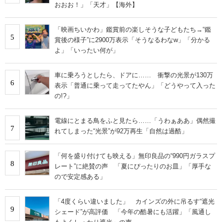
おおお！」「天才」【海外】
「映画ちいかわ」鑑賞前の楽しそうな子どもたち→“鑑
5
賞後の様子”に2900万表示「そうなるわなw」「分かる
よ」「いったい何が」
車に乗ろうとしたら、ドアに…… 衝撃の光景が130万
6
表示「普通に乗って走ってたやん」「どうやって入った
の!?」
電線にとまる鳥をふと見たら……「うわぁああ」偶然撮
7
れてしまった“光景”が92万再生「自然は過酷」
「何を盛り付けても映える」無印良品の“990円ガラスプ
8
レート”に絶賛の声 「夏にぴったりのお皿」「厚手な
ので安定感ある」
「4度くらい違いました」 カインズの外に吊るす“遮光
9
シェード”が高評価 「今年の酷暑にも活躍」「風通し