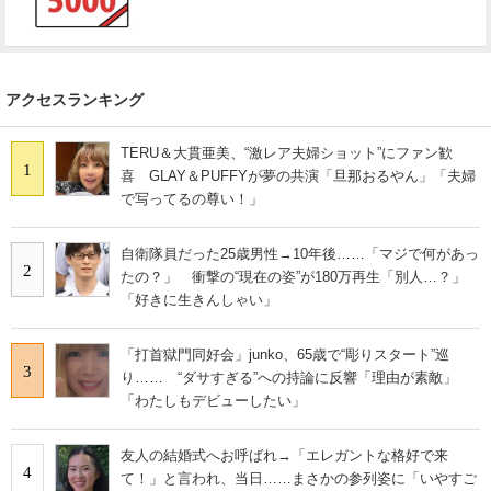
アクセスランキング
TERU＆大貫亜美、“激レア夫婦ショット”にファン歓
1
喜 GLAY＆PUFFYが夢の共演「旦那おるやん」「夫婦
で写ってるの尊い！」
自衛隊員だった25歳男性→10年後……「マジで何があっ
2
たの？」 衝撃の“現在の姿”が180万再生「別人…？」
「好きに生きんしゃい」
「打首獄門同好会」junko、65歳で“彫りスタート”巡
3
り…… “ダサすぎる”への持論に反響「理由が素敵」
「わたしもデビューしたい」
友人の結婚式へお呼ばれ→「エレガントな格好で来
4
て！」と言われ、当日……まさかの参列姿に「いやすご