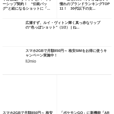
ーシップ契約！ “伝統バッ
憧れのブランドランキングTOP
グ”と絵になるショットに「...
11！ 30代以下の女...
広瀬すず、ルイ・ヴィトン輝く真っ赤なリップ
の“色っぽショット”（1/2） | ね...
スマホ2GBで月額850円～ 格安SIMをお得に使うキ
ャンペーン実施中！
IIJmio
スマホ2GBで月額850円～ 格安
「ポケモンGO」に新機能「AR