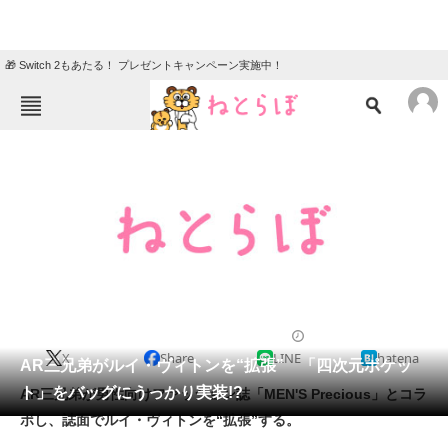
🎁 Switch 2もあたる！ プレゼントキャンペーン実施中！
ねとらぼメニュー
TOP
ニュース
エンタメ
クイズ
グルメ
地域
住まい
教育・育児
動物
リサーチ
2012/03/28 17:42（公開）
X
Share
LINE
hatena
会員記事
AR三兄弟がルイ・ヴィトンを“拡張” 「四次元ポケッ
ト」をバッグにうっかり実装!?
AR三兄弟が男性向けファッション誌「MEN'S Precious」とコラ
メディア
ボし、誌面でルイ・ヴィトンを“拡張”する。
注目記事を集めた総合ページ