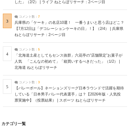
した」（2/2） | ライフ ねとらぼリサーチ：2ページ目
コメント数：
7
3
兵庫県の「ケーキ」の名店10選！ 一番うまいと思う店はどこ？
【7月12日は「デコレーションケーキの日」！】（2/4） | 兵庫県
ねとらぼリサーチ：2ページ目
コメント数：
5
4
「北海道土産としてもセンス抜群」六花亭の“店舗限定”お菓子が
人気 「こんなの初めて」「箱買いするべきだった」（1/2） |
北海道 ねとらぼリサーチ
コメント数：
3
5
【バレーボール】ネーションズリーグ日本ラウンドで活躍を期待
している「日本男子バレー代表選手」は？【2026年版・人気投
票実施中】（投票結果） | スポーツ ねとらぼリサーチ
カテゴリ一覧