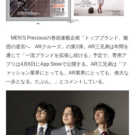
企業向けIT製品の総合サイト
IT製品の技術・比較・事例
製造業のIT導入・活用を支援
MEN'S Preciousの巻頭連載企画「トップブランド、魅
モノづくり技術者専門サイト
惑の迷宮へ ARクルーズ」の第1弾。AR三兄弟は年間を
通じて「一流ブランドを拡張し続ける」予定で、専用ア
エレクトロニクス専門サイト
プリは4月6日にApp Storeで公開する。AR三兄弟は「フ
電子設計の基本と応用
ァッション業界にとっても、AR業界にとっても、偉大な
一歩となる。たぶん。」とコメントしている。
エネルギーの専門メディア
建設×テクノロジーの最前線
ちょっと気になるネットの話題