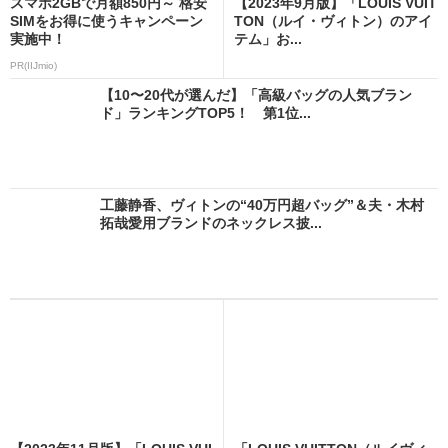
スマホ2GBで月額850円～ 格安
【2023年9月版】「LOUIS VUIT
SIMをお得に使うキャンペーン
TON（ルイ・ヴィトン）のアイ
実施中！
テム」お...
PR(IIJmio)
【10〜20代が選んだ】「高級バッグの人気ブラン
ド」ランキングTOP5！ 第1位...
工藤静香、ヴィトンの“40万円超バッグ”＆夫・木村
拓哉愛用ブランドのネックレス披...