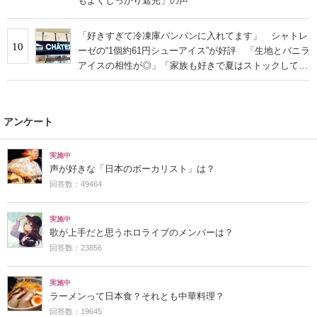
もよくしっかり遮光」の声
「好きすぎて冷凍庫パンパンに入れてます」 シャトレ
10
ーゼの“1個約61円シューアイス”が好評 「生地とバニラ
アイスの相性が◎」「家族も好きで夏はストックして
る」
アンケート
実施中
声が好きな「日本のボーカリスト」は？
回答数：49464
実施中
歌が上手だと思うホロライブのメンバーは？
回答数：23856
実施中
ラーメンって日本食？それとも中華料理？
回答数：19645