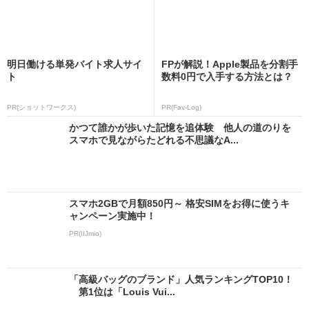
明日働ける単発バイト求人サイ
FPが解説！Apple製品を分割手
ト
数料0円で入手する方法とは？
PR(ショットワークス)
PR(Fav-Log)
かつて誰かが歩いた記憶を追体験 他人の道のりを
スマホで見ながらたどれる不思議なA...
スマホ2GBで月額850円～ 格安SIMをお得に使うキ
ャンペーン実施中！
PR(IIJmio)
「高級バッグのブランド」人気ランキングTOP10！
第1位は「Louis Vui...