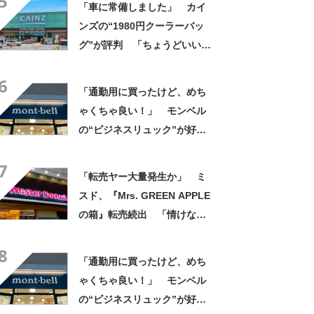
5
「車に常備しました」 カイ
ンズの“1980円クーラーバッ
グ”が評判 「ちょうどいい大
きさ」「保冷剤を止めるベル
6
トが良い」
「通勤用に買ったけど、めち
ゃくちゃ良い！」 モンベル
の“ビジネスリュック”が好
評 「615グラムで軽い」
7
「たくさん入る」「満員電車
「転売ヤー大量発生か」 ミ
に乗りやすくなった」
スド、『Mrs. GREEN APPLE
の箱』転売続出 「情けない
と思わないのかな」「呆れる
8
わ」 2500円での出品も
「通勤用に買ったけど、めち
ゃくちゃ良い！」 モンベル
の“ビジネスリュック”が好