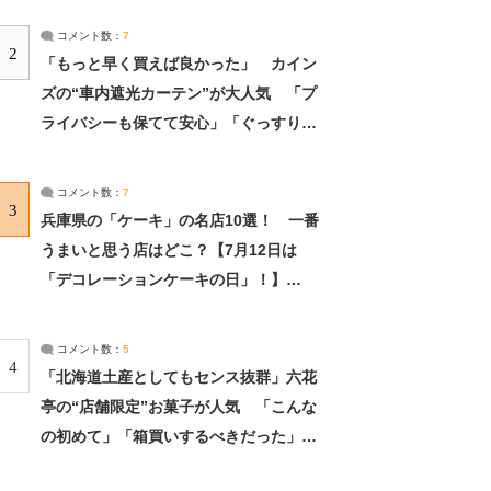
コメント数：
7
2
「もっと早く買えば良かった」 カイン
ズの“車内遮光カーテン”が大人気 「プ
ライバシーも保てて安心」「ぐっすり眠
れました」（2/2） | ライフ ねとらぼリ
サーチ：2ページ目
コメント数：
7
3
兵庫県の「ケーキ」の名店10選！ 一番
うまいと思う店はどこ？【7月12日は
「デコレーションケーキの日」！】
（2/4） | 兵庫県 ねとらぼリサーチ：2ペ
ージ目
コメント数：
5
4
「北海道土産としてもセンス抜群」六花
亭の“店舗限定”お菓子が人気 「こんな
の初めて」「箱買いするべきだった」
（1/2） | 北海道 ねとらぼリサーチ