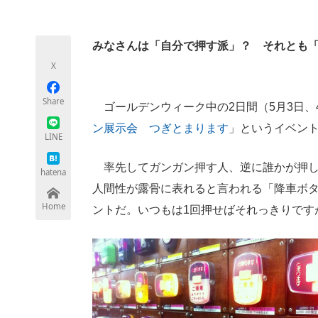
モノづくり技術者専門サイト
エレクトロ
みなさんは「自分で押す派」？ それとも
X
ちょっと気になるネットの話題
Share
ゴールデンウィーク中の2日間（5月3日、
ン展示会 つぎとまります
」というイベン
LINE
率先してガンガン押す人、逆に誰かが押し
hatena
人間性が露骨に表れると言われる「降車ボ
Home
ントだ。いつもは1回押せばそれっきりです