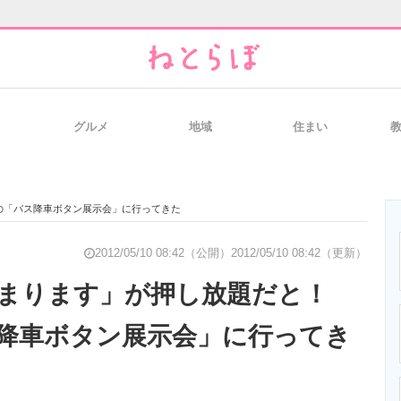
グルメ
地域
住まい
と未来を見通す
スマホと通信の最新トレンド
進化するPCとデ
の「バス降車ボタン展示会」に行ってきた
のいまが分かる
企業ITのトレンドを詳説
経営リーダーの
2012/05/10 08:42（公開）
2012/05/10 08:42（更新）
とまります」が押し放題だと！
降車ボタン展示会」に行ってき
T製品の総合サイト
IT製品の技術・比較・事例
製造業のIT導入