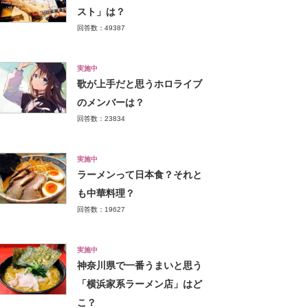
スト」は？
回答数：49387
実施中
歌が上手だと思うホロライブ
のメンバーは？
回答数：23834
実施中
ラーメンって日本食？それと
も中華料理？
回答数：19627
実施中
神奈川県で一番うまいと思う
「横浜家系ラーメン店」はど
こ？