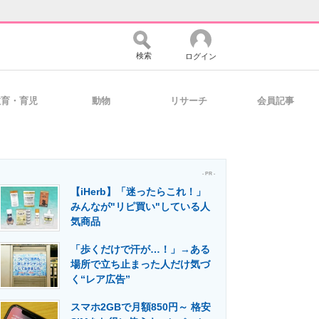
検索
ログイン
教育・育児
動物
リサーチ
会員記事
バイスの未来
好きが集まる 比べて選べる
- PR -
【iHerb】「迷ったらこれ！」
コミュニティ
マーケ×ITの今がよく分かる
みんなが"リピ買い"している人
気商品
「歩くだけで汗が…！」→ある
・活用を支援
場所で立ち止まった人だけ気づ
く“レア広告”
スマホ2GBで月額850円～ 格安