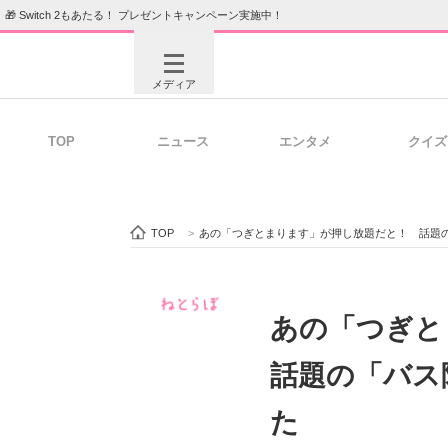
🎁 Switch 2もあたる！ プレゼントキャンペーン実施中！
メディア
TOP
ニュース
エンタメ
クイズ
注目記事を集めた総合ページ
ITの今
TOP
>
あの「つぎとまります」が押し放題だと！ 話題
ビジネスと働き方のヒント
AI活用
あの「つぎ
話題の「バス
ITエンジニア向け専門サイト
企業向けI
た