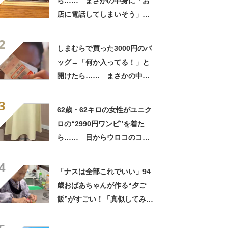
ら…… まさかの中身に「お
店に電話してしまいそう」
「さすがに初めて見ました
2
笑」と107万表示
しまむらで買った3000円のバ
ッグ→「何か入ってる！」と
開けたら…… まさかの中身
に「買いに走った」「コスパ
3
良すぎる」
62歳・62キロの女性がユニク
ロの“2990円ワンピ”を着た
ら…… 目からウロコのコー
デに「全色ほしいくらい」
4
「参考になりました」
「ナスは全部これでいい」94
歳おばあちゃんが作る“夕ご
飯”がすごい！「真似してみま
す」「憧れます」