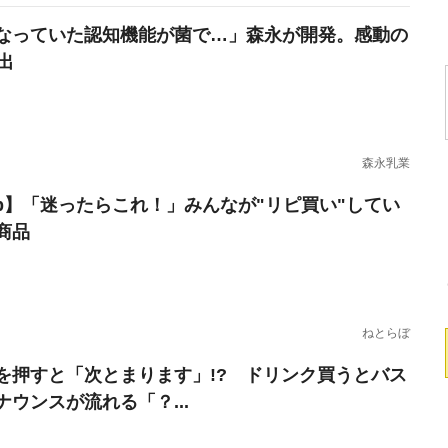
なっていた認知機能が菌で…」森永が開発。感動の
出
森永乳業
erb】「迷ったらこれ！」みんなが"リピ買い"してい
商品
ねとらぼ
を押すと「次とまります」!? ドリンク買うとバス
ナウンスが流れる「？...