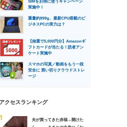
SIMをお得に使うキャンペーン
門メディア
建設×テクノロジーの最前線
実施中！
重量約999g、最新CPU搭載のビ
ジネスPCの実力は？
【抽選で5,000円分】Amazonギ
フトカードが当たる！読者アン
ケート実施中
スマホの写真／動画をもう一段
安全に 買い切りクラウドストレ
ージ
アクセスランキング
1
夫が買ってきた赤福→開けた