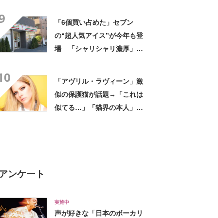
評 「615グラムで軽い」
9
「たくさん入る」「満員電車
「6個買い占めた」セブン
に乗りやすくなった」
の“超人気アイス”が今年も登
場 「シャリシャリ濃厚」
「ちょーーーうまい」「箱で
10
欲しいよこれ」「喫茶店で出
「アヴリル・ラヴィーン」激
てきてもおかしくない」
似の保護猫が話題→「これは
似てる…」「猫界の本人」
「アイラインまで完璧」里親
募集中【海外】
アンケート
実施中
声が好きな「日本のボーカリ