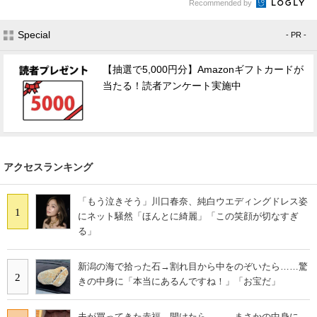
Recommended by
Special
- PR -
【抽選で5,000円分】Amazonギフトカードが
当たる！読者アンケート実施中
アクセスランキング
「もう泣きそう」川口春奈、純白ウエディングドレス姿
1
にネット騒然「ほんとに綺麗」「この笑顔が切なすぎ
る」
新潟の海で拾った石→割れ目から中をのぞいたら……驚
2
きの中身に「本当にあるんですね！」「お宝だ」
夫が買ってきた赤福→開けたら…… まさかの中身に