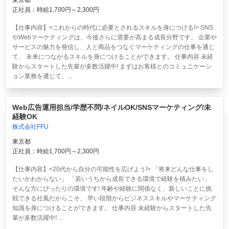
東京都
正社員：時給1,700円～2,300円
【仕事内容】<これからの時代に必要とされるスキルを身につける!> SNS
やWebマーケティングは、今後さらに需要が高まる成長分野です。 企業や
サービスの魅力を発信し、人と商品をつなぐマーケティングの仕事を通じ
て、 未来につながるスキルを身につけることができます。 仕事内容 未経
験からスタートした先輩が多数活躍中! まずはお客様とのコミュニケーシ
ョン業務を通じて、...
Web広告運用担当/学歴不問/ネイルOK/SNSマーケティング/未
経験OK
株式会社FFU
東京都
正社員：時給1,700円～2,300円
【仕事内容】<20代から自分の可能性を広げよう!> 「将来どんな仕事をし
たいかわからない」 「若いうちから成長できる環境で経験を積みたい」
そんな方にぴったりの環境です! 年齢や経験に関係なく、新しいことに挑
戦できる社風だからこそ、 早い段階からビジネススキルやマーケティング
知識を身につけることができます。 仕事内容 未経験からスタートした先
輩が多数活躍中! ...