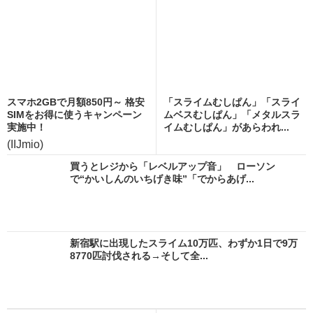
スマホ2GBで月額850円～ 格安
「スライムむしぱん」「スライ
SIMをお得に使うキャンペーン
ムベスむしぱん」「メタルスラ
実施中！
イムむしぱん」があらわれ...
(IIJmio)
買うとレジから「レベルアップ音」 ローソン
で“かいしんのいちげき味”「でからあげ...
新宿駅に出現したスライム10万匹、わずか1日で9万
8770匹討伐される→そして全...