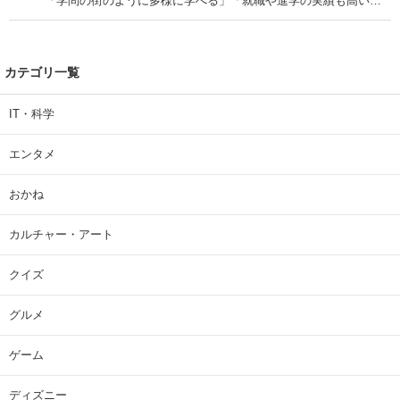
「学問の街のように多様に学べる」「就職や進学の実績も高い」
| 大学 ねとらぼリサーチ
カテゴリ一覧
IT・科学
エンタメ
おかね
カルチャー・アート
クイズ
グルメ
ゲーム
ディズニー