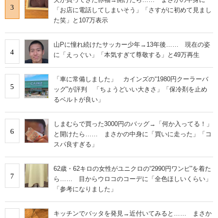
3
「お店に電話してしまいそう」「さすがに初めて見まし
た笑」と107万表示
山Pに憧れ続けたサッカー少年→13年後…… 現在の姿
4
に「えっぐい」「本気すぎて尊敬する」と49万再生
「車に常備しました」 カインズの“1980円クーラーバ
5
ッグ”が評判 「ちょうどいい大きさ」「保冷剤を止め
るベルトが良い」
しまむらで買った3000円のバッグ→「何か入ってる！」
6
と開けたら…… まさかの中身に「買いに走った」「コ
スパ良すぎる」
62歳・62キロの女性がユニクロの“2990円ワンピ”を着た
7
ら…… 目からウロコのコーデに「全色ほしいくらい」
「参考になりました」
キッチンでバッタを発見→近付いてみると…… まさか