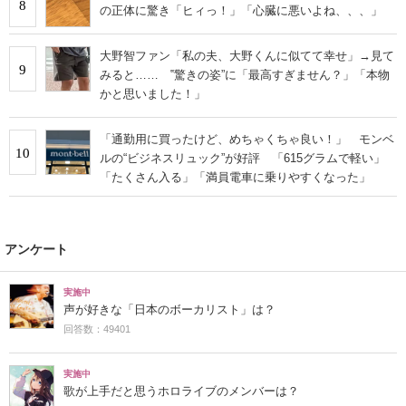
8
の正体に驚き「ヒィっ！」「心臓に悪いよね、、、」
大野智ファン「私の夫、大野くんに似てて幸せ」→見て
9
みると…… ‟驚きの姿”に「最高すぎません？」「本物
かと思いました！」
「通勤用に買ったけど、めちゃくちゃ良い！」 モンベ
10
ルの“ビジネスリュック”が好評 「615グラムで軽い」
「たくさん入る」「満員電車に乗りやすくなった」
アンケート
実施中
声が好きな「日本のボーカリスト」は？
回答数：49401
実施中
歌が上手だと思うホロライブのメンバーは？