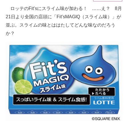
ロッテのFit’sにスライム味が加わる！ ……え？ 8月
ITの今と未来を見通す
21日より全国の店頭に「Fit’sMAGIQ（スライム味）」が
スマホと通信の最新トレンド
並ぶ。スライムの味とははたしてどんな味なのだろう
か？
進化するPCとデバイスの未来
好きが集まる 比べて選べる
ビジネスと働き方のヒント
AI活用のいまが分かる
企業ITのトレンドを詳説
経営リーダーのコミュニティ
マーケ×ITの今がよく分かる
ITエンジニア向け専門サイト