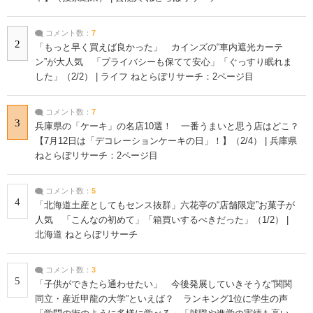
コメント数：
7
2
「もっと早く買えば良かった」 カインズの“車内遮光カーテ
ン”が大人気 「プライバシーも保てて安心」「ぐっすり眠れま
した」（2/2） | ライフ ねとらぼリサーチ：2ページ目
コメント数：
7
3
兵庫県の「ケーキ」の名店10選！ 一番うまいと思う店はどこ？
【7月12日は「デコレーションケーキの日」！】（2/4） | 兵庫県
ねとらぼリサーチ：2ページ目
コメント数：
5
4
「北海道土産としてもセンス抜群」六花亭の“店舗限定”お菓子が
人気 「こんなの初めて」「箱買いするべきだった」（1/2） |
北海道 ねとらぼリサーチ
コメント数：
3
5
「子供ができたら通わせたい」 今後発展していきそうな“関関
同立・産近甲龍の大学”といえば？ ランキング1位に学生の声