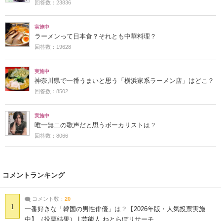
回答数：23836
実施中
ラーメンって日本食？それとも中華料理？
回答数：19628
実施中
神奈川県で一番うまいと思う「横浜家系ラーメン店」はどこ？
回答数：8502
実施中
唯一無二の歌声だと思うボーカリストは？
回答数：8066
コメントランキング
コメント数：
20
1
一番好きな「韓国の男性俳優」は？【2026年版・人気投票実施
中】（投票結果） | 芸能人 ねとらぼリサーチ