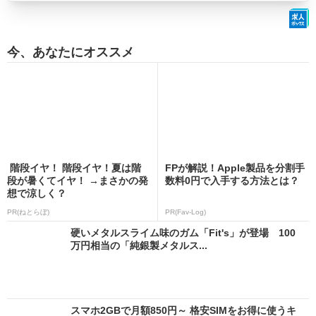
今、あなたにオススメ
階段イヤ！ 階段イヤ！夏は階
FPが解説！Apple製品を分割手
段が暑くてイヤ！ →まさかの発
数料0円で入手する方法とは？
想で涼しく？
PR(ねとらぼ)
PR(Fav-Log)
硬いメタルスライム味のガム「Fit's」が登場 100
万円相当の「純銀製メタルス...
スマホ2GBで月額850円～ 格安SIMをお得に使うキ