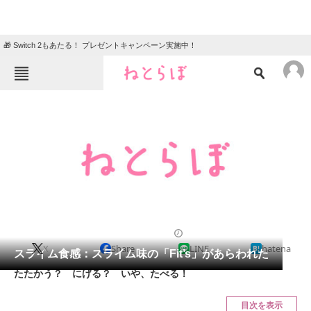
🎁 Switch 2もあたる！ プレゼントキャンペーン実施中！
ねとらぼメニュー
TOP
ニュース
エンタメ
クイズ
グルメ
地域
住まい
教育・育児
動物
リサーチ
2012/06/28 16:36（公開）
X
Share
LINE
hatena
会員記事
スライム食感：スライム味の「Fit’s」があらわれた
たたかう？ にげる？ いや、たべる！
メディア
目次を表示
注目記事を集めた総合ページ