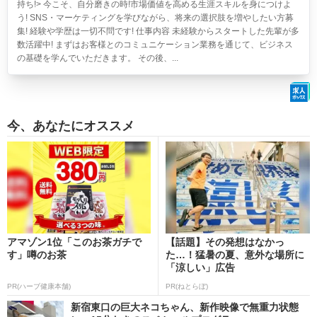
持ち!> 今こそ、自分磨きの時!市場価値を高める生涯スキルを身につけよ
う! SNS・マーケティングを学びながら、将来の選択肢を増やしたい方募
集! 経験や学歴は一切不問です! 仕事内容 未経験からスタートした先輩が多
数活躍中! まずはお客様とのコミュニケーション業務を通じて、ビジネス
の基礎を学んでいただきます。 その後、...
今、あなたにオススメ
アマゾン1位「このお茶ガチで
【話題】その発想はなかっ
す」噂のお茶
た…！猛暑の夏、意外な場所に
「涼しい」広告
PR(ハーブ健康本舗)
PR(ねとらぼ)
新宿東口の巨大ネコちゃん、新作映像で無重力状態