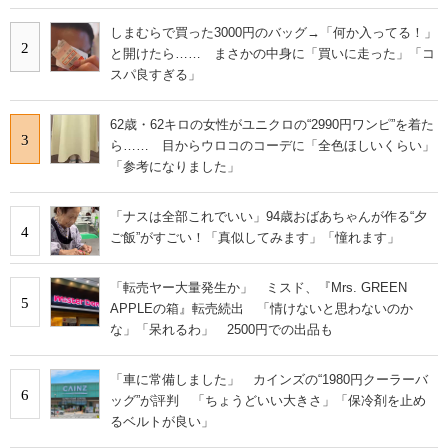
しまむらで買った3000円のバッグ→「何か入ってる！」
2
と開けたら…… まさかの中身に「買いに走った」「コ
スパ良すぎる」
62歳・62キロの女性がユニクロの“2990円ワンピ”を着た
3
ら…… 目からウロコのコーデに「全色ほしいくらい」
「参考になりました」
「ナスは全部これでいい」94歳おばあちゃんが作る“夕
4
ご飯”がすごい！「真似してみます」「憧れます」
「転売ヤー大量発生か」 ミスド、『Mrs. GREEN
5
APPLEの箱』転売続出 「情けないと思わないのか
な」「呆れるわ」 2500円での出品も
「車に常備しました」 カインズの“1980円クーラーバ
6
ッグ”が評判 「ちょうどいい大きさ」「保冷剤を止め
るベルトが良い」