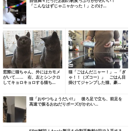
自信満々だったお顔の豹変っぷりがかわいい！
「こんなはずじゃニャかった！」とのけ...
窓際に猫ちゃん、外にはカモメ
猫「ごはんだニャー！」→「ぎ
がいて…… 右、左とシンクロ
ゃ！！（ズコー）」 ごはん目
してキョロキョロする猫ち...
掛けてジャンプした猫、豪...
猫「おやつちょうだい!!」 後ろ足で立ち、前足を
高速で振るおねだりポーズがかわい...
FPが解説！Apple製品を分割手数料0円で入手する