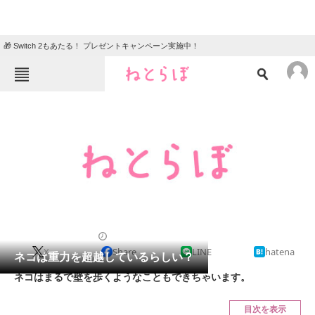
🎁 Switch 2もあたる！ プレゼントキャンペーン実施中！
ねとらぼメニュー
TOP
ニュース
エンタメ
クイズ
グルメ
地域
住まい
教育・育児
動物
リサーチ
2012/07/01 10:00（公開）
X
Share
LINE
hatena
会員記事
ネコは重力を超越しているらしい？
ネコはまるで壁を歩くようなこともできちゃいます。
メディア
目次を表示
注目記事を集めた総合ページ