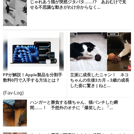
じゃれあう猫が突然ジタバタ……!? あおむけで見
せる不思議な動きがわけ分からなく...
FPが解説！Apple製品を分割手
立派に成長したニャン！ ネコ
数料0円で入手する方法とは？
ちゃんの生後3カ月→3歳の成長
した姿に驚き | ねと...
(Fav-Log)
ハンガーと勝負する猫ちゃん、猫パンチした瞬
間……！ 予想外のオチに「爆笑した」「...