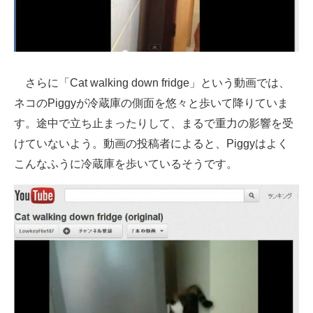
企業向けIT製品の総合サイト
IT製品の技術・比較・事例
製造業のIT導入・活用を支援
さらに「Cat walking down fridge」という動画では、
ネコのPiggyが冷蔵庫の側面を悠々と歩いて降りていま
モノづくり技術者専門サイト
す。途中で立ち止まったりして、まるで重力の影響を受
エレクトロニクス専門サイト
けていないよう。動画の投稿者によると、Piggyはよく
こんなふうに冷蔵庫を歩いているそうです。
電子設計の基本と応用
エネルギーの専門メディア
建設×テクノロジーの最前線
ちょっと気になるネットの話題