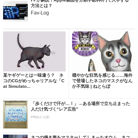
方法とは？
Fav-Log
某ヤギゲーとは一味違う？ ネ
穏やかな狂気を感じる……海外
コのCGがめっちゃリアルな「C
で登場したネコのマスクがなん
at Simulato...
か不気味 | ねとらぼ
「歩くだけで汗が…！」→ある場所で立ち止まった
人だけ気づく“レア広告”
PR(ねとらぼ)
ネコの鳴き声をマスターしてしまったオウム、ネコ