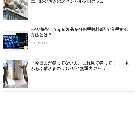
に 15分おきのスペシャルプログラ...
FPが解説！Apple製品を分割手数料0円で入手する
方法とは？
PR(Fav-Log)
「今日まだ笑ってない人、これ見て笑って！」 も
ふもふ猫さまの“バンザイ無重力ジャ...