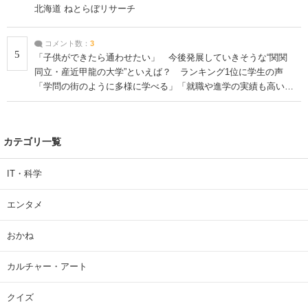
北海道 ねとらぼリサーチ
コメント数：
3
5
「子供ができたら通わせたい」 今後発展していきそうな“関関
同立・産近甲龍の大学”といえば？ ランキング1位に学生の声
「学問の街のように多様に学べる」「就職や進学の実績も高い」
| 大学 ねとらぼリサーチ
カテゴリ一覧
IT・科学
エンタメ
おかね
カルチャー・アート
クイズ