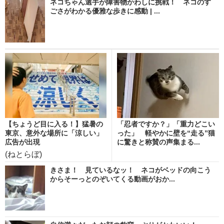
ネコちゃん選手が障害物かわしに挑戦！ ネコのす
ごさがわかる優雅な歩きに感動 | ...
【ちょうど目に入る！】猛暑の
「忍者ですか？」「重力どこい
東京、意外な場所に「涼しい」
った」 軽やかに壁を“走る”猫
広告が出現
に驚きと称賛の声集まる...
(ねとらぼ)
きさま！ 見ているなッ！ ネコがベッドの向こう
からそーっとのぞいてくる動画がおか...