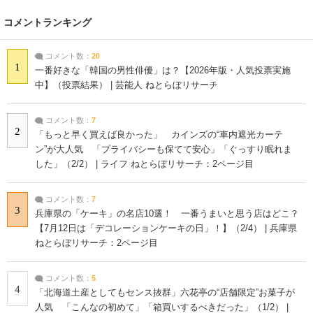
コメントランキング
コメント数：
20
1
一番好きな「韓国の男性俳優」は？【2026年版・人気投票実施
中】（投票結果） | 芸能人 ねとらぼリサーチ
コメント数：
7
2
「もっと早く買えば良かった」 カインズの“車内遮光カーテ
ン”が大人気 「プライバシーも保てて安心」「ぐっすり眠れま
した」（2/2） | ライフ ねとらぼリサーチ：2ページ目
コメント数：
7
3
兵庫県の「ケーキ」の名店10選！ 一番うまいと思う店はどこ？
【7月12日は「デコレーションケーキの日」！】（2/4） | 兵庫県
ねとらぼリサーチ：2ページ目
コメント数：
5
4
「北海道土産としてもセンス抜群」六花亭の“店舗限定”お菓子が
人気 「こんなの初めて」「箱買いするべきだった」（1/2） |