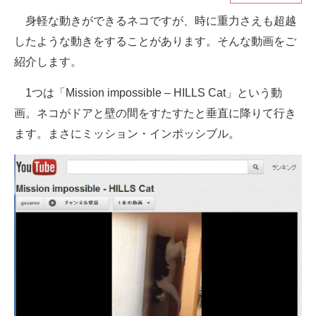
身軽な動きができるネコですが、時に重力さえも超越
ITの今と未来を見通す
したような動きをすることがあります。そんな動画をご
スマホと通信の最新トレンド
紹介します。
進化するPCとデバイスの未来
1つは「Mission impossible – HILLS Cat」という動
画。ネコがドアと壁の間をすたすたと垂直に降りて行き
好きが集まる 比べて選べる
ます。まさにミッション・インポッシブル。
ビジネスと働き方のヒント
AI活用のいまが分かる
企業ITのトレンドを詳説
経営リーダーのコミュニティ
マーケ×ITの今がよく分かる
ITエンジニア向け専門サイト