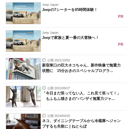
Jeep Japan
Jeepの7シーターを85時間体験！
PR
Jeep Japan
Jeepで家族と夏一番の大冒険へ！
PR
公開 2021/10/02
新宿東口の巨大ネコちゃん、新作映像で無重力
状態に 15分おきのスペシャルプログラ...
公開 2021/05/27
「今日まだ笑ってない人、これ見て笑って！」
もふもふ猫さまの“バンザイ無重力ジャ...
公開 2014/04/20
ネコ、ダイニングテーブルから冷蔵庫へジャン
プするも失敗に | ねとらぼ