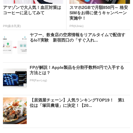
アマゾンで大人気！血圧対策は
スマホ2GBで月額850円～ 格安
コーヒーに足してみて
SIMをお得に使うキャンペーン
実施中！
PR(森永乳業)
PR(IIJmio)
ヤフー、飲食店の空席情報をリアルタイムで配信す
るIoT実験 新宿西口の「すぐ入れ...
FPが解説！Apple製品を分割手数料0円で入手する
方法とは？
PR(Fav-Log)
【居酒屋チェーン】人気ランキングTOP19！ 第1
位は「塚田農場」に決定！【20...