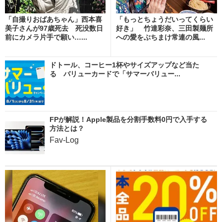
「自撮りおばあちゃん」西本喜
「もっとちょうだいってくらい
美子さんが97歳死去 死没数日
好き」 竹達彩奈、三田製麺所
前にカメラ片手で願い…...
への愛をぶちまけ常連の風...
ドトール、コーヒー1杯やサイズアップなど当た
る バリューカードで「サマーバリュー...
FPが解説！Apple製品を分割手数料0円で入手する
方法とは？
Fav-Log