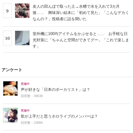
友人の田んぼで取った土→水槽で水を入れて3カ月
9
後…… 興味深い結末に「初めて見た」「こんなデカく
なんの？」投稿者に話を聞いた
室外機に100均アイテムをかぶせると…… お手軽な日
10
光対策に「ちゃんと空間ができてグー」「これで楽しま
す」
アンケート
実施中
声が好きな「日本のボーカリスト」は？
回答数：49538
実施中
歌が上手だと思うホロライブのメンバーは？
回答数：23884