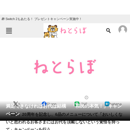
🎁 Switch 2もあたる！ プレゼントキャンペーン実施中！
ねとらぼメニュー
TOP
ニュース
エンタメ
クイズ
グルメ
地域
住まい
教育・育児
動物
リサーチ
2012/07/03 18:22（公開）
X
Share
LINE
hatena
会員記事
満足できなければお代は結構 「和民の本気！」キャン
ペーン
「和民」20周年を記念し、6品のメニューについて「おいしくな
メディア
いと思われるお客さまにはお代を頂戴しないという覚悟を持っ
て」キャンペーンを行う。
注目記事を集めた総合ページ