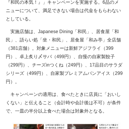
『和民の本気！』」キャンペーンを実施する。6品のメ
企業向けIT製品の総合サイト
ニューについて、満足できない場合は代金をもらわない
としている。
IT製品の技術・比較・事例
実施店舗は、Japanese Dining「和民」、居食屋「和
製造業のIT導入・活用を支援
民」、語らい処「坐・和民」、居食屋「和み亭」全店舗
モノづくり技術者専門サイト
（381店舗）。対象メニューは新鮮アジフライ（399
円）、卓上炙り〆サバ（499円）、自慢の自家製餃子
エレクトロニクス専門サイト
（299円）、チーズinつくね（249円）、17品目のサラダ
電子設計の基本と応用
シリーズ（499円）、自家製プレミアムパンアイス（299
エネルギーの専門メディア
円）。
建設×テクノロジーの最前線
キャンペーンの適用は、食べたときに店員に「おいし
くない」と伝えること（会計時や会計後は不可）が条件
ちょっと気になるネットの話題
で、一皿の半分以上食べた場合は対象外となる。