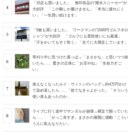
「15足も買いました」 無印良品の“撥水スニーカー”が
4
大好評 「この靴しか履けません」「本当に疲れにく
い」「一生買い続けます」
「5枚も買いました」 ワークマンの“1500円ゴルフポロ
5
シャツ”が大好評 「ゴルフにも普段使いにも最適」
「汗をかいてもすぐ乾く」「全てに大満足しています」
草刈り中に見つけた葉っぱ→「まさかな」と思いつつ抜
6
いたら…… 驚きの正体に「お宝やね」「生命力すご
い」
使えなくなったルイ・ヴィトンのバッグ→約4万円かけ
7
て染め直したら……「捨てなきゃよかった」「そういう
使い道もあったのか」
ライブに行く道中でサンダルが崩壊→裸足で困っていた
8
ら…… 「かっこ良すぎ」まさかの展開に感動「こうい
う人に私もなりたい」