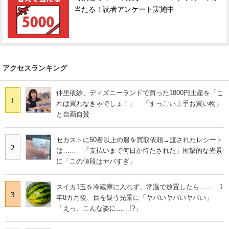
当たる！読者アンケート実施中
アクセスランキング
仲里依紗、ディズニーランドで買った1800円土産を「こ
1
れは買わなきゃでしょ！」 「すっごい上手お買い物」
と自画自賛
セカストに50着以上の服を買取依頼→渡されたレシート
2
は…… 「支払いまで何日か待たされた」衝撃的な光景
に「この値段はヤバすぎ」
スイカ1玉を冷蔵庫に入れず、常温で放置したら…… 1
3
年8カ月後、目を疑う光景に「ヤバいヤバいヤバい」
「えっ、こんな姿に……!?」