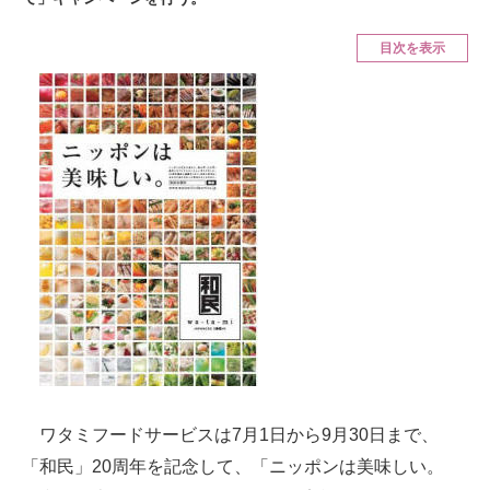
ITの今と未来を見通す
目次を表示
スマホと通信の最新トレンド
進化するPCとデバイスの未来
好きが集まる 比べて選べる
ビジネスと働き方のヒント
AI活用のいまが分かる
企業ITのトレンドを詳説
経営リーダーのコミュニティ
マーケ×ITの今がよく分かる
ワタミフードサービスは7月1日から9月30日まで、
「和民」20周年を記念して、「ニッポンは美味しい。
ITエンジニア向け専門サイト