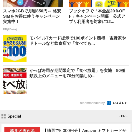
スマホ2GBで月額850円～ 格安
ブックオフで「本全品20％OF
SIMをお得に使うキャンペーン
F」キャンペーン開催 公式ア
実施中！
プリ利用者を対象に12...
PR(IIJmio)
モバイルTカード提示で100ポイント獲得 吉野家や
ドトールなど飲食店で「食べても...
かっぱ寿司が期間限定で「食べ放題」を実施 80種
類以上のメニューを70分間楽しめ...
Recommended by
Special
- PR -
【抽選で5,000円分】Amazonギフトカードが