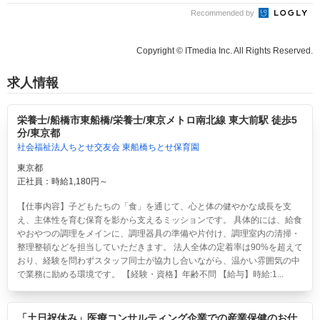
Recommended by
Copyright © ITmedia Inc. All Rights Reserved.
求人情報
栄養士/船橋市東船橋/栄養士/東京メトロ南北線 東大前駅 徒歩5
分/東京都
社会福祉法人ちとせ交友会 東船橋ちとせ保育園
東京都
正社員：時給1,180円～
【仕事内容】子どもたちの「食」を通じて、心と体の健やかな成長を支
え、主体性を育む保育を影から支えるミッションです。 具体的には、給食
やおやつの調理をメインに、調理器具の準備や片付け、調理室内の清掃・
整理整頓などを担当していただきます。 法人全体の定着率は90%を超えて
おり、経験を問わずスタッフ同士が協力し合いながら、温かい雰囲気の中
で業務に励める環境です。 【経験・資格】年齢不問 【給与】時給:1...
「土日祝休み」医療コンサルティング企業での産業保健のお仕