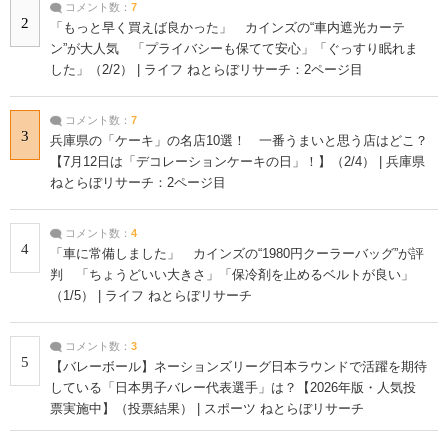
コメント数：
7
2
「もっと早く買えば良かった」 カインズの“車内遮光カーテ
ン”が大人気 「プライバシーも保てて安心」「ぐっすり眠れま
した」（2/2） | ライフ ねとらぼリサーチ：2ページ目
コメント数：
7
3
兵庫県の「ケーキ」の名店10選！ 一番うまいと思う店はどこ？
【7月12日は「デコレーションケーキの日」！】（2/4） | 兵庫県
ねとらぼリサーチ：2ページ目
コメント数：
4
4
「車に常備しました」 カインズの“1980円クーラーバッグ”が評
判 「ちょうどいい大きさ」「保冷剤を止めるベルトが良い」
（1/5） | ライフ ねとらぼリサーチ
コメント数：
3
5
【バレーボール】ネーションズリーグ日本ラウンドで活躍を期待
している「日本男子バレー代表選手」は？【2026年版・人気投
票実施中】（投票結果） | スポーツ ねとらぼリサーチ