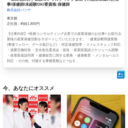
事/保健師/未経験OK/要資格:保健師
株式会社パソナ
東京都
正社員：時給1,800円
【仕事内容】<医療コンサルティング企業での産業保健のお仕事> お取引企
業様の産業保健活動をサポートしていただきます。 ・健康診断関連業務
(事後フォロー、データ集計など) ・特定保健指導 ・ストレスチェック対応
・過重労働対策 ・安全衛生委員会・巡視 ・産業医面談スケジュール調整
・産業医面談同席 ・健康経営に関する業務 ・健康教育 ・メンタルヘルス
対応 ・その他、付随する事務業務など <おす...
今、あなたにオススメ