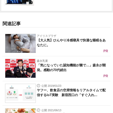
関連記事
アイリスプラザ
【大人気】ひんやり冷感寝具で快適な睡眠をあ
なたに。
PR
森永乳業
「気になっていた認知機能が菌で…」森永が開
発。感動の70代続出
PR
公開 2019/01/23
ヤフー、飲食店の空席情報をリアルタイムで配
信するIoT実験 新宿西口の「すぐ入れ...
公開 2021/06/13