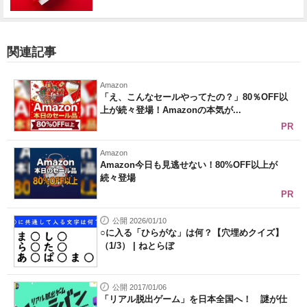
関連記事
Amazon
「え、こんなセールやってたの？」80％OFF以
上が続々登場！Amazonの本気が...
PR
Amazon
Amazon今日も見逃せない！80%OFF以上が
続々登場
PR
公開 2026/01/10
○に入る「ひらがな」は何？【穴埋めクイズ】
（1/3） | ねとらぼ
公開 2017/01/06
「リアル脱出ゲーム」を日本全国へ！ 謎が仕