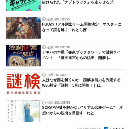
掛けられた「ナゾトラック」を走らせるプ...
公開 2018/03/25
FGOのリアル脱出ゲーム開催決定 マスターに
なって謎を解く | ねとらぼ
公開 2014/01/16
アキバの本屋「書泉ブックタワー」で謎解きイ
ベント 「漫画迷宮からの脱出」開催 |...
公開 2017/02/01
人はなぜ謎を解くのか 謎解き能力を判定する
Web検定「謎検」5月に開催！ | ね...
公開 2014/09/26
SCRAPが謎を解かない“リアル恋愛ゲーム” 片
想いからの脱出を目指す | ねと...
Recommended by