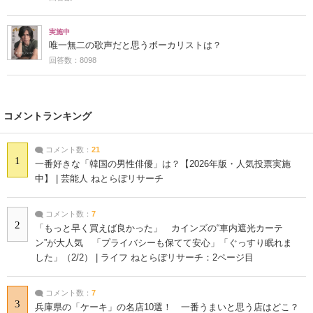
実施中
唯一無二の歌声だと思うボーカリストは？
回答数：8098
コメントランキング
コメント数：
21
1
一番好きな「韓国の男性俳優」は？【2026年版・人気投票実施
中】 | 芸能人 ねとらぼリサーチ
コメント数：
7
2
「もっと早く買えば良かった」 カインズの“車内遮光カーテ
ン”が大人気 「プライバシーも保てて安心」「ぐっすり眠れま
した」（2/2） | ライフ ねとらぼリサーチ：2ページ目
コメント数：
7
3
兵庫県の「ケーキ」の名店10選！ 一番うまいと思う店はどこ？