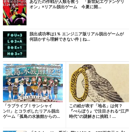
あなたの作戦が人類を救う 「新世紀エヴァンゲリ
オン」×リアル脱出ゲーム 今夏に開...
脱出成功率は1％ エンジニア版リアル脱出ゲームが
何語かすら理解できない件 | ね...
「ラブライブ！サンシャイ
この絵が表す「地名」は何？
ン!!」とコラボしたリアル脱出
『べらぼう』で注目される“江戸
ゲーム「孤島の水族館からの...
時代”の謎解きに挑戦！...