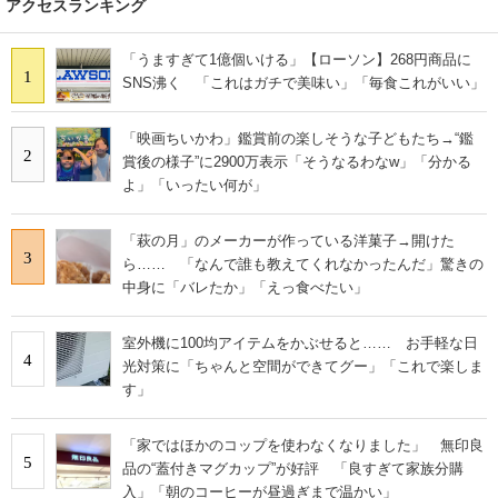
アクセスランキング
「うますぎて1億個いける」【ローソン】268円商品に
1
SNS沸く 「これはガチで美味い」「毎食これがいい」
「映画ちいかわ」鑑賞前の楽しそうな子どもたち→“鑑
2
賞後の様子”に2900万表示「そうなるわなw」「分かる
よ」「いったい何が」
「萩の月」のメーカーが作っている洋菓子→開けた
3
ら…… 「なんで誰も教えてくれなかったんだ」驚きの
中身に「バレたか」「えっ食べたい」
室外機に100均アイテムをかぶせると…… お手軽な日
4
光対策に「ちゃんと空間ができてグー」「これで楽しま
す」
「家ではほかのコップを使わなくなりました」 無印良
5
品の“蓋付きマグカップ”が好評 「良すぎて家族分購
入」「朝のコーヒーが昼過ぎまで温かい」