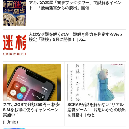
アキバの本屋「書泉ブックタワー」で謎解きイベン
ト 「漫画迷宮からの脱出」開催 |...
人はなぜ謎を解くのか 謎解き能力を判定するWeb
検定「謎検」5月に開催！ | ね...
スマホ2GBで月額850円～ 格安
SCRAPが謎を解かない“リアル
SIMをお得に使うキャンペーン
恋愛ゲーム” 片想いからの脱出
実施中！
を目指す | ねと...
(IIJmio)