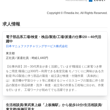
Copyright © ITmedia Inc. All Rights Reserved.
求人情報
電子部品系工場/検査・検品/製造/工場/派遣の仕事/20～40代活
躍中
日本マニュファクチャリングサービス株式会社
東京都
正社員 / 派遣社員：時給1,440円
【仕事内容】20～30代男女が多く活躍しています!職場近くに家電つき寮
をご用意 職場には300円～利用できる食堂完備 モノづくりに興味がある方
歓迎 RLG製造に伴う部品の製造・組立及び検査・付随作業 〈具体的に
は〉 航空機や宇宙ロケット等に搭載するジャイロスコープの製造に伴う部
品の製造や 部品研磨・洗浄・検査・組立等の作業を工程毎に分かれ、作業
を行います。 工場ワークが初めてでも活躍できます...
生活相談員/東武東上線「上板橋駅」から徒歩10分/生活相談員/
東京都/板橋区若木