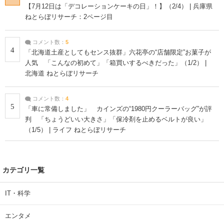
【7月12日は「デコレーションケーキの日」！】（2/4） | 兵庫県
ねとらぼリサーチ：2ページ目
コメント数：
5
4
「北海道土産としてもセンス抜群」六花亭の“店舗限定”お菓子が
人気 「こんなの初めて」「箱買いするべきだった」（1/2） |
北海道 ねとらぼリサーチ
コメント数：
4
5
「車に常備しました」 カインズの“1980円クーラーバッグ”が評
判 「ちょうどいい大きさ」「保冷剤を止めるベルトが良い」
（1/5） | ライフ ねとらぼリサーチ
カテゴリ一覧
IT・科学
エンタメ