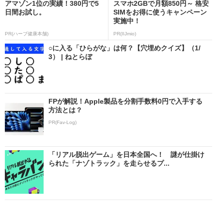
アマゾン1位の実績！380円で5
スマホ2GBで月額850円～ 格安
日間お試し。
SIMをお得に使うキャンペーン
実施中！
PR(ハーブ健康本舗)
PR(IIJmio)
○に入る「ひらがな」は何？【穴埋めクイズ】（1/
3） | ねとらぼ
FPが解説！Apple製品を分割手数料0円で入手する
方法とは？
PR(Fav-Log)
「リアル脱出ゲーム」を日本全国へ！ 謎が仕掛け
られた「ナゾトラック」を走らせるプ...