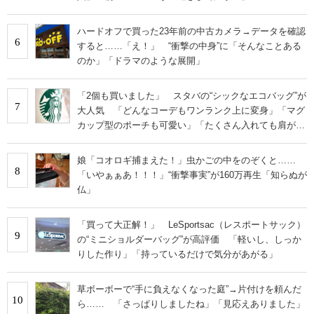
ハードオフで買った23年前の中古カメラ→データを確認
6
すると……「え！」 “衝撃の中身”に「そんなことある
のか」「ドラマのような展開」
「2個も買いました」 スタバの“シックなエコバッグ”が
7
大人気 「どんなコーデもワンランク上に変身」「マグ
カップ型のポーチも可愛い」「たくさん入れても肩が痛
くならない」
娘「コオロギ捕まえた！」虫かごの中をのぞくと……
8
「いやぁぁあ！！！」“衝撃事実”が160万再生「知らぬが
仏」
「買って大正解！」 LeSportsac（レスポートサック）
9
の“ミニショルダーバッグ”が高評価 「軽いし、しっか
りした作り」「持っているだけで気分があがる」
草ボーボーで“手に負えなくなった庭”→片付けを頼んだ
10
ら…… 「さっぱりしましたね」「見応えありました」