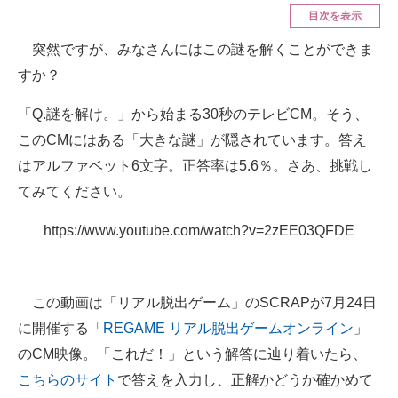
目次を表示
ITの今と未来を見通す
突然ですが、みなさんにはこの謎を解くことができま
すか？
スマホと通信の最新トレンド
「Q.謎を解け。」から始まる30秒のテレビCM。そう、
進化するPCとデバイスの未来
このCMにはある「大きな謎」が隠されています。答え
好きが集まる 比べて選べる
はアルファベット6文字。正答率は5.6％。さあ、挑戦し
ビジネスと働き方のヒント
てみてください。
AI活用のいまが分かる
https://www.youtube.com/watch?v=2zEE03QFDE
企業ITのトレンドを詳説
この動画は「リアル脱出ゲーム」のSCRAPが7月24日
経営リーダーのコミュニティ
に開催する「
REGAME リアル脱出ゲームオンライン
」
マーケ×ITの今がよく分かる
のCM映像。「これだ！」という解答に辿り着いたら、
こちらのサイト
で答えを入力し、正解かどうか確かめて
ITエンジニア向け専門サイト