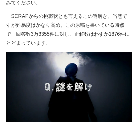
みてください。
企業向けIT製品の総合サイト
SCRAPからの挑戦状とも言えるこの謎解き、当然で
IT製品の技術・比較・事例
すが難易度はかなり高め。この原稿を書いている時点
で、回答数3万3355件に対し、正解数はわずか1876件に
製造業のIT導入・活用を支援
とどまっています。
モノづくり技術者専門サイト
エレクトロニクス専門サイト
電子設計の基本と応用
エネルギーの専門メディア
建設×テクノロジーの最前線
ちょっと気になるネットの話題