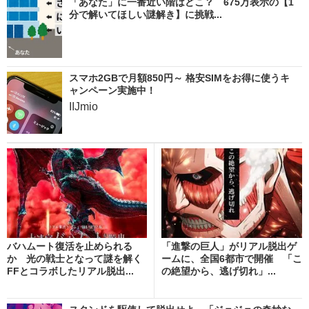
「あなた」に一番近い階はどこ？ 675万表示の【1
分で解いてほしい謎解き】に挑戦...
スマホ2GBで月額850円～ 格安SIMをお得に使うキ
ャンペーン実施中！
IIJmio
バハムート復活を止められる
「進撃の巨人」がリアル脱出ゲ
か 光の戦士となって謎を解く
ームに、全国6都市で開催 「こ
FFとコラボしたリアル脱出...
の絶望から、逃げ切れ」...