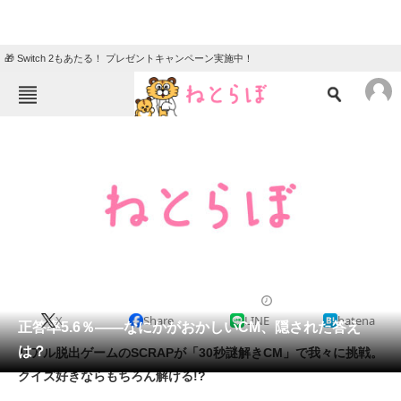
🎁 Switch 2もあたる！ プレゼントキャンペーン実施中！
ねとらぼメニュー
TOP
ニュース
エンタメ
クイズ
グルメ
地域
住まい
教育・育児
動物
リサーチ
2012/07/10 18:34（公開）
X
Share
LINE
hatena
会員記事
正答率5.6％――なにかがおかしいCM、隠された答え
は？
リアル脱出ゲームのSCRAPが「30秒謎解きCM」で我々に挑戦。
メディア
クイズ好きならもちろん解ける!?
注目記事を集めた総合ページ