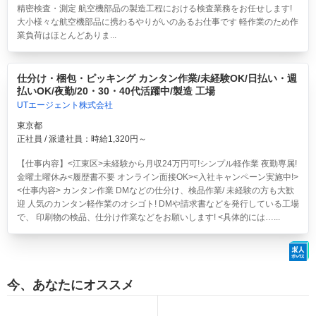
精密検査・測定 航空機部品の製造工程における検査業務をお任せします!
大小様々な航空機部品に携わるやりがいのあるお仕事です 軽作業のため作
業負荷はほとんどありま...
仕分け・梱包・ピッキング カンタン作業/未経験OK/日払い・週
払いOK/夜勤/20・30・40代活躍中/製造 工場
UTエージェント株式会社
東京都
正社員 / 派遣社員：時給1,320円～
【仕事内容】<江東区>
未経験から月収24万円可!シンプル軽作業 夜勤専属!
金曜土曜休み<履歴書不要 オンライン面接OK><入社キャンペーン実施中!>
<仕事内容> カンタン作業 DMなどの仕分け、検品作業/ 未経験の方も大歓
迎 人気のカンタン軽作業のオシゴト! DMや請求書などを発行している工場
で、 印刷物の検品、仕分け作業などをお願いします! <具体的には…...
今、あなたにオススメ