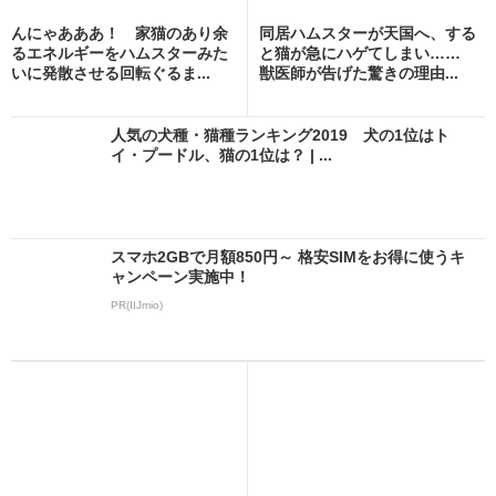
んにゃあああ！ 家猫のあり余
同居ハムスターが天国へ、する
るエネルギーをハムスターみた
と猫が急にハゲてしまい……
いに発散させる回転ぐるま...
獣医師が告げた驚きの理由...
人気の犬種・猫種ランキング2019 犬の1位はト
イ・プードル、猫の1位は？ | ...
スマホ2GBで月額850円～ 格安SIMをお得に使うキ
ャンペーン実施中！
PR(IIJmio)