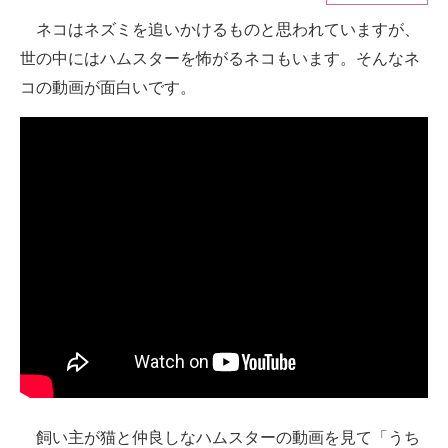
ネコはネズミを追いかけるものと思われていますが、
ITの今と未来を見通す
世の中にはハムスターを怖がるネコもいます。そんなネ
スマホと通信の最新トレンド
コの動画が面白いです。
進化するPCとデバイスの未来
好きが集まる 比べて選べる
ビジネスと働き方のヒント
AI活用のいまが分かる
企業ITのトレンドを詳説
経営リーダーのコミュニティ
マーケ×ITの今がよく分かる
ITエンジニア向け専門サイト
飼い主が猫と仲良しなハムスターの動画を見て「うち