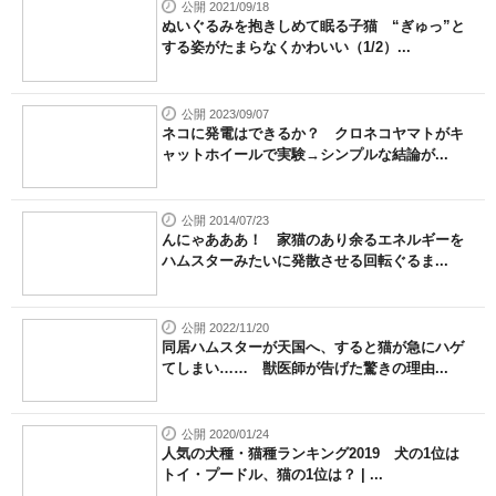
公開 2021/09/18
ぬいぐるみを抱きしめて眠る子猫 “ぎゅっ”と
する姿がたまらなくかわいい（1/2）...
公開 2023/09/07
ネコに発電はできるか？ クロネコヤマトがキ
ャットホイールで実験→シンプルな結論が...
公開 2014/07/23
んにゃあああ！ 家猫のあり余るエネルギーを
ハムスターみたいに発散させる回転ぐるま...
公開 2022/11/20
同居ハムスターが天国へ、すると猫が急にハゲ
てしまい…… 獣医師が告げた驚きの理由...
公開 2020/01/24
人気の犬種・猫種ランキング2019 犬の1位は
トイ・プードル、猫の1位は？ | ...