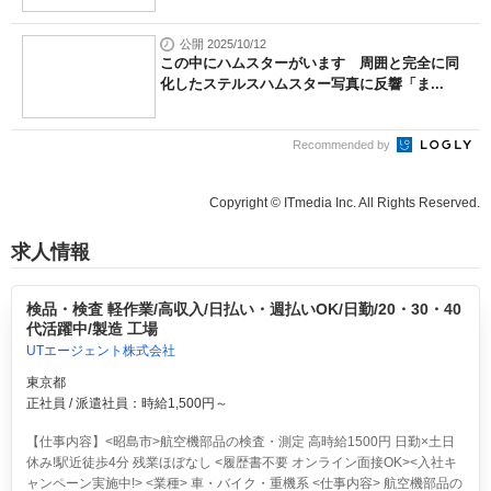
公開 2025/10/12
この中にハムスターがいます 周囲と完全に同
化したステルスハムスター写真に反響「ま...
Recommended by
Copyright © ITmedia Inc. All Rights Reserved.
求人情報
検品・検査 軽作業/高収入/日払い・週払いOK/日勤/20・30・40
代活躍中/製造 工場
UTエージェント株式会社
東京都
正社員 / 派遣社員：時給1,500円～
【仕事内容】<昭島市>航空機部品の検査・測定 高時給1500円 日勤×土日
休み!駅近徒歩4分 残業ほぼなし <履歴書不要 オンライン面接OK><入社キ
ャンペーン実施中!> <業種> 車・バイク・重機系 <仕事内容> 航空機部品の