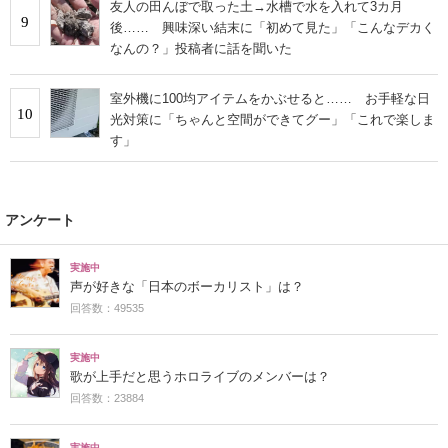
友人の田んぼで取った土→水槽で水を入れて3カ月
9
後…… 興味深い結末に「初めて見た」「こんなデカく
なんの？」投稿者に話を聞いた
室外機に100均アイテムをかぶせると…… お手軽な日
10
光対策に「ちゃんと空間ができてグー」「これで楽しま
す」
アンケート
実施中
声が好きな「日本のボーカリスト」は？
回答数：49535
実施中
歌が上手だと思うホロライブのメンバーは？
回答数：23884
実施中