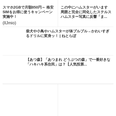
スマホ2GBで月額850円～ 格安
この中にハムスターがいます
SIMをお得に使うキャンペーン
周囲と完全に同化したステルス
実施中！
ハムスター写真に反響「ま...
(IIJmio)
柴犬や小鳥やハムスターが体ブルブル→かわいすぎ
るドリルに変身ッ！ | ねとらぼ
【あつ森】「あつまれ どうぶつの森」で一番好きな
「ハキハキ系住民」は？【人気投票...