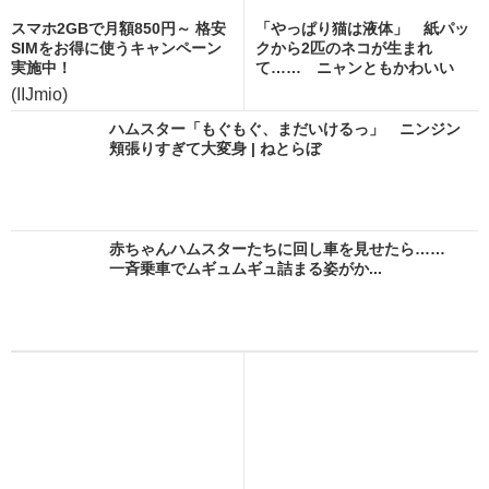
スマホ2GBで月額850円～ 格安
「やっぱり猫は液体」 紙パッ
SIMをお得に使うキャンペーン
クから2匹のネコが生まれ
実施中！
て…… ニャンともかわいい
ア...
(IIJmio)
ハムスター「もぐもぐ、まだいけるっ」 ニンジン
頬張りすぎて大変身 | ねとらぼ
赤ちゃんハムスターたちに回し車を見せたら……
一斉乗車でムギュムギュ詰まる姿がか...