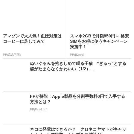
アマゾンで大人気！血圧対策は
スマホ2GBで月額850円～ 格安
コーヒーに足してみて
SIMをお得に使うキャンペーン
実施中！
PR(森永乳業)
PR(IIJmio)
ぬいぐるみを抱きしめて眠る子猫 “ぎゅっ”とする
姿がたまらなくかわいい（1/2）...
FPが解説！Apple製品を分割手数料0円で入手する
方法とは？
PR(Fav-Log)
ネコに発電はできるか？ クロネコヤマトがキャッ