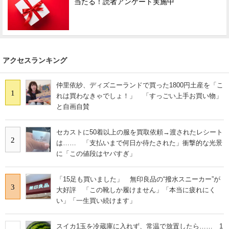
当たる！読者アンケート実施中
アクセスランキング
仲里依紗、ディズニーランドで買った1800円土産を「こ
1
れは買わなきゃでしょ！」 「すっごい上手お買い物」
と自画自賛
セカストに50着以上の服を買取依頼→渡されたレシート
2
は…… 「支払いまで何日か待たされた」衝撃的な光景
に「この値段はヤバすぎ」
「15足も買いました」 無印良品の“撥水スニーカー”が
3
大好評 「この靴しか履けません」「本当に疲れにく
い」「一生買い続けます」
スイカ1玉を冷蔵庫に入れず、常温で放置したら…… 1