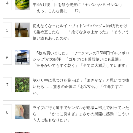
4
年8カ月後、目を疑う光景に「ヤバいヤバいヤバい」
「えっ、こんな姿に……!?」
使えなくなったルイ・ヴィトンのバッグ→約4万円かけ
5
て染め直したら……「捨てなきゃよかった」「そういう
使い道もあったのか」
「5枚も買いました」 ワークマンの“1500円ゴルフポロ
6
シャツ”が大好評 「ゴルフにも普段使いにも最適」
「汗をかいてもすぐ乾く」「全てに大満足しています」
草刈り中に見つけた葉っぱ→「まさかな」と思いつつ抜
7
いたら…… 驚きの正体に「お宝やね」「生命力すご
い」
ライブに行く道中でサンダルが崩壊→裸足で困っていた
8
ら…… 「かっこ良すぎ」まさかの展開に感動「こうい
う人に私もなりたい」