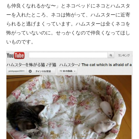
も仲良くなれるかな〜」とネコベッドにネコとハムスタ
企業向けIT製品の総合サイト
ーを入れたところ、ネコは怖がって、ハムスターに近寄
IT製品の技術・比較・事例
られると逃げまくっています。ハムスターは全くネコを
怖がっていないのに。せっかくなので仲良くなってほし
製造業のIT導入・活用を支援
いものです。
モノづくり技術者専門サイト
エレクトロニクス専門サイト
電子設計の基本と応用
エネルギーの専門メディア
建設×テクノロジーの最前線
ちょっと気になるネットの話題