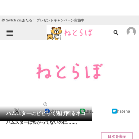
🎁 Switch 2もあたる！ プレゼントキャンペーン実施中！
ねとらぼメニュー
TOP
ニュース
エンタメ
クイズ
グルメ
地域
住まい
教育・育児
動物
リサーチ
2012/07/18 19:52（公開）
X
Share
LINE
hatena
会員記事
ハムスターにビビって逃げ回るネコ
ハムスターは怖がってないのに……。
メディア
目次を表示
注目記事を集めた総合ページ