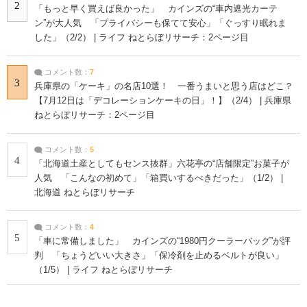
2
「もっと早く買えば良かった」 カインズの“車内遮光カーテ
ン”が大人気 「プライバシーも保てて安心」「ぐっすり眠れま
した」（2/2） | ライフ ねとらぼリサーチ：2ページ目
コメント数：
7
3
兵庫県の「ケーキ」の名店10選！ 一番うまいと思う店はどこ？
【7月12日は「デコレーションケーキの日」！】（2/4） | 兵庫県
ねとらぼリサーチ：2ページ目
コメント数：
5
4
「北海道土産としてもセンス抜群」六花亭の“店舗限定”お菓子が
人気 「こんなの初めて」「箱買いするべきだった」（1/2） |
北海道 ねとらぼリサーチ
コメント数：
4
5
「車に常備しました」 カインズの“1980円クーラーバッグ”が評
判 「ちょうどいい大きさ」「保冷剤を止めるベルトが良い」
（1/5） | ライフ ねとらぼリサーチ