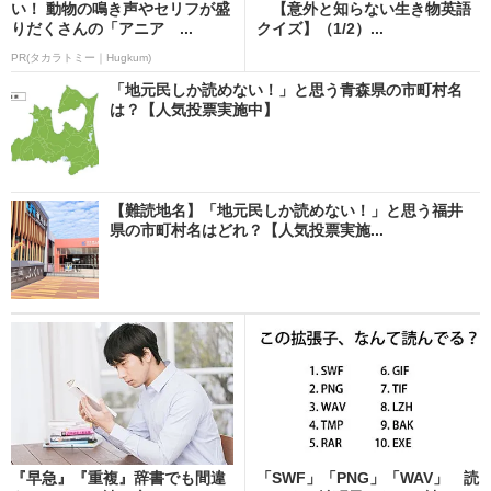
い！ 動物の鳴き声やセリフが盛
【意外と知らない生き物英語
りだくさんの「アニア ...
クイズ】（1/2）...
PR(タカラトミー｜Hugkum)
「地元民しか読めない！」と思う青森県の市町村名
は？【人気投票実施中】
【難読地名】「地元民しか読めない！」と思う福井
県の市町村名はどれ？【人気投票実施...
『早急』『重複』辞書でも間違
「SWF」「PNG」「WAV」 読