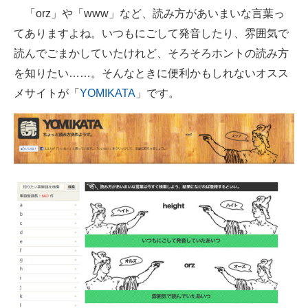
「orz」や「www」など、読み方があいまいな言葉っ
ITの今と未来を見通す
てありますよね。いつもにごして発音したり、雰囲気で
読んでごまかしていたけれど、そろそろホントの読み方
スマホと通信の最新トレンド
を知りたい……。そんなときに便利かもしれないオスス
進化するPCとデバイスの未来
メサイトが「
YOMIKATA
」です。
好きが集まる 比べて選べる
ビジネスと働き方のヒント
AI活用のいまが分かる
企業ITのトレンドを詳説
経営リーダーのコミュニティ
マーケ×ITの今がよく分かる
ITエンジニア向け専門サイト