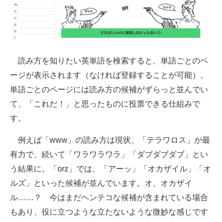
企業向けIT製品の総合サイト
IT製品の技術・比較・事例
製造業のIT導入・活用を支援
読み方を知りたい英単語を検索すると、単語ごとのペ
ージが表示されます（なければ登録することが可能）。
モノづくり技術者専門サイト
単語ごとのページには読み方の候補がずらっと並んでい
エレクトロニクス専門サイト
て、「これだ！」と思ったものに投票できる仕組みで
す。
電子設計の基本と応用
例えば「www」の読み方は現状、「テラワロス」が最
エネルギーの専門メディア
有力で、続いて「ワラワラワラ」「ダブダブダブ」とい
建設×テクノロジーの最前線
う結果に。「orz」では、「アーッ」「オカザイル」「オ
ちょっと気になるネットの話題
ルズ」といった候補が並んでいます。オ、オカザイ
ル……？ 今はまだヘンテコな候補が含まれている場合
もあり、役に立つような立たないような微妙な感じです