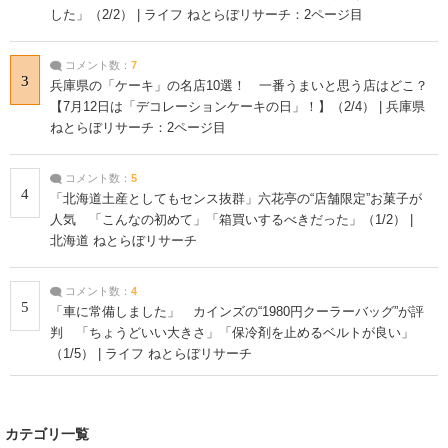
した」（2/2） | ライフ ねとらぼリサーチ：2ページ目
コメント数：
7
3
兵庫県の「ケーキ」の名店10選！ 一番うまいと思う店はどこ？
【7月12日は「デコレーションケーキの日」！】（2/4） | 兵庫県
ねとらぼリサーチ：2ページ目
コメント数：
5
4
「北海道土産としてもセンス抜群」六花亭の“店舗限定”お菓子が
人気 「こんなの初めて」「箱買いするべきだった」（1/2） |
北海道 ねとらぼリサーチ
コメント数：
4
5
「車に常備しました」 カインズの“1980円クーラーバッグ”が評
判 「ちょうどいい大きさ」「保冷剤を止めるベルトが良い」
（1/5） | ライフ ねとらぼリサーチ
カテゴリ一覧