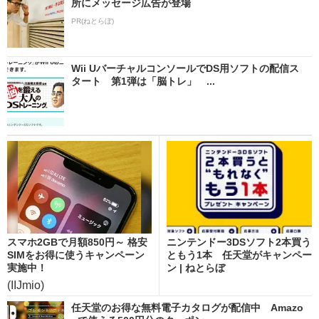
所にメッセージ広告が登場
PR(ねとらぼ)
Wii UバーチャルコンソールでDS用ソフトの配信ス
タート 第1弾は「脳トレ」 ...
スマホ2GBで月額850円～ 格安
ニンテンドー3DSソフト2本買う
SIMをお得に使うキャンペーン
ともう1本 任天堂がキャンペー
実施中！
ン | ねとらぼ
(IIJmio)
任天堂のお得な無料電子カタログが配信中 Amazo