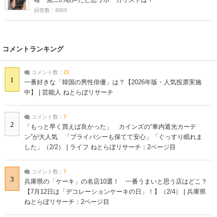
回答数：8069
コメントランキング
コメント数：
21
1
一番好きな「韓国の男性俳優」は？【2026年版・人気投票実施
中】 | 芸能人 ねとらぼリサーチ
コメント数：
7
2
「もっと早く買えば良かった」 カインズの“車内遮光カーテ
ン”が大人気 「プライバシーも保てて安心」「ぐっすり眠れま
した」（2/2） | ライフ ねとらぼリサーチ：2ページ目
コメント数：
7
3
兵庫県の「ケーキ」の名店10選！ 一番うまいと思う店はどこ？
【7月12日は「デコレーションケーキの日」！】（2/4） | 兵庫県
ねとらぼリサーチ：2ページ目