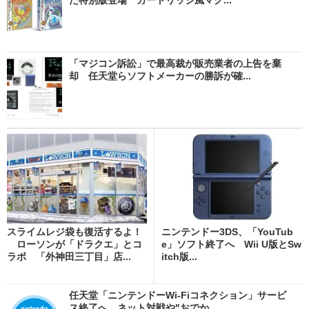
「マジコン訴訟」で最高裁が販売業者の上告を棄
却 任天堂らソフトメーカーの勝訴が確...
スライムレジ袋も復活するよ！
ニンテンドー3DS、「YouTub
ローソンが「ドラクエ」とコ
e」ソフト終了へ Wii U版とSw
ラボ 「外神田三丁目」店...
itch版...
任天堂「ニンテンドーWi-Fiコネクション」サービ
ス終了へ ネット対戦や"おでか...