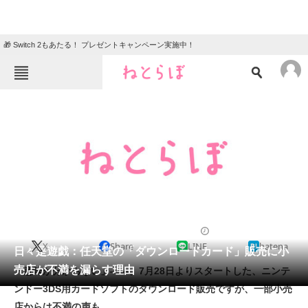
🎁 Switch 2もあたる！ プレゼントキャンペーン実施中！
ねとらぼメニュー
TOP
ニュース
エンタメ
クイズ
グルメ
地域
住まい
教育・育児
動物
リサーチ
2012/07/30 22:28（公開）
X
Share
LINE
hatena
会員記事
日々是遊戯：任天堂の「ダウンロードカード」販売に小
売店が不満を漏らす理由
「意味が分からない」――。7月28日よりスタートした、ニンテ
メディア
ンドー3DS用カードソフトのダウンロード販売ですが、一部小売
店からは不満の声も。
注目記事を集めた総合ページ