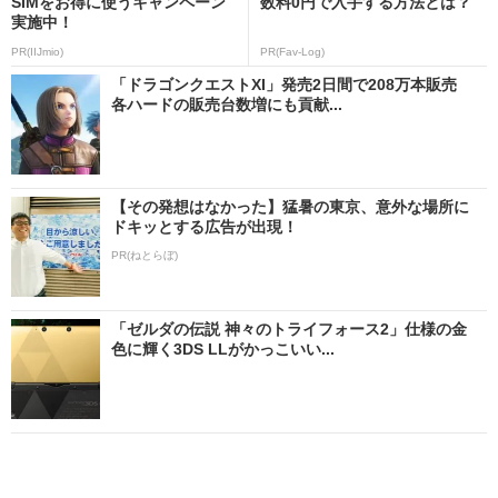
SIMをお得に使うキャンペーン
数料0円で入手する方法とは？
実施中！
PR(IIJmio)
PR(Fav-Log)
「ドラゴンクエストXI」発売2日間で208万本販売
各ハードの販売台数増にも貢献...
【その発想はなかった】猛暑の東京、意外な場所に
ドキッとする広告が出現！
PR(ねとらぼ)
「ゼルダの伝説 神々のトライフォース2」仕様の金
色に輝く3DS LLがかっこいい...