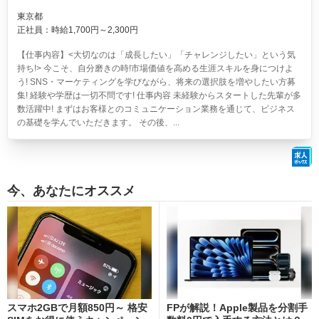
東京都
正社員：時給1,700円～2,300円
【仕事内容】<大切なのは「成長したい」「チャレンジしたい」という気
持ち!> 今こそ、自分磨きの時!市場価値を高める生涯スキルを身につけよ
う! SNS・マーケティングを学びながら、将来の選択肢を増やしたい方募
集! 経験や学歴は一切不問です! 仕事内容 未経験からスタートした先輩が多
数活躍中! まずはお客様とのコミュニケーション業務を通じて、ビジネス
の基礎を学んでいただきます。 その後、...
今、あなたにオススメ
スマホ2GBで月額850円～ 格安
FPが解説！Apple製品を分割手