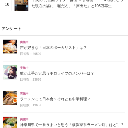
10
た現在の姿に「嘘だろ」「声出た」と108万再生
アンケート
実施中
声が好きな「日本のボーカリスト」は？
回答数：49509
実施中
歌が上手だと思うホロライブのメンバーは？
回答数：23876
実施中
ラーメンって日本食？それとも中華料理？
回答数：19657
実施中
神奈川県で一番うまいと思う「横浜家系ラーメン店」はどこ？