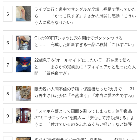
ライブに行く道中でサンダルが崩壊→裸足で困っていた
5
ら…… 「かっこ良すぎ」まさかの展開に感動「こうい
う人に私もなりたい」
GUの990円Tシャツに穴を開けてボタンをつける
6
と…… 完成した斬新すぎる一品に称賛「これすごい」
22歳息子を“オールマイト”にしたい母→顔を黒で塗る
7
と…… まさかの完成度に「フィギュアかと思ったら人
間」「質感良すぎ」
眼光鋭い人間不信の子猫→保護後たった2カ月で……31
8
万再生された姿に「全然違う」「本当に愛の力ですね」
「スマホを落として画面を割ってしまった」無印良品
9
の“ミニサコッシュ”を購入→「安心して持ち歩ける」よ
うに 「付けているのを忘れるくらい軽い」など好評
平成の“元仮面ライダー俳優”→引退後…… 47歳になっ