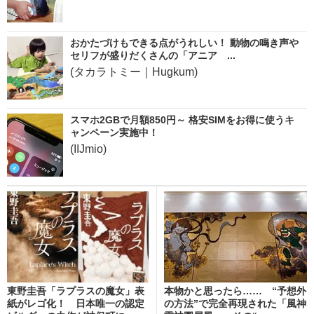
おかたづけもできる点がうれしい！ 動物の鳴き声や
セリフが盛りだくさんの「アニア ...
(タカラトミー｜Hugkum)
スマホ2GBで月額850円～ 格安SIMをお得に使うキ
ャンペーン実施中！
(IIJmio)
東野圭吾「ラプラスの魔女」表
本物かと思ったら…… “予想外
紙がレゴ化！ 日本唯一の認定
の方法”で完全再現された「風神