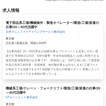
求人情報
電子部品系工場/機械操作・製造オペレーター/製造/工場/派遣の
仕事/20～40代活躍中
日本マニュファクチャリングサービス株式会社
東京都
正社員 / 派遣社員：時給1,440円
【仕事内容】20～40代男女が活躍!仕事もプライベートも充実しやすい環
境です 年間休日125日、GWや夏季・年末年始休暇あり お得に利用できる
食堂完備 基盤実装のお仕事です! 〈具体的には〉 SMT工程に於いて装置操
作及び洗浄工程作業・目視検査、他付随作業をお任せします! 工場ワーク
が初めてでも活躍できます!/ 未経験でも安心の研修スタート 実務に入って
からもフォローできる体制が整っていま...
機械系工場/クレーン・フォークリフト/製造/工場/派遣の仕事/20
～40代活躍中
UTエージェント株式会社
東京都