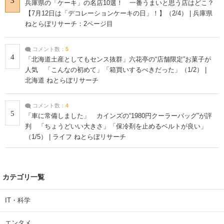
3
兵庫県の「ケーキ」の名店10選！ 一番うまいと思う店はどこ？
【7月12日は「デコレーションケーキの日」！】（2/4） | 兵庫県
ねとらぼリサーチ：2ページ目
コメント数：
5
4
「北海道土産としてもセンス抜群」六花亭の“店舗限定”お菓子が
人気 「こんなの初めて」「箱買いするべきだった」（1/2） |
北海道 ねとらぼリサーチ
コメント数：
4
5
「車に常備しました」 カインズの“1980円クーラーバッグ”が評
判 「ちょうどいい大きさ」「保冷剤を止めるベルトが良い」
（1/5） | ライフ ねとらぼリサーチ
カテゴリ一覧
IT・科学
エンタメ