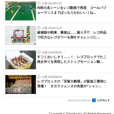
公開 2014/07/10
W杯の名シーンをレゴ動画で再現 ゴールパフ
ォーマンスまでばっちりかわいい | ね...
公開 2024/12/23
破城槌や戦車、最後は……振り子!? レゴ作品
で巨大なレゴタワーを倒すチャレンジに...
公開 2023/05/28
すごくおいしそう……！ レゴブロックでたこ
焼き作りを再現したストップモーション動...
公開 2018/08/15
レゴブロックの「宝塚大劇場」が阪急三番街に
登場！ タカラジェンヌの衣装や“シャン...
Recommended by
Copyright © ITmedia Inc. All Rights Reserved.