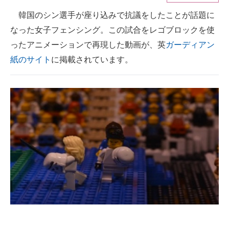
韓国のシン選手が座り込みで抗議をしたことが話題に
ITの今と未来を見通す
なった女子フェンシング。この試合をレゴブロックを使
スマホと通信の最新トレンド
ったアニメーションで再現した動画が、英
ガーディアン
紙のサイト
に掲載されています。
進化するPCとデバイスの未来
好きが集まる 比べて選べる
ビジネスと働き方のヒント
AI活用のいまが分かる
企業ITのトレンドを詳説
経営リーダーのコミュニティ
マーケ×ITの今がよく分かる
ITエンジニア向け専門サイト