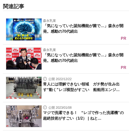
関連記事
森永乳業
「気になっていた認知機能が菌で…」森永が開
発。感動の70代続出
PR
森永乳業
「気になっていた認知機能が菌で…」森永が開
発。感動の70代続出
PR
公開 2022/12/22
常人には理解できない領域 ガチ勢が生み出
す“動く”レゴ模型がすごい 船舶用エンジ...
公開 2023/01/08
マジで洗濯できる！ “レゴで作った洗濯機”の
超絶技術がすごい（1/2） | ねと...