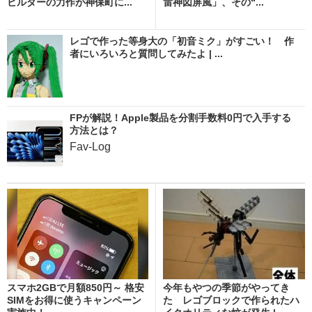
ビルダーの力作が神保町に...
雷神図屏風」、その“...
レゴで作った等身大の「初音ミク」がすごい！ 作
者にいろいろと質問してみたよ | ...
FPが解説！Apple製品を分割手数料0円で入手する
方法とは？
Fav-Log
スマホ2GBで月額850円～ 格安
今年もやつの季節がやってき
SIMをお得に使うキャンペーン
た レゴブロックで作られたハ