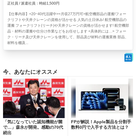
正社員 / 派遣社員：時給1,500円
【仕事内容】<20~40代活躍中><月収27万円可>航空機部品の運搬!フォー
クリフトや天井クレーンの資格が活かせる 人気の土日休み!
航空機部品の
運搬 フォークリフト(リーチ)や天井クレーンの資格が活かせます! 航空機部
品・材料の運搬や仕分け作業などをお任せします <具体的には…> フォー
ク・リーチ及び天井クレーンを使用して、部品及び材料の運搬業務 部品、
材料を棚及...
今、あなたにオススメ
「気になっていた認知機能が菌
FPが解説！Apple製品を分割手
で…」森永が開発。感動の70代
数料0円で入手する方法とは？
続出