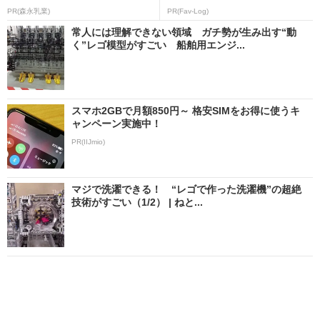
PR(森永乳業)
PR(Fav-Log)
常人には理解できない領域 ガチ勢が生み出す“動
く”レゴ模型がすごい 船舶用エンジ...
スマホ2GBで月額850円～ 格安SIMをお得に使うキ
ャンペーン実施中！
PR(IIJmio)
マジで洗濯できる！ “レゴで作った洗濯機”の超絶
技術がすごい（1/2） | ねと...