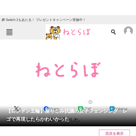
🎁 Switch 2もあたる！ プレゼントキャンペーン実施中！
ねとらぼメニュー
TOP
ニュース
エンタメ
クイズ
グルメ
地域
住まい
教育・育児
動物
リサーチ
2012/08/02 19:46（公開）
X
Share
LINE
hatena
会員記事
【ロンドン五輪】座りこみ抗議の女子フェンシング レ
ゴで再現したらかわいかった
しかも英ガーディアン誌の公式でした。
メディア
目次を表示
注目記事を集めた総合ページ