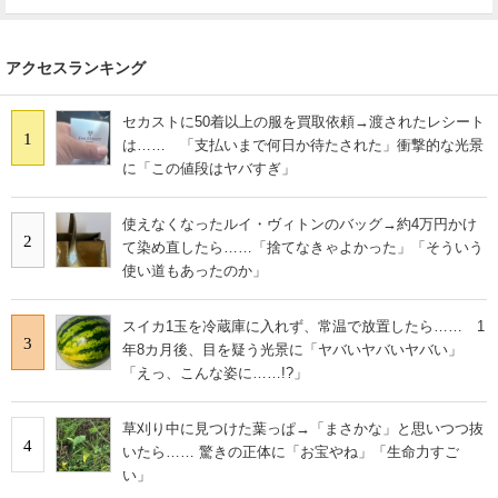
アクセスランキング
セカストに50着以上の服を買取依頼→渡されたレシート
1
は…… 「支払いまで何日か待たされた」衝撃的な光景
に「この値段はヤバすぎ」
使えなくなったルイ・ヴィトンのバッグ→約4万円かけ
2
て染め直したら……「捨てなきゃよかった」「そういう
使い道もあったのか」
スイカ1玉を冷蔵庫に入れず、常温で放置したら…… 1
3
年8カ月後、目を疑う光景に「ヤバいヤバいヤバい」
「えっ、こんな姿に……!?」
草刈り中に見つけた葉っぱ→「まさかな」と思いつつ抜
4
いたら…… 驚きの正体に「お宝やね」「生命力すご
い」