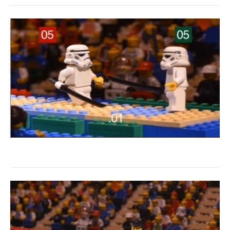
企業向けIT製品の総合サイト
IT製品の技術・比較・事例
製造業のIT導入・活用を支援
モノづくり技術者専門サイト
エレクトロニクス専門サイト
電子設計の基本と応用
エネルギーの専門メディア
建設×テクノロジーの最前線
ちょっと気になるネットの話題