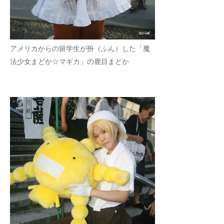
企業向けIT製品の総合サイト
IT製品の技術・比較・事例
アメリカからの留学生が扮（ふん）した「魔
製造業のIT導入・活用を支援
法少女まどか☆マギカ」の鹿目まどか
モノづくり技術者専門サイト
エレクトロニクス専門サイト
電子設計の基本と応用
エネルギーの専門メディア
建設×テクノロジーの最前線
ちょっと気になるネットの話題