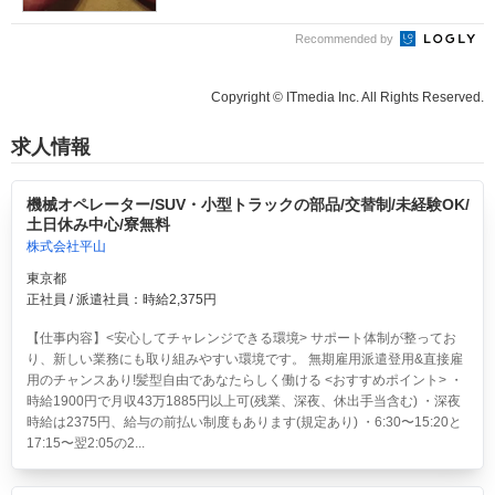
Recommended by
Copyright © ITmedia Inc. All Rights Reserved.
求人情報
機械オペレーター/SUV・小型トラックの部品/交替制/未経験OK/
土日休み中心/寮無料
株式会社平山
東京都
正社員 / 派遣社員：時給2,375円
【仕事内容】<安心してチャレンジできる環境> サポート体制が整ってお
り、新しい業務にも取り組みやすい環境です。 無期雇用派遣登用&直接雇
用のチャンスあり!髪型自由であなたらしく働ける <おすすめポイント> ・
時給1900円で月収43万1885円以上可(残業、深夜、休出手当含む) ・深夜
時給は2375円、給与の前払い制度もあります(規定あり) ・6:30〜15:20と
17:15〜翌2:05の2...