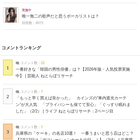
実施中
唯一無二の歌声だと思うボーカリストは？
回答数：8073
コメントランキング
コメント数：
21
1
一番好きな「韓国の男性俳優」は？【2026年版・人気投票実施
中】 | 芸能人 ねとらぼリサーチ
コメント数：
7
2
「もっと早く買えば良かった」 カインズの“車内遮光カーテ
ン”が大人気 「プライバシーも保てて安心」「ぐっすり眠れま
した」（2/2） | ライフ ねとらぼリサーチ：2ページ目
コメント数：
7
3
兵庫県の「ケーキ」の名店10選！ 一番うまいと思う店はどこ？
【7月12日は「デコレーションケーキの日」！】（2/4） | 兵庫県