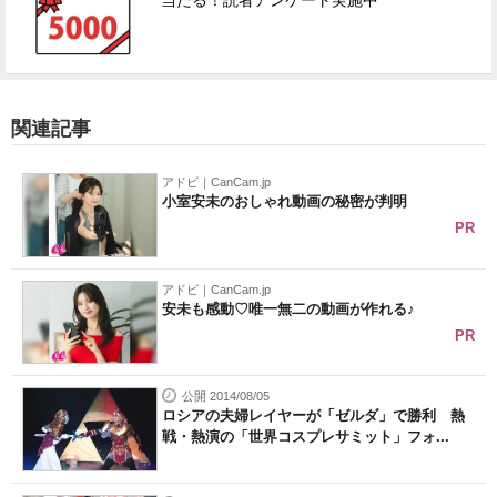
当たる！読者アンケート実施中
関連記事
アドビ｜CanCam.jp
小室安未のおしゃれ動画の秘密が判明
PR
アドビ｜CanCam.jp
安未も感動♡唯一無二の動画が作れる♪
PR
公開 2014/08/05
ロシアの夫婦レイヤーが「ゼルダ」で勝利 熱
戦・熱演の「世界コスプレサミット」フォ...