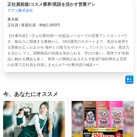
正社員前提/コスメ業界/英語を活かす営業アシ
アデコ株式会社
東京都
正社員 / 派遣社員：時給1,900円
【仕事内容】<主な仕事内容> <化粧品メーカーでの営業アシスタント>で
す。輸出入に関連する事務から、SNS運営のサポートまで、英語を使用す
る業務を広くおまかせ 海外との取引をサポートしていただくため、英語力
を活かしつつ、国際物流の知識を深められる「学びの多い」環境です!化粧
品に触れる機会も多く、業界への興味がある方も大歓迎!”福利厚生も充実
の企業で正社員を目指しませんか? <仕事内容の補足> <...
今、あなたにオススメ