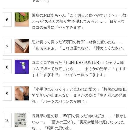
アル……」
近所のおばあちゃん「こう切ると食べやすいよ〜」→教
6
わった“スイカの切り方”を試してみると…… 目からウ
ロコの光景に「やってみます」
思い切って買った“6万円の椅子”→縁側に置いたら……
7
「あぁぁぁぁ」「これは座れない」「諦めてください」
ユニクロで買った『HUNTER×HUNTER』Tシャツ→輪
8
ゴムで縛って放置したら…… まさかの光景に「すすす
すすごすぎる!!!」「ハイター買ってきます」
「小手伸也そっくり」と言われた愛犬→「想像の10倍似
9
てて笑いが止まらない」まさかの姿に「生き別れの兄弟
説」「パーツのバランスが同じ」
長野県の道の駅→150円で買った“赤い粒”は……「懐かし
10
いぃー」 “驚きの正体”に「実家や近所の庭になってた
なー」「昭和の思い出」