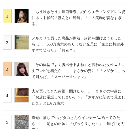
「もう泣きそう」川口春奈、純白ウエディングドレス姿
1
にネット騒然「ほんとに綺麗」「この笑顔が切なすぎ
る」
メルカリで買った商品が到着→封筒を開けようとした
2
ら…… 650万表示のありえない光景に「完全に想定外
すぎて笑った」「何者？」
「その体型でよく脚出せるよね」と言われた女性→ミニ
3
丈ワンピを着たら…… まさかの姿に「『マジか！』っ
て叫んだ」「スーパーオシャレ」
夫が買ってきた赤福→開けたら…… まさかの中身に
4
「お店に電話してしまいそう」「さすがに初めて見まし
た笑」と107万表示
道端に落ちていた“タコさんウインナー”→拾ってみた
5
ら…… 驚きの正体に「びっくりした～」「焦げ目がリ