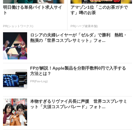
明日働ける単発バイト求人サイ
アマゾン1位「このお茶ガチで
ト
す」噂のお茶
PR(ショットワークス)
PR(ハーブ健康本舗)
ロシアの夫婦レイヤーが「ゼルダ」で勝利 熱戦・
熱演の「世界コスプレサミット」フォ...
FPが解説！Apple製品を分割手数料0円で入手する
方法とは？
PR(Fav-Log)
本物すぎるリヴァイ兵長に声援 世界コスプレサミ
ット「大須コスプレパレード」フォト...