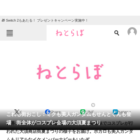
🎁 Switch 2もあたる！ プレゼントキャンペーン実施中！
ねとらぼメニュー
TOP
ニュース
エンタメ
クイズ
グルメ
地域
住まい
教育・育児
動物
リサーチ
2012/08/07 08:57（公開）
X
Share
LINE
hatena
会員記事
これも街おこし：ミクも美人ガンダムもせんとくんも登
場 街全体がコスプレ会場の大須夏まつり
世界コスプレサミットの優勝パレードと、街全体でコスプレが行
メディア
われた大須商店街夏まつりの様子をお届け。ボカロも美人ガンダ
ムもリアルなイケメンバーナビーもいたぞ。
注目記事を集めた総合ページ