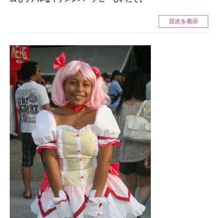
ITの今と未来を見通す
目次を表示
スマホと通信の最新トレンド
進化するPCとデバイスの未来
好きが集まる 比べて選べる
ビジネスと働き方のヒント
AI活用のいまが分かる
企業ITのトレンドを詳説
経営リーダーのコミュニティ
マーケ×ITの今がよく分かる
ITエンジニア向け専門サイト