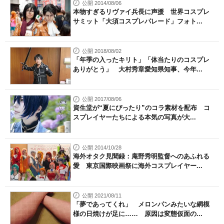
公開 2014/08/06
本物すぎるリヴァイ兵長に声援 世界コスプレ
サミット「大須コスプレパレード」フォト...
公開 2018/08/02
「年季の入ったキリト」「体当たりのコスプレ
ありがとう」 大村秀章愛知県知事、今年...
公開 2017/08/06
資生堂が“夏にぴったり”のコラ素材を配布 コ
スプレイヤーたちによる本気の写真が大...
公開 2014/10/28
海外オタク見聞録：庵野秀明監督へのあふれる
愛 東京国際映画祭に海外コスプレイヤー...
公開 2021/08/11
「夢であってくれ」 メロンパンみたいな網模
様の日焼けが足に…… 原因は変態仮面の...