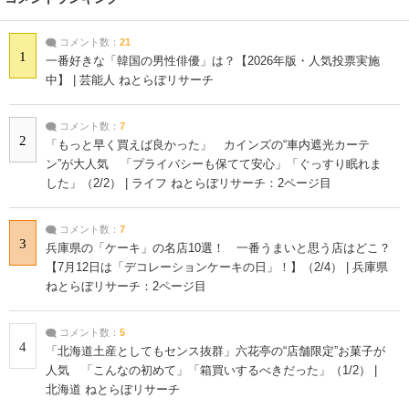
コメント数：
21
1
一番好きな「韓国の男性俳優」は？【2026年版・人気投票実施
中】 | 芸能人 ねとらぼリサーチ
コメント数：
7
2
「もっと早く買えば良かった」 カインズの“車内遮光カーテ
ン”が大人気 「プライバシーも保てて安心」「ぐっすり眠れま
した」（2/2） | ライフ ねとらぼリサーチ：2ページ目
コメント数：
7
3
兵庫県の「ケーキ」の名店10選！ 一番うまいと思う店はどこ？
【7月12日は「デコレーションケーキの日」！】（2/4） | 兵庫県
ねとらぼリサーチ：2ページ目
コメント数：
5
4
「北海道土産としてもセンス抜群」六花亭の“店舗限定”お菓子が
人気 「こんなの初めて」「箱買いするべきだった」（1/2） |
北海道 ねとらぼリサーチ