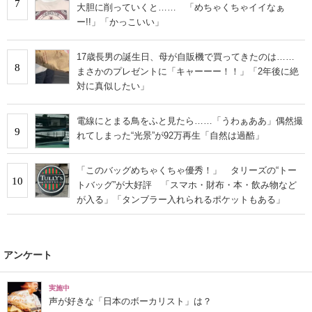
7
大胆に削っていくと…… 「めちゃくちゃイイなぁ
ー!!」「かっこいい」
17歳長男の誕生日、母が自販機で買ってきたのは……
8
まさかのプレゼントに「キャーーー！！」「2年後に絶
対に真似したい」
電線にとまる鳥をふと見たら……「うわぁああ」偶然撮
9
れてしまった“光景”が92万再生「自然は過酷」
「このバッグめちゃくちゃ優秀！」 タリーズの“トー
10
トバッグ”が大好評 「スマホ・財布・本・飲み物など
が入る」「タンブラー入れられるポケットもある」
アンケート
実施中
声が好きな「日本のボーカリスト」は？