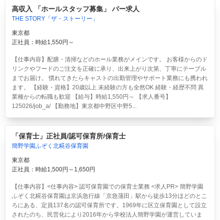
高収入 「ホールスタッフ募集」 バー求人
THE STORY「ザ・ストーリー」
東京都
正社員：時給1,550円～
【仕事内容】配膳・清掃などのホール業務がメインです。 お客様からのド
リンクやフードのご注文を正確に承り、出来上がり次第、丁寧にテーブル
までお届け。 慣れてきたらキャストの出勤管理やサポート業務にも携われ
ます。 【経験・資格】20歳以上 未経験の方も全然OK 経験・経歴不問 異
業種からの転職も歓迎 【給与】時給1,550円～ 【求人番号】
125026/job_a/ 【勤務地】東京都中野区中野5...
「保育士」正社員/認可保育所/保育士
簡野学園ふぞく北糀谷保育園
東京都
正社員：時給1,500円～1,650円
【仕事内容】<仕事内容> 認可保育園での保育士業務 <求人PR> 簡野学園
ふぞく北糀谷保育園は京浜急行線「京急蒲田」駅から徒歩13分ほどのとこ
ろにある、定員137名の認可保育所です。1969年に区立保育園として設立
されたのち、民営化により2016年から学校法人簡野学園が運営していま