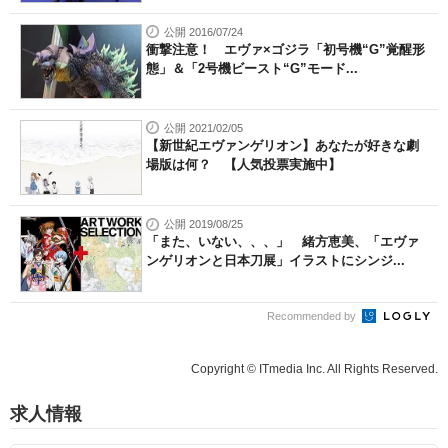
公開 2016/07/24
衝撃注意！ エヴァ×ゴジラ「初号機“G”覚醒形
態」＆「2号機ビースト“G”モード...
公開 2021/02/05
【新世紀エヴァンゲリオン】あなたが好きな劇
場版は何？ 【人気投票実施中】
公開 2019/08/25
「また、いない、、、」 緒方恵美、「エヴァ
ンゲリオンと日本刀展」イラストにシンジ...
Recommended by
Copyright © ITmedia Inc. All Rights Reserved.
求人情報