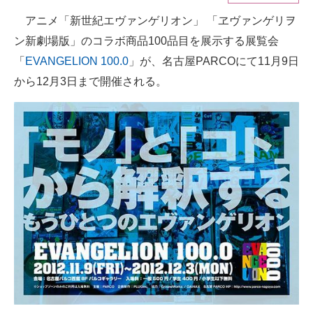
アニメ「新世紀エヴァンゲリオン」 「ヱヴァンゲリヲ
ITの今と未来を見通す
ン新劇場版」のコラボ商品100品目を展示する展覧会
スマホと通信の最新トレンド
「
EVANGELION 100.0
」が、名古屋PARCOにて11月9日
から12月3日まで開催される。
進化するPCとデバイスの未来
好きが集まる 比べて選べる
ビジネスと働き方のヒント
AI活用のいまが分かる
企業ITのトレンドを詳説
経営リーダーのコミュニティ
マーケ×ITの今がよく分かる
ITエンジニア向け専門サイト