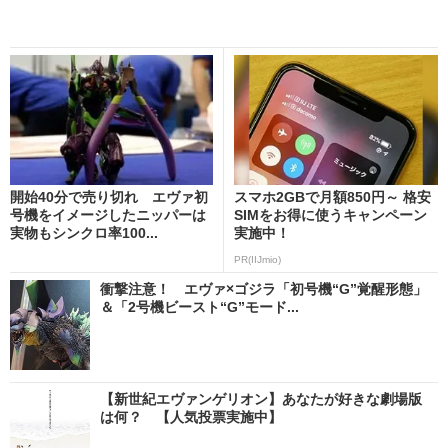
開始40分で売り切れ エヴァ初
スマホ2GBで月額850円～ 格安
号機をイメージしたニッパーは
SIMをお得に使うキャンペーン
実物もシンクロ率100...
実施中！
PR(IIJmio)
衝撃注意！ エヴァ×ゴジラ「初号機“G”覚醒形態」
＆「2号機ビースト“G”モード...
【新世紀エヴァンゲリオン】あなたが好きな劇場版
は何？ 【人気投票実施中】