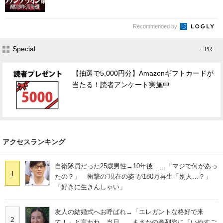
Recommended by
Special
- PR -
【抽選で5,000円分】Amazonギフトカードが
当たる！読者アンケート実施中
アクセスランキング
自衛隊員だった25歳男性→10年後……「マジで何があっ
1
たの？」 衝撃の“現在の姿”が180万再生「別人…？」
「好きに生きんしゃい」
友人の結婚式へお呼ばれ→「エレガントな格好で来
2
て！」と言われ、当日……まさかの参列姿に「いやすご