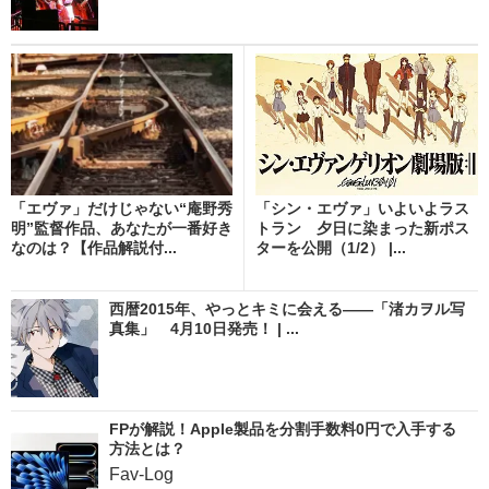
「エヴァ」だけじゃない“庵野秀
「シン・エヴァ」いよいよラス
明”監督作品、あなたが一番好き
トラン 夕日に染まった新ポス
なのは？【作品解説付...
ターを公開（1/2） |...
西暦2015年、やっとキミに会える――「渚カヲル写
真集」 4月10日発売！ | ...
FPが解説！Apple製品を分割手数料0円で入手する
方法とは？
Fav-Log