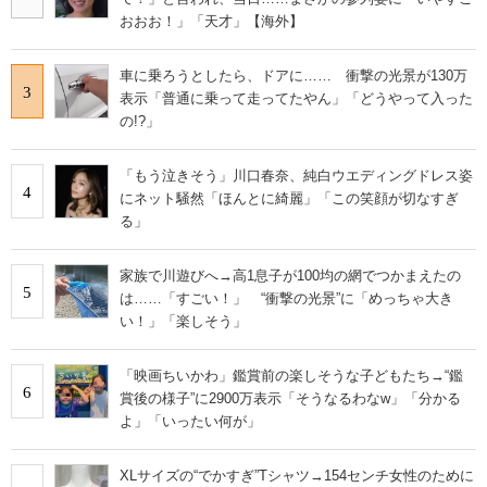
おおお！」「天才」【海外】
車に乗ろうとしたら、ドアに…… 衝撃の光景が130万
3
表示「普通に乗って走ってたやん」「どうやって入った
の!?」
「もう泣きそう」川口春奈、純白ウエディングドレス姿
4
にネット騒然「ほんとに綺麗」「この笑顔が切なすぎ
る」
家族で川遊びへ→高1息子が100均の網でつかまえたの
5
は……「すごい！」 “衝撃の光景”に「めっちゃ大き
い！」「楽しそう」
「映画ちいかわ」鑑賞前の楽しそうな子どもたち→“鑑
6
賞後の様子”に2900万表示「そうなるわなw」「分かる
よ」「いったい何が」
XLサイズの“でかすぎ”Tシャツ→154センチ女性のために