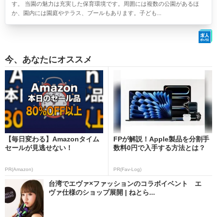
す。 当園の魅力は充実した保育環境です。周囲には複数の公園があるほ
か、園内には園庭やテラス、プールもあります。子ども...
今、あなたにオススメ
【毎日変わる】Amazonタイム
FPが解説！Apple製品を分割手
セールが見逃せない！
数料0円で入手する方法とは？
PR(Amazon)
PR(Fav-Log)
台湾でエヴァ×ファッションのコラボイベント エ
ヴァ仕様のショップ展開 | ねとら...