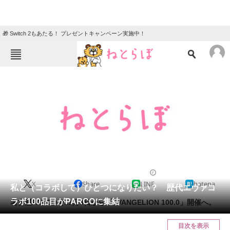
🎁 Switch 2もあたる！ プレゼントキャンペーン実施中！
ねとらぼメニュー
TOP
ニュース
エンタメ
クイズ
グルメ
地域
住まい
教育・育児
動物
リサーチ
2012/11/05 14:23（公開）
X
Share
LINE
hatena
会員記事
私と（コラボして）ひとつになりたい？ 歴代エヴァコ
ラボ100品目がPARCOに集結
名古屋PARCOで11月9日から「EVANGELION 100.0」開催へ。
メディア
目次を表示
注目記事を集めた総合ページ