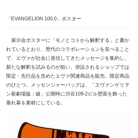
企業向けIT製品の総合サイト
「EVANGELION 100.0」ポスター
IT製品の技術・比較・事例
製造業のIT導入・活用を支援
展示会ポスターに「モノとコトから解釈する」と書か
モノづくり技術者専門サイト
れているとおり、歴代のコラボレーションを並べること
で、エヴァが社会に発信してきたメッセージを集約し、
エレクトロニクス専門サイト
新たな解釈を試みるのが狙い。併設されるショップでは
電子設計の基本と応用
限定・先行品を含めたエヴァ関連商品を販売。限定商品
のひとつ、メッセンジャーバッグは、「ヱヴァンゲリヲ
エネルギーの専門メディア
ン新劇場版：破」公開時に渋谷109-2ビル壁面を飾った
建設×テクノロジーの最前線
垂れ幕を素材にしている。
ちょっと気になるネットの話題