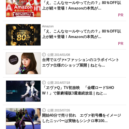
「え、こんなセールやってたの？」80％OFF以
上が続々登場！Amazonの本気が...
PR
Amazon
「え、こんなセールやってたの？」80％OFF以
上が続々登場！Amazonの本気が...
PR
公開 2014/01/08
台湾でエヴァ×ファッションのコラボイベント
エヴァ仕様のショップ展開 | ねとら...
公開 2014/07/18
「ヱヴァQ」TV初放映 「金曜ロードSHO
W！」で新劇場版3週連続放送 | ねと...
公開 2015/07/26
開始40分で売り切れ エヴァ初号機をイメージ
したニッパーは実物もシンクロ率100...