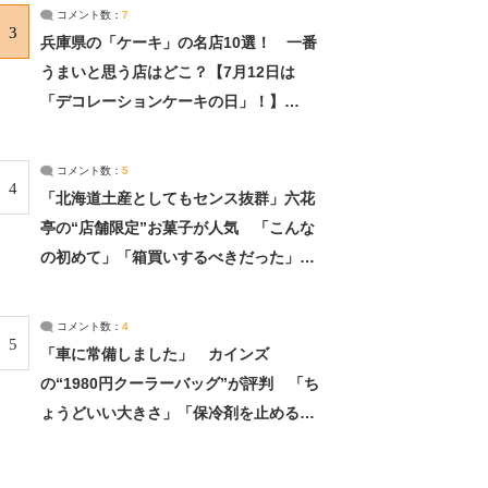
サーチ：2ページ目
コメント数：
7
3
兵庫県の「ケーキ」の名店10選！ 一番
うまいと思う店はどこ？【7月12日は
「デコレーションケーキの日」！】
（2/4） | 兵庫県 ねとらぼリサーチ：2ペ
ージ目
コメント数：
5
4
「北海道土産としてもセンス抜群」六花
亭の“店舗限定”お菓子が人気 「こんな
の初めて」「箱買いするべきだった」
（1/2） | 北海道 ねとらぼリサーチ
コメント数：
4
5
「車に常備しました」 カインズ
の“1980円クーラーバッグ”が評判 「ち
ょうどいい大きさ」「保冷剤を止めるベ
ルトが良い」（1/5） | ライフ ねとらぼ
リサーチ