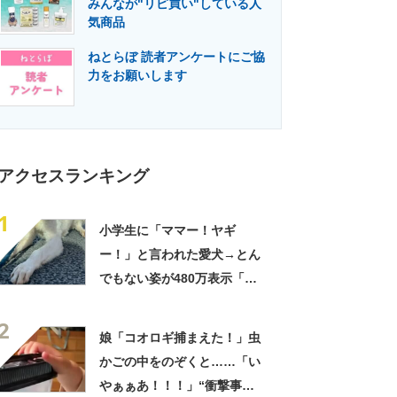
みんなが"リピ買い"している人
門メディア
建設×テクノロジーの最前線
気商品
ねとらぼ 読者アンケートにご協
力をお願いします
アクセスランキング
1
小学生に「ママー！ヤギ
ー！」と言われた愛犬→とん
でもない姿が480万表示「ど
う見ても犬ですけど？って顔
2
してる」「ストレス消え去っ
娘「コオロギ捕まえた！」虫
た」
かごの中をのぞくと……「い
やぁぁあ！！！」“衝撃事