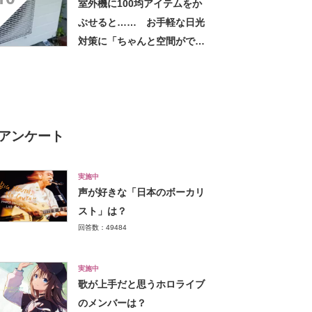
室外機に100均アイテムをか
しちゃいました」の声
ぶせると…… お手軽な日光
対策に「ちゃんと空間ができ
てグー」「これで楽します」
アンケート
実施中
声が好きな「日本のボーカリ
スト」は？
回答数：49484
実施中
歌が上手だと思うホロライブ
のメンバーは？