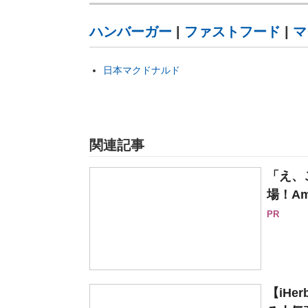
ハンバーガー
|
ファストフード
|
マ
日本マクドナルド
関連記事
「え、
場！Am
PR
【iH