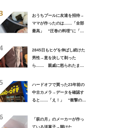
実”が160万再生「知らぬが
3
仏」
おうちプールに友達を招待→
ママが作ったのは……「全部
最高」 “圧巻の料理”に「う
っひょ～！」「勝手におっじ
4
ゃまっしまーーす！」
2845日もヒゲを伸ばし続けた
男性→意を決して剃った
ら…… 親戚に怒られたまさ
かの理由に「えぇwwwそんな
5
ぁ」「どんまいです」
ハードオフで買った23年前の
中古カメラ→データを確認す
ると……「え！」 “衝撃の中
身”に「そんなことあるのか」
6
「ドラマのような展開」
「萩の月」のメーカーが作っ
ている洋菓子→開けた