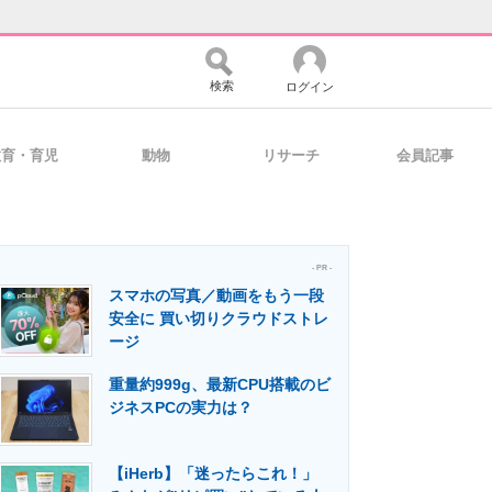
検索
ログイン
教育・育児
動物
リサーチ
会員記事
バイスの未来
好きが集まる 比べて選べる
- PR -
スマホの写真／動画をもう一段
コミュニティ
マーケ×ITの今がよく分かる
安全に 買い切りクラウドストレ
ージ
重量約999g、最新CPU搭載のビ
・活用を支援
ジネスPCの実力は？
【iHerb】「迷ったらこれ！」