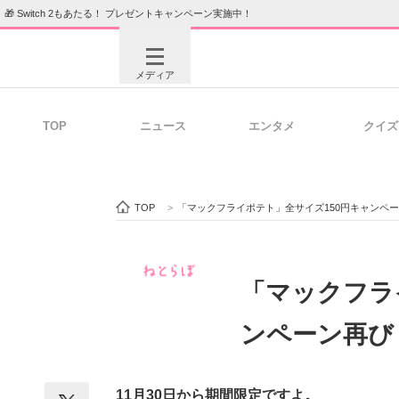
🎁 Switch 2もあたる！ プレゼントキャンペーン実施中！
メディア
TOP
ニュース
エンタメ
クイズ
注目記事を集めた総合ページ
ITの今
TOP
>
「マックフライポテト」全サイズ150円キャンペ
ビジネスと働き方のヒント
AI活用
「マックフラ
ンペーン再び
ITエンジニア向け専門サイト
企業向けI
11月30日から期間限定ですよ。