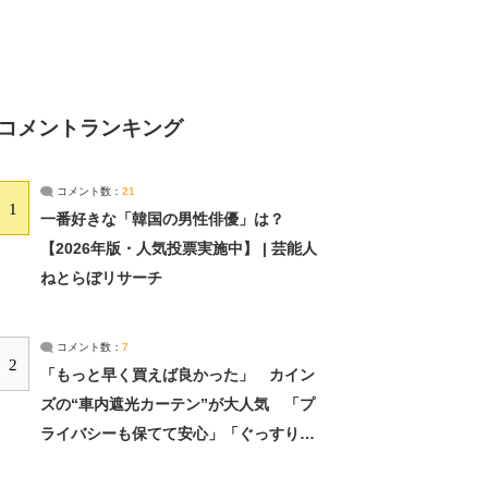
コメントランキング
コメント数：
21
1
一番好きな「韓国の男性俳優」は？
【2026年版・人気投票実施中】 | 芸能人
ねとらぼリサーチ
コメント数：
7
2
「もっと早く買えば良かった」 カイン
ズの“車内遮光カーテン”が大人気 「プ
ライバシーも保てて安心」「ぐっすり眠
れました」（2/2） | ライフ ねとらぼリ