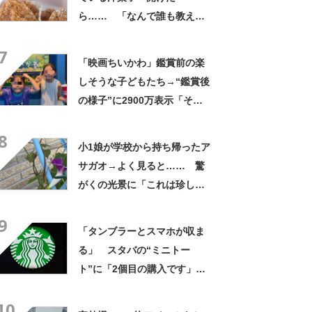
ら…… 「なんで誰も教えて
くれなかったんだ」驚きの中
7
身に「バレたか」「えっ食べ
「映画ちいかわ」鑑賞前の楽
たい」
しそうな子どもたち→“鑑賞後
の様子”に2900万表示「そう
なるわなw」「分かるよ」
8
「いったい何が」
小1娘が学校から持ち帰ったア
サガオ→よく見ると…… 驚
がくの光景に「これは珍し
い！」「え、めっちゃおしゃ
9
れ」
「タンブラーとスマホが収ま
る」 スタバの“ミニトー
ト”に「2個目の購入です」
「夏らしく涼しげ、そして軽
10
い」「店舗で見つけて即購入