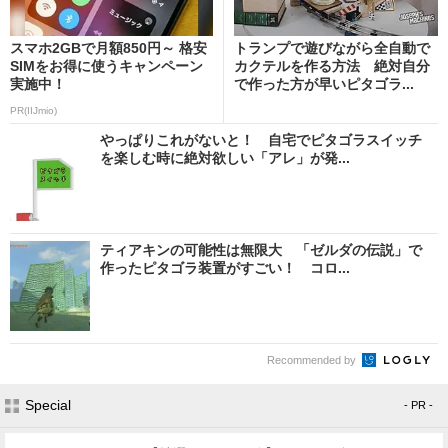
スマホ2GBで月額850円～ 格安
トランプで遊びながら全自動で
SIMをお得に使うキャンペーン
カクテルを作る方法 絶対自分
実施中！
で作った方が早いピタゴラ...
PR(IIJmio)
やっぱりこれがないと！ 自宅でピタゴラスイッチ
を楽しむ時に絶対欲しい「アレ」が発...
ティアキンの可能性は無限大 「ゼルダの伝説」で
作ったピタゴラ装置がすごい！ コロ...
Recommended by
Special
- PR -