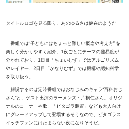
企業向けIT製品の総合サイト
IT製品の技術・比較・事例
タイトルロゴを見る限り、あのゆるさは健在のようだ
製造業のIT導入・活用を支援
番組では“子どもにはちょっと難しい概念や考え方” を
モノづくり技術者専門サイト
楽しく分かりやすく紹介。1夜ごとにテーマの難易度が
エレクトロニクス専門サイト
分かれており、1日目「ちょいむず」ではアルゴリズム
やレイヤー、2日目「かなりむず」では機構や認知科学
電子設計の基本と応用
を取り扱う。
エネルギーの専門メディア
解説するのは定時番組ではおなじみのキャラ“百科おじ
建設×テクノロジーの最前線
さん”と、ゲスト出演のラーメンズ・片桐仁さん。オリジ
ナルのコーナーや歌、「ピタゴラ装置」なども大人向け
ちょっと気になるネットの話題
にグレードアップして登場するそうなので、ピタゴラス
イッチファンにはたまらない夜になりそうだ。