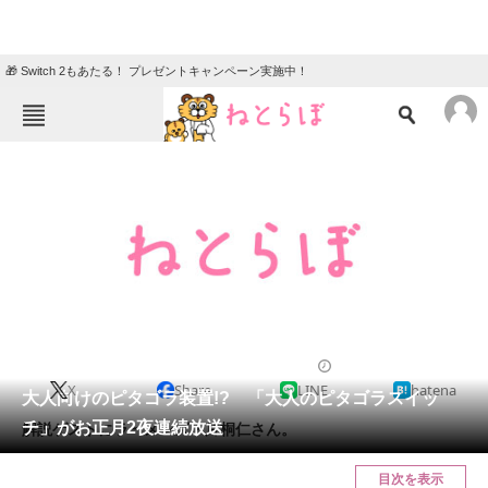
🎁 Switch 2もあたる！ プレゼントキャンペーン実施中！
ねとらぼメニュー
TOP
ニュース
エンタメ
クイズ
グルメ
地域
住まい
教育・育児
動物
リサーチ
2012/12/04 14:55（公開）
X
Share
LINE
hatena
会員記事
大人向けのピタゴラ装置!? 「大人のピタゴラスイッ
チ」がお正月2夜連続放送
解説ゲストにラーメンズ・片桐仁さん。
メディア
目次を表示
注目記事を集めた総合ページ