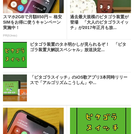
スマホ2GBで月額850円～ 格安
過去最大規模のピタゴラ装置が
SIMをお得に使うキャンペーン
登場 「大人のピタゴラスイッ
実施中！
チ」が2017年正月も放...
PR(IIJmio)
ピタゴラ装置のタネ明かしが見られるぞ！ 「ピタ
ゴラ装置大解説スペシャル」放送決定...
「ピタゴラスイッチ」のiOS歌アプリ3本同時リリー
スで「アルゴリズムこうしん」や...