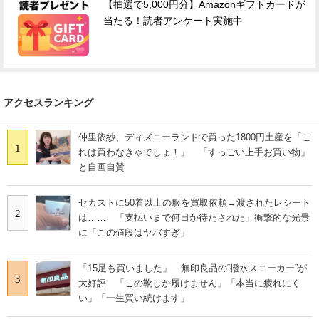
【抽選で5,000円分】Amazonギフトカードが
当たる！読者アンケート実施中
アクセスランキング
仲里依紗、ディズニーランドで買った1800円土産を「こ
1
れは買わなきゃでしょ！」 「すっごい上手お買い物」
と自画自賛
セカストに50着以上の服を買取依頼→渡されたレシート
2
は…… 「支払いまで何日か待たされた」衝撃的な光景
に「この値段はヤバすぎ」
「15足も買いました」 無印良品の“撥水スニーカー”が
3
大好評 「この靴しか履けません」「本当に疲れにく
い」「一生買い続けます」