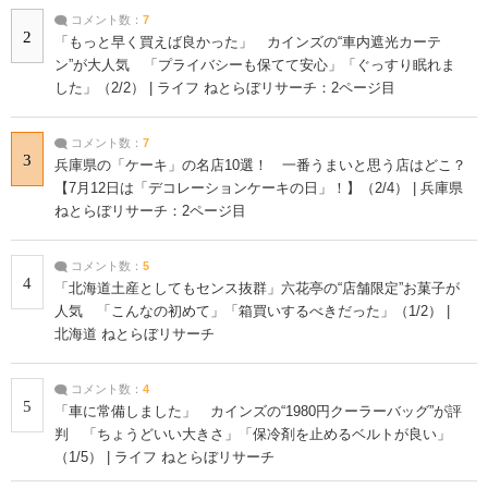
コメント数：
7
2
「もっと早く買えば良かった」 カインズの“車内遮光カーテ
ン”が大人気 「プライバシーも保てて安心」「ぐっすり眠れま
した」（2/2） | ライフ ねとらぼリサーチ：2ページ目
コメント数：
7
3
兵庫県の「ケーキ」の名店10選！ 一番うまいと思う店はどこ？
【7月12日は「デコレーションケーキの日」！】（2/4） | 兵庫県
ねとらぼリサーチ：2ページ目
コメント数：
5
4
「北海道土産としてもセンス抜群」六花亭の“店舗限定”お菓子が
人気 「こんなの初めて」「箱買いするべきだった」（1/2） |
北海道 ねとらぼリサーチ
コメント数：
4
5
「車に常備しました」 カインズの“1980円クーラーバッグ”が評
判 「ちょうどいい大きさ」「保冷剤を止めるベルトが良い」
（1/5） | ライフ ねとらぼリサーチ