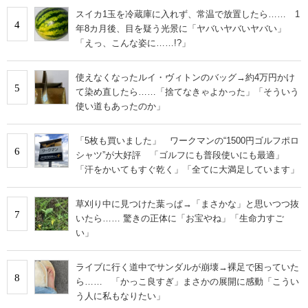
スイカ1玉を冷蔵庫に入れず、常温で放置したら…… 1
4
年8カ月後、目を疑う光景に「ヤバいヤバいヤバい」
「えっ、こんな姿に……!?」
使えなくなったルイ・ヴィトンのバッグ→約4万円かけ
5
て染め直したら……「捨てなきゃよかった」「そういう
使い道もあったのか」
「5枚も買いました」 ワークマンの“1500円ゴルフポロ
6
シャツ”が大好評 「ゴルフにも普段使いにも最適」
「汗をかいてもすぐ乾く」「全てに大満足しています」
草刈り中に見つけた葉っぱ→「まさかな」と思いつつ抜
7
いたら…… 驚きの正体に「お宝やね」「生命力すご
い」
ライブに行く道中でサンダルが崩壊→裸足で困っていた
8
ら…… 「かっこ良すぎ」まさかの展開に感動「こうい
う人に私もなりたい」