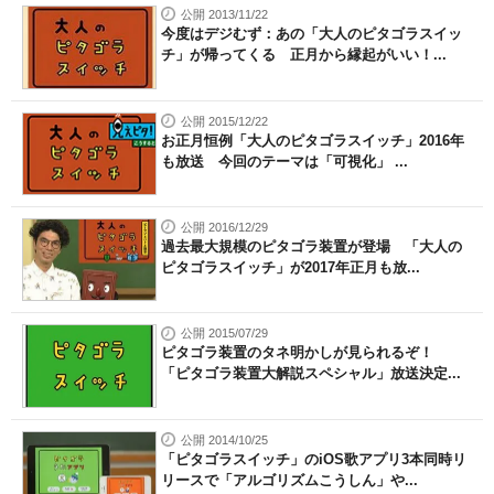
公開 2013/11/22
今度はデジむず：あの「大人のピタゴラスイッ
チ」が帰ってくる 正月から縁起がいい！...
公開 2015/12/22
お正月恒例「大人のピタゴラスイッチ」2016年
も放送 今回のテーマは「可視化」 ...
公開 2016/12/29
過去最大規模のピタゴラ装置が登場 「大人の
ピタゴラスイッチ」が2017年正月も放...
公開 2015/07/29
ピタゴラ装置のタネ明かしが見られるぞ！
「ピタゴラ装置大解説スペシャル」放送決定...
公開 2014/10/25
「ピタゴラスイッチ」のiOS歌アプリ3本同時リ
リースで「アルゴリズムこうしん」や...