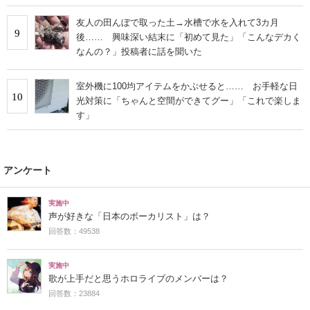
友人の田んぼで取った土→水槽で水を入れて3カ月
9
後…… 興味深い結末に「初めて見た」「こんなデカく
なんの？」投稿者に話を聞いた
室外機に100均アイテムをかぶせると…… お手軽な日
10
光対策に「ちゃんと空間ができてグー」「これで楽しま
す」
アンケート
実施中
声が好きな「日本のボーカリスト」は？
回答数：49538
実施中
歌が上手だと思うホロライブのメンバーは？
回答数：23884