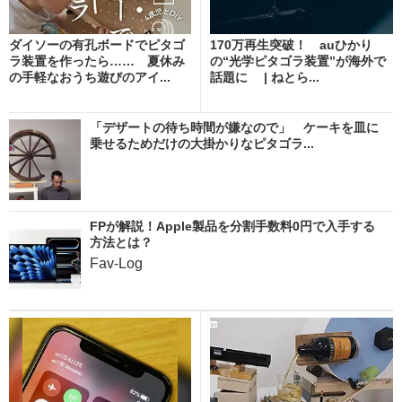
ダイソーの有孔ボードでピタゴ
170万再生突破！ auひかり
ラ装置を作ったら…… 夏休み
の“光学ピタゴラ装置”が海外で
の手軽なおうち遊びのアイ...
話題に | ねとら...
「デザートの待ち時間が嫌なので」 ケーキを皿に
乗せるためだけの大掛かりなピタゴラ...
FPが解説！Apple製品を分割手数料0円で入手する
方法とは？
Fav-Log