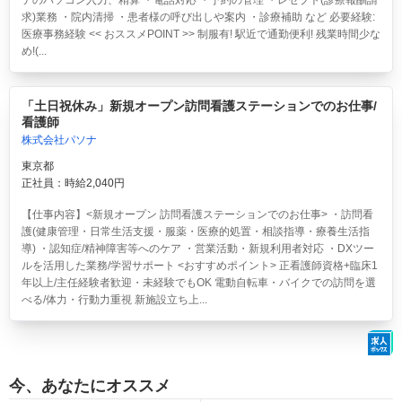
テのパソコン入力、精算 ・電話対応 ・予約の管理 ・レセプト(診療報酬請
求)業務 ・院内清掃 ・患者様の呼び出しや案内 ・診療補助 など 必要経験:
医療事務経験 << おススメPOINT >> 制服有! 駅近で通勤便利! 残業時間少な
め!(...
「土日祝休み」新規オープン訪問看護ステーションでのお仕事/
看護師
株式会社パソナ
東京都
正社員：時給2,040円
【仕事内容】<新規オープン 訪問看護ステーションでのお仕事> ・訪問看
護(健康管理・日常生活支援・服薬・医療的処置・相談指導・療養生活指
導) ・認知症/精神障害等へのケア ・営業活動・新規利用者対応 ・DXツー
ルを活用した業務/学習サポート <おすすめポイント> 正看護師資格+臨床1
年以上/主任経験者歓迎・未経験でもOK 電動自転車・バイクでの訪問を選
べる/体力・行動力重視 新施設立ち上...
今、あなたにオススメ