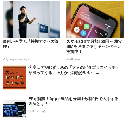
事例から学ぶ『特権アクセス管
スマホ2GBで月額850円～ 格安
理』
SIMをお得に使うキャンペーン
実施中！
PR(KeeperSecurity)
PR(IIJmio)
今度はデジむず：あの「大人のピタゴラスイッチ」
が帰ってくる 正月から縁起がいい！...
FPが解説！Apple製品を分割手数料0円で入手する
方法とは？
PR(Fav-Log)