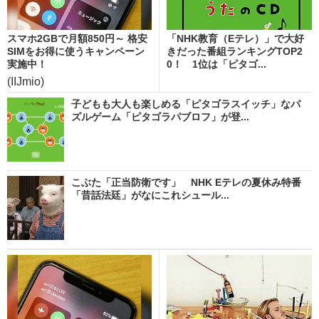
スマホ2GBで月額850円～ 格安
「NHK教育（Eテレ）」で大好
SIMをお得に使うキャンペーン
きだった番組ランキングTOP2
実施中！
0！ 1位は「ピタゴ...
(IIJmio)
子どもも大人も楽しめる「ピタゴラスイッチ」なパ
ズルゲーム「ピタゴラパブロフ」が登...
こぶた「正当防衛です」 NHK Eテレの夏休み特番
「昔話法廷」がなにこれシュール...