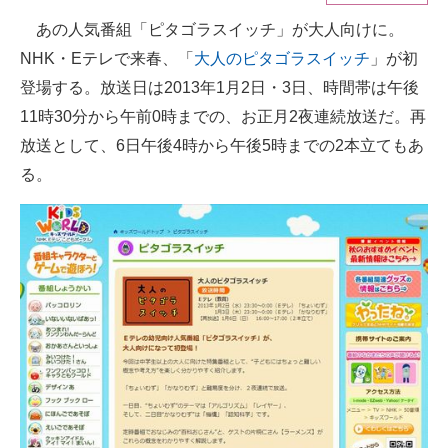
あの人気番組「ピタゴラスイッチ」が大人向けに。
ITの今と未来を見通す
NHK・Eテレで来春、「
大人のピタゴラスイッチ
」が初
スマホと通信の最新トレンド
登場する。放送日は2013年1月2日・3日、時間帯は午後
11時30分から午前0時までの、お正月2夜連続放送だ。再
進化するPCとデバイスの未来
放送として、6日午後4時から午後5時までの2本立てもあ
好きが集まる 比べて選べる
る。
ビジネスと働き方のヒント
AI活用のいまが分かる
企業ITのトレンドを詳説
経営リーダーのコミュニティ
マーケ×ITの今がよく分かる
ITエンジニア向け専門サイト