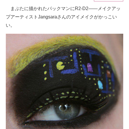
まぶたに描かれたパックマンにR2-D2――メイクアッ
ITの今と未来を見通す
プアーティストJangsaraさんのアイメイクがかっこい
スマホと通信の最新トレンド
い。
進化するPCとデバイスの未来
好きが集まる 比べて選べる
ビジネスと働き方のヒント
AI活用のいまが分かる
企業ITのトレンドを詳説
経営リーダーのコミュニティ
マーケ×ITの今がよく分かる
ITエンジニア向け専門サイト