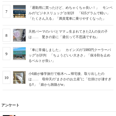
「通勤用に買ったけど、めちゃくちゃ良い！」 モンベ
7
ルの“ビジネスリュック”が好評 「615グラムで軽い」
「たくさん入る」「満員電車に乗りやすくなった」
天然パーマのパパとママ→生まれてきた2人の女の子
8
は…… 驚きの姿に「遺伝って不思議ですね」
「車に常備しました」 カインズの“1980円クーラーバ
9
ッグ”が評判 「ちょうどいい大きさ」「保冷剤を止め
るベルトが良い」
小6娘が修学旅行で栃木へ→帰宅後、取り出したの
10
は…… 母仰天の“まさかのお土産”に「仕掛けが凄すぎ
る!!」「娘から賄賂がw」
アンケート