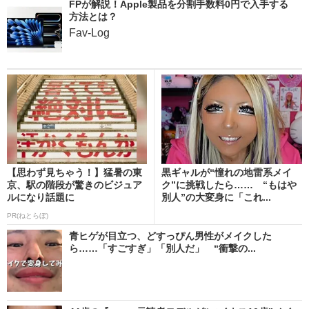
FPが解説！Apple製品を分割手数料0円で入手する
方法とは？
Fav-Log
【思わず見ちゃう！】猛暑の東
黒ギャルが“憧れの地雷系メイ
京、駅の階段が驚きのビジュア
ク”に挑戦したら…… “もはや
ルになり話題に
別人”の大変身に「これ...
PR(ねとらぼ)
青ヒゲが目立つ、どすっぴん男性がメイクした
ら……「すごすぎ」「別人だ」 “衝撃の...