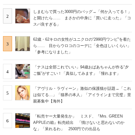
しまむらで買った3000円のバッグ→「何か入ってる！」
2
と開けたら…… まさかの中身に「買いに走った」「コ
スパ良すぎる」
62歳・62キロの女性がユニクロの“2990円ワンピ”を着た
3
ら…… 目からウロコのコーデに「全色ほしいくらい」
「参考になりました」
「ナスは全部これでいい」94歳おばあちゃんが作る“夕
4
ご飯”がすごい！「真似してみます」「憧れます」
「アヴリル・ラヴィーン」激似の保護猫が話題→「これ
5
は似てる…」「猫界の本人」「アイラインまで完璧」里
親募集中【海外】
「転売ヤー大量発生か」 ミスド、『Mrs. GREEN
6
APPLEの箱』転売続出 「情けないと思わないのか
な」「呆れるわ」 2500円での出品も