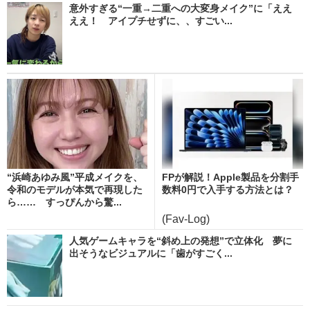
意外すぎる“一重→二重への大変身メイク”に「ええ
ええ！ アイプチせずに、、すごい...
“浜崎あゆみ風”平成メイクを、
FPが解説！Apple製品を分割手
令和のモデルが本気で再現した
数料0円で入手する方法とは？
ら…… すっぴんから驚...
(Fav-Log)
人気ゲームキャラを“斜め上の発想”で立体化 夢に
出そうなビジュアルに「歯がすごく...