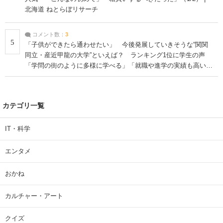
北海道 ねとらぼリサーチ
コメント数：
3
5
「子供ができたら通わせたい」 今後発展していきそうな“関関
同立・産近甲龍の大学”といえば？ ランキング1位に学生の声
「学問の街のように多様に学べる」「就職や進学の実績も高い」
| 大学 ねとらぼリサーチ
カテゴリ一覧
IT・科学
エンタメ
おかね
カルチャー・アート
クイズ