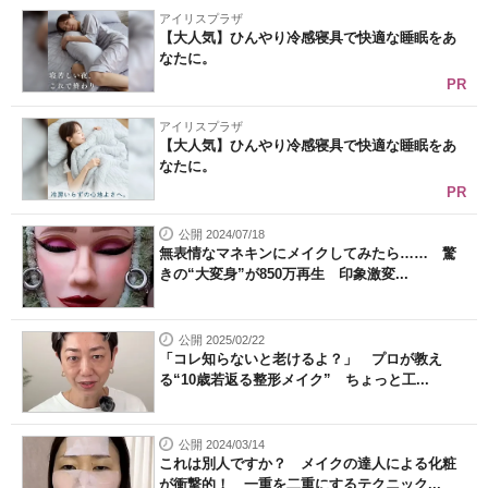
アイリスプラザ
【大人気】ひんやり冷感寝具で快適な睡眠をあ
なたに。
PR
アイリスプラザ
【大人気】ひんやり冷感寝具で快適な睡眠をあ
なたに。
PR
公開 2024/07/18
無表情なマネキンにメイクしてみたら…… 驚
きの“大変身”が850万再生 印象激変...
公開 2025/02/22
「コレ知らないと老けるよ？」 プロが教え
る“10歳若返る整形メイク” ちょっと工...
公開 2024/03/14
これは別人ですか？ メイクの達人による化粧
が衝撃的！ 一重を二重にするテクニック...