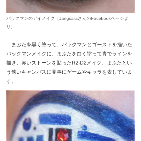
企業向けIT製品の総合サイト
パックマンのアイメイク（JangsaraさんのFacebookページよ
IT製品の技術・比較・事例
り）
製造業のIT導入・活用を支援
まぶたを黒く塗って、パックマンとゴーストを描いた
モノづくり技術者専門サイト
パックマンメイクに、まぶたを白く塗って青でラインを
エレクトロニクス専門サイト
描き、赤いストーンを貼ったR2-D2メイク。まぶたとい
う狭いキャンパスに見事にゲームやキャラを表していま
電子設計の基本と応用
す。
エネルギーの専門メディア
建設×テクノロジーの最前線
ちょっと気になるネットの話題