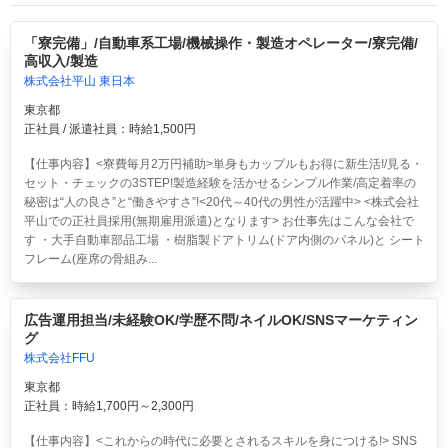
「寮完備」/自動車系工場/機械操作・製造オペレーター/寮完備/
高収入/製造
株式会社平山 東日本
東京都
正社員 / 派遣社員：時給1,500円
【仕事内容】<寮費毎月2万円補助>単身もカップルもお得に新生活!/見る・
セット・チェックの3STEP!製造経験を活かせるシンプル作業/高定着率の
秘密は“人の良さ”と“働きやすさ”!<20代～40代の男性が活躍中> <株式会社
平山での正社員採用(無期雇用派遣)となります> お仕事先はこんな会社で
す ・大手自動車部品工場 ・樹脂製ドアトリム(ドア内側のパネル)と シート
フレーム(座席の骨組み...
広告運用担当/未経験OK/学歴不問/ネイルOK/SNSマーケティン
グ
株式会社FFU
東京都
正社員：時給1,700円～2,300円
【仕事内容】<これからの時代に必要とされるスキルを身につける!> SNS