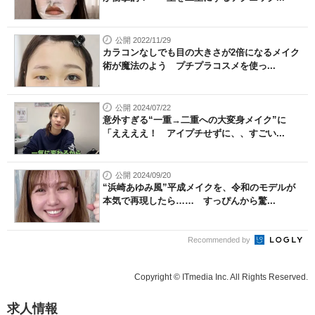
公開 2022/11/29
カラコンなしでも目の大きさが2倍になるメイク
術が魔法のよう プチプラコスメを使っ...
公開 2024/07/22
意外すぎる“一重→二重への大変身メイク”に
「ええええ！ アイプチせずに、、すごい...
公開 2024/09/20
“浜崎あゆみ風”平成メイクを、令和のモデルが
本気で再現したら…… すっぴんから驚...
Recommended by
Copyright © ITmedia Inc. All Rights Reserved.
求人情報