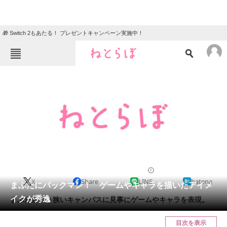
🎁 Switch 2もあたる！ プレゼントキャンペーン実施中！
ねとらぼメニュー
TOP
ニュース
エンタメ
クイズ
グルメ
地域
住まい
教育・育児
動物
リサーチ
2012/12/16 12:00（公開）
X
Share
LINE
hatena
会員記事
まぶたにパックマン！ ゲームやキャラを描いたアイメ
イクが秀逸
まぶたという狭いキャンパスに見事にゲームやキャラを表現。
メディア
目次を表示
注目記事を集めた総合ページ