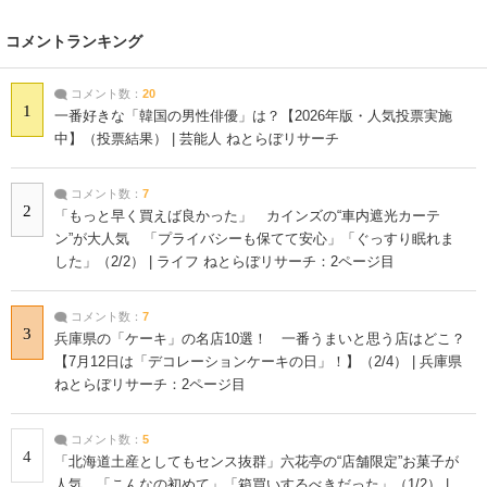
コメントランキング
コメント数：
20
1
一番好きな「韓国の男性俳優」は？【2026年版・人気投票実施
中】（投票結果） | 芸能人 ねとらぼリサーチ
コメント数：
7
2
「もっと早く買えば良かった」 カインズの“車内遮光カーテ
ン”が大人気 「プライバシーも保てて安心」「ぐっすり眠れま
した」（2/2） | ライフ ねとらぼリサーチ：2ページ目
コメント数：
7
3
兵庫県の「ケーキ」の名店10選！ 一番うまいと思う店はどこ？
【7月12日は「デコレーションケーキの日」！】（2/4） | 兵庫県
ねとらぼリサーチ：2ページ目
コメント数：
5
4
「北海道土産としてもセンス抜群」六花亭の“店舗限定”お菓子が
人気 「こんなの初めて」「箱買いするべきだった」（1/2） |