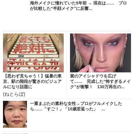
海外メイクに憧れていた5年前 → 現在は…… プロ
が比較した“半顔メイク”に反響...
【思わず見ちゃう！】猛暑の東
紫のアイシャドウを広げ
京、駅の階段が驚きのビジュア
て…… 完成した“怖すぎるメイ
ルになり話題に
ク”が衝撃！ 130万再生の...
(ねとらぼ)
一重まぶたの素朴な女性→プロがフルメイクした
ら……「すご！」「10歳若返った」 ...