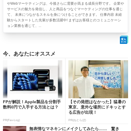
やWebマーケティングは、今後さらに需要が高まる成長分野です。 企業や
サービスの魅力を発信し、人と商品をつなぐマーケティングの仕事を通じ
て、 未来につながるスキルを身につけることができます。 仕事内容 未経
験からスタートした先輩が多数活躍中! まずはお客様とのコミュニケーシ
ョン業務を通じて、...
今、あなたにオススメ
FPが解説！Apple製品を分割手
【その発想はなかった】猛暑の
数料0円で入手する方法とは？
東京、意外な場所にドキッとす
る広告が出現！
PR(Fav-Log)
PR(ねとらぼ)
無表情なマネキンにメイクしてみたら…… 驚き