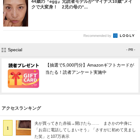
44歳の『egg』元読者モデルが“マイナス10歳”メイ
クで大変身！ 2児の母の“...
Recommended by
Special
- PR -
【抽選で5,000円分】Amazonギフトカードが
当たる！読者アンケート実施中
アクセスランキング
夫が買ってきた赤福→開けたら…… まさかの中身に
1
「お店に電話してしまいそう」「さすがに初めて見まし
た笑」と107万表示