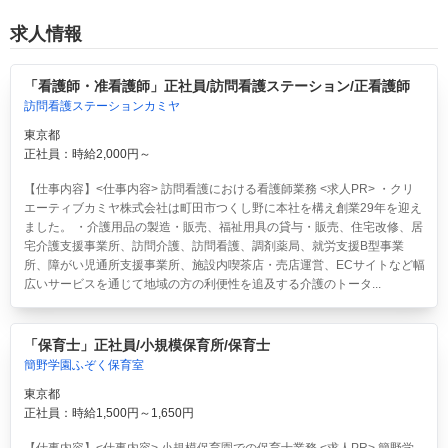
求人情報
「看護師・准看護師」正社員/訪問看護ステーション/正看護師
訪問看護ステーションカミヤ
東京都
正社員：時給2,000円～
【仕事内容】<仕事内容> 訪問看護における看護師業務 <求人PR> ・クリ
エーティブカミヤ株式会社は町田市つくし野に本社を構え創業29年を迎え
ました。 ・介護用品の製造・販売、福祉用具の貸与・販売、住宅改修、居
宅介護支援事業所、訪問介護、訪問看護、調剤薬局、就労支援B型事業
所、障がい児通所支援事業所、施設内喫茶店・売店運営、ECサイトなど幅
広いサービスを通じて地域の方の利便性を追及する介護のトータ...
「保育士」正社員/小規模保育所/保育士
簡野学園ふぞく保育室
東京都
正社員：時給1,500円～1,650円