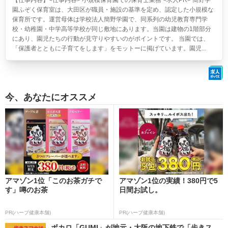
【仕事内容】<仕事内容> 小規模保育園での保育士業務 <求人PR> 簡野学
園ふぞく保育室は、大田区が職員・施設の基準を定め、認定した小規模な
保育所です。運営母体は学校法人簡野学園で、同系列の幼児教育専門学
校・幼稚園・中学高等学校が同じ敷地にあります。当園は建物の1階部分
にあり、園児たちの行動が見守りやすいのがポイントです。 当園では、
「保護者とともに子育てをします」をモットーに掲げています。園児...
今、あなたにオススメ
アマゾン1位「このお茶ガチで
アマゾン1位の実績！380円で5
す」噂のお茶
日間お試し。
PR(ハーブ健康本舗)
PR(ハーブ健康本舗)
ボカロ「GUMI」が地元・大阪の地下鉄で「歩きス