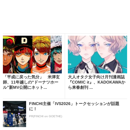
「平成に戻った気分」 米津玄
大人オタク女子向け月刊漫画誌
師、11年越しの“ドーナツホー
『COMIC it』、KADOKAWAか
ル”新MV公開にネット...
ら来春創刊 ...
FINCHI主催「IVS2026」トークセッションが話題
に！
PR(FINCHI on GOETHE)