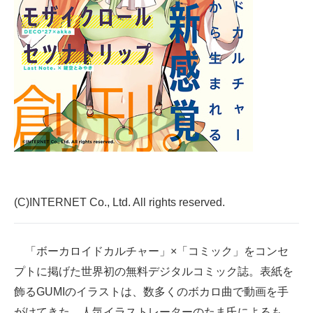
企業向けIT製品の総合サイト
IT製品の技術・比較・事例
製造業のIT導入・活用を支援
モノづくり技術者専門サイト
エレクトロニクス専門サイト
電子設計の基本と応用
エネルギーの専門メディア
(C)INTERNET Co., Ltd. All rights reserved.
建設×テクノロジーの最前線
「ボーカロイドカルチャー」×「コミック」をコンセ
ちょっと気になるネットの話題
プトに掲げた世界初の無料デジタルコミック誌。表紙を
飾るGUMIのイラストは、数多くのボカロ曲で動画を手
がけてきた、人気イラストレーターのたま氏によるも