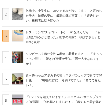
散歩中、小学生に「ぬいぐるみが歩いてる！」と言われ
2
た子犬 納得の姿に「最高の褒め言葉！」「遭遇した
い」投稿者に話を聞いた
レストランで“チョコレートケーキ”を頼んだら……「目
3
玉飛び出るかと思った」衝撃の1皿に「やばすぎる」と
109万表示
ワンピースを着た女性→着物に着替えると……「すっっ
4
っっご!!!!!」 驚きの“着痩せ姿”に「同一人物なのです
か？」
食べ終わったアボカドの種→スタバのカップで育てて64
5
日後…… “現在の姿”に「良さげですね」「育ててみた
い！」
「Tシャツを超えています！」ユニクロの“サテンブラウ
6
ス”が話題 「4色購入しました！」「着てると必ず褒め