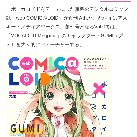
ボーカロイドをテーマにした無料のデジタルコミック
ITの今と未来を見通す
誌「web COMIC@LOID」が創刊された。配信元はアス
スマホと通信の最新トレンド
キー・メディアワークス。創刊号となるVol.0では、
「VOCALOID Megpoid」のキャラクター・GUMI（グ
進化するPCとデバイスの未来
ミ）を大々的にフィーチャーする。
好きが集まる 比べて選べる
ビジネスと働き方のヒント
AI活用のいまが分かる
企業ITのトレンドを詳説
経営リーダーのコミュニティ
マーケ×ITの今がよく分かる
ITエンジニア向け専門サイト