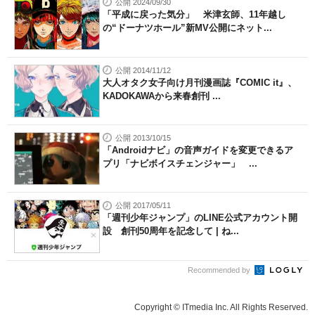
公開 2024/09/30
「平成に戻った気分」 米津玄師、11年越し
の“ドーナツホール”新MV公開にネット...
公開 2014/11/12
大人オタク女子向け月刊漫画誌『COMIC it』、
KADOKAWAから来春創刊 ...
公開 2013/10/15
「Androidナビ」の音声ガイドを変更できるア
プリ「ナビボイスチェンジャー」 ...
公開 2017/05/11
「週刊少年ジャンプ」のLINE公式アカウント開
設 創刊50周年を記念して | ね...
Recommended by
Copyright © ITmedia Inc. All Rights Reserved.