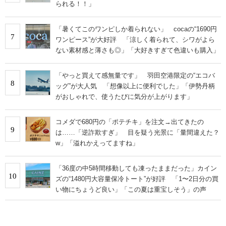
られる！！」
「暑くてこのワンピしか着られない」 cocaの“1690円
7
ワンピース”が大好評 「涼しく着られて、シワがよら
ない素材感と薄さも◎」「大好きすぎて色違いも購入」
「やっと買えて感無量です」 羽田空港限定の“エコバ
8
ッグ”が大人気 「想像以上に便利でした」「伊勢丹柄
がおしゃれで、使うたびに気分が上がります」
コメダで680円の「ポテチキ」を注文→出てきたの
9
は……「逆詐欺すぎ」 目を疑う光景に「量間違えた？
w」「溢れかえってますね」
「36度の中5時間移動しても凍ったままだった」カイン
10
ズの“1480円大容量保冷トート”が好評 「1〜2日分の買
い物にちょうど良い」「この夏は重宝しそう」の声