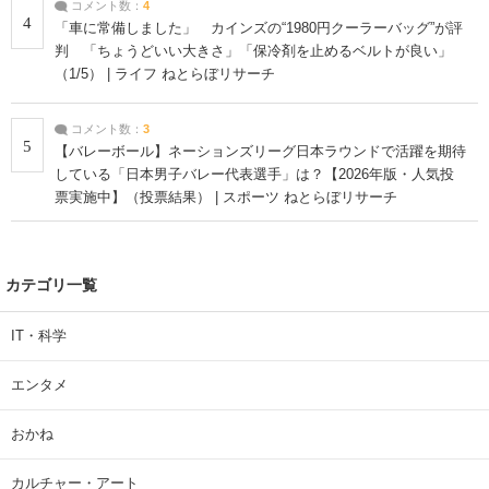
コメント数：
4
4
「車に常備しました」 カインズの“1980円クーラーバッグ”が評
判 「ちょうどいい大きさ」「保冷剤を止めるベルトが良い」
（1/5） | ライフ ねとらぼリサーチ
コメント数：
3
5
【バレーボール】ネーションズリーグ日本ラウンドで活躍を期待
している「日本男子バレー代表選手」は？【2026年版・人気投
票実施中】（投票結果） | スポーツ ねとらぼリサーチ
カテゴリ一覧
IT・科学
エンタメ
おかね
カルチャー・アート