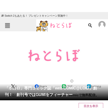
🎁 Switch 2もあたる！ プレゼントキャンペーン実施中！
ねとらぼメニュー
TOP
ニュース
エンタメ
クイズ
グルメ
地域
住まい
教育・育児
動物
リサーチ
2012/12/26 20:18（公開）
X
Share
LINE
hatena
会員記事
「ボカロ」専門コミック誌「web COMIC@LOID」創
刊！ 創刊号ではGUMIをフィーチャー
ニコニコ動画、BOOK☆WALKER、pixiv comicで無料配信。
メディア
目次を表示
注目記事を集めた総合ページ