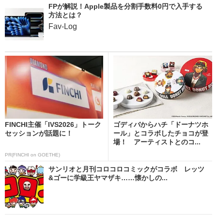
FPが解説！Apple製品を分割手数料0円で入手する
方法とは？
Fav-Log
FINCHI主催「IVS2026」トーク
ゴディバからハチ「ドーナツホ
セッションが話題に！
ール」とコラボしたチョコが登
場！ アーティストとのコ...
PR(FINCHI on GOETHE)
サンリオと月刊コロコロコミックがコラボ レッツ
&ゴーに学級王ヤマザキ……懐かしの...