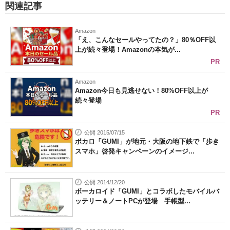
関連記事
Amazon
「え、こんなセールやってたの？」80％OFF以
上が続々登場！Amazonの本気が...
PR
Amazon
Amazon今日も見逃せない！80%OFF以上が
続々登場
PR
公開 2015/07/15
ボカロ「GUMI」が地元・大阪の地下鉄で「歩き
スマホ」啓発キャンペーンのイメージ...
公開 2014/12/20
ボーカロイド「GUMI」とコラボしたモバイルバ
ッテリー＆ノートPCが登場 手帳型...