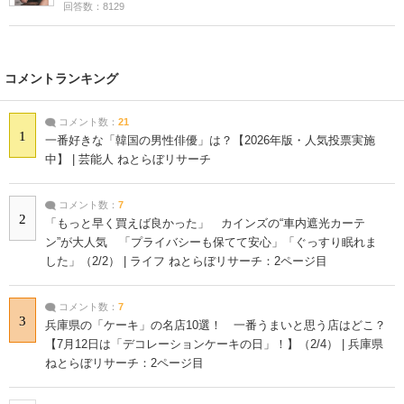
回答数：8129
コメントランキング
コメント数：
21
1
一番好きな「韓国の男性俳優」は？【2026年版・人気投票実施
中】 | 芸能人 ねとらぼリサーチ
コメント数：
7
2
「もっと早く買えば良かった」 カインズの“車内遮光カーテ
ン”が大人気 「プライバシーも保てて安心」「ぐっすり眠れま
した」（2/2） | ライフ ねとらぼリサーチ：2ページ目
コメント数：
7
3
兵庫県の「ケーキ」の名店10選！ 一番うまいと思う店はどこ？
【7月12日は「デコレーションケーキの日」！】（2/4） | 兵庫県
ねとらぼリサーチ：2ページ目