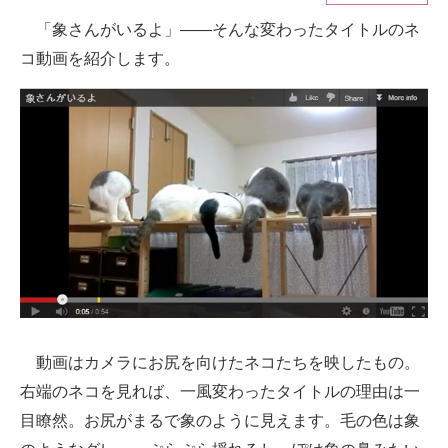
「象さんがいるよ」――そんな変わったタイトルのネ
ITの今と未来を見通す
コ動画を紹介します。
スマホと通信の最新トレンド
進化するPCとデバイスの未来
好きが集まる 比べて選べる
ビジネスと働き方のヒント
AI活用のいまが分かる
企業ITのトレンドを詳説
経営リーダーのコミュニティ
動画はカメラにお尻を向けたネコたちを映したもの。
マーケ×ITの今がよく分かる
右端のネコを見れば、一風変わったタイトルの理由は一
目瞭然。お尻がまるで象のように見えます。毛の色は象
ITエンジニア向け専門サイト