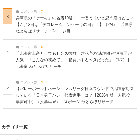
コメント数：
7
3
兵庫県の「ケーキ」の名店10選！ 一番うまいと思う店はどこ？
【7月12日は「デコレーションケーキの日」！】（2/4） | 兵庫県
ねとらぼリサーチ：2ページ目
コメント数：
5
4
「北海道土産としてもセンス抜群」六花亭の“店舗限定”お菓子が
人気 「こんなの初めて」「箱買いするべきだった」（1/2） |
北海道 ねとらぼリサーチ
コメント数：
3
5
【バレーボール】ネーションズリーグ日本ラウンドで活躍を期待
している「日本男子バレー代表選手」は？【2026年版・人気投
票実施中】（投票結果） | スポーツ ねとらぼリサーチ
カテゴリ一覧