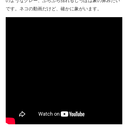
のようなグレー、ぷらぷら揺れるしっぽは象の鼻みたい
企業向けIT製品の総合サイト
です。ネコの動画だけど、確かに象がいます。
IT製品の技術・比較・事例
製造業のIT導入・活用を支援
モノづくり技術者専門サイト
エレクトロニクス専門サイト
電子設計の基本と応用
エネルギーの専門メディア
建設×テクノロジーの最前線
ちょっと気になるネットの話題