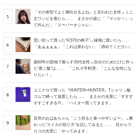
「その体型でよく脚出せるよね」と言われた女性→ミニ
5
丈ワンピを着たら…… まさかの姿に「『マジか！』っ
て叫んだ」「スーパーオシャレ」
思い切って買った“6万円の椅子”→縁側に置いたら……
6
「あぁぁぁぁ」「これは座れない」「諦めてください」
築60年の団地で暮らす20代女性→自分のためだけに作っ
7
た“夜ご飯”は…… 「これぞ手料理」「こんな女性にな
りたい！」
ユニクロで買った『HUNTER×HUNTER』Tシャツ→輪
8
ゴムで縛って放置したら…… まさかの光景に「すすす
すすごすぎる!!!」「ハイター買ってきます」
近所のおばあちゃん「こう切ると食べやすいよ〜」→教
9
わった“スイカの切り方”を試してみると…… 目からウ
ロコの光景に「やってみます」