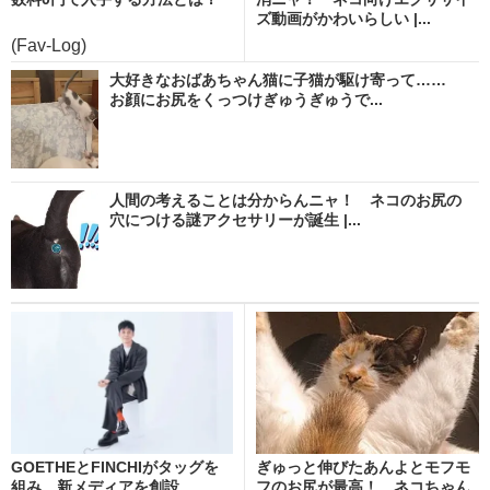
ズ動画がかわいらしい |...
(Fav-Log)
大好きなおばあちゃん猫に子猫が駆け寄って……
お顔にお尻をくっつけぎゅうぎゅうで...
人間の考えることは分からんニャ！ ネコのお尻の
穴につける謎アクセサリーが誕生 |...
GOETHEとFINCHIがタッグを
ぎゅっと伸びたあんよとモフモ
組み、新メディアを創設
フのお尻が最高！ ネコちゃん