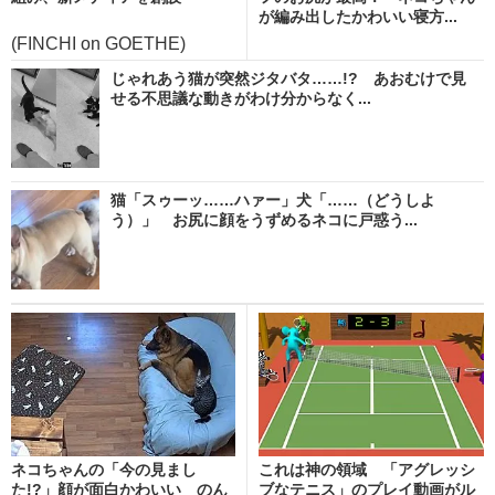
が編み出したかわいい寝方...
(FINCHI on GOETHE)
じゃれあう猫が突然ジタバタ……!? あおむけで見
せる不思議な動きがわけ分からなく...
猫「スゥーッ……ハァー」犬「……（どうしよ
う）」 お尻に顔をうずめるネコに戸惑う...
ネコちゃんの「今の見まし
これは神の領域 「アグレッシ
た!?」顔が面白かわいい のん
ブなテニス」のプレイ動画がル