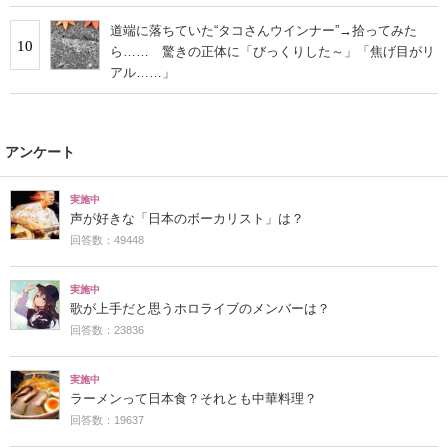
道端に落ちていた“タコさんウインナー”→拾ってみた
10
ら…… 驚きの正体に「びっくりした～」「焦げ目がリ
アル……」
アンケート
実施中
声が好きな「日本のボーカリスト」は？
回答数：49448
実施中
歌が上手だと思うホロライブのメンバーは？
回答数：23836
実施中
ラーメンって日本食？それとも中華料理？
回答数：19637