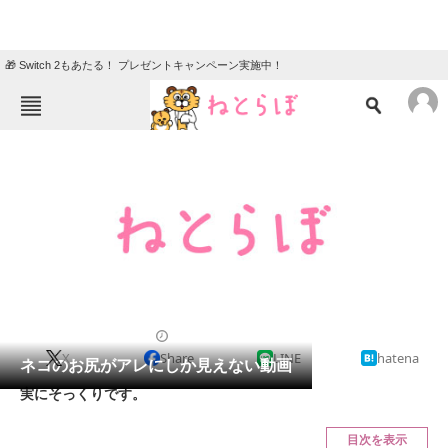
🎁 Switch 2もあたる！ プレゼントキャンペーン実施中！
ねとらぼメニュー
TOP
ニュース
エンタメ
クイズ
グルメ
地域
住まい
教育・育児
動物
リサーチ
2013/01/02 12:00（公開）
X
Share
LINE
hatena
会員記事
ネコのお尻がアレにしか見えない動画
実にそっくりです。
メディア
目次を表示
注目記事を集めた総合ページ