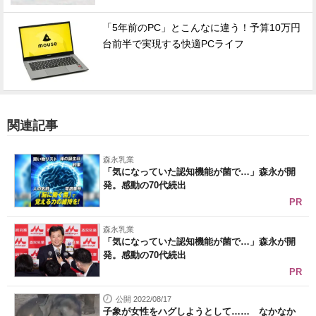
「5年前のPC」とこんなに違う！予算10万円
台前半で実現する快適PCライフ
関連記事
森永乳業
「気になっていた認知機能が菌で…」森永が開
発。感動の70代続出
PR
森永乳業
「気になっていた認知機能が菌で…」森永が開
発。感動の70代続出
PR
公開 2022/08/17
子象が女性をハグしようとして…… なかなか