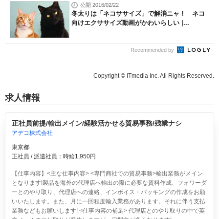
公開 2016/02/22
冬太りは「ネコササイズ」で解消ニャ！ ネコ
向けエクササイズ動画がかわいらしい |...
Recommended by
Copyright © ITmedia Inc. All Rights Reserved.
求人情報
正社員前提/輸出メイン/経験活かせる貿易事務/残業ナシ
アデコ株式会社
東京都
正社員 / 派遣社員：時給1,950円
【仕事内容】<主な仕事内容> <専門商社での貿易事務>輸出業務がメイン
となります!製品を海外の代理店へ輸出の際に必要な資料作成、フォワーダ
ーとのやり取り、代理店への連絡、インボイス・パッキングの作成をお願
いいたします。また、月に一回程度輸入業務があります。それに伴う支払
業務などもお願いします! <仕事内容の補足> 代理店とのやり取りの中で英