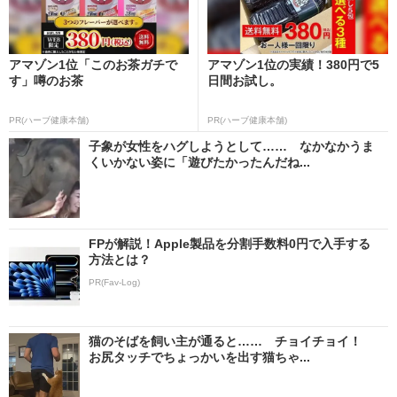
アマゾン1位「このお茶ガチで
アマゾン1位の実績！380円で5
す」噂のお茶
日間お試し。
PR(ハーブ健康本舗)
PR(ハーブ健康本舗)
子象が女性をハグしようとして…… なかなかうま
くいかない姿に「遊びたかったんだね...
FPが解説！Apple製品を分割手数料0円で入手する
方法とは？
PR(Fav-Log)
猫のそばを飼い主が通ると…… チョイチョイ！
お尻タッチでちょっかいを出す猫ちゃ...