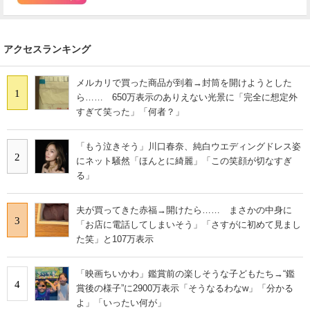
アクセスランキング
メルカリで買った商品が到着→封筒を開けようとした
1
ら…… 650万表示のありえない光景に「完全に想定外
すぎて笑った」「何者？」
「もう泣きそう」川口春奈、純白ウエディングドレス姿
2
にネット騒然「ほんとに綺麗」「この笑顔が切なすぎ
る」
夫が買ってきた赤福→開けたら…… まさかの中身に
3
「お店に電話してしまいそう」「さすがに初めて見まし
た笑」と107万表示
「映画ちいかわ」鑑賞前の楽しそうな子どもたち→“鑑
4
賞後の様子”に2900万表示「そうなるわなw」「分かる
よ」「いったい何が」