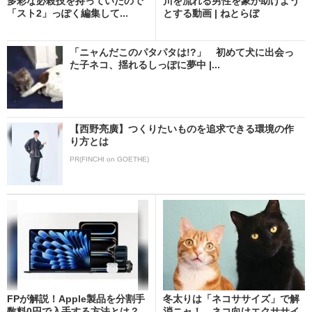
多彩な必殺技を持っていたので
川を流れる男性を象が助けよう
「スト2」っぽく編集して...
とする動画 | ねとらぼ
「ニャんだこのパタパタは!?」 初めて犬に出会っ
た子ネコ、揺れるしっぽに夢中 |...
【西野亮廣】つくりたいものを追求できる環境の作
り方とは
PR(FINCHI on GOETHE)
FPが解説！Apple製品を分割手
冬太りは「ネコササイズ」で解
数料0円で入手する方法とは？
消ニャ！ ネコ向けエクササイ