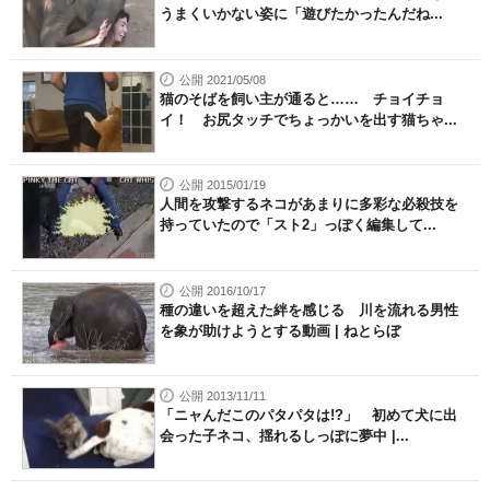
うまくいかない姿に「遊びたかったんだね...
公開 2021/05/08
猫のそばを飼い主が通ると…… チョイチョ
イ！ お尻タッチでちょっかいを出す猫ちゃ...
公開 2015/01/19
人間を攻撃するネコがあまりに多彩な必殺技を
持っていたので「スト2」っぽく編集して...
公開 2016/10/17
種の違いを超えた絆を感じる 川を流れる男性
を象が助けようとする動画 | ねとらぼ
公開 2013/11/11
「ニャんだこのパタパタは!?」 初めて犬に出
会った子ネコ、揺れるしっぽに夢中 |...