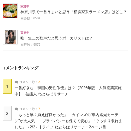
実施中
神奈川県で一番うまいと思う「横浜家系ラーメン店」はどこ？
回答数：8504
実施中
唯一無二の歌声だと思うボーカリストは？
回答数：8076
コメントランキング
コメント数：
21
1
一番好きな「韓国の男性俳優」は？【2026年版・人気投票実施
中】 | 芸能人 ねとらぼリサーチ
コメント数：
7
2
「もっと早く買えば良かった」 カインズの“車内遮光カーテ
ン”が大人気 「プライバシーも保てて安心」「ぐっすり眠れま
した」（2/2） | ライフ ねとらぼリサーチ：2ページ目