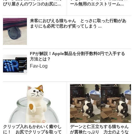
びり屋さんのワンコのお尻に...
ール無用のエクストリーム...
来客におびえる猫ちゃん とっさに取った行動があ
まりにも必死で思わず笑ってしまう ...
FPが解説！Apple製品を分割手数料0円で入手する
方法とは？
Fav-Log
クリップ入れもかわいく癒やし
デーンと仁王立ちする猫ちゃん
に！ お尻でクリップを取って
が貫禄たっぷり 力士のような