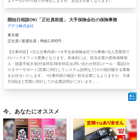
文メールのやり取りが発生しますが、定型文が多くなります!...
開始日相談OK/「正社員前提」 大手保険会社の保険事務
アデコ株式会社
東京都
正社員 / 派遣社員：時給1,900円
【仕事内容】<主な仕事内容> <大手生命保険会社での事務>法人営業部で
のバックオフィス業務となります。具体的には、担当企業の団体保険加
入・脱退手続き/給付金対応/保全対応/お問い合わせ対応(メール・電話)/カ
スタマーサポート(営業に同行してシステム説明など)その他付随する業務
をお任せいたします。 <仕事内容の補足> 担当企業にもよりますが、大体
月3回ほど営業に同行しての企業訪問がございます。 ...
今、あなたにオススメ