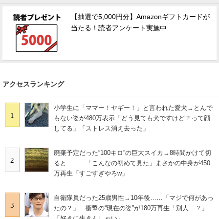
【抽選で5,000円分】Amazonギフトカードが
当たる！読者アンケート実施中
アクセスランキング
小学生に「ママー！ヤギー！」と言われた愛犬→とんで
1
もない姿が480万表示「どう見ても犬ですけど？って顔
してる」「ストレス消え去った」
廃棄予定だった“100キロ”の巨大スイカ→8時間かけて切
2
ると…… 「こんなの初めて見た」まさかの中身が450
万再生「すごすぎやろw」
自衛隊員だった25歳男性→10年後……「マジで何があっ
3
たの？」 衝撃の“現在の姿”が180万再生「別人…？」
「好きに生きんしゃい」