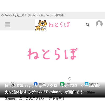
🎁 Switch 2もあたる！ プレゼントキャンペーン実施中！
ねとらぼメニュー
TOP
ニュース
エンタメ
クイズ
グルメ
地域
住まい
教育・育児
動物
リサーチ
2013/01/25 18:40（公開）
X
Share
LINE
hatena
会員記事
日々是遊戯：はじめはモノクロ、やがて3D ゲームの歴
史を追体験するゲーム「Evoland」が面白そう
開発元はフランスのインディースゲームディベロッパーShiro
メディア
Games。こ、このスタジオ、デキるぞ！
注目記事を集めた総合ページ