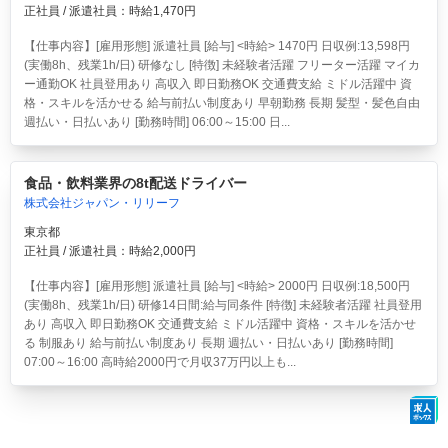
正社員 / 派遣社員：時給1,470円
【仕事内容】[雇用形態] 派遣社員 [給与] <時給> 1470円 日収例:13,598円
(実働8h、残業1h/日) 研修なし [特徴] 未経験者活躍 フリーター活躍 マイカ
ー通勤OK 社員登用あり 高収入 即日勤務OK 交通費支給 ミドル活躍中 資
格・スキルを活かせる 給与前払い制度あり 早朝勤務 長期 髪型・髪色自由
週払い・日払いあり [勤務時間] 06:00～15:00 日...
食品・飲料業界の8t配送ドライバー
株式会社ジャパン・リリーフ
東京都
正社員 / 派遣社員：時給2,000円
【仕事内容】[雇用形態] 派遣社員 [給与] <時給> 2000円 日収例:18,500円
(実働8h、残業1h/日) 研修14日間:給与同条件 [特徴] 未経験者活躍 社員登用
あり 高収入 即日勤務OK 交通費支給 ミドル活躍中 資格・スキルを活かせ
る 制服あり 給与前払い制度あり 長期 週払い・日払いあり [勤務時間]
07:00～16:00 高時給2000円で月収37万円以上も...