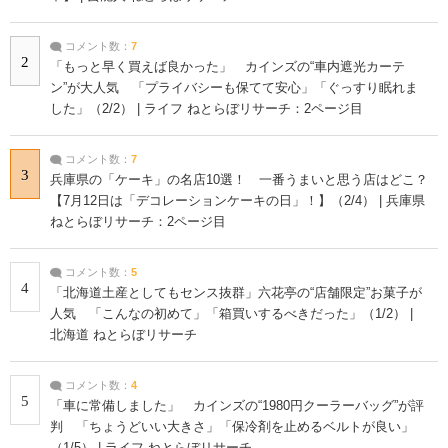
コメント数：
7
2
「もっと早く買えば良かった」 カインズの“車内遮光カーテ
ン”が大人気 「プライバシーも保てて安心」「ぐっすり眠れま
した」（2/2） | ライフ ねとらぼリサーチ：2ページ目
コメント数：
7
3
兵庫県の「ケーキ」の名店10選！ 一番うまいと思う店はどこ？
【7月12日は「デコレーションケーキの日」！】（2/4） | 兵庫県
ねとらぼリサーチ：2ページ目
コメント数：
5
4
「北海道土産としてもセンス抜群」六花亭の“店舗限定”お菓子が
人気 「こんなの初めて」「箱買いするべきだった」（1/2） |
北海道 ねとらぼリサーチ
コメント数：
4
5
「車に常備しました」 カインズの“1980円クーラーバッグ”が評
判 「ちょうどいい大きさ」「保冷剤を止めるベルトが良い」
（1/5） | ライフ ねとらぼリサーチ