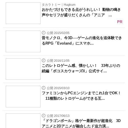
タカラトミー｜Hugkum
おかたづけもできる点がうれしい！ 動物の鳴き
声やセリフが盛りだくさんの「アニア ...
PR
公開 2015/02/05
昔モノクロ、今3D──ゲームの進化を追体験でき
るRPG「Evoland」にスマホ...
公開 2016/11/05
このレトロゲーム感、懐かしい！ 33年ぶりの
続編「ボコスカウォーズII」公式サイ...
公開 2015/03/10
ファミコンからPCエンジンまでこれ1台でOK！
11種類のレトロゲームができる互...
公開 2017/06/13
「ドラゴンボール」格ゲー最新作が超進化 3D
アニメと2Dアニメが融合したド迫力演...