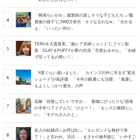
「映画ちいかわ」鑑賞前の楽しそうな子どもたち→“鑑
4
賞後の様子”に2900万表示「そうなるわなw」「分かる
よ」「いったい何が」
TERU＆大貫亜美、“激レア夫婦ショット”にファン歓
5
喜 GLAY＆PUFFYが夢の共演「旦那おるやん」「夫婦
で写ってるの尊い！」
「4度くらい違いました」 カインズの外に吊るす“遮光
6
シェード”が高評価 「今年の酷暑にも活躍」「風通し
もよくしっかり遮光」の声
花嫁「自慢していいですか」 着物にぴったりな“祖母
7
の手作りアイテム”に「ひえー！」「センスが素晴らし
い」「モデルさんかと」
友人の結婚式へお呼ばれ→「エレガントな格好で来
8
て！」と言われ、当日……まさかの参列姿に「いやすご