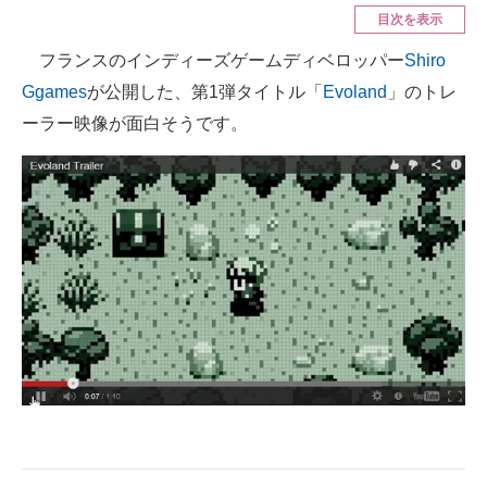
目次を表示
ITの今と未来を見通す
フランスのインディーズゲームディベロッパー
Shiro
Ggames
が公開した、第1弾タイトル「
Evoland
」のトレ
スマホと通信の最新トレンド
ーラー映像が面白そうです。
進化するPCとデバイスの未来
好きが集まる 比べて選べる
ビジネスと働き方のヒント
AI活用のいまが分かる
企業ITのトレンドを詳説
経営リーダーのコミュニティ
マーケ×ITの今がよく分かる
ITエンジニア向け専門サイト