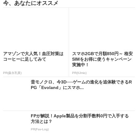
今、あなたにオススメ
アマゾンで大人気！血圧対策は
スマホ2GBで月額850円～ 格安
コーヒーに足してみて
SIMをお得に使うキャンペーン
実施中！
PR(森永乳業)
PR(IIJmio)
昔モノクロ、今3D──ゲームの進化を追体験できるR
PG「Evoland」にスマホ...
FPが解説！Apple製品を分割手数料0円で入手する
方法とは？
PR(Fav-Log)