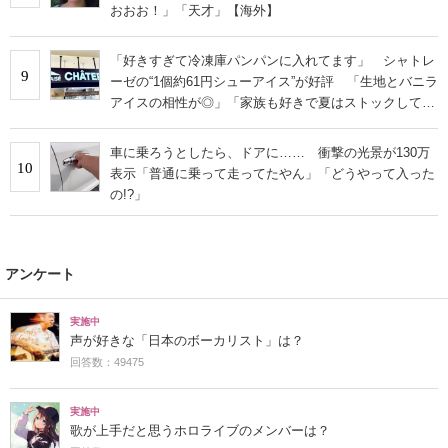
おおお！」「天才」【海外】
「好きすぎて冷凍庫パンパンに入れてます」 シャトレ
9
ーゼの“1個約61円シューアイス”が好評 「生地とバニラ
アイスの相性が◎」「家族も好きで夏はストックして
る」
車に乗ろうとしたら、ドアに…… 衝撃の光景が130万
10
表示「普通に乗って走ってたやん」「どうやって入った
の!?」
アンケート
実施中
声が好きな「日本のボーカリスト」は？
回答数：49475
実施中
歌が上手だと思うホロライブのメンバーは？