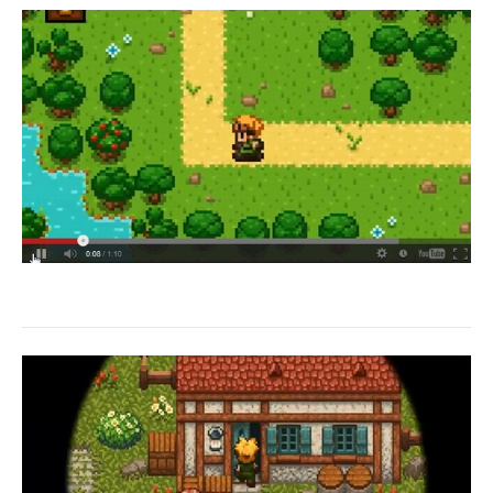
企業向けIT製品の総合サイト
IT製品の技術・比較・事例
製造業のIT導入・活用を支援
モノづくり技術者専門サイト
エレクトロニクス専門サイト
電子設計の基本と応用
エネルギーの専門メディア
建設×テクノロジーの最前線
ちょっと気になるネットの話題