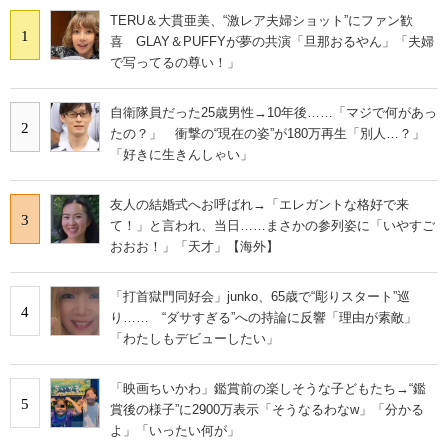
TERU＆大貫亜美、“激レア夫婦ショット”にファン歓
1
喜 GLAY＆PUFFYが夢の共演「旦那おるやん」「夫婦
で写ってるの尊い！」
自衛隊員だった25歳男性→10年後……「マジで何があっ
2
たの？」 衝撃の“現在の姿”が180万再生「別人…？」
「好きに生きんしゃい」
友人の結婚式へお呼ばれ→「エレガントな格好で来
3
て！」と言われ、当日……まさかの参列姿に「いやすご
おおお！」「天才」【海外】
「打首獄門同好会」junko、65歳で“彫りスタート”巡
4
り…… “ダサすぎる”への持論に反響「理由が素敵」
「わたしもデビューしたい」
「映画ちいかわ」鑑賞前の楽しそうな子どもたち→“鑑
5
賞後の様子”に2900万表示「そうなるわなw」「分かる
よ」「いったい何が」