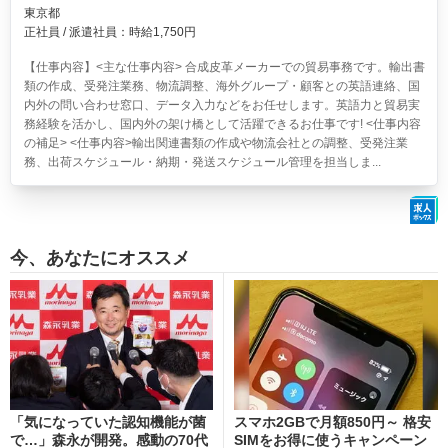
東京都
正社員 / 派遣社員：時給1,750円
【仕事内容】<主な仕事内容> 合成皮革メーカーでの貿易事務です。輸出書
類の作成、受発注業務、物流調整、海外グループ・顧客との英語連絡、国
内外の問い合わせ窓口、データ入力などをお任せします。英語力と貿易実
務経験を活かし、国内外の架け橋として活躍できるお仕事です! <仕事内容
の補足> <仕事内容>輸出関連書類の作成や物流会社との調整、受発注業
務、出荷スケジュール・納期・発送スケジュール管理を担当しま...
今、あなたにオススメ
「気になっていた認知機能が菌
スマホ2GBで月額850円～ 格安
で…」森永が開発。感動の70代
SIMをお得に使うキャンペーン