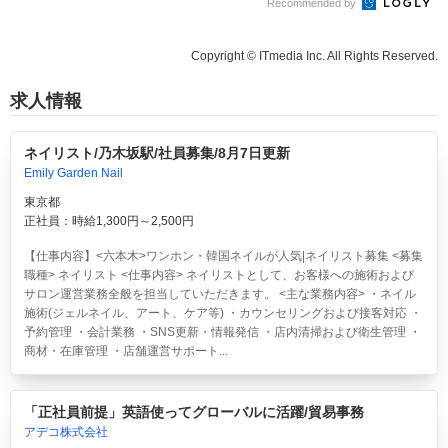
Recommended by
Copyright © ITmedia Inc. All Rights Reserved.
求人情報
ネイリスト/乃木坂駅/社員募集/8月7日更新
Emily Garden Nail
東京都
正社員：時給1,300円～2,500円
【仕事内容】<六本木>ワンホン・韓国ネイルが人気|ネイリスト募集 <募集
職種> ネイリスト <仕事内容> ネイリストとして、お客様への施術および
サロン運営業務全般を担当していただきます。 <主な業務内容> ・ネイル
施術(ジェルネイル、アート、ケア等) ・カウンセリングおよび接客対応 ・
予約管理 ・会計業務 ・SNS更新・情報発信 ・店内清掃および衛生管理 ・
商材・在庫管理 ・店舗運営サポート...
「正社員前提」英語使ってグローバルに活躍/貿易事務
アデコ株式会社