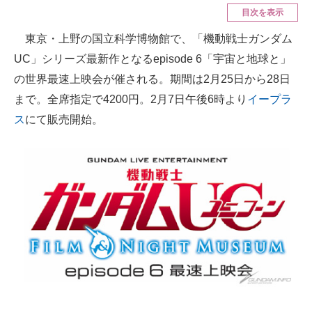
目次を表示
ITの今と未来を見通す
東京・上野の国立科学博物館で、「機動戦士ガンダム
UC」シリーズ最新作となるepisode 6「宇宙と地球と」
スマホと通信の最新トレンド
の世界最速上映会が催される。期間は2月25日から28日
進化するPCとデバイスの未来
まで。全席指定で4200円。2月7日午後6時より
イープラ
ス
にて販売開始。
好きが集まる 比べて選べる
ビジネスと働き方のヒント
AI活用のいまが分かる
企業ITのトレンドを詳説
経営リーダーのコミュニティ
マーケ×ITの今がよく分かる
ITエンジニア向け専門サイト