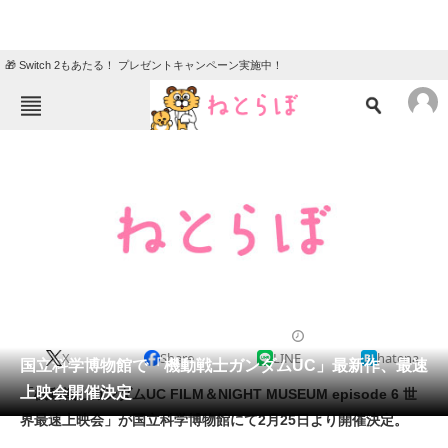
🎁 Switch 2もあたる！ プレゼントキャンペーン実施中！
ねとらぼメニュー
TOP
ニュース
エンタメ
クイズ
グルメ
地域
住まい
教育・育児
動物
リサーチ
2013/02/06 12:15（公開）
X
Share
LINE
hatena
会員記事
国立科学博物館で「機動戦士ガンダムUC」最新作、最速
上映会開催決定
「機動戦士ガンダムUC FILM＆NIGHT MUSEUM episode 6 世
メディア
界最速上映会」が国立科学博物館にて2月25日より開催決定。
注目記事を集めた総合ページ