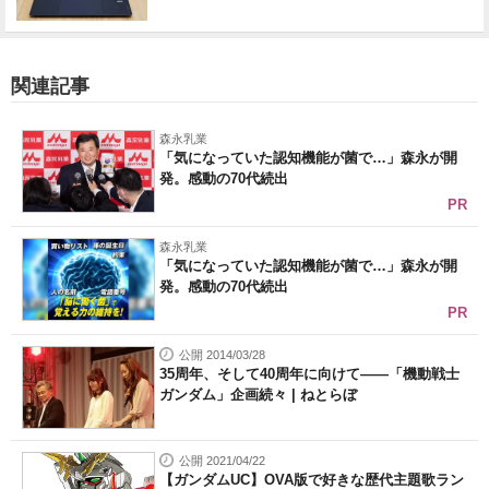
関連記事
森永乳業
「気になっていた認知機能が菌で…」森永が開
発。感動の70代続出
PR
森永乳業
「気になっていた認知機能が菌で…」森永が開
発。感動の70代続出
PR
公開 2014/03/28
35周年、そして40周年に向けて――「機動戦士
ガンダム」企画続々 | ねとらぼ
公開 2021/04/22
【ガンダムUC】OVA版で好きな歴代主題歌ラン