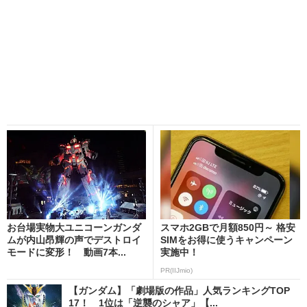
お台場実物大ユニコーンガンダ
スマホ2GBで月額850円～ 格安
ムが内山昂輝の声でデストロイ
SIMをお得に使うキャンペーン
モードに変形！ 動画7本...
実施中！
PR(IIJmio)
【ガンダム】「劇場版の作品」人気ランキングTOP
17！ 1位は「逆襲のシャア」【...