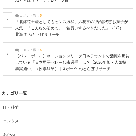
ねとらぼリサーチ：2ページ目
コメント数：
5
4
「北海道土産としてもセンス抜群」六花亭の“店舗限定”お菓子が
人気 「こんなの初めて」「箱買いするべきだった」（1/2） |
北海道 ねとらぼリサーチ
コメント数：
3
5
【バレーボール】ネーションズリーグ日本ラウンドで活躍を期待
している「日本男子バレー代表選手」は？【2026年版・人気投
票実施中】（投票結果） | スポーツ ねとらぼリサーチ
カテゴリ一覧
IT・科学
エンタメ
おかね