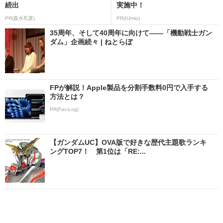
続出
実施中！
PR(森永乳業)
PR(IIJmio)
35周年、そして40周年に向けて――「機動戦士ガン
ダム」企画続々 | ねとらぼ
FPが解説！Apple製品を分割手数料0円で入手する
方法とは？
PR(Fav-Log)
【ガンダムUC】OVA版で好きな歴代主題歌ランキ
ングTOP7！ 第1位は「RE:...