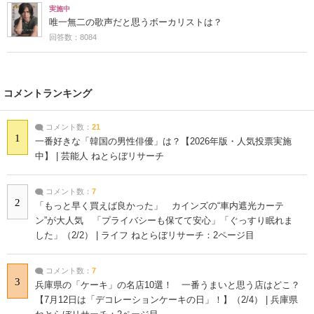
実施中
唯一無二の歌声だと思うボーカリストは？
回答数：8084
コメントランキング
コメント数：
21
1
一番好きな「韓国の男性俳優」は？【2026年版・人気投票実施
中】 | 芸能人 ねとらぼリサーチ
コメント数：
7
2
「もっと早く買えば良かった」 カインズの“車内遮光カーテ
ン”が大人気 「プライバシーも保てて安心」「ぐっすり眠れま
した」（2/2） | ライフ ねとらぼリサーチ：2ページ目
コメント数：
7
3
兵庫県の「ケーキ」の名店10選！ 一番うまいと思う店はどこ？
【7月12日は「デコレーションケーキの日」！】（2/4） | 兵庫県