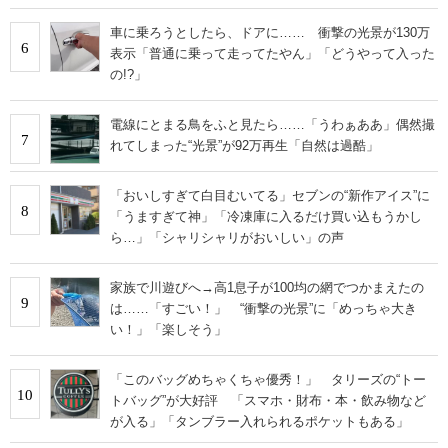
車に乗ろうとしたら、ドアに…… 衝撃の光景が130万
6
表示「普通に乗って走ってたやん」「どうやって入った
の!?」
電線にとまる鳥をふと見たら……「うわぁああ」偶然撮
7
れてしまった“光景”が92万再生「自然は過酷」
「おいしすぎて白目むいてる」セブンの“新作アイス”に
8
「うますぎて神」「冷凍庫に入るだけ買い込もうかし
ら…」「シャリシャリがおいしい」の声
家族で川遊びへ→高1息子が100均の網でつかまえたの
9
は……「すごい！」 “衝撃の光景”に「めっちゃ大き
い！」「楽しそう」
「このバッグめちゃくちゃ優秀！」 タリーズの“トー
10
トバッグ”が大好評 「スマホ・財布・本・飲み物など
が入る」「タンブラー入れられるポケットもある」