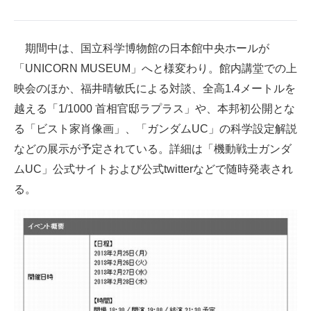
企業向けIT製品の総合サイト
IT製品の技術・比較・事例
期間中は、国立科学博物館の日本館中央ホールが
「UNICORN MUSEUM」へと様変わり。館内講堂での上
製造業のIT導入・活用を支援
映会のほか、福井晴敏氏による対談、全高1.4メートルを
モノづくり技術者専門サイト
越える「1/1000 首相官邸ラプラス」や、本邦初公開とな
る「ビスト家肖像画」、「ガンダムUC」の科学設定解説
エレクトロニクス専門サイト
などの展示が予定されている。詳細は「機動戦士ガンダ
電子設計の基本と応用
ムUC」公式サイトおよび公式twitterなどで随時発表され
る。
エネルギーの専門メディア
建設×テクノロジーの最前線
ちょっと気になるネットの話題