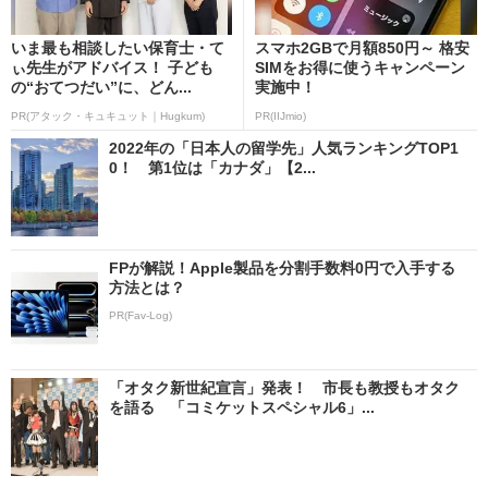
いま最も相談したい保育士・て
スマホ2GBで月額850円～ 格安
ぃ先生がアドバイス！ 子ども
SIMをお得に使うキャンペーン
の“おてつだい”に、どん...
実施中！
PR(アタック・キュキュット｜Hugkum)
PR(IIJmio)
2022年の「日本人の留学先」人気ランキングTOP1
0！ 第1位は「カナダ」【2...
FPが解説！Apple製品を分割手数料0円で入手する
方法とは？
PR(Fav-Log)
「オタク新世紀宣言」発表！ 市長も教授もオタク
を語る 「コミケットスペシャル6」...