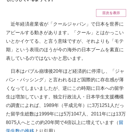
ITの今と未来を見通す
目次を表示
近年経済産業省が「クールジャパン」で日本を世界に
スマホと通信の最新トレンド
アピールする動きがあります。「クール」とはかっこい
進化するPCとデバイスの未来
いとかイケてる、と言う意味ですが、それよりも「モテ
期」という表現のほうが今の海外の日本ブームを素直に
好きが集まる 比べて選べる
表しているのではないかと思います。
ビジネスと働き方のヒント
日本はバブル崩壊後20年ほど経済的に停滞し、「ジャ
AI活用のいまが分かる
パン・パッシング」と言われるほど国際的に存在感が薄
くなってしまいましたが、逆にこの時期に日本への留学
企業ITのトレンドを詳説
生は増加しています。独立行政法人・日本学生支援機構
経営リーダーのコミュニティ
の調査によれば、1989年（平成元年）に3万1251人だっ
た留学生総数は1999年には5万1047人、2011年には13万
マーケ×ITの今がよく分かる
8075人へとこの約20年間で4倍以上に増えています（
留
ITエンジニア向け専門サイト
学生数の推移
より引用）。