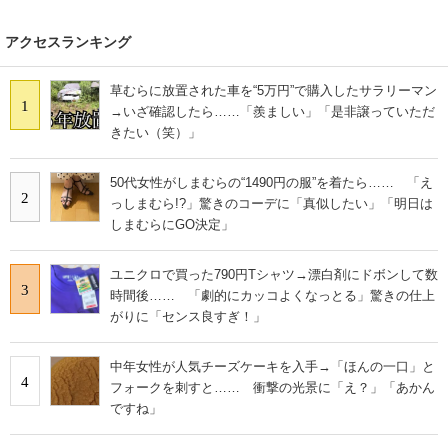
アクセスランキング
草むらに放置された車を“5万円”で購入したサラリーマン
1
→いざ確認したら……「羨ましい」「是非譲っていただ
きたい（笑）」
50代女性がしまむらの“1490円の服”を着たら…… 「え
2
っしまむら!?」驚きのコーデに「真似したい」「明日は
しまむらにGO決定」
ユニクロで買った790円Tシャツ→漂白剤にドボンして数
3
時間後…… 「劇的にカッコよくなっとる」驚きの仕上
がりに「センス良すぎ！」
中年女性が人気チーズケーキを入手→「ほんの一口」と
4
フォークを刺すと…… 衝撃の光景に「え？」「あかん
ですね」