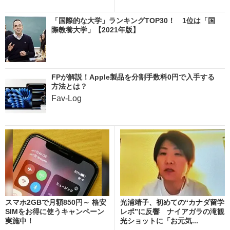
「国際的な大学」ランキングTOP30！ 1位は「国
際教養大学」【2021年版】
FPが解説！Apple製品を分割手数料0円で入手する
方法とは？
Fav-Log
スマホ2GBで月額850円～ 格安
光浦靖子、初めての“カナダ留学
SIMをお得に使うキャンペーン
レポ”に反響 ナイアガラの滝観
実施中！
光ショットに「お元気...