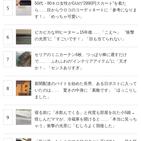
50代・80キロ女性がGUの“2990円スカート”を着た
5
ら……目からウロコのコーディネートに「参考になりま
す！」「めっちゃ可愛い」
ピカピカなIHヒーター→15年後……「こえ〜」 “衝撃
6
の光景”に「すごいです！」「目も当てられない」
セリアのミニカーテン6枚、つっぱり棒に通すだけ
7
で…… ふわふわの“インテリアアイテム”に「天才
か！」「センスありすぎ」
新聞配達のバイトを始めた長男、ある日ポストに入って
8
いたのは…… 驚きの中身に「素敵です」「ほっこりし
ました」
寝る前に「水飲んでくる」と何度も部屋を出た小5娘→
9
怪しんだママが、冷蔵庫を開けると……「本当に笑っち
ゃう」衝撃の光景に「むしろよく我慢した」