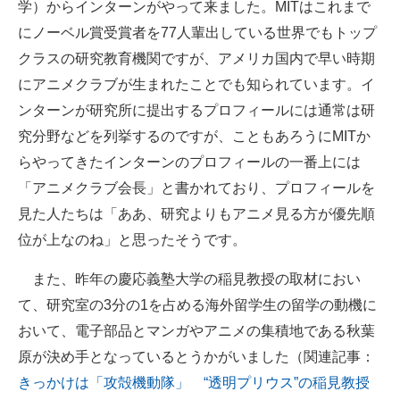
学）からインターンがやって来ました。MITはこれまで
にノーベル賞受賞者を77人輩出している世界でもトップ
クラスの研究教育機関ですが、アメリカ国内で早い時期
にアニメクラブが生まれたことでも知られています。イ
ンターンが研究所に提出するプロフィールには通常は研
究分野などを列挙するのですが、こともあろうにMITか
らやってきたインターンのプロフィールの一番上には
「アニメクラブ会長」と書かれており、プロフィールを
見た人たちは「ああ、研究よりもアニメ見る方が優先順
位が上なのね」と思ったそうです。
また、昨年の慶応義塾大学の稲見教授の取材におい
て、研究室の3分の1を占める海外留学生の留学の動機に
おいて、電子部品とマンガやアニメの集積地である秋葉
原が決め手となっているとうかがいました（関連記事：
きっかけは「攻殻機動隊」 “透明プリウス”の稲見教授