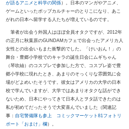
が語るアニメと科学の関係
）。日本のマンガやアニメ、
ゲームといったポップカルチャーのとりこになり、あこ
がれの日本へ留学する人たちが増えているのです。
筆者が出会う外国人はほぼ全員オタクですが、2012年
の正月に秋葉原のGUNDAMカフェで出会ったアメリカ人
女性との出会いもまた衝撃的でした。「けいおん！」の
舞台・豊郷小学校でのキャラの誕生日会にムギちゃん
（琴吹紬）のコスプレで参加した方で、コスプレ姿で豊
郷小学校に現れたとき、あまりのそっくりな雰囲気に会
場がどよめいたそうです。彼女はアメリカの大学の日本
校で学んでいますが、大学ではあまりオタクな話ができ
ないため、日本にやってきて日本人とヲタ話できたのは
私が初めてだったそうで大変喜んでいました（関連記
事：
自宅警備隊も参上 コミックマーケット81フォトリ
ポート「おまけ」欄
）。