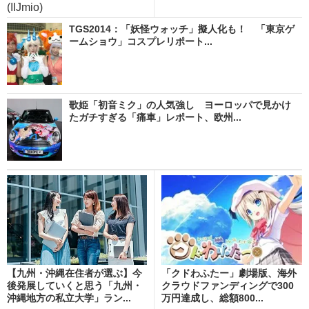
(IIJmio)
TGS2014：「妖怪ウォッチ」擬人化も！ 「東京ゲ
ームショウ」コスプレリポート...
歌姫「初音ミク」の人気強し ヨーロッパで見かけ
たガチすぎる「痛車」レポート、欧州...
【九州・沖縄在住者が選ぶ】今
「クドわふたー」劇場版、海外
後発展していくと思う「九州・
クラウドファンディングで300
沖縄地方の私立大学」ラン...
万円達成し、総額800...