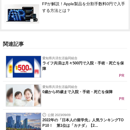
FPが解説！Apple製品を分割手数料0円で入手
する方法とは？
関連記事
愛知県共済生活協同組合
ライフ共済は月々500円で入院・手術・死亡を保
障
PR
愛知県共済生活協同組合
0歳から85歳まで入院・手術・死亡を保障
PR
公開 2023/09/09
2022年の「日本人の留学先」人気ランキングTO
P10！ 第1位は「カナダ」【2...