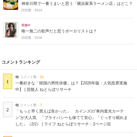
神奈川県で一番うまいと思う「横浜家系ラーメン店」はどこ？
回答数：8516
実施中
唯一無二の歌声だと思うボーカリストは？
回答数：8158
コメントランキング
コメント数：
21
1
一番好きな「韓国の男性俳優」は？【2026年版・人気投票実施
中】 | 芸能人 ねとらぼリサーチ
コメント数：
7
2
「もっと早く買えば良かった」 カインズの“車内遮光カーテ
ン”が大人気 「プライバシーも保てて安心」「ぐっすり眠れま
した」（2/2） | ライフ ねとらぼリサーチ：2ページ目