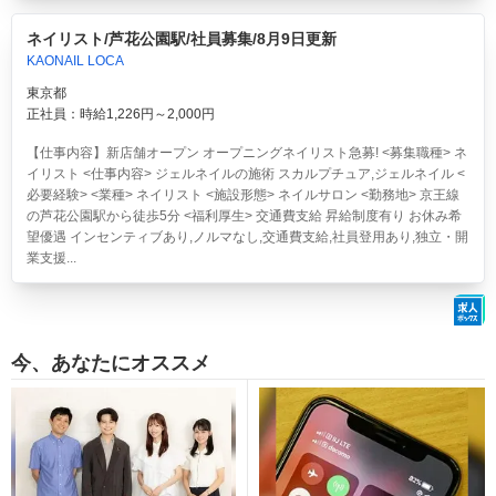
ネイリスト/芦花公園駅/社員募集/8月9日更新
KAONAIL LOCA
東京都
正社員：時給1,226円～2,000円
【仕事内容】新店舗オープン オープニングネイリスト急募! <募集職種> ネ
イリスト <仕事内容> ジェルネイルの施術 スカルプチュア,ジェルネイル <
必要経験> <業種> ネイリスト <施設形態> ネイルサロン <勤務地> 京王線
の芦花公園駅から徒歩5分 <福利厚生> 交通費支給 昇給制度有り お休み希
望優遇 インセンティブあり,ノルマなし,交通費支給,社員登用あり,独立・開
業支援...
今、あなたにオススメ