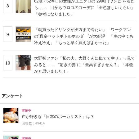
62歳・62キロの女性がユニクロの“2990円ワンピ”を着た
8
ら…… 目からウロコのコーデに「全色ほしいくらい」
「参考になりました」
「朝買ったドリンクが夕方まで冷たい」 ワークマン
9
の“真空ペットボトルホルダー”が大好評 「車の中でも
冷え冷え」「もっと早く買えばよかった」
大野智ファン「私の夫、大野くんに似てて幸せ」→見て
10
みると…… ‟驚きの姿”に「最高すぎません？」「本物
かと思いました！」
アンケート
実施中
声が好きな「日本のボーカリスト」は？
回答数：49414
実施中