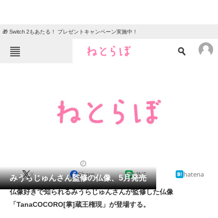
🎁 Switch 2もあたる！ プレゼントキャンペーン実施中！
ねとらぼメニュー
TOP
ニュース
エンタメ
クイズ
グルメ
地域
住まい
教育・育児
動物
リサーチ
2013/04/22 13:44（公開）
X
Share
LINE
hatena
会員記事
みうらじゅんさん監修の仏像、5月発売
仏像好きで知られるみうらじゅんさんが監修した仏像
メディア
「TanaCOCORO[掌]蔵王権現」が登場する。
注目記事を集めた総合ページ