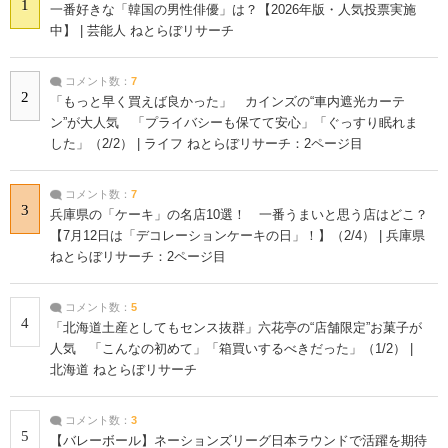
1
一番好きな「韓国の男性俳優」は？【2026年版・人気投票実施
中】 | 芸能人 ねとらぼリサーチ
コメント数：
7
2
「もっと早く買えば良かった」 カインズの“車内遮光カーテ
ン”が大人気 「プライバシーも保てて安心」「ぐっすり眠れま
した」（2/2） | ライフ ねとらぼリサーチ：2ページ目
コメント数：
7
3
兵庫県の「ケーキ」の名店10選！ 一番うまいと思う店はどこ？
【7月12日は「デコレーションケーキの日」！】（2/4） | 兵庫県
ねとらぼリサーチ：2ページ目
コメント数：
5
4
「北海道土産としてもセンス抜群」六花亭の“店舗限定”お菓子が
人気 「こんなの初めて」「箱買いするべきだった」（1/2） |
北海道 ねとらぼリサーチ
コメント数：
3
5
【バレーボール】ネーションズリーグ日本ラウンドで活躍を期待