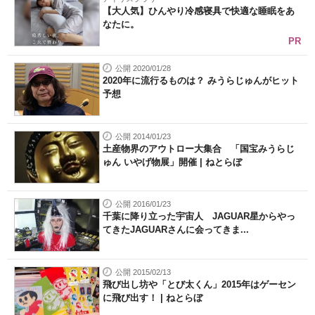
【大人気】ひんやり冷感寝具で快適な睡眠をあ
なたに。
PR
公開 2020/01/28
2020年に流行るものは？ みうらじゅんがヒット
予想
公開 2014/01/23
土産物界のアウトロー大集合 「国宝みうらじ
ゅん いやげ物展」開催 | ねとらぼ
公開 2016/01/23
千葉に降り立った宇宙人 JAGUAR星からやっ
てきたJAGUARさんに会ってきま...
公開 2015/02/13
飛び出し坊や「とび太くん」2015年はゲーセン
に飛び出す！ | ねとらぼ