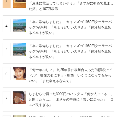
3
「お店に電話してしまいそう」「さすがに初めて見まし
た笑」と107万表示
「車に常備しました」 カインズの“1980円クーラーバ
4
ッグ”が評判 「ちょうどいい大きさ」「保冷剤を止め
るベルトが良い」
「車に常備しました」 カインズの“1980円クーラーバ
5
ッグ”が評判 「ちょうどいい大きさ」「保冷剤を止め
るベルトが良い」
「何十年ぶり？」 約25年前に表舞台去った“消費税アイ
6
ドル” 現在の姿にネット衝撃「いくつになってもかわ
いい」「また会えるなんて」
しまむらで買った3000円のバッグ→「何か入ってる！」
7
と開けたら…… まさかの中身に「買いに走った」「コ
スパ良すぎる」