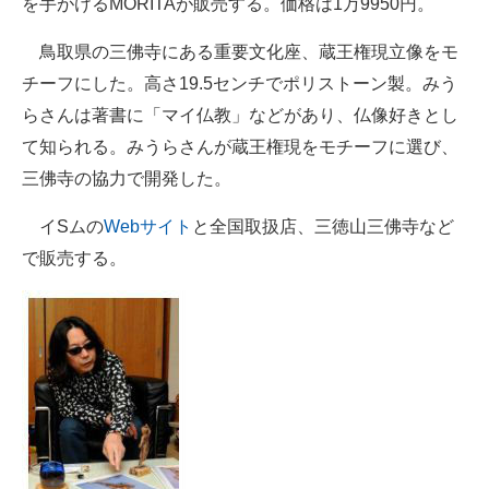
を手がけるMORITAが販売する。価格は1万9950円。
企業向けIT製品の総合サイト
鳥取県の三佛寺にある重要文化座、蔵王権現立像をモ
IT製品の技術・比較・事例
チーフにした。高さ19.5センチでポリストーン製。みう
らさんは著書に「マイ仏教」などがあり、仏像好きとし
製造業のIT導入・活用を支援
て知られる。みうらさんが蔵王権現をモチーフに選び、
モノづくり技術者専門サイト
三佛寺の協力で開発した。
エレクトロニクス専門サイト
イSムの
Webサイト
と全国取扱店、三徳山三佛寺など
で販売する。
電子設計の基本と応用
エネルギーの専門メディア
建設×テクノロジーの最前線
ちょっと気になるネットの話題