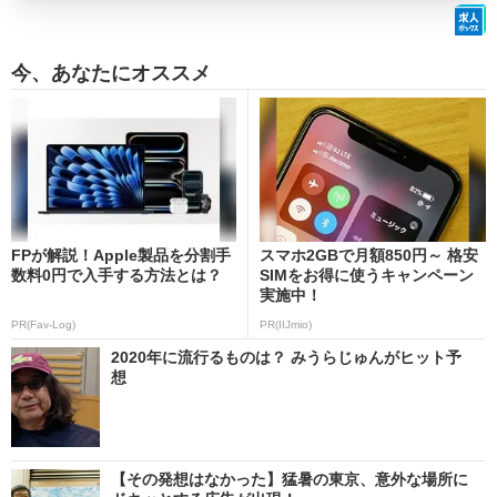
今、あなたにオススメ
FPが解説！Apple製品を分割手
スマホ2GBで月額850円～ 格安
数料0円で入手する方法とは？
SIMをお得に使うキャンペーン
実施中！
PR(Fav-Log)
PR(IIJmio)
2020年に流行るものは？ みうらじゅんがヒット予
想
【その発想はなかった】猛暑の東京、意外な場所に