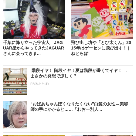
千葉に降り立った宇宙人 JAG
飛び出し坊や「とび太くん」20
UAR星からやってきたJAGUAR
15年はゲーセンに飛び出す！ |
さんに会ってきま...
ねとらぼ
階段イヤ！ 階段イヤ！夏は階段が暑くてイヤ！ →
まさかの発想で涼しく？
PR(ねとらぼ)
“おばあちゃんぽくなりたくない”白髪の女性→美容
師の手にかかると……「わおー別人...