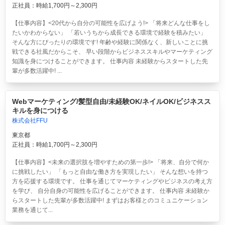
正社員：時給1,700円～2,300円
【仕事内容】<20代から自分の可能性を広げよう!> 「将来どんな仕事をし
たいかわからない」 「若いうちから成長できる環境で経験を積みたい」
そんな方にぴったりの環境です! 年齢や経験に関係なく、新しいことに挑
戦できる社風だからこそ、 早い段階からビジネススキルやマーケティング
知識を身につけることができます。 仕事内容 未経験からスタートした先
輩が多数活躍中! ...
Webマーケティング/髪型自由/未経験OK/ネイルOK/ビジネスス
キルを身につける
株式会社FFU
東京都
正社員：時給1,700円～2,300円
【仕事内容】<未来の選択肢を増やすための第一歩!> 「将来、自分で何か
に挑戦したい」 「もっと自由な働き方を実現したい」 そんな想いを持つ
方を応援する環境です。 仕事を通じてマーケティングやビジネスの考え方
を学び、 自分自身の可能性を広げることができます。 仕事内容 未経験か
らスタートした先輩が多数活躍中! まずはお客様とのコミュニケーション
業務を通じて...