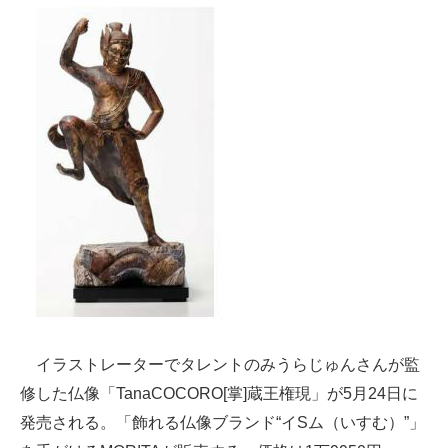
ITの今と未来を見通す
スマホと通信の最新トレンド
進化するPCとデバイスの未来
好きが集まる 比べて選べる
ビジネスと働き方のヒント
AI活用のいまが分かる
企業ITのトレンドを詳説
経営リーダーのコミュニティ
イラストレーターでタレントのみうらじゅんさんが監
マーケ×ITの今がよく分かる
修した仏像「TanaCOCORO[掌]蔵王権現」が5月24日に
発売される。「飾れる仏像ブランド“イSム（いすむ）”」
ITエンジニア向け専門サイト