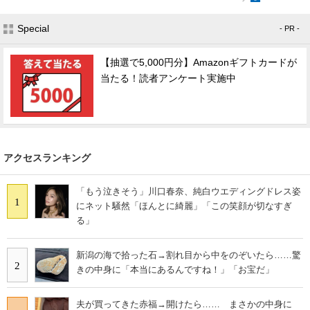
Special
- PR -
【抽選で5,000円分】Amazonギフトカードが
当たる！読者アンケート実施中
アクセスランキング
「もう泣きそう」川口春奈、純白ウエディングドレス姿
1
にネット騒然「ほんとに綺麗」「この笑顔が切なすぎ
る」
新潟の海で拾った石→割れ目から中をのぞいたら……驚
2
きの中身に「本当にあるんですね！」「お宝だ」
夫が買ってきた赤福→開けたら…… まさかの中身に