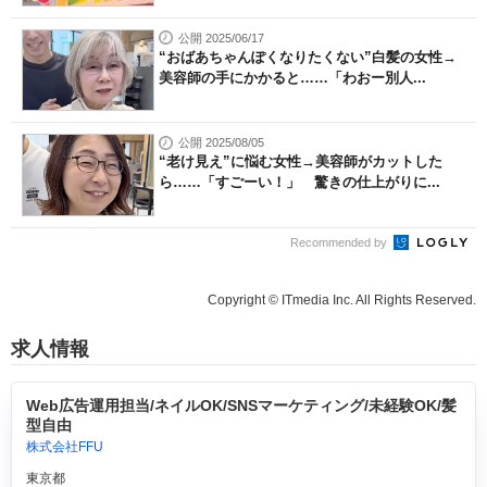
公開 2025/06/17
“おばあちゃんぽくなりたくない”白髪の女性→
美容師の手にかかると……「わおー別人...
公開 2025/08/05
“老け見え”に悩む女性→美容師がカットした
ら……「すごーい！」 驚きの仕上がりに...
Recommended by
Copyright © ITmedia Inc. All Rights Reserved.
求人情報
Web広告運用担当/ネイルOK/SNSマーケティング/未経験OK/髪
型自由
株式会社FFU
東京都