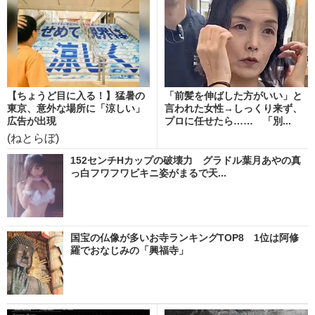
【ちょうど目に入る！】猛暑の
「前髪を伸ばした方がいい」と
東京、意外な場所に「涼しい」
言われた女性→しっくり来ず、
広告が出現
プロに任せたら…… 「別...
(ねとらぼ)
152センチHカップの破壊力 グラドル葉月あやの真
っ白フワフワビキニ姿がまるで天...
国宝の仏像が多いお寺ランキングTOP8 1位は阿修
羅でおなじみの「興福寺」