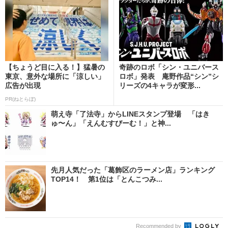
【ちょうど目に入る！】猛暑の
奇跡のロボ「シン・ユニバース
東京、意外な場所に「涼しい」
ロボ」発表 庵野作品“シン”シ
広告が出現
リーズの4キャラが変形...
PR(ねとらぼ)
萌え寺「了法寺」からLINEスタンプ登場 「はき
ゅ〜ん」「えんむすびーむ！」と神...
先月人気だった「葛飾区のラーメン店」ランキング
TOP14！ 第1位は「とんこつみ...
Recommended by