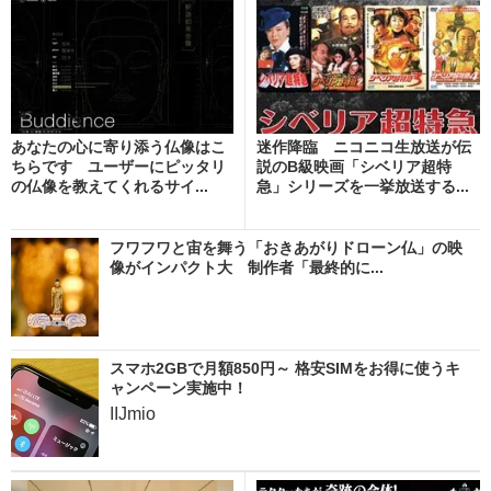
あなたの心に寄り添う仏像はこ
迷作降臨 ニコニコ生放送が伝
ちらです ユーザーにピッタリ
説のB級映画「シベリア超特
の仏像を教えてくれるサイ...
急」シリーズを一挙放送する...
フワフワと宙を舞う「おきあがりドローン仏」の映
像がインパクト大 制作者「最終的に...
スマホ2GBで月額850円～ 格安SIMをお得に使うキ
ャンペーン実施中！
IIJmio