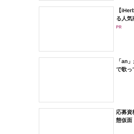
【iH
る人気
PR
「an
で歌って
応募資
態仮面