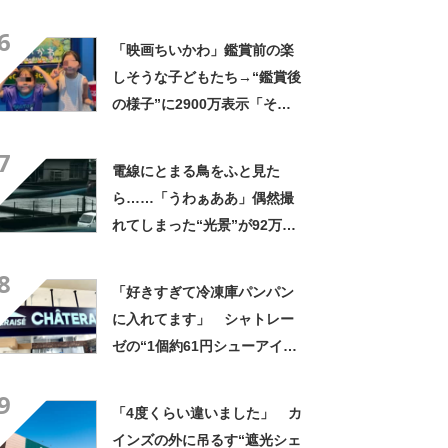
やん」「どうやって入った
6
の!?」
「映画ちいかわ」鑑賞前の楽
しそうな子どもたち→“鑑賞後
の様子”に2900万表示「そう
なるわなw」「分かるよ」
7
「いったい何が」
電線にとまる鳥をふと見た
ら……「うわぁああ」偶然撮
れてしまった“光景”が92万再
生「自然は過酷」
8
「好きすぎて冷凍庫パンパン
に入れてます」 シャトレー
ゼの“1個約61円シューアイ
ス”が好評 「生地とバニラア
9
イスの相性が◎」「家族も好
「4度くらい違いました」 カ
きで夏はストックしてる」
インズの外に吊るす“遮光シェ