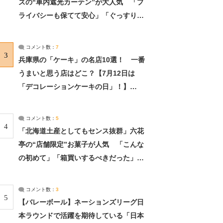
ズの“車内遮光カーテン”が大人気 「プ
ライバシーも保てて安心」「ぐっすり眠
れました」（2/2） | ライフ ねとらぼリ
サーチ：2ページ目
コメント数：
7
3
兵庫県の「ケーキ」の名店10選！ 一番
うまいと思う店はどこ？【7月12日は
「デコレーションケーキの日」！】
（2/4） | 兵庫県 ねとらぼリサーチ：2ペ
ージ目
コメント数：
5
4
「北海道土産としてもセンス抜群」六花
亭の“店舗限定”お菓子が人気 「こんな
の初めて」「箱買いするべきだった」
（1/2） | 北海道 ねとらぼリサーチ
コメント数：
3
5
【バレーボール】ネーションズリーグ日
本ラウンドで活躍を期待している「日本