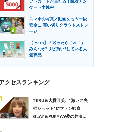
フトカードが当たる！読者アン
門メディア
建設×テクノロジーの最前線
ケート実施中
スマホの写真／動画をもう一段
安全に 買い切りクラウドストレ
ージ
【iHerb】「迷ったらこれ！」
みんなが"リピ買い"している人
気商品
アクセスランキング
1
TERU＆大貫亜美、“激レア夫
婦ショット”にファン歓喜
GLAY＆PUFFYが夢の共演
「旦那おるやん」「夫婦で写