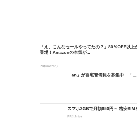
「え、こんなセールやってたの？」80％OFF以上
登場！Amazonの本気が...
PR(Amazon)
「an」が自宅警備員を募集中 「ニコ
スマホ2GBで月額850円～ 格安S
PR(IIJmio)