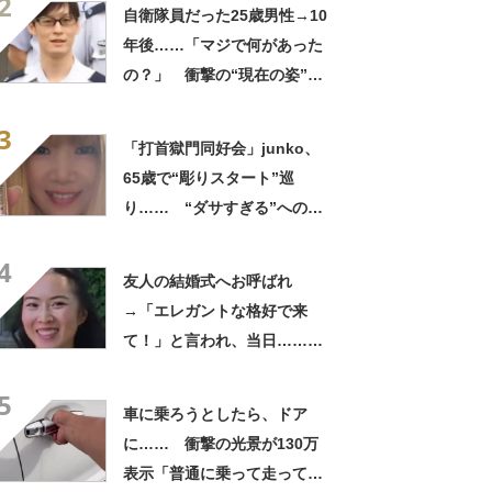
2
ってるの尊い！」
自衛隊員だった25歳男性→10
年後……「マジで何があった
の？」 衝撃の“現在の姿”が
180万再生「別人…？」「好
3
きに生きんしゃい」
「打首獄門同好会」junko、
65歳で“彫りスタート”巡
り…… “ダサすぎる”への持
論に反響「理由が素敵」「わ
4
たしもデビューしたい」
友人の結婚式へお呼ばれ
→「エレガントな格好で来
て！」と言われ、当日……ま
さかの参列姿に「いやすごお
5
おお！」「天才」【海外】
車に乗ろうとしたら、ドア
に…… 衝撃の光景が130万
表示「普通に乗って走ってた