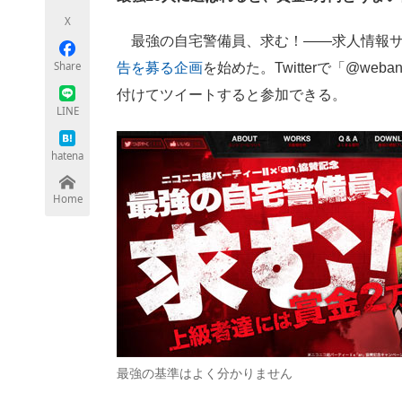
モノづくり技術者専門サイト
エレクトロ
X
最強の自宅警備員、求む！――求人情報サー
Share
告を募る企画
を始めた。Twitterで「@w
付けてツイートすると参加できる。
ちょっと気になるネットの話題
LINE
hatena
Home
最強の基準はよく分かりません