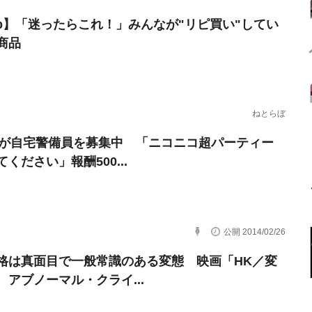
erb】「迷ったらこれ！」みんなが"リピ買い"してい
商品
ねとらぼ
」が自宅警備員を募集中 「ニコニコ超パーティー
ください」報酬500...
公開 2014/02/26
格は真面目で一般常識のある変態 映画「HK／変
 アブノーマル・クライ...