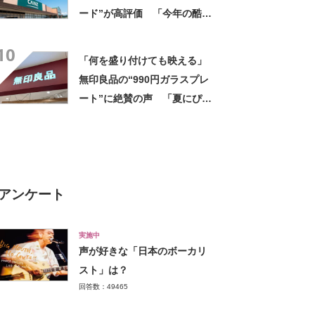
ード”が高評価 「今年の酷暑
にも活躍」「風通しもよくし
10
っかり遮光」の声
「何を盛り付けても映える」
無印良品の“990円ガラスプレ
ート”に絶賛の声 「夏にぴっ
たりのお皿」「厚手なので安
定感ある」
アンケート
実施中
声が好きな「日本のボーカリ
スト」は？
回答数：49465