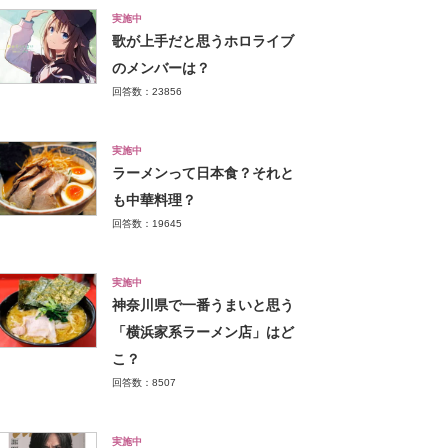
実施中
歌が上手だと思うホロライブ
のメンバーは？
回答数：23856
実施中
ラーメンって日本食？それと
も中華料理？
回答数：19645
実施中
神奈川県で一番うまいと思う
「横浜家系ラーメン店」はど
こ？
回答数：8507
実施中