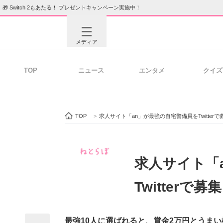
🎁 Switch 2もあたる！ プレゼントキャンペーン実施中！
メディア
TOP
ニュース
エンタメ
クイズ
注目記事を集めた総合ページ
ITの今
TOP
>
求人サイト「an」が最強の自宅警備員をTwitte
ビジネスと働き方のヒント
AI活用
求人サイト「
Twitter
ITエンジニア向け専門サイト
企業向けI
最強10人に選ばれると、賞金2万円とうまい