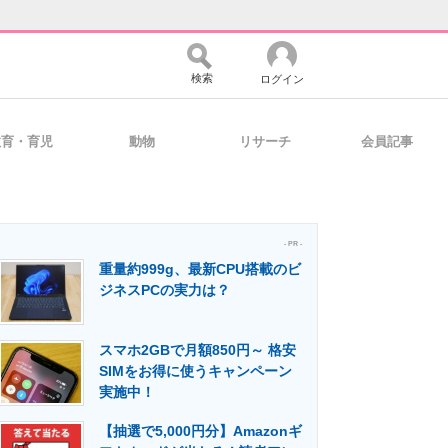
検索
ログイン
教育・育児
動物
リサーチ
会員記事
バイスの未来
好きが集まる 比べて選べる
- PR -
重量約999g、最新CPU搭載のビ
コミュニティ
マーケ×ITの今がよく分かる
ジネスPCの実力は？
スマホ2GBで月額850円～ 格安
・活用を支援
SIMをお得に使うキャンペーン
実施中！
【抽選で5,000円分】Amazonギ