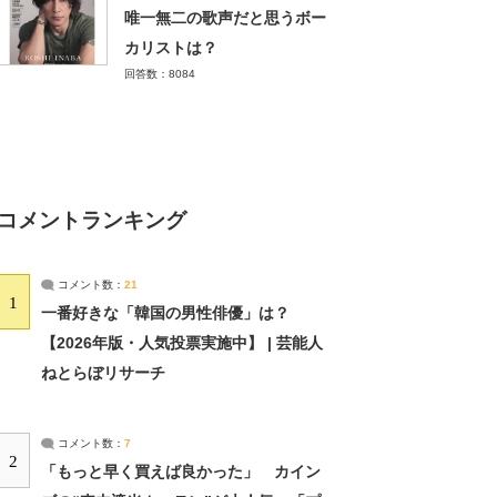
唯一無二の歌声だと思うボー
カリストは？
回答数：8084
コメントランキング
コメント数：
21
1
一番好きな「韓国の男性俳優」は？
【2026年版・人気投票実施中】 | 芸能人
ねとらぼリサーチ
コメント数：
7
2
「もっと早く買えば良かった」 カイン