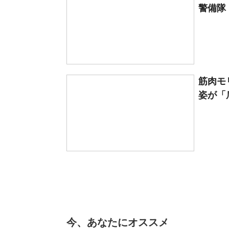
警備隊 N
筋肉モ
姿が「
今、あなたにオススメ