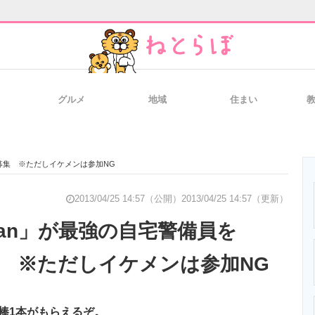
グルメ
地域
住まい
と未来を見通す
スマホと通信の最新トレンド
進化するPCとデ
rで募集 ※ただしイケメンは参加NG
のいまが分かる
企業ITのトレンドを詳説
経営リーダーの
2013/04/25 14:57（公開）
2013/04/25 14:57（更新）
an」が最強の自宅警備員を
で募集 ※ただしイケメンは参加NG
T製品の総合サイト
IT製品の技術・比較・事例
製造業のIT導入
棒1本がもらえるぞ。