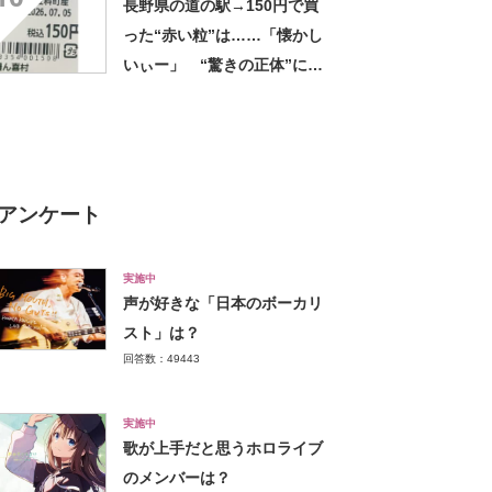
長野県の道の駅→150円で買
った“赤い粒”は……「懐かし
いぃー」 “驚きの正体”に
「実家や近所の庭になってた
なー」「昭和の思い出」
アンケート
実施中
声が好きな「日本のボーカリ
スト」は？
回答数：49443
実施中
歌が上手だと思うホロライブ
のメンバーは？