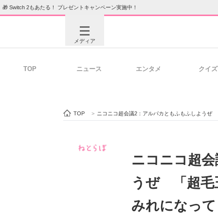
🎁 Switch 2もあたる！ プレゼントキャンペーン実施中！
メディア
TOP
ニュース
エンタメ
クイズ
注目記事を集めた総合ページ
ITの今
TOP
>
ニコニコ超会議2：アルパカともふもふしようぜ
ビジネスと働き方のヒント
AI活用
ニコニコ超会
うぜ 「超毛
ITエンジニア向け専門サイト
企業向けI
みれになって