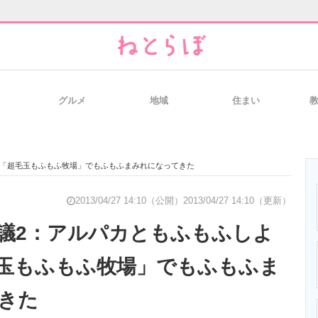
グルメ
地域
住まい
と未来を見通す
スマホと通信の最新トレンド
進化するPCとデ
 「超毛玉もふもふ牧場」でもふもふまみれになってきた
のいまが分かる
企業ITのトレンドを詳説
経営リーダーの
2013/04/27 14:10（公開）
2013/04/27 14:10（更新）
議2：アルパカともふもふしよ
玉もふもふ牧場」でもふもふま
T製品の総合サイト
IT製品の技術・比較・事例
製造業のIT導入
きた