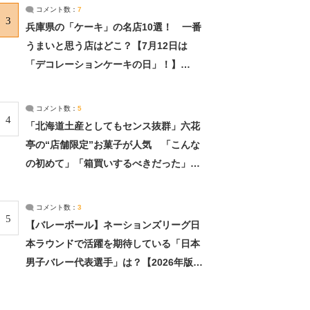
サーチ：2ページ目
コメント数：
7
3
兵庫県の「ケーキ」の名店10選！ 一番
うまいと思う店はどこ？【7月12日は
「デコレーションケーキの日」！】
（2/4） | 兵庫県 ねとらぼリサーチ：2ペ
ージ目
コメント数：
5
4
「北海道土産としてもセンス抜群」六花
亭の“店舗限定”お菓子が人気 「こんな
の初めて」「箱買いするべきだった」
（1/2） | 北海道 ねとらぼリサーチ
コメント数：
3
5
【バレーボール】ネーションズリーグ日
本ラウンドで活躍を期待している「日本
男子バレー代表選手」は？【2026年版・
人気投票実施中】（投票結果） | スポー
ツ ねとらぼリサーチ