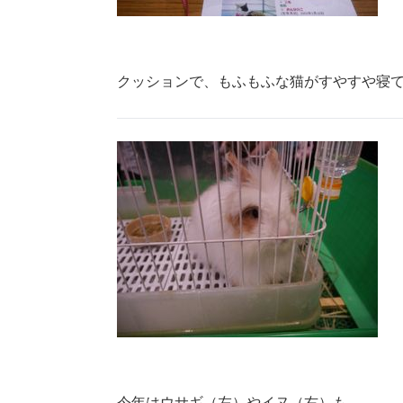
クッションで、もふもふな猫がすやすや寝
今年はウサギ（左）やイヌ（右）も