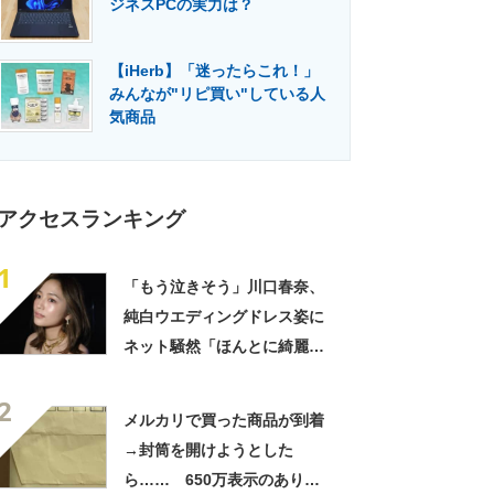
ジネスPCの実力は？
門メディア
建設×テクノロジーの最前線
【iHerb】「迷ったらこれ！」
みんなが"リピ買い"している人
気商品
アクセスランキング
1
「もう泣きそう」川口春奈、
純白ウエディングドレス姿に
ネット騒然「ほんとに綺麗」
「この笑顔が切なすぎる」
2
メルカリで買った商品が到着
→封筒を開けようとした
ら…… 650万表示のありえ