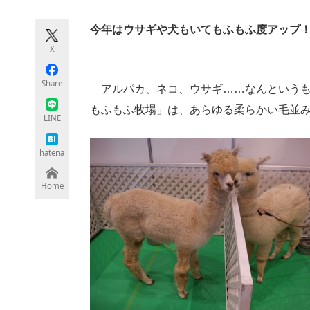
モノづくり技術者専門サイト
エレクトロ
今年はウサギや犬もいてもふもふ度アップ
X
ちょっと気になるネットの話題
Share
アルパカ、ネコ、ウサギ……なんというも
もふもふ牧場」は、あらゆる柔らかい毛並
LINE
hatena
Home