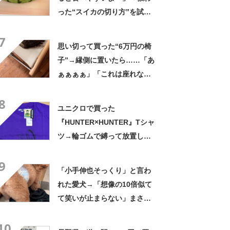
った“スイカの切り方”を試し
てみると…… 目からウロコ
7
の光景に「やってみます」
思い切って買った“6万円の椅
子”→縁側に置いたら……「あ
ぁぁぁぁ」「これは座れな
い」「諦めてください」
8
ユニクロで買った
『HUNTER×HUNTER』Tシャ
ツ→輪ゴムで縛って放置した
ら…… まさかの光景に「す
9
すすすすごすぎる!!!」「ハイ
「小手伸也そっくり」と言わ
ター買ってきます」
れた愛犬→「想像の10倍似て
て笑いが止まらない」まさか
の姿に「生き別れの兄弟説」
10
「パーツのバランスが同じ」