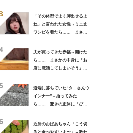
ない光景に「完全に想定外す
3
ぎて笑った」「何者？」
「その体型でよく脚出せるよ
ね」と言われた女性→ミニ丈
ワンピを着たら…… まさか
の姿に「『マジか！』って叫
4
んだ」「スーパーオシャレ」
夫が買ってきた赤福→開けた
ら…… まさかの中身に「お
店に電話してしまいそう」
「さすがに初めて見ました
5
笑」と107万表示
道端に落ちていた“タコさんウ
インナー”→拾ってみた
ら…… 驚きの正体に「びっ
くりした～」「焦げ目がリア
6
ル……」
近所のおばあちゃん「こう切
ると食べやすいよ〜」→教わ