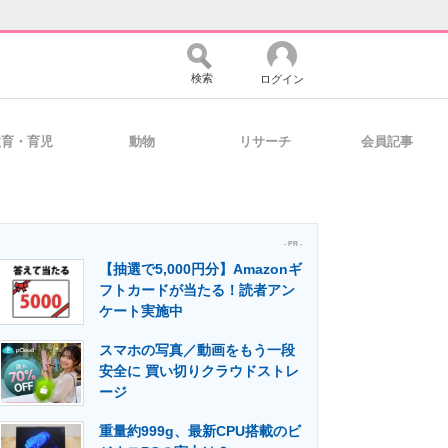
検索
ログイン
教育・育児
動物
リサーチ
会員記事
バイスの未来
好きが集まる 比べて選べる
- PR -
【抽選で5,000円分】Amazonギ
コミュニティ
マーケ×ITの今がよく分かる
フトカードが当たる！読者アン
ケート実施中
スマホの写真／動画をもう一段
・活用を支援
安全に 買い切りクラウドストレ
ージ
重量約999g、最新CPU搭載のビ