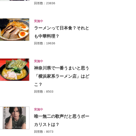
回答数：23836
実施中
ラーメンって日本食？それと
も中華料理？
回答数：19636
実施中
神奈川県で一番うまいと思う
「横浜家系ラーメン店」はど
こ？
回答数：8503
実施中
唯一無二の歌声だと思うボー
カリストは？
回答数：8073