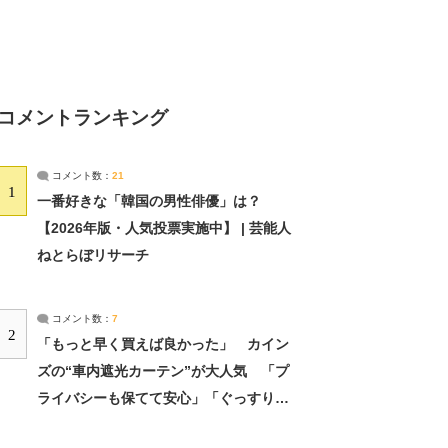
コメントランキング
コメント数：
21
1
一番好きな「韓国の男性俳優」は？
【2026年版・人気投票実施中】 | 芸能人
ねとらぼリサーチ
コメント数：
7
2
「もっと早く買えば良かった」 カイン
ズの“車内遮光カーテン”が大人気 「プ
ライバシーも保てて安心」「ぐっすり眠
れました」（2/2） | ライフ ねとらぼリ