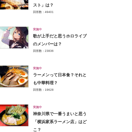
スト」は？
回答数：49401
実施中
歌が上手だと思うホロライブ
のメンバーは？
回答数：23836
実施中
ラーメンって日本食？それと
も中華料理？
回答数：19628
実施中
神奈川県で一番うまいと思う
「横浜家系ラーメン店」はど
こ？