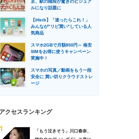
京、駅の階段が驚きのビジュア
門メディア
建設×テクノロジーの最前線
ルになり話題に
【iHerb】「迷ったらこれ！」
みんなが"リピ買い"している人
気商品
スマホ2GBで月額850円～ 格安
SIMをお得に使うキャンペーン
実施中！
スマホの写真／動画をもう一段
安全に 買い切りクラウドストレ
ージ
アクセスランキング
1
「もう泣きそう」川口春奈、