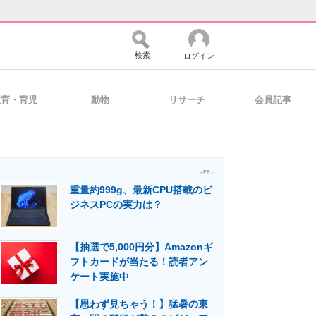
検索
ログイン
教育・育児
動物
リサーチ
会員記事
バイスの未来
好きが集まる 比べて選べる
- PR -
重量約999g、最新CPU搭載のビ
コミュニティ
マーケ×ITの今がよく分かる
ジネスPCの実力は？
【抽選で5,000円分】Amazonギ
・活用を支援
フトカードが当たる！読者アン
ケート実施中
【思わず見ちゃう！】猛暑の東