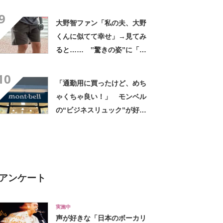
臓に悪いよね、、、」
9
大野智ファン「私の夫、大野
くんに似てて幸せ」→見てみ
ると…… ‟驚きの姿”に「最
高すぎません？」「本物かと
10
思いました！」
「通勤用に買ったけど、めち
ゃくちゃ良い！」 モンベル
の“ビジネスリュック”が好
評 「615グラムで軽い」
「たくさん入る」「満員電車
に乗りやすくなった」
アンケート
実施中
声が好きな「日本のボーカリ