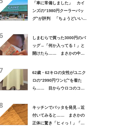
5
「車に常備しました」 カイ
ンズの“1980円クーラーバッ
グ”が評判 「ちょうどいい大
きさ」「保冷剤を止めるベル
6
トが良い」
しまむらで買った3000円のバ
ッグ→「何か入ってる！」と
開けたら…… まさかの中身
に「買いに走った」「コスパ
7
良すぎる」
62歳・62キロの女性がユニク
ロの“2990円ワンピ”を着た
ら…… 目からウロコのコー
デに「全色ほしいくらい」
8
「参考になりました」
キッチンでバッタを発見→近
付いてみると…… まさかの
正体に驚き「ヒィっ！」「心