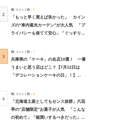
コメント数：
7
2
「もっと早く買えば良かった」 カイン
ズの“車内遮光カーテン”が大人気 「プ
ライバシーも保てて安心」「ぐっすり眠
れました」（2/2） | ライフ ねとらぼリ
サーチ：2ページ目
コメント数：
7
3
兵庫県の「ケーキ」の名店10選！ 一番
うまいと思う店はどこ？【7月12日は
「デコレーションケーキの日」！】
（2/4） | 兵庫県 ねとらぼリサーチ：2ペ
ージ目
コメント数：
5
4
「北海道土産としてもセンス抜群」六花
亭の“店舗限定”お菓子が人気 「こんな
の初めて」「箱買いするべきだった」
（1/2） | 北海道 ねとらぼリサーチ