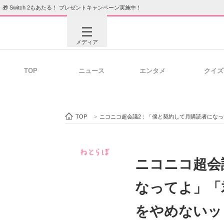
🎁 Switch 2もあたる！ プレゼントキャンペーン実施中！
メディア
TOP
ニュース
エンタメ
クイズ
注目記事を集めた総合ページ
ITの今
TOP
>
ニコニコ超会議2：「僕と契約して月購読者になってよ
ビジネスと働き方のヒント
AI活用
ニコニコ超会
なってよ」「
ITエンジニア向け専門サイト
企業向けI
をやめないッ