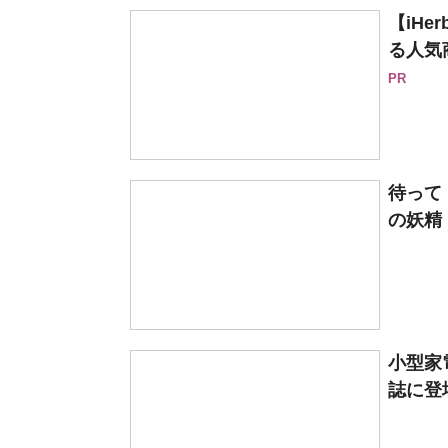
【iH
る人気
PR
待って
の妖精
小型家
誌に登