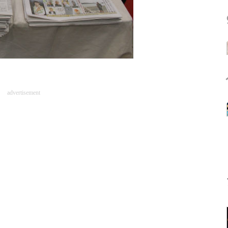
advertisement