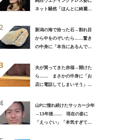
純白ウエディングドレス姿に
ネット騒然「ほんとに綺麗」
「この笑顔が切なすぎる」
2
新潟の海で拾った石→割れ目
から中をのぞいたら……驚き
の中身に「本当にあるんです
ね！」「お宝だ」
3
夫が買ってきた赤福→開けた
ら…… まさかの中身に「お
店に電話してしまいそう」
「さすがに初めて見ました
4
笑」と107万表示
山Pに憧れ続けたサッカー少年
→13年後…… 現在の姿に
「えっぐい」「本気すぎて尊
敬する」と49万再生