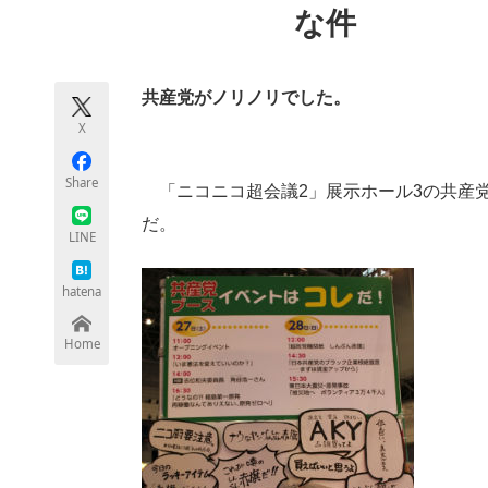
な件
モノづくり技術者専門サイト
エレクトロ
共産党がノリノリでした。
ちょっと気になるネットの話題
X
Share
「ニコニコ超会議2」展示ホール3の共産
だ。
LINE
hatena
Home