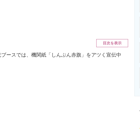
ニクス専門サイト
電子設計の基本と応用
エネルギーの専
目次を表示
党ブースでは、機関紙「しんぶん赤旗」をアツく宣伝中