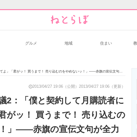
グルメ
地域
住まい
と未来を見通す
スマホと通信の最新トレンド
進化するPCとデ
」「君がッ！ 買うまで！ 売り込むのをやめないッ！」――赤旗の宣伝文句が全力な件
のいまが分かる
企業ITのトレンドを詳説
経営リーダーの
2013/04/27 19:06（公開）
2013/04/27 19:06（更新）
議2：「僕と契約して月購読者に
君がッ！ 買うまで！ 売り込むの
T製品の総合サイト
IT製品の技術・比較・事例
製造業のIT導入
！」――赤旗の宣伝文句が全力