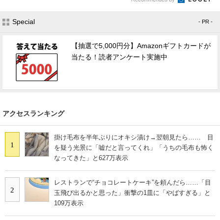
Special
- PR -
【抽選で5,000円分】Amazonギフトカードが
当たる！読者アンケート実施中
アクセスランキング
掛け毛布を半年ぶりにオキシ漬け→翌朝見たら…… 目
1
を疑う光景に「嘘だと言ってくれ」「うちの毛布も怖く
なってきた」と627万表示
レストランで“チョコレートケーキ”を頼んだら……「目
2
玉飛び出るかと思った」衝撃の1皿に「やばすぎる」と
109万表示