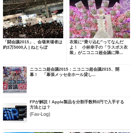
「闘会議2015」、会場来場者は
衣装に“乗り込む”ってなんだ
約3万5000人 | ねとらぼ
よ！ 小林幸子の「ラスボス衣
装」がニコニコ超会議に降...
ニコニコ超会議2015：ニコニコ超会議2015、開
幕！ 「幕張メッセ全ホール貸し...
FPが解説！Apple製品を分割手数料0円で入手する
方法とは？
(Fav-Log)