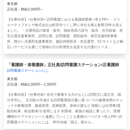
東京都
正社員：時給2,000円～
【仕事内容】<仕事内容> 訪問看護における看護師業務 <求人PR> ・クリ
エーティブカミヤ株式会社は町田市つくし野に本社を構え創業29年を迎え
ました。 ・介護用品の製造・販売、福祉用具の貸与・販売、住宅改修、居
宅介護支援事業所、訪問介護、訪問看護、調剤薬局、就労支援B型事業
所、障がい児通所支援事業所、施設内喫茶店・売店運営、ECサイトなど幅
広いサービスを通じて地域の方の利便性を追及する介護のトータ...
「看護師・准看護師」正社員/訪問看護ステーション/正看護師
訪問看護ステーションにじ
東京都
正社員：時給2,000円～2,300円
【仕事内容】<仕事内容> 自宅で療養する方のもとに訪問(主に国立市、国
分寺市)し、主治医が作成する訪問看護指示書に基づいての健康状態のチェ
ックや療養指導、服薬管理、医療処置、身体介護など 移動には社用車(電
動自転車、軽自動車)を使用します 利用者、家族の相談に乗ったり、医療
機関やケアマネジャーと連携していくことも業務の一つです <求人PR> 訪
問看護ステーションにじは、JR中央線「国立」駅から...