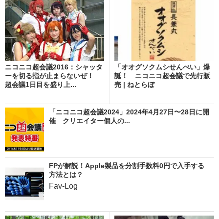
ニコニコ超会議2016：シャッタ
「オオグソクムシせんべい」爆
ーを切る指が止まらないぜ！
誕！ ニコニコ超会議で先行販
超会議1日目を盛り上...
売 | ねとらぼ
「ニコニコ超会議2024」2024年4月27日〜28日に開
催 クリエイター個人の...
FPが解説！Apple製品を分割手数料0円で入手する
方法とは？
Fav-Log