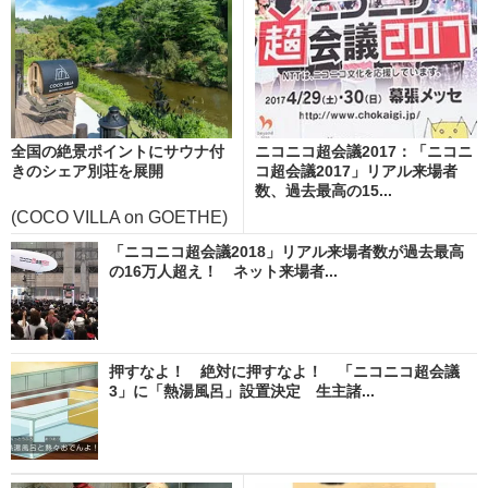
全国の絶景ポイントにサウナ付
ニコニコ超会議2017：「ニコニ
きのシェア別荘を展開
コ超会議2017」リアル来場者
数、過去最高の15...
(COCO VILLA on GOETHE)
「ニコニコ超会議2018」リアル来場者数が過去最高
の16万人超え！ ネット来場者...
押すなよ！ 絶対に押すなよ！ 「ニコニコ超会議
3」に「熱湯風呂」設置決定 生主諸...