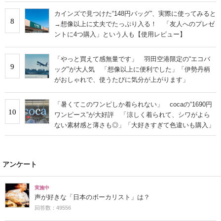
カインズで見つけた“148円バッグ”、実際に使ってみると
8
→想像以上に丈夫でたっぷり入る！ 「友人へのプレゼ
ントに4つ購入」という人も【使用レビュー】
「やっと買えて感無量です」 羽田空港限定の“エコバ
9
ッグ”が大人気 「想像以上に便利でした」「伊勢丹柄
がおしゃれで、使うたびに気分が上がります」
「暑くてこのワンピしか着られない」 cocaの“1690円
10
ワンピース”が大好評 「涼しく着られて、シワがよら
ない素材感と薄さも◎」「大好きすぎて色違いも購入」
アンケート
実施中
声が好きな「日本のボーカリスト」は？
回答数：49556