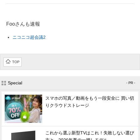
企業向けIT製品の総合サイト
IT製品の技術・比較・事例
Fooさんも速報
製造業のIT導入・活用を支援
ニコニコ超会議2
モノづくり技術者専門サイト
エレクトロニクス専門サイト
TOP
電子設計の基本と応用
Special
- PR -
エネルギーの専門メディア
スマホの写真／動画をもう一段安全に 買い切
建設×テクノロジーの最前線
りクラウドストレージ
ちょっと気になるネットの話題
これから選ぶ新型TVはこれ！失敗しない選び