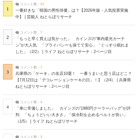
コメント数：
21
1
一番好きな「韓国の男性俳優」は？【2026年版・人気投票実施
中】 | 芸能人 ねとらぼリサーチ
コメント数：
7
2
「もっと早く買えば良かった」 カインズの“車内遮光カーテ
ン”が大人気 「プライバシーも保てて安心」「ぐっすり眠れま
した」（2/2） | ライフ ねとらぼリサーチ：2ページ目
コメント数：
7
3
兵庫県の「ケーキ」の名店10選！ 一番うまいと思う店はどこ？
【7月12日は「デコレーションケーキの日」！】（2/4） | 兵庫県
ねとらぼリサーチ：2ページ目
コメント数：
4
4
「車に常備しました」 カインズの“1980円クーラーバッグ”が評
判 「ちょうどいい大きさ」「保冷剤を止めるベルトが良い」
（1/5） | ライフ ねとらぼリサーチ
コメント数：
3