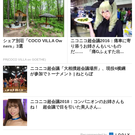
シェア別荘「COCO VILLA Ow
ニコニコ超会議2016：痛車に寄
ners」3選
り添うお姉さんもいいもの
だ…… 「痛Gふぇすた出...
PR(COCO VILLA on GOETHE)
ニコニコ超会議「大相撲超会議場所」、現役4横綱
が参加でトーナメント | ねとらぼ
ニコニコ超会議2018：コンパニオンのお姉さんも
ね！ 超会議で目を引いた美人さん...
Recommended by