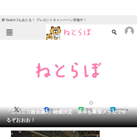
🎁 Switch 2もあたる！ プレゼントキャンペーン実施中！
ねとらぼメニュー
TOP
ニュース
エンタメ
クイズ
グルメ
地域
住まい
教育・育児
動物
リサーチ
2013/04/28 18:54（公開）
X
Share
LINE
hatena
会員記事
「ニコニコ超会議3」開催決定 来年も幕張メッセでや
るぞおおお！
まじか！
メディア
注目記事を集めた総合ページ