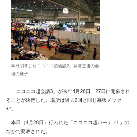
ITの今と未来を見通す
スマホと通信の最新トレンド
進化するPCとデバイスの未来
好きが集まる 比べて選べる
ビジネスと働き方のヒント
本日閉幕したニコニコ超会議2。開幕直後の会
場の様子
AI活用のいまが分かる
「ニコニコ超会議3」が来年4月26日、27日に開催され
企業ITのトレンドを詳説
ることが決定した。場所は過去2回と同じ幕張メッセ
経営リーダーのコミュニティ
だ。
マーケ×ITの今がよく分かる
本日（4月28日）行われた「ニコニコ超パーティII」の
なかで発表された。
ITエンジニア向け専門サイト