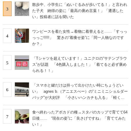
散歩中、小学生に「ぬいぐるみが歩いてる！」と言われ
3
た子犬 納得の姿に「最高の褒め言葉！」「遭遇した
い」投稿者に話を聞いた
ワンピースを着た女性→着物に着替えると……「すっっ
4
っっご!!!!!」 驚きの“着痩せ姿”に「同一人物なのです
か？」
「Tシャツを超えています！」ユニクロの“サテンブラウ
5
ス”が話題 「4色購入しました！」「着てると必ず褒め
られる！！」
「スマホと鍵だけは持って出かけたい時にちょうどい
6
い」 agnes b.（アニエスべー）の“ミニミニショルダー
バッグ”が大好評 「小さいハンカチも入る」「軽くて
旅行でも活躍します
食べ終わったアボカドの種→スタバのカップで育てて64
7
日後…… “現在の姿”に「良さげですね」「育ててみた
い！」