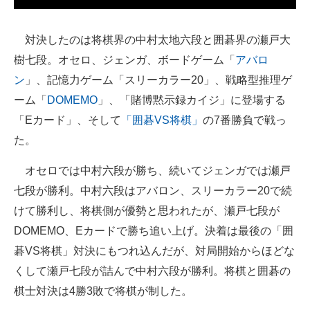
企業向けIT製品の総合サイト
対決したのは将棋界の中村太地六段と囲碁界の瀬戸大
IT製品の技術・比較・事例
樹七段。オセロ、ジェンガ、ボードゲーム「
アバロ
製造業のIT導入・活用を支援
ン
」、記憶力ゲーム「スリーカラー20」、戦略型推理ゲ
ーム「
DOMEMO
」、「賭博黙示録カイジ」に登場する
モノづくり技術者専門サイト
「Eカード」、そして
「囲碁VS将棋」
の7番勝負で戦っ
エレクトロニクス専門サイト
た。
電子設計の基本と応用
オセロでは中村六段が勝ち、続いてジェンガでは瀬戸
七段が勝利。中村六段はアバロン、スリーカラー20で続
エネルギーの専門メディア
けて勝利し、将棋側が優勢と思われたが、瀬戸七段が
建設×テクノロジーの最前線
DOMEMO、Eカードで勝ち追い上げ。決着は最後の「囲
碁VS将棋」対決にもつれ込んだが、対局開始からほどな
ちょっと気になるネットの話題
くして瀬戸七段が詰んで中村六段が勝利。将棋と囲碁の
棋士対決は4勝3敗で将棋が制した。