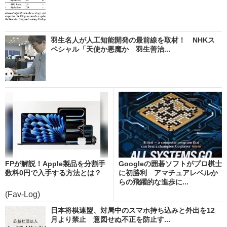
羽生名人が人工知能開発の最前線を取材！ NHKス
ペシャル「天使か悪魔か 羽生善治...
FPが解説！Apple製品を分割手
Googleの囲碁ソフトがプロ棋士
数料0円で入手する方法とは？
に初勝利 アマチュアレベルか
らの飛躍的な進歩に...
(Fav-Log)
日本将棋連盟、対局中のスマホ持ち込みと外出を12
月より禁止 意図せぬ不正を防止す...