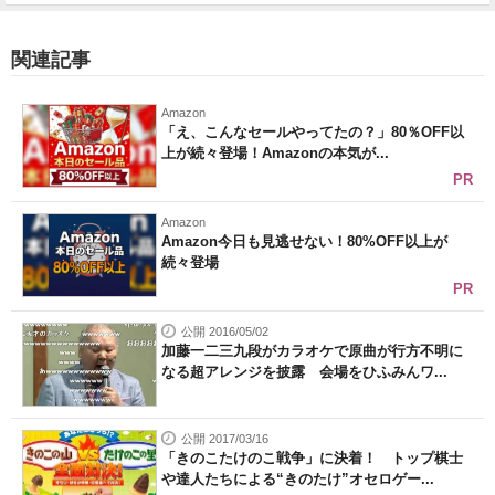
関連記事
Amazon
「え、こんなセールやってたの？」80％OFF以
上が続々登場！Amazonの本気が...
PR
Amazon
Amazon今日も見逃せない！80%OFF以上が
続々登場
PR
公開 2016/05/02
加藤一二三九段がカラオケで原曲が行方不明に
なる超アレンジを披露 会場をひふみんワ...
公開 2017/03/16
「きのこたけのこ戦争」に決着！ トップ棋士
や達人たちによる“きのたけ”オセロゲー...