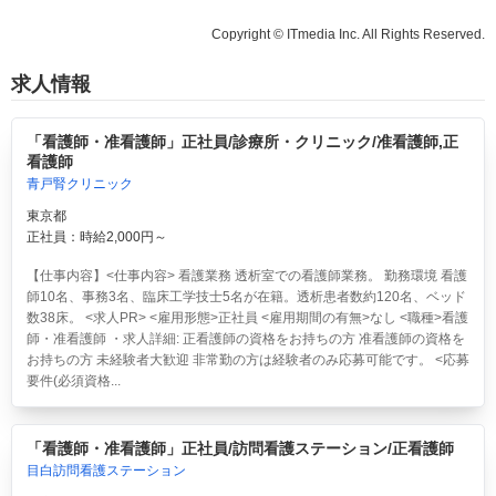
Copyright © ITmedia Inc. All Rights Reserved.
求人情報
「看護師・准看護師」正社員/診療所・クリニック/准看護師,正
看護師
青戸腎クリニック
東京都
正社員：時給2,000円～
【仕事内容】<仕事内容> 看護業務 透析室での看護師業務。 勤務環境 看護
師10名、事務3名、臨床工学技士5名が在籍。透析患者数約120名、ベッド
数38床。 <求人PR> <雇用形態>正社員 <雇用期間の有無>なし <職種>看護
師・准看護師 ・求人詳細: 正看護師の資格をお持ちの方 准看護師の資格を
お持ちの方 未経験者大歓迎 非常勤の方は経験者のみ応募可能です。 <応募
要件(必須資格...
「看護師・准看護師」正社員/訪問看護ステーション/正看護師
目白訪問看護ステーション