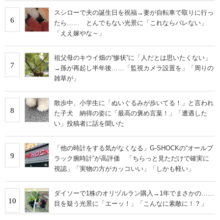
スシローで夫の誕生日を祝福→妻が自転車で取りに行っ
6
たら…… とんでもない光景に「これならバレない」
「ええ嫁やな～」
祖父母のキウイ畑の“惨状”に「人だとは思いたくない」
7
→孫が再起し半年後……「監視カメラ設置を」「周りの
雑草が」
散歩中、小学生に「ぬいぐるみが歩いてる！」と言われ
8
た子犬 納得の姿に「最高の褒め言葉！」「遭遇した
い」投稿者に話を聞いた
「他の時計をする気がなくなる」G-SHOCKの“オールブ
9
ラック腕時計”が高評価 「ちらっと見ただけで確実に
視認」「実物の方がカッコいい」「しかも軽い」
ダイソーで1株のオリヅルラン購入→1年でまさかの……
10
目を疑う光景に「エーッ！」「こんなに素敵に！？」