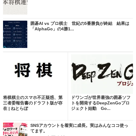
囲碁AI vs プロ棋士 世紀の5番勝負が終結 結果は
「AlphaGo」の4勝1...
将棋棋士のスマホ不正疑惑、第
ドワンゴが世界最強の囲碁ソフ
三者委報告書のドラフト版が存
トを開発するDeepZenGoプロ
在 | ねとらぼ
ジェクト始動 Go...
SNSアカウントを着実に成長。実はみんなココ使っ
てます。