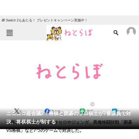
🎁 Switch 2もあたる！ プレゼントキャンペーン実施中！
ねとらぼメニュー
TOP
ニュース
エンタメ
クイズ
グルメ
地域
住まい
教育・育児
動物
リサーチ
2013/04/28 18:57（公開）
X
Share
LINE
hatena
会員記事
ニコニコ超会議2：将棋と囲碁のプロ棋士が7番勝負で対
決、将棋棋士が制する
将棋と囲碁のプロ棋士がオセロやジェンガ、異種格闘技戦「囲碁
メディア
VS将棋」など7つのゲームで対決した。
注目記事を集めた総合ページ