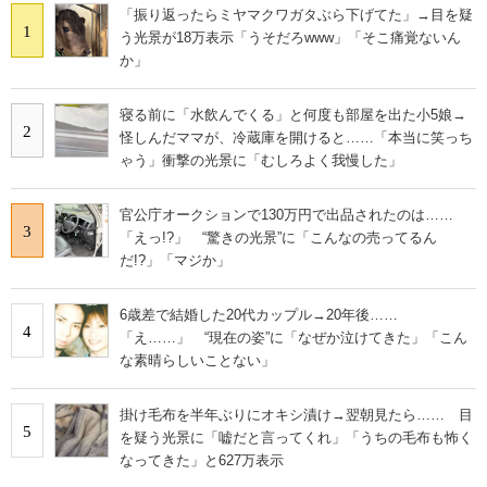
「振り返ったらミヤマクワガタぶら下げてた」→目を疑
1
う光景が18万表示「うそだろwww」「そこ痛覚ないん
か」
寝る前に「水飲んでくる」と何度も部屋を出た小5娘→
2
怪しんだママが、冷蔵庫を開けると……「本当に笑っち
ゃう」衝撃の光景に「むしろよく我慢した」
官公庁オークションで130万円で出品されたのは……
3
「えっ!?」 “驚きの光景”に「こんなの売ってるん
だ!?」「マジか」
6歳差で結婚した20代カップル→20年後……
4
「え……」 “現在の姿”に「なぜか泣けてきた」「こん
な素晴らしいことない」
掛け毛布を半年ぶりにオキシ漬け→翌朝見たら…… 目
5
を疑う光景に「嘘だと言ってくれ」「うちの毛布も怖く
なってきた」と627万表示