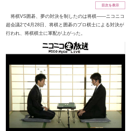
目次を表示
ITの今と未来を見通す
将棋VS囲碁、夢の対決を制したのは将棋――ニコニコ
超会議2で4月28日、将棋と囲碁のプロ棋士による対決が
スマホと通信の最新トレンド
行われ、将棋棋士に軍配が上がった。
進化するPCとデバイスの未来
好きが集まる 比べて選べる
ビジネスと働き方のヒント
AI活用のいまが分かる
企業ITのトレンドを詳説
経営リーダーのコミュニティ
マーケ×ITの今がよく分かる
ITエンジニア向け専門サイト