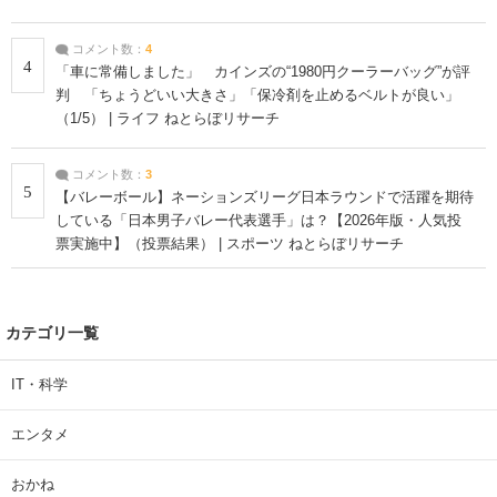
コメント数：
4
4
「車に常備しました」 カインズの“1980円クーラーバッグ”が評
判 「ちょうどいい大きさ」「保冷剤を止めるベルトが良い」
（1/5） | ライフ ねとらぼリサーチ
コメント数：
3
5
【バレーボール】ネーションズリーグ日本ラウンドで活躍を期待
している「日本男子バレー代表選手」は？【2026年版・人気投
票実施中】（投票結果） | スポーツ ねとらぼリサーチ
カテゴリ一覧
IT・科学
エンタメ
おかね