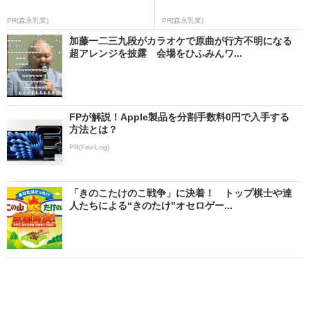
PR(森永乳業)
PR(森永乳業)
加藤一二三九段がカラオケで原曲が行方不明になる
超アレンジを披露 会場をひふみんワ...
FPが解説！Apple製品を分割手数料0円で入手する
方法とは？
PR(Fav-Log)
「きのこたけのこ戦争」に決着！ トップ棋士や達
人たちによる“きのたけ”オセロゲー...