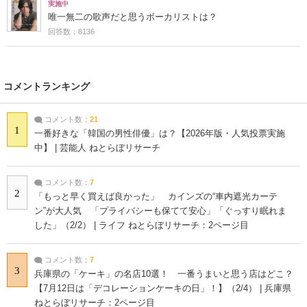
実施中
唯一無二の歌声だと思うボーカリストは？
回答数：8136
コメントランキング
コメント数：
21
1
一番好きな「韓国の男性俳優」は？【2026年版・人気投票実施
中】 | 芸能人 ねとらぼリサーチ
コメント数：
7
2
「もっと早く買えば良かった」 カインズの“車内遮光カーテ
ン”が大人気 「プライバシーも保てて安心」「ぐっすり眠れま
した」（2/2） | ライフ ねとらぼリサーチ：2ページ目
コメント数：
7
3
兵庫県の「ケーキ」の名店10選！ 一番うまいと思う店はどこ？
【7月12日は「デコレーションケーキの日」！】（2/4） | 兵庫県
ねとらぼリサーチ：2ページ目