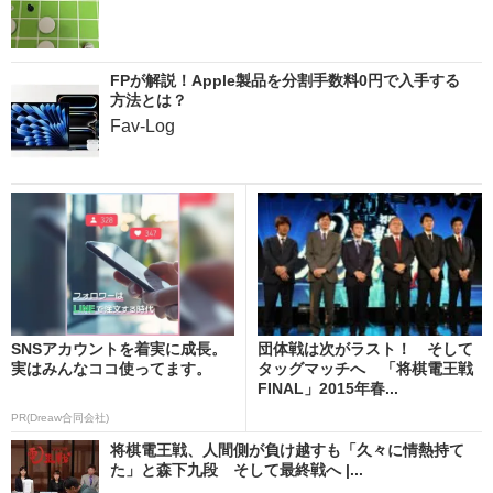
FPが解説！Apple製品を分割手数料0円で入手する
方法とは？
Fav-Log
SNSアカウントを着実に成長。
団体戦は次がラスト！ そして
実はみんなココ使ってます。
タッグマッチへ 「将棋電王戦
FINAL」2015年春...
PR(Dreaw合同会社)
将棋電王戦、人間側が負け越すも「久々に情熱持て
た」と森下九段 そして最終戦へ |...