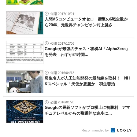
公開 2017/10/21
人間VSコンピュータオセロ 衝撃の6戦全敗か
ら20年、元世界チャンピオン村上健さ...
公開 2017/12/06
Googleが最強のチェス・将棋AI「AlphaZero」
を発表 わずか24時間...
公開 2016/04/13
羽生名人が人工知能開発の最前線を取材！ NH
Kスペシャル「天使か悪魔か 羽生善治...
公開 2016/01/28
Googleの囲碁ソフトがプロ棋士に初勝利 アマ
チュアレベルからの飛躍的な進歩に...
Recommended by