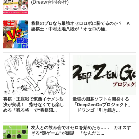
(Dreaw合同会社)
将棋のプロなら最強オセロロボに勝てるのか？ A
級棋士・中村太地八段が「オセロの極...
将棋・王座戦で東西イケメン対
最強の囲碁ソフトを開発する
決が実現！ 指せなくても楽し
「DeepZenGoプロジェクト」
める「観る将」で“将棋沼...
ドワンゴ「引き続き...
友人との飲み会でオセロを始めたら…… カオスす
ぎる“謎ゲーム”が爆誕 「なんだこ...