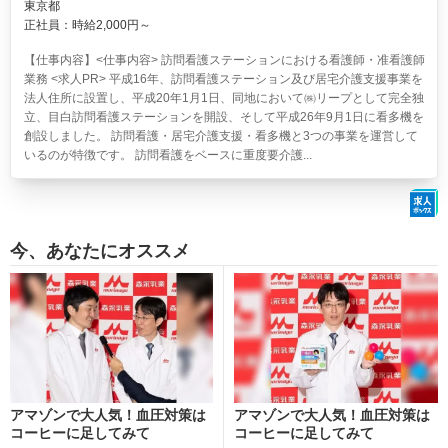
東京都
正社員：時給2,000円～
【仕事内容】<仕事内容> 訪問看護ステーションにおける看護師・准看護師
業務 <求人PR> 平成16年、訪問看護ステーション及び居宅介護支援事業を
法人住所に設置し、平成20年1月1日、同地において㈱リープとして完全独
立、目白訪問看護ステーションを開設、そして平成26年9月1日に看多機を
創設しました。 訪問看護・居宅介護支援・看多機と3つの事業を運営して
いるのが特徴です。 訪問看護をベースに重度要介護...
今、あなたにオススメ
アマゾンで大人気！血圧対策は
アマゾンで大人気！血圧対策は
コーヒーに足してみて
コーヒーに足してみて