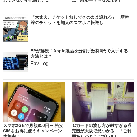
「東...
「大丈夫、チケット無しでそのまま通れる」 新幹
線のチケットを知人のスマホに転送し...
FPが解説！Apple製品を分割手数料0円で入手する
方法とは？
Fav-Log
スマホ2GBで月額850円～ 格安
ICカードの渡し方が雑すぎる券
SIMをお得に使うキャンペーン
売機が大阪で見つかる 「ご利
実施中！
用ありがとうございまし...