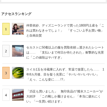
アクセスランキング
仲里依紗、ディズニーランドで買った1800円土産を「こ
1
れは買わなきゃでしょ！」 「すっごい上手お買い物」
と自画自賛
セカストに50着以上の服を買取依頼→渡されたレシート
2
は…… 「支払いまで何日か待たされた」衝撃的な光景
に「この値段はヤバすぎ」
スイカ1玉を冷蔵庫に入れず、常温で放置したら…… 1
3
年8カ月後、目を疑う光景に「ヤバいヤバいヤバい」
「えっ、こんな姿に……!?」
「15足も買いました」 無印良品の“撥水スニーカー”が
4
大好評 「この靴しか履けません」「本当に疲れにく
い」「一生買い続けます」