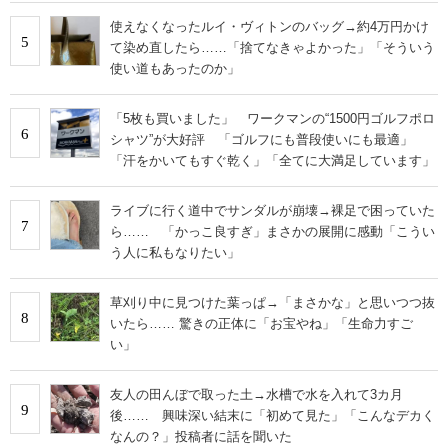
使えなくなったルイ・ヴィトンのバッグ→約4万円かけ
5
て染め直したら……「捨てなきゃよかった」「そういう
使い道もあったのか」
「5枚も買いました」 ワークマンの“1500円ゴルフポロ
6
シャツ”が大好評 「ゴルフにも普段使いにも最適」
「汗をかいてもすぐ乾く」「全てに大満足しています」
ライブに行く道中でサンダルが崩壊→裸足で困っていた
7
ら…… 「かっこ良すぎ」まさかの展開に感動「こうい
う人に私もなりたい」
草刈り中に見つけた葉っぱ→「まさかな」と思いつつ抜
8
いたら…… 驚きの正体に「お宝やね」「生命力すご
い」
友人の田んぼで取った土→水槽で水を入れて3カ月
9
後…… 興味深い結末に「初めて見た」「こんなデカく
なんの？」投稿者に話を聞いた