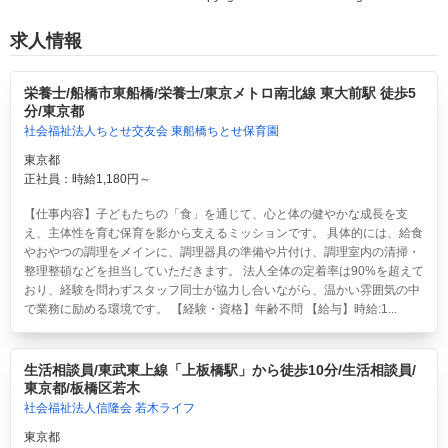
求人情報
栄養士/船橋市東船橋/栄養士/東京メトロ南北線 東大前駅 徒歩5
分/東京都
社会福祉法人ちとせ交友会 東船橋ちとせ保育園
東京都
正社員：時給1,180円～
【仕事内容】子どもたちの「食」を通じて、心と体の健やかな成長を支
え、主体性を育む保育を影から支えるミッションです。 具体的には、給食
やおやつの調理をメインに、調理器具の準備や片付け、調理室内の清掃・
整理整頓などを担当していただきます。 法人全体の定着率は90%を超えて
おり、経験を問わずスタッフ同士が協力し合いながら、温かい雰囲気の中
で業務に励める環境です。 【経験・資格】年齢不問 【給与】時給:1...
生活相談員/東武東上線「上板橋駅」から徒歩10分/生活相談員/
東京都/板橋区若木
社会福祉法人信隆会 若木ライフ
東京都