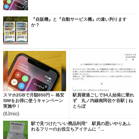
『自販機』と『自動サービス機』の違い判ります
か？
スマホ2GBで月額850円～ 格安
駅員寝過ごしで34人始発に乗れ
SIMをお得に使うキャンペーン
ず 丸ノ内線南阿佐ケ谷駅 | ね
実施中！
とらぼ
(IIJmio)
駅で見つけた“いい廃品利用” 駅員の思いやりあふ
れるフリーのお役立ちアイテムに「...