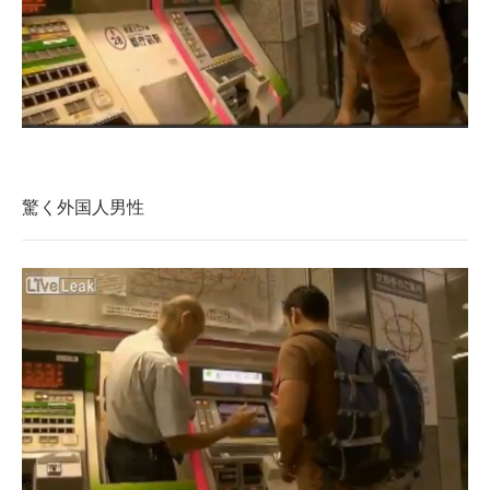
企業向けIT製品の総合サイト
IT製品の技術・比較・事例
製造業のIT導入・活用を支援
モノづくり技術者専門サイト
驚く外国人男性
エレクトロニクス専門サイト
電子設計の基本と応用
エネルギーの専門メディア
建設×テクノロジーの最前線
ちょっと気になるネットの話題