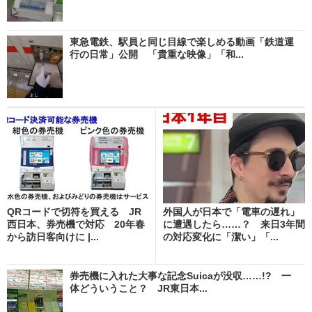
東急電鉄、駅員と同じ目線で楽しめる動画「鉄道運
行の日常」公開 「貴重な映像」「和...
QRコードで切符を買える JR
外国人が日本で「電車の遅れ」
西日本、券売機で対応 20年春
に遭遇したら……？ 来日3年間
から訪日客向けに |...
の対応変化に「潔い」「...
券売機に入れた大事な記念Suicaが没収……!? 一
体どういうこと？ JR東日本...