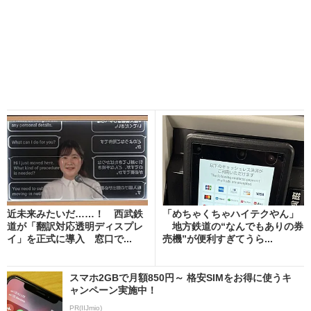
近未来みたいだ……！ 西武鉄
「めちゃくちゃハイテクやん」
道が「翻訳対応透明ディスプレ
地方鉄道の“なんでもありの券
イ」を正式に導入 窓口で...
売機”が便利すぎてうら...
スマホ2GBで月額850円～ 格安SIMをお得に使うキ
ャンペーン実施中！
PR(IIJmio)