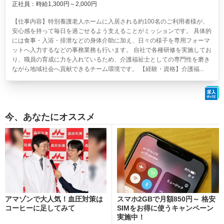
正社員：時給1,300円～2,000円
【仕事内容】特別養護老人ホームに入居される約100名のご利用者様が、
安心感を持って毎日を過ごせるよう支えることがミッションです。 具体的
には食事・入浴・排泄などの身体介助に加え、日々の様子を専用フォーマ
ットへ入力するなどの事務業務も行います。 自社で各種研修を実施してお
り、職員の育成に力を入れているため、介護福祉士としての専門性を磨き
ながら地域社会へ貢献できるチーム環境です。 【経験・資格】介護福...
今、あなたにオススメ
アマゾンで大人気！血圧対策は
スマホ2GBで月額850円～ 格安
コーヒーに足してみて
SIMをお得に使うキャンペーン
実施中！