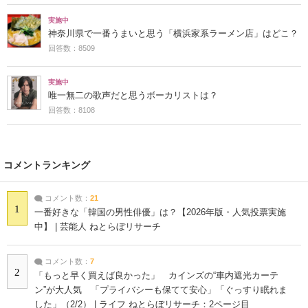
実施中
神奈川県で一番うまいと思う「横浜家系ラーメン店」はどこ？
回答数：8509
実施中
唯一無二の歌声だと思うボーカリストは？
回答数：8108
コメントランキング
コメント数：
21
1
一番好きな「韓国の男性俳優」は？【2026年版・人気投票実施
中】 | 芸能人 ねとらぼリサーチ
コメント数：
7
2
「もっと早く買えば良かった」 カインズの“車内遮光カーテ
ン”が大人気 「プライバシーも保てて安心」「ぐっすり眠れま
した」（2/2） | ライフ ねとらぼリサーチ：2ページ目