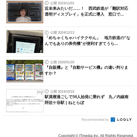
公開 2023/11/01
近未来みたいだ……！ 西武鉄道が「翻訳対応
透明ディスプレイ」を正式に導入 窓口で...
公開 2024/12/13
「めちゃくちゃハイテクやん」 地方鉄道の“な
んでもありの券売機”が便利すぎてうら...
公開 2020/01/20
『自販機』と『自動サービス機』の違い判りま
すか？
公開 2014/10/15
駅員寝過ごしで34人始発に乗れず 丸ノ内線南
阿佐ケ谷駅 | ねとらぼ
Recommended by
Copyright © ITmedia Inc. All Rights Reserved.