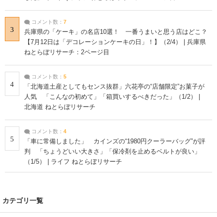
コメント数：
7
3
兵庫県の「ケーキ」の名店10選！ 一番うまいと思う店はどこ？
【7月12日は「デコレーションケーキの日」！】（2/4） | 兵庫県
ねとらぼリサーチ：2ページ目
コメント数：
5
4
「北海道土産としてもセンス抜群」六花亭の“店舗限定”お菓子が
人気 「こんなの初めて」「箱買いするべきだった」（1/2） |
北海道 ねとらぼリサーチ
コメント数：
4
5
「車に常備しました」 カインズの“1980円クーラーバッグ”が評
判 「ちょうどいい大きさ」「保冷剤を止めるベルトが良い」
（1/5） | ライフ ねとらぼリサーチ
カテゴリ一覧