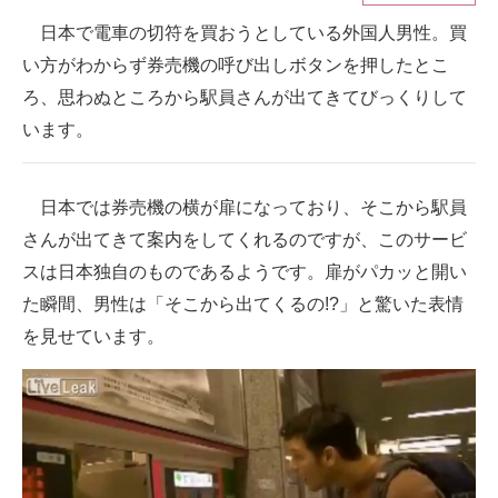
日本で電車の切符を買おうとしている外国人男性。買
ITの今と未来を見通す
い方がわからず券売機の呼び出しボタンを押したとこ
スマホと通信の最新トレンド
ろ、思わぬところから駅員さんが出てきてびっくりして
います。
進化するPCとデバイスの未来
好きが集まる 比べて選べる
日本では券売機の横が扉になっており、そこから駅員
ビジネスと働き方のヒント
さんが出てきて案内をしてくれるのですが、このサービ
スは日本独自のものであるようです。扉がパカッと開い
AI活用のいまが分かる
た瞬間、男性は「そこから出てくるの!?」と驚いた表情
企業ITのトレンドを詳説
を見せています。
経営リーダーのコミュニティ
マーケ×ITの今がよく分かる
ITエンジニア向け専門サイト