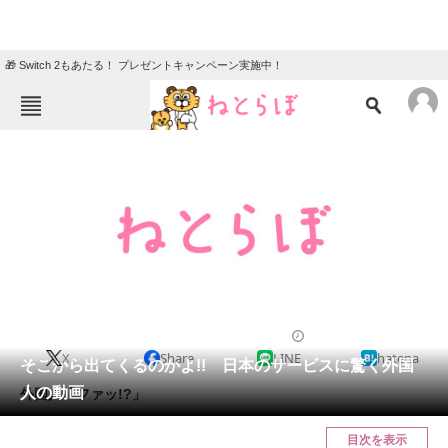
🎁 Switch 2もあたる！ プレゼントキャンペーン実施中！
ねとらぼメニュー
TOP
ニュース
エンタメ
クイズ
グルメ
地域
住まい
教育・育児
動物
リサーチ
2013/04/30 19:45（公開）
X
Share
LINE
hatena
会員記事
そこから出てくるのかよ!! 日本のサービスに驚く外国
人の動画
外国人「ファッ!?」
メディア
目次を表示
注目記事を集めた総合ページ