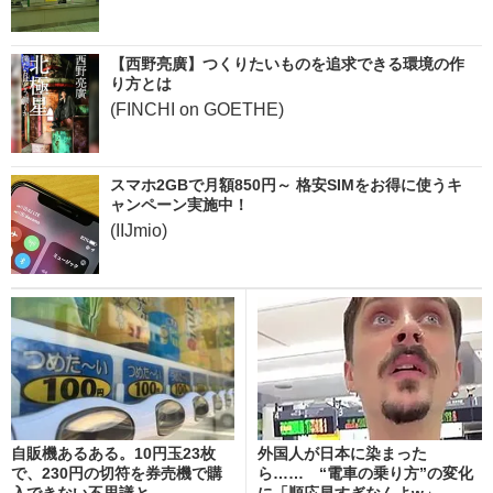
【西野亮廣】つくりたいものを追求できる環境の作
り方とは
(FINCHI on GOETHE)
スマホ2GBで月額850円～ 格安SIMをお得に使うキ
ャンペーン実施中！
(IIJmio)
自販機あるある。10円玉23枚
外国人が日本に染まった
で、230円の切符を券売機で購
ら…… “電車の乗り方”の変化
入できない不思議と、...
に「順応早すぎなんよw」